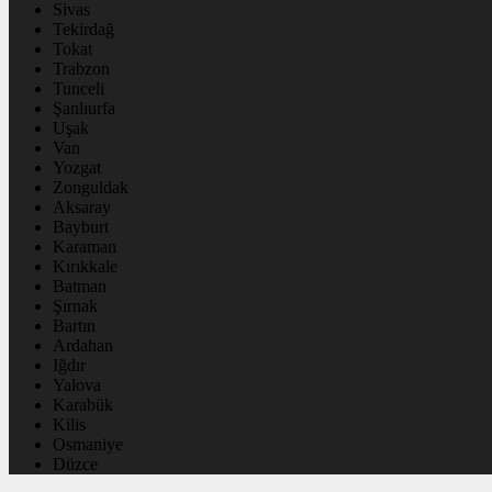
Sivas
Tekirdağ
Tokat
Trabzon
Tunceli
Şanlıurfa
Uşak
Van
Yozgat
Zonguldak
Aksaray
Bayburt
Karaman
Kırıkkale
Batman
Şırnak
Bartın
Ardahan
Iğdır
Yalova
Karabük
Kilis
Osmaniye
Düzce