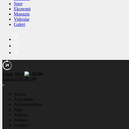
Spor
Ekonomi
Magazin
Videolar
Galeri
İmsak
Vakti
02:00
İstanbul
AÇIK
26°
Adana
Adıyaman
Afyonkarahisar
Ağrı
Amasya
Ankara
Antalya