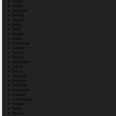
Artvin
Aydın
Balıkesir
Bilecik
Bingöl
Bitlis
Bolu
Burdur
Bursa
Çanakkale
Çankırı
Çorum
Denizli
Diyarbakır
Edirne
Elazığ
Erzincan
Erzurum
Eskişehir
Gaziantep
Giresun
Gümüşhane
Hakkâri
Hatay
Isparta