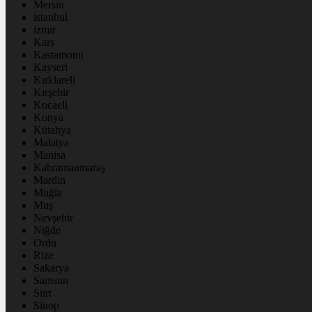
Mersin
istanbul
izmir
Kars
Kastamonu
Kayseri
Kırklareli
Kırşehir
Kocaeli
Konya
Kütahya
Malatya
Manisa
Kahramanmaraş
Mardin
Muğla
Muş
Nevşehir
Niğde
Ordu
Rize
Sakarya
Samsun
Siirt
Sinop