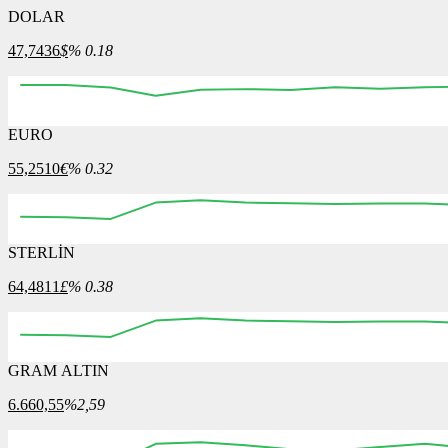
DOLAR
47,7436
$
% 0.18
EURO
12:00
12:15
12:30
12:45
13:00
13:15
13:30
55,2510
€
% 0.32
STERLİN
12:00
12:15
12:30
12:45
13:00
13:15
13:30
64,4811
£
% 0.38
GRAM ALTIN
12:00
12:15
12:30
12:45
13:00
13:15
13:30
6.660,55
%2,59