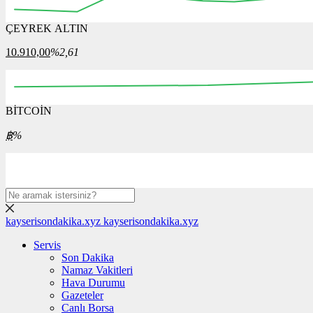
ÇEYREK ALTIN
12:00
12:15
12:30
12:45
13:00
13:15
13:30
10.910,00
%2,61
BİTCOİN
00:00
08:00
16:00
00:00
08:00
฿
%
kayserisondakika.xyz
kayserisondakika.xyz
Servis
Son Dakika
Namaz Vakitleri
Hava Durumu
Gazeteler
Canlı Borsa