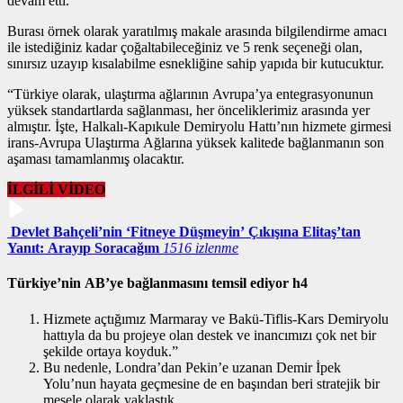
devam etti.
Burası örnek olarak yaratılmış makale arasında bilgilendirme amacı
ile istediğiniz kadar çoğaltabileceğiniz ve 5 renk seçeneği olan,
sınırsız uzayıp kısalabilme esnekliğine sahip yapıda bir kutucuktur.
“Türkiye olarak, ulaştırma ağlarının Avrupa’ya entegrasyonunun
yüksek standartlarda sağlanması, her önceliklerimiz arasında yer
almıştır. İşte, Halkalı-Kapıkule Demiryolu Hattı’nın hizmete girmesi
irans-Avrupa Ulaştırma Ağlarına yüksek kalitede bağlanmanın son
aşaması tamamlanmış olacaktır.
İLGİLİ VİDEO
Devlet Bahçeli’nin ‘Fitneye Düşmeyin’ Çıkışına Elitaş’tan
Yanıt: Arayıp Soracağım
1516 izlenme
Türkiye’nin AB’ye bağlanmasını temsil ediyor h4
Hizmete açtığımız Marmaray ve Bakü-Tiflis-Kars Demiryolu
hattıyla da bu projeye olan destek ve inancımızı çok net bir
şekilde ortaya koyduk.”
Bu nedenle, Londra’dan Pekin’e uzanan Demir İpek
Yolu’nun hayata geçmesine de en başından beri stratejik bir
mesele olarak yaklaştık.