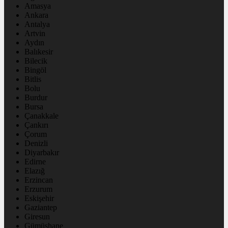
Amasya
Ankara
Antalya
Artvin
Aydın
Balıkesir
Bilecik
Bingöl
Bitlis
Bolu
Burdur
Bursa
Çanakkale
Çankırı
Çorum
Denizli
Diyarbakır
Edirne
Elazığ
Erzincan
Erzurum
Eskişehir
Gaziantep
Giresun
Gümüşhane