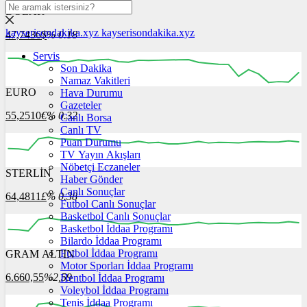
DOLAR
kayserisondakika.xyz
kayserisondakika.xyz
47,7436
$
% 0.18
Servis
Son Dakika
Namaz Vakitleri
EURO
Hava Durumu
12:00
13:00
14:00
15:00
16:00
Gazeteler
55,2510
€
% 0.32
Canlı Borsa
Canlı TV
Puan Durumu
TV Yayın Akışları
Nöbetçi Eczaneler
STERLİN
12:00
13:00
Haber Gönder
14:00
15:00
16:00
Canlı Sonuçlar
64,4811
£
% 0.38
Futbol Canlı Sonuçlar
Basketbol Canlı Sonuçlar
Basketbol İddaa Programı
Bilardo İddaa Programı
Futbol İddaa Programı
GRAM ALTIN
12:00
13:00
14:00
15:00
16:00
Motor Sporları İddaa Programı
6.660,55
%2,59
Hentbol İddaa Programı
Voleybol İddaa Programı
Tenis İddaa Programı