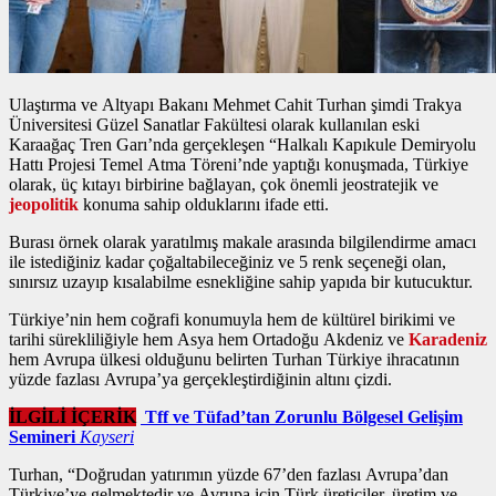
Ulaştırma ve Altyapı Bakanı Mehmet Cahit Turhan şimdi Trakya
Üniversitesi Güzel Sanatlar Fakültesi olarak kullanılan eski
Karaağaç Tren Garı’nda gerçekleşen “Halkalı Kapıkule Demiryolu
Hattı Projesi Temel Atma Töreni’nde yaptığı konuşmada, Türkiye
olarak, üç kıtayı birbirine bağlayan, çok önemli jeostratejik ve
jeopolitik
konuma sahip olduklarını ifade etti.
Burası örnek olarak yaratılmış makale arasında bilgilendirme amacı
ile istediğiniz kadar çoğaltabileceğiniz ve 5 renk seçeneği olan,
sınırsız uzayıp kısalabilme esnekliğine sahip yapıda bir kutucuktur.
Türkiye’nin hem coğrafi konumuyla hem de kültürel birikimi ve
tarihi sürekliliğiyle hem Asya hem Ortadoğu Akdeniz ve
Karadeniz
hem Avrupa ülkesi olduğunu belirten Turhan Türkiye ihracatının
yüzde fazlası Avrupa’ya gerçekleştirdiğinin altını çizdi.
İLGİLİ İÇERİK
Tff ve Tüfad’tan Zorunlu Bölgesel Gelişim
Semineri
Kayseri
Turhan, “Doğrudan yatırımın yüzde 67’den fazlası Avrupa’dan
Türkiye’ye gelmektedir ve Avrupa için Türk üreticiler, üretim ve