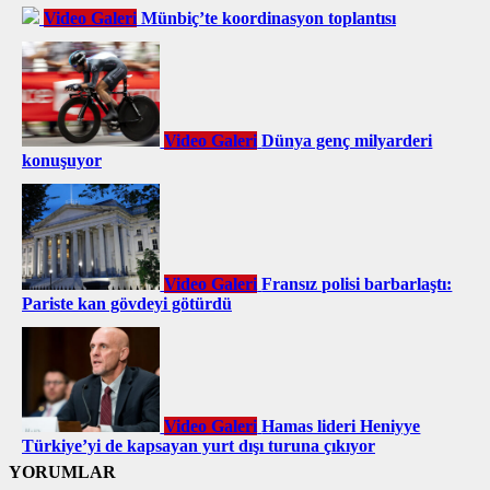
Video Galeri
Münbiç’te koordinasyon toplantısı
Video Galeri
Dünya genç milyarderi
konuşuyor
Video Galeri
Fransız polisi barbarlaştı:
Pariste kan gövdeyi götürdü
Video Galeri
Hamas lideri Heniyye
Türkiye’yi de kapsayan yurt dışı turuna çıkıyor
YORUMLAR