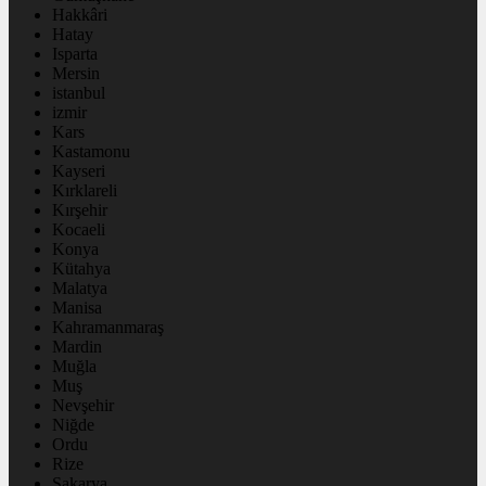
Hakkâri
Hatay
Isparta
Mersin
istanbul
izmir
Kars
Kastamonu
Kayseri
Kırklareli
Kırşehir
Kocaeli
Konya
Kütahya
Malatya
Manisa
Kahramanmaraş
Mardin
Muğla
Muş
Nevşehir
Niğde
Ordu
Rize
Sakarya