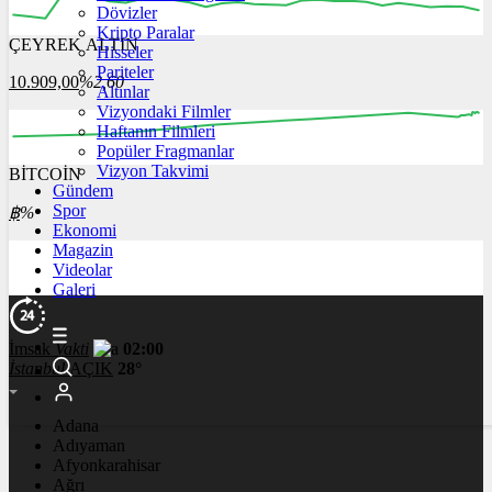
Dövizler
Kripto Paralar
ÇEYREK ALTIN
Hisseler
12:00
13:00
14:00
15:00
16:00
Pariteler
10.909,00
%2,60
Altınlar
Vizyondaki Filmler
Haftanın Filmleri
Popüler Fragmanlar
Vizyon Takvimi
BİTCOİN
00:00
00:00
00:00
00:00
00:00
Gündem
Spor
฿
%
Ekonomi
Magazin
Videolar
Galeri
İmsak
Vakti
02:00
İstanbul
AÇIK
28°
Adana
Adıyaman
Afyonkarahisar
Ağrı