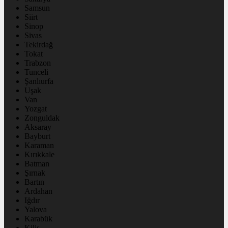
Samsun
Siirt
Sinop
Sivas
Tekirdağ
Tokat
Trabzon
Tunceli
Şanlıurfa
Uşak
Van
Yozgat
Zonguldak
Aksaray
Bayburt
Karaman
Kırıkkale
Batman
Şırnak
Bartın
Ardahan
Iğdır
Yalova
Karabük
Kilis