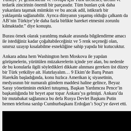
tedarik zincirinin önemli bir parçasıdır. Tüm bunları çok daha
yukarılara taşımak mümkün ve bu ancak adil, istikrarlı bir
yaklaşımla sağlanabilir. Ayrıca dünyanın yaşamış olduğu çalkantı da
AB’nin Türkiye’yle daha fazla birlikte hareket etmesini zorunlu
kılmaktadır.” diye konuştu.
Burası örnek olarak yaratılmış makale arasında bilgilendirme amacı
ile istediğiniz kadar çoğaltabileceğiniz ve 5 renk seçeneği olan,
sınırsız uzayıp kısalabilme esnekliğine sahip yapıda bir kutucuktur.
Ankara adına hem Washington hem Moskova ile yapılan
görüşmelerin, yürütülen müzakerelerin içinde yer alan, bu nedenle
de bu konularla ilgili söyledikleri dikkate alınması gereken üst düzey
bir Türk yetkiliye ait. Hatırlayalım… 9 Ekim’de Barış Pınarı
Harekâtı başladığında, konu hızlıca Amerikan iç siyasetinin,
medyasının bir numaralı gündem maddesi haline gelince, Beyaz
Saray yönetiminin etekleri tutuşmuş, Başkan Yardımcısı Pence’in
başkanlığında bir heyet apar topar Ankara’ya gelmişti. Ankara’da
bir mutabakat sağlanınca bu defa Rusya Devlet Başkanı Putin
hemen telefona sarılıp Cumhurbaşkanı Erdoğan’ı Soçi’ye davet etti.