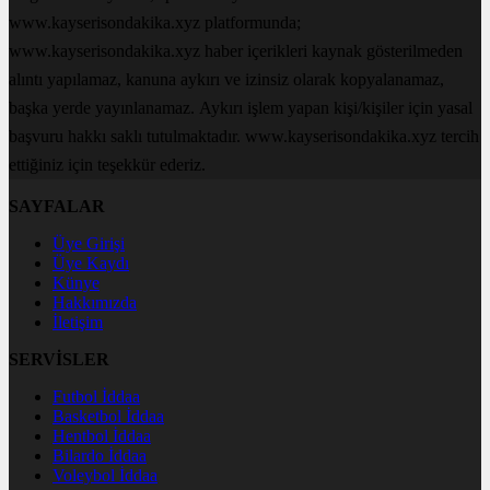
www.kayserisondakika.xyz platformunda;
www.kayserisondakika.xyz haber içerikleri kaynak gösterilmeden
alıntı yapılamaz, kanuna aykırı ve izinsiz olarak kopyalanamaz,
başka yerde yayınlanamaz. Aykırı işlem yapan kişi/kişiler için yasal
başvuru hakkı saklı tutulmaktadır. www.kayserisondakika.xyz tercih
ettiğiniz için teşekkür ederiz.
SAYFALAR
Üye Girişi
Üye Kaydı
Künye
Hakkımızda
İletişim
SERVİSLER
Futbol İddaa
Basketbol İddaa
Hentbol İddaa
Bilardo İddaa
Voleybol İddaa