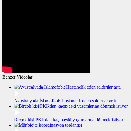
Benzer Videolar
Avustralyada İslamofobi: Hastanelik eden saldırılar arttı
Birçok kişi PKKdan kaçıp eski yaşamlarına dönmek istiyor