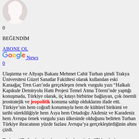
0
BEĞENDİM
ABONE OL
News
0
Ulaştırma ve Altyapı Bakanı Mehmet Cahit Turhan şimdi Trakya
Üniversitesi Güzel Sanatlar Fakültesi olarak kullanılan eski
Karaağaç Tren Garı’nda gerçekleşen
örnek vurgulu yazı
“Halkalı
Kapıkule Demiryolu Hattı Projesi Temel Atma Töreni’nde yaptığı
konuşmada, Türkiye olarak, üç kıtayı birbirine bağlayan, çok önemli
jeostratejik ve
jeopolitik
konuma sahip olduklarını ifade etti.
Türkiye’nin hem coğrafi konumuyla hem de kültürel birikimi ve
tarihi sürekliliğiyle hem Asya hem Ortadoğu Akdeniz ve Karadeniz
hem Avrupa
örnek vurgulu yazı
ülkesinde olduğunu belirten Turhan
Türkiye ihracatının yüzde fazlası Avrupa’ya gerçekleştirdiğinin altını
çizdi.