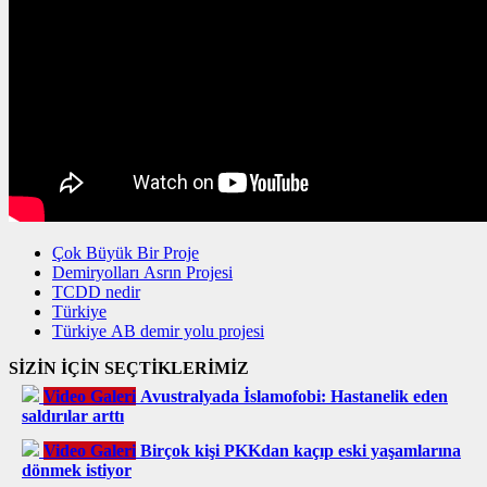
Çok Büyük Bir Proje
Demiryolları Asrın Projesi
TCDD nedir
Türkiye
Türkiye AB demir yolu projesi
SİZİN İÇİN SEÇTİKLERİMİZ
Video Galeri
Avustralyada İslamofobi: Hastanelik eden
saldırılar arttı
Video Galeri
Birçok kişi PKKdan kaçıp eski yaşamlarına
dönmek istiyor