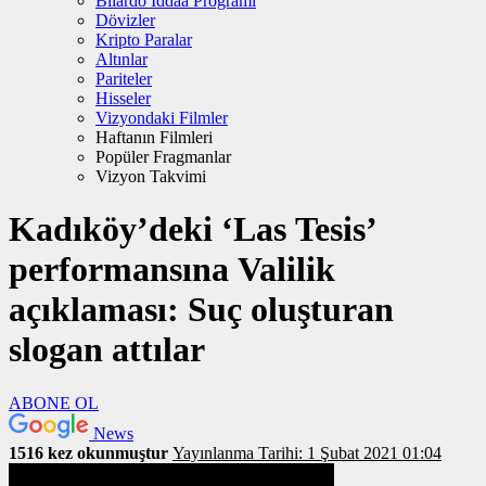
Bilardo İddaa Programı
Dövizler
Kripto Paralar
Altınlar
Pariteler
Hisseler
Vizyondaki Filmler
Haftanın Filmleri
Popüler Fragmanlar
Vizyon Takvimi
Kadıköy’deki ‘Las Tesis’
performansına Valilik
açıklaması: Suç oluşturan
slogan attılar
ABONE OL
News
1516 kez okunmuştur
Yayınlanma Tarihi: 1 Şubat 2021 01:04