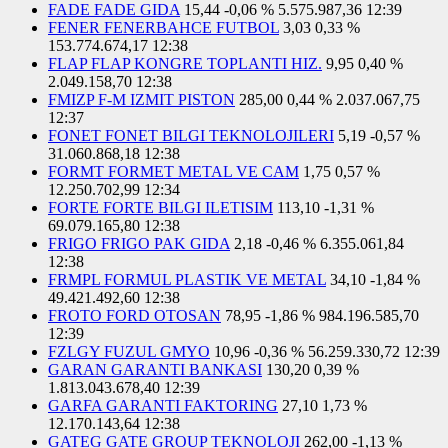
FADE FADE GIDA
15,44
-0,06 %
5.575.987,36
12:39
FENER FENERBAHCE FUTBOL
3,03
0,33 %
153.774.674,17
12:38
FLAP FLAP KONGRE TOPLANTI HIZ.
9,95
0,40 %
2.049.158,70
12:38
FMIZP F-M IZMIT PISTON
285,00
0,44 %
2.037.067,75
12:37
FONET FONET BILGI TEKNOLOJILERI
5,19
-0,57 %
31.060.868,18
12:38
FORMT FORMET METAL VE CAM
1,75
0,57 %
12.250.702,99
12:34
FORTE FORTE BILGI ILETISIM
113,10
-1,31 %
69.079.165,80
12:38
FRIGO FRIGO PAK GIDA
2,18
-0,46 %
6.355.061,84
12:38
FRMPL FORMUL PLASTIK VE METAL
34,10
-1,84 %
49.421.492,60
12:38
FROTO FORD OTOSAN
78,95
-1,86 %
984.196.585,70
12:39
FZLGY FUZUL GMYO
10,96
-0,36 %
56.259.330,72
12:39
GARAN GARANTI BANKASI
130,20
0,39 %
1.813.043.678,40
12:39
GARFA GARANTI FAKTORING
27,10
1,73 %
12.170.143,64
12:38
GATEG GATE GROUP TEKNOLOJI
262,00
-1,13 %