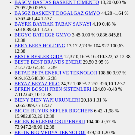
BASCM BASTAS BASKENT CIMENTO
13,20
0,00 %
75.952,80
09:55
BASGZ BASKENT DOGALGAZ GMYO
44,28
-1,64 %
5.363.461,44
12:37
BAYRK BAYRAK TABAN SANAYI
4,19
0,48 %
6.618.893,61
12:35
BEGYO BATI EGE GMYO
3,45
0,00 %
9.836.845,81
12:38
BERA BERA HOLDING
13,17
2,73 %
104.927.100,63
12:38
BESLR BESLER GIDA
12,37
0,16 %
16.310.322,52
12:38
BESTE BEST BRANDS ENERJI
29,50
3,95 %
212.770.054,34
12:39
BETAE BETA ENERJI VE TEKNOLOJI
108,60
9,97 %
919.162.648,30
12:38
BEYAZ BEYAZ FILO
24,32
1,08 %
7.252.326,10
12:37
BFREN BOSCH FREN SISTEMLERI
124,60
-0,48 %
7.112.647,10
12:38
BIENY BIEN YAPI URUNLERI
20,18
1,31 %
5.665.099,75
12:37
BIGCH BUYUK SEFLER BIGCHEFS
6,42
-1,98 %
15.982.852,26
12:38
BIGEN BIRLESIM GRUP ENERJI
104,00
-0,57 %
73.947.248,90
12:38
BIGTK BIG MEDYA TEKNOLOJI
379,50
1,20 %