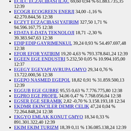
ECILC ECZACIBASI ILAC
69,60
0,94 %
61.883.735,35
12:39
ECOGR ECOGREEN ENERJI
34,00
-1,16 %
42.270.844,56
12:38
ECZYT ECZACIBASI YATIRIM
327,50
1,71 %
94.596.167,75
12:38
EDATA E-DATA TEKNOLOJI
18,71
-2,30 %
39.383.947,63
12:38
EDIP EDIP GAYRIMENKUL
39,24
0,93 %
54.497.697,48
12:38
EFOR EFOR YATIRIM
19,20
4,63 %
793.378.841,24
12:39
EGEEN EGE ENDUSTRI
5.232,50
0,05 %
10.994.105,00
12:37
EGEGY EGEYAPI AVRUPA GMYO
29,34
0,76 %
13.722.000,56
12:38
EGEPO NASMED EGEPOL
18,82
0,91 %
31.859.500,13
12:39
EGGUB EGE GUBRE
95,55
0,63 %
7.776.775,80
12:38
EGPRO EGE PROFIL
34,06
0,47 %
7.768.056,04
12:38
EGSER EGE SERAMIK
2,82
-0,70 %
3.158.193,18
12:34
EKDMR EKINCILER DEMIR CELIK
47,24
0,04 %
72.264.848,24
12:38
EKGYO EMLAK KONUT GMYO
18,34
0,33 %
891.301.322,40
12:39
EKIM EKIM TURIZM
18,39
0,11 %
136.085.138,24
12:39