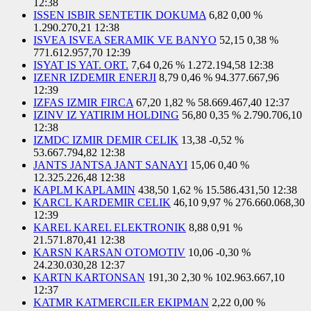
12:38
ISSEN ISBIR SENTETIK DOKUMA
6,82
0,00 %
1.290.270,21
12:38
ISVEA ISVEA SERAMIK VE BANYO
52,15
0,38 %
771.612.957,70
12:39
ISYAT IS YAT. ORT.
7,64
0,26 %
1.272.194,58
12:38
IZENR IZDEMIR ENERJI
8,79
0,46 %
94.377.667,96
12:39
IZFAS IZMIR FIRCA
67,20
1,82 %
58.669.467,40
12:37
IZINV IZ YATIRIM HOLDING
56,80
0,35 %
2.790.706,10
12:38
IZMDC IZMIR DEMIR CELIK
13,38
-0,52 %
53.667.794,82
12:38
JANTS JANTSA JANT SANAYI
15,06
0,40 %
12.325.226,48
12:38
KAPLM KAPLAMIN
438,50
1,62 %
15.586.431,50
12:38
KARCL KARDEMIR CELIK
46,10
9,97 %
276.660.068,30
12:39
KAREL KAREL ELEKTRONIK
8,88
0,91 %
21.571.870,41
12:38
KARSN KARSAN OTOMOTIV
10,06
-0,30 %
24.230.030,28
12:37
KARTN KARTONSAN
191,30
2,30 %
102.963.667,10
12:37
KATMR KATMERCILER EKIPMAN
2,22
0,00 %