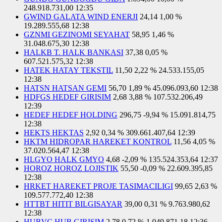
248.918.731,00
12:35
GWIND GALATA WIND ENERJI
24,14
1,00 %
19.289.555,68
12:38
GZNMI GEZINOMI SEYAHAT
58,95
1,46 %
31.048.675,30
12:38
HALKB T. HALK BANKASI
37,38
0,05 %
607.521.575,32
12:38
HATEK HATAY TEKSTIL
11,50
2,22 %
24.533.155,05
12:38
HATSN HATSAN GEMI
56,70
1,89 %
45.096.093,60
12:38
HDFGS HEDEF GIRISIM
2,68
3,88 %
107.532.206,49
12:39
HEDEF HEDEF HOLDING
296,75
-9,94 %
15.091.814,75
12:38
HEKTS HEKTAS
2,92
0,34 %
309.661.407,64
12:39
HKTM HIDROPAR HAREKET KONTROL
11,56
4,05 %
37.020.564,47
12:38
HLGYO HALK GMYO
4,68
-2,09 %
135.524.353,64
12:37
HOROZ HOROZ LOJISTIK
55,50
-0,09 %
22.609.395,85
12:38
HRKET HAREKET PROJE TASIMACILIGI
99,65
2,63 %
109.577.772,40
12:38
HTTBT HITIT BILGISAYAR
39,00
0,31 %
9.763.980,62
12:38
HUBVC HUB GIRISIM
2,78
0,72 %
1.049.871,18
12:36