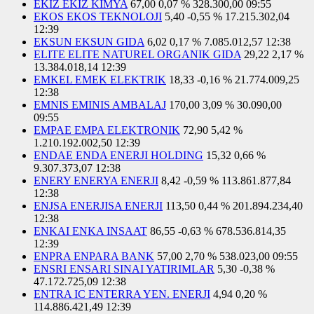
EKIZ EKIZ KIMYA
67,00
0,07 %
328.300,00
09:55
EKOS EKOS TEKNOLOJI
5,40
-0,55 %
17.215.302,04
12:39
EKSUN EKSUN GIDA
6,02
0,17 %
7.085.012,57
12:38
ELITE ELITE NATUREL ORGANIK GIDA
29,22
2,17 %
13.384.018,14
12:39
EMKEL EMEK ELEKTRIK
18,33
-0,16 %
21.774.009,25
12:38
EMNIS EMINIS AMBALAJ
170,00
3,09 %
30.090,00
09:55
EMPAE EMPA ELEKTRONIK
72,90
5,42 %
1.210.192.002,50
12:39
ENDAE ENDA ENERJI HOLDING
15,32
0,66 %
9.307.373,07
12:38
ENERY ENERYA ENERJI
8,42
-0,59 %
113.861.877,84
12:38
ENJSA ENERJISA ENERJI
113,50
0,44 %
201.894.234,40
12:38
ENKAI ENKA INSAAT
86,55
-0,63 %
678.536.814,35
12:39
ENPRA ENPARA BANK
57,00
2,70 %
538.023,00
09:55
ENSRI ENSARI SINAI YATIRIMLAR
5,30
-0,38 %
47.172.725,09
12:38
ENTRA IC ENTERRA YEN. ENERJI
4,94
0,20 %
114.886.421,49
12:39