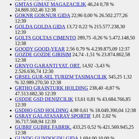
GMTAS GIMAT MAGAZACILIK
46,24
0,78 %
24.869.102,46
12:38
GOKNR GOKNUR GIDA
22,96
0,00 %
26.502.277,26
12:39
GOLDA GOLDA GIDA
13,72
0,22 %
215.577.238,30
12:39
GOLTS GOLTAS CIMENTO
289,75
-0,26 %
5.472.148,50
12:38
GOODY GOOD-YEAR
2,56
0,79 %
4.239.875,09
12:37
GOZDE GOZDE GIRISIM
24,74
-1,51 %
23.874.862,58
12:38
GRNYO GARANTI YAT. ORT.
14,92
-3,43 %
2.526.636,74
12:30
GRSEL GUR-SEL TURIZM TASIMACILIK
345,25
1,32
%
32.989.270,50
12:38
GRTHO GRAINTURK HOLDING
238,40
-0,87 %
47.513.682,30
12:39
GSDDE GSD DENIZCILIK
13,61
0,81 %
43.684.766,85
12:39
GSDHO GSD HOLDING
4,98
0,61 %
18.049.390,04
12:38
GSRAY GALATASARAY SPORTIF
1,01
2,02 %
36.717.568,94
12:39
GUBRF GUBRE FABRIK.
433,25
0,52 %
421.569.945,25
12:38
GUNDG GUNDOGDU GIDA
1.694,00
10,00 %