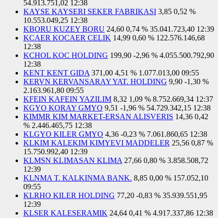
54.913.751,02
12:38
KAYSE KAYSERI SEKER FABRIKASI
3,85
0,52 %
10.553.049,25
12:38
KBORU KUZEY BORU
24,60
0,74 %
35.041.723,40
12:39
KCAER KOCAER CELIK
14,99
0,60 %
122.576.146,68
12:38
KCHOL KOC HOLDING
199,90
-2,96 %
4.055.500.792,90
12:38
KENT KENT GIDA
371,00
4,51 %
1.077.013,00
09:55
KERVN KERVANSARAY YAT. HOLDING
9,90
-1,30 %
2.163.961,80
09:55
KFEIN KAFEIN YAZILIM
8,32
1,09 %
8.752.669,34
12:37
KGYO KORAY GMYO
9,51
-1,96 %
54.729.342,15
12:38
KIMMR KIM MARKET-ERSAN ALISVERIS
14,36
0,42
%
2.446.465,75
12:38
KLGYO KILER GMYO
4,36
-0,23 %
7.061.860,65
12:38
KLKIM KALEKIM KIMYEVI MADDELER
25,56
0,87 %
15.750.992,40
12:39
KLMSN KLIMASAN KLIMA
27,66
0,80 %
3.858.508,72
12:39
KLNMA T. KALKINMA BANK.
8,85
0,00 %
157.052,10
09:55
KLRHO KILER HOLDING
77,20
-0,83 %
35.939.551,95
12:39
KLSER KALESERAMIK
24,64
0,41 %
4.917.337,86
12:38