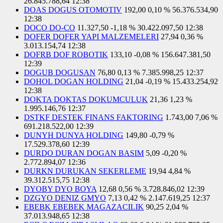
26.845.788,64
12:38
DOAS DOGUS OTOMOTIV
192,00
0,10 %
56.376.534,90
12:38
DOCO DO-CO
11.327,50
-1,18 %
30.422.097,50
12:38
DOFER DOFER YAPI MALZEMELERI
27,94
0,36 %
3.013.154,74
12:38
DOFRB DOF ROBOTIK
133,10
-0,08 %
156.647.381,50
12:39
DOGUB DOGUSAN
76,80
0,13 %
7.385.998,25
12:37
DOHOL DOGAN HOLDING
21,04
-0,19 %
15.433.254,92
12:38
DOKTA DOKTAS DOKUMCULUK
21,36
1,23 %
1.995.146,76
12:37
DSTKF DESTEK FINANS FAKTORING
1.743,00
7,06 %
691.218.522,00
12:39
DUNYH DUNYA HOLDING
149,80
-0,79 %
17.529.378,60
12:39
DURDO DURAN DOGAN BASIM
5,09
-0,20 %
2.772.894,07
12:36
DURKN DURUKAN SEKERLEME
19,94
4,84 %
39.312.515,75
12:38
DYOBY DYO BOYA
12,68
0,56 %
3.728.846,02
12:39
DZGYO DENIZ GMYO
7,13
0,42 %
2.147.619,25
12:37
EBEBK EBEBEK MAGAZACILIK
90,25
2,04 %
37.013.948,65
12:38