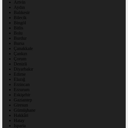
Artvin
Aydın
Balıkesir
Bilecik
Bingöl
Bitlis
Bolu
Burdur
Bursa
Çanakkale
Çankırı
Çorum
Denizli
Diyarbakır
Edirne
Elazığ
Erzincan
Erzurum
Eskişehir
Gaziantep
Giresun
Gümüşhane
Hakkâri
Hatay
Isparta