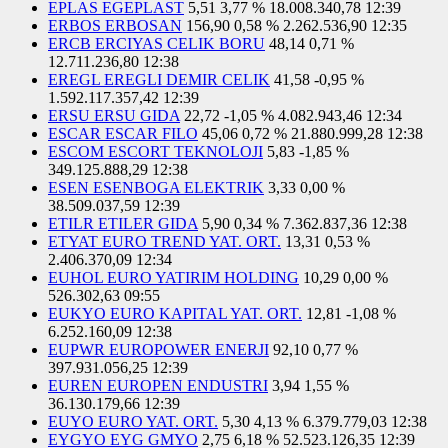
EPLAS EGEPLAST
5,51
3,77 %
18.008.340,78
12:39
ERBOS ERBOSAN
156,90
0,58 %
2.262.536,90
12:35
ERCB ERCIYAS CELIK BORU
48,14
0,71 %
12.711.236,80
12:38
EREGL EREGLI DEMIR CELIK
41,58
-0,95 %
1.592.117.357,42
12:39
ERSU ERSU GIDA
22,72
-1,05 %
4.082.943,46
12:34
ESCAR ESCAR FILO
45,06
0,72 %
21.880.999,28
12:38
ESCOM ESCORT TEKNOLOJI
5,83
-1,85 %
349.125.888,29
12:38
ESEN ESENBOGA ELEKTRIK
3,33
0,00 %
38.509.037,59
12:39
ETILR ETILER GIDA
5,90
0,34 %
7.362.837,36
12:38
ETYAT EURO TREND YAT. ORT.
13,31
0,53 %
2.406.370,09
12:34
EUHOL EURO YATIRIM HOLDING
10,29
0,00 %
526.302,63
09:55
EUKYO EURO KAPITAL YAT. ORT.
12,81
-1,08 %
6.252.160,09
12:38
EUPWR EUROPOWER ENERJI
92,10
0,77 %
397.931.056,25
12:39
EUREN EUROPEN ENDUSTRI
3,94
1,55 %
36.130.179,66
12:39
EUYO EURO YAT. ORT.
5,30
4,13 %
6.379.779,03
12:38
EYGYO EYG GMYO
2,75
6,18 %
52.523.126,35
12:39