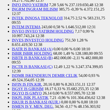
14.271.702,80
12:37
INFO INFO YATIRIM
7,28
5,66 %
237.119.650,48
12:38
INGRM INGRAM BILISIM
385,75
-0,39 %
4.372.151,25
12:37
INTEK INNOSA TEKNOLOJI
314,75
2,52 %
583.231,75
09:55
INTEM INTEMA
243,60
0,58 %
1.646.512,00
12:31
INVEO INVEO YATIRIM HOLDING
7,17
0,99 %
10.997.743,24
12:38
INVES INVESTCO HOLDING
751,50
1,28 %
8.651.419,50
12:38
ISATR IS BANKASI (A)
0,00
0,00 %
0,00
18:10
ISBIR ISBIR HOLDING
68,00
1,49 %
128.180,00
09:55
ISBTR IS BANKASI (B)
482.000,00
-2,11 %
482.000,00
09:55
ISCTR IS BANKASI (C)
12,49
1,22 %
3.247.374.399,05
12:39
ISDMR ISKENDERUN DEMIR CELIK
54,00
0,93 %
49.524.354,05
12:39
ISFIN IS FIN.KIR.
20,16
0,80 %
8.263.151,11
12:37
ISGSY IS GIRISIM
18,17
0,33 %
35.682.255,35
12:38
ISGYO IS GMYO
26,14
0,00 %
8.557.095,70
12:38
ISKPL ISIK PLASTIK
7,21
-0,96 %
101.304.456,62
12:38
ISKUR IS BANKASI (KUR.)
0,00
0,00 %
0,00
18:10
ISMEN IS Y. MEN. DEG.
34,56
-0,17 %
48.156.303,92