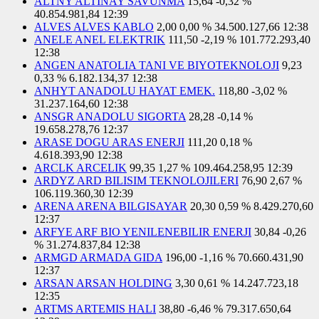
ALTNY ALTINAY SAVUNMA
15,64
-0,32 %
40.854.981,84
12:39
ALVES ALVES KABLO
2,00
0,00 %
34.500.127,66
12:38
ANELE ANEL ELEKTRIK
111,50
-2,19 %
101.772.293,40
12:38
ANGEN ANATOLIA TANI VE BIYOTEKNOLOJI
9,23
0,33 %
6.182.134,37
12:38
ANHYT ANADOLU HAYAT EMEK.
118,80
-3,02 %
31.237.164,60
12:38
ANSGR ANADOLU SIGORTA
28,28
-0,14 %
19.658.278,76
12:37
ARASE DOGU ARAS ENERJI
111,20
0,18 %
4.618.393,90
12:38
ARCLK ARCELIK
99,35
1,27 %
109.464.258,95
12:39
ARDYZ ARD BILISIM TEKNOLOJILERI
76,90
2,67 %
106.119.360,30
12:39
ARENA ARENA BILGISAYAR
20,30
0,59 %
8.429.270,60
12:37
ARFYE ARF BIO YENILENEBILIR ENERJI
30,84
-0,26
%
31.274.837,84
12:38
ARMGD ARMADA GIDA
196,00
-1,16 %
70.660.431,90
12:37
ARSAN ARSAN HOLDING
3,30
0,61 %
14.247.723,18
12:35
ARTMS ARTEMIS HALI
38,80
-6,46 %
79.317.650,64