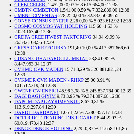
CLEBI CELEBI
1.452,00
0,07 %
8.615.664,00
12:38
CMBTN CIMBETON
1.541,00
0,59 %
7.332.839,00
12:38
CMENT CIMENTAS
278,25
0,00 %
32.833,50
09:55
CONSE CONSUS ENERJI
2,26
0,00 %
5.023.612,92
12:38
COSMO COSMOS YAT. HOLDING
115,60
-1,53 %
2.023.163,40
12:36
CRDFA CREDITWEST FAKTORING
34,04
-9,99 %
26.532.103,56
12:39
CRFSA CARREFOURSA
191,40
10,00 %
417.387.666,60
12:38
CUSAN CUHADAROGLU METAL
23,84
0,85 %
8.447.953,34
12:37
CVKMD CVK MADEN
15,71
3,29 %
326.881.821,24
12:39
CVKMDR CVK MADEN - RHKP
25,00
3,91 %
101.512.319,24
12:39
CWENE CW ENERJI
45,96
3,98 %
5.245.837.784,00
12:39
DAGI DAGI GIYIM
9,73
3,95 %
79.374.887,68
12:38
DAPGM DAP GAYRIMENKUL
8,67
0,81 %
113.619.297,84
12:39
DARDL DARDANEL
1,66
1,22 %
7.286.357,17
12:38
DCTTR DCT TRADING DIS TICARET
8,44
-9,93 %
60.019.473,48
12:37
DENGE DENGE HOLDING
2,29
-0,87 %
11.658.161,86
12:38