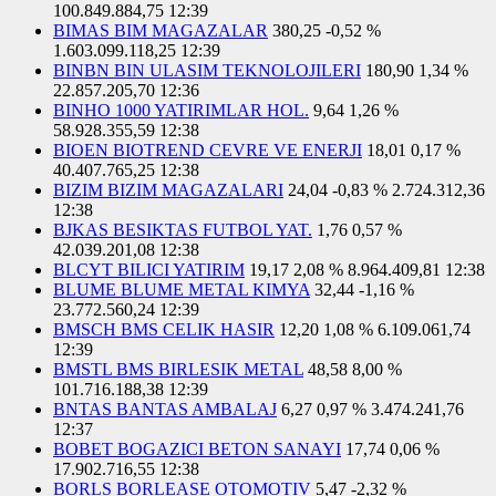
100.849.884,75
12:39
BIMAS BIM MAGAZALAR
380,25
-0,52 %
1.603.099.118,25
12:39
BINBN BIN ULASIM TEKNOLOJILERI
180,90
1,34 %
22.857.205,70
12:36
BINHO 1000 YATIRIMLAR HOL.
9,64
1,26 %
58.928.355,59
12:38
BIOEN BIOTREND CEVRE VE ENERJI
18,01
0,17 %
40.407.765,25
12:38
BIZIM BIZIM MAGAZALARI
24,04
-0,83 %
2.724.312,36
12:38
BJKAS BESIKTAS FUTBOL YAT.
1,76
0,57 %
42.039.201,08
12:38
BLCYT BILICI YATIRIM
19,17
2,08 %
8.964.409,81
12:38
BLUME BLUME METAL KIMYA
32,44
-1,16 %
23.772.560,24
12:39
BMSCH BMS CELIK HASIR
12,20
1,08 %
6.109.061,74
12:39
BMSTL BMS BIRLESIK METAL
48,58
8,00 %
101.716.188,38
12:39
BNTAS BANTAS AMBALAJ
6,27
0,97 %
3.474.241,76
12:37
BOBET BOGAZICI BETON SANAYI
17,74
0,06 %
17.902.716,55
12:38
BORLS BORLEASE OTOMOTIV
5,47
-2,32 %