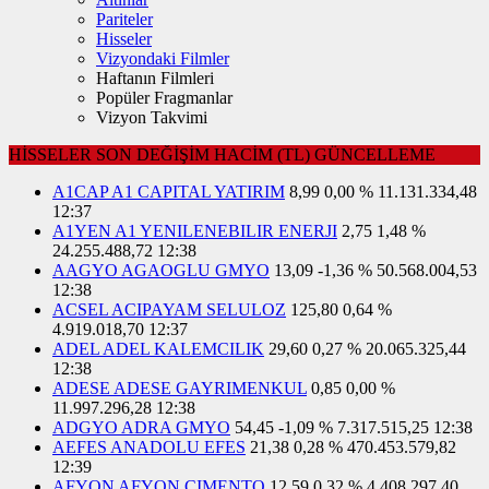
Pariteler
Hisseler
Vizyondaki Filmler
Haftanın Filmleri
Popüler Fragmanlar
Vizyon Takvimi
HİSSELER
SON
DEĞİŞİM
HACİM (TL)
GÜNCELLEME
A1CAP A1 CAPITAL YATIRIM
8,99
0,00 %
11.131.334,48
12:37
A1YEN A1 YENILENEBILIR ENERJI
2,75
1,48 %
24.255.488,72
12:38
AAGYO AGAOGLU GMYO
13,09
-1,36 %
50.568.004,53
12:38
ACSEL ACIPAYAM SELULOZ
125,80
0,64 %
4.919.018,70
12:37
ADEL ADEL KALEMCILIK
29,60
0,27 %
20.065.325,44
12:38
ADESE ADESE GAYRIMENKUL
0,85
0,00 %
11.997.296,28
12:38
ADGYO ADRA GMYO
54,45
-1,09 %
7.317.515,25
12:38
AEFES ANADOLU EFES
21,38
0,28 %
470.453.579,82
12:39
AFYON AFYON CIMENTO
12,59
0,32 %
4.408.297,40