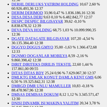
DERHL DERLUKS YATIRIM HOLDING
10,67
2,60 %
60.926.493,36
12:37
DERIM DERIMOD
33,96
0,47 %
1.836.186,16
12:36
DESA DESA DERI
9,63
0,10 %
6.482.842,77
12:37
DESPC DESPEC BILGISAYAR
39,62
-0,10 %
8.838.678,32
12:39
DEVA DEVA HOLDING
68,75
1,03 %
10.099.990,35
12:36
DGATE DATAGATE BILGISAYAR
107,20
-4,54 %
30.135.384,40
12:38
DGGYO DOGUS GMYO
35,00
-1,63 %
1.366.472,68
12:33
DGNMO DOGANLAR MOBILYA
8,59
-2,16 %
9.860.398,42
12:38
DIRIT DIRITEKS DIRILIS TEKSTIL
22,60
1,44 %
157.861,00
09:55
DITAS DITAS BDY
25,24
0,96 %
7.629.067,30
12:37
DMLKTG EMLAK KONUT DAMLA KENT GMS
6,06
0,50 %
19.325.842,31
12:38
DMRGD DMR UNLU MAMULLER
10,83
-0,18 %
88.478.967,96
12:38
DMSAS DEMISAS DOKUM
8,12
1,12 %
3.345.571,47
12:30
DNISI DINAMIK ISI MAKINA YALITIM
20,34
3,78 %