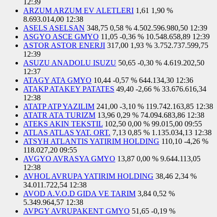
12:39
ARZUM ARZUM EV ALETLERI
1,61
1,90 %
8.693.014,00
12:38
ASELS ASELSAN
348,75
0,58 %
4.502.596.980,50
12:39
ASGYO ASCE GMYO
11,05
-0,36 %
10.548.658,89
12:39
ASTOR ASTOR ENERJI
317,00
1,93 %
3.752.737.599,75
12:39
ASUZU ANADOLU ISUZU
50,65
-0,30 %
4.619.202,50
12:37
ATAGY ATA GMYO
10,44
-0,57 %
644.134,30
12:36
ATAKP ATAKEY PATATES
49,40
-2,66 %
33.676.616,34
12:38
ATATP ATP YAZILIM
241,00
-3,10 %
119.742.163,85
12:38
ATATR ATA TURIZM
13,96
0,29 %
74.094.683,86
12:38
ATEKS AKIN TEKSTIL
102,50
0,00 %
99.015,00
09:55
ATLAS ATLAS YAT. ORT.
7,13
0,85 %
1.135.034,13
12:38
ATSYH ATLANTIS YATIRIM HOLDING
110,10
-4,26 %
118.027,20
09:55
AVGYO AVRASYA GMYO
13,87
0,00 %
9.644.113,05
12:38
AVHOL AVRUPA YATIRIM HOLDING
38,46
2,34 %
34.011.722,54
12:38
AVOD A.V.O.D GIDA VE TARIM
3,84
0,52 %
5.349.964,57
12:38
AVPGY AVRUPAKENT GMYO
51,65
-0,19 %