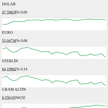
DOLAR
47,5982
$
% 0.06
EURO
05:00
06:00
07:00
08:00
09:00
55,0473
€
% 0.06
STERLİN
05:00
06:00
07:00
08:00
09:00
64,1996
£
% 0.14
GRAM ALTIN
05:00
06:00
07:00
08:00
09:00
6.556,03
%0,92