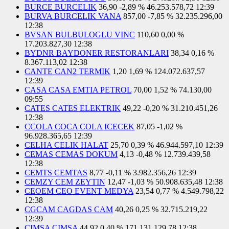
BURCE BURCELIK
36,90
-2,89 %
46.253.578,72
12:39
BURVA BURCELIK VANA
857,00
-7,85 %
32.235.296,00
12:38
BVSAN BULBULOGLU VINC
110,60
0,00 %
17.203.827,30
12:38
BYDNR BAYDONER RESTORANLARI
38,34
0,16 %
8.367.113,02
12:38
CANTE CAN2 TERMIK
1,20
1,69 %
124.072.637,57
12:39
CASA CASA EMTIA PETROL
70,00
1,52 %
74.130,00
09:55
CATES CATES ELEKTRIK
49,22
-0,20 %
31.210.451,26
12:38
CCOLA COCA COLA ICECEK
87,05
-1,02 %
96.928.365,65
12:39
CELHA CELIK HALAT
25,70
0,39 %
46.944.597,10
12:39
CEMAS CEMAS DOKUM
4,13
-0,48 %
12.739.439,58
12:38
CEMTS CEMTAS
8,77
-0,11 %
3.982.356,26
12:39
CEMZY CEM ZEYTIN
12,47
-1,03 %
50.908.635,48
12:38
CEOEM CEO EVENT MEDYA
23,54
0,77 %
4.549.798,22
12:38
CGCAM CAGDAS CAM
40,26
0,25 %
32.715.219,22
12:39
CIMSA CIMSA
44,92
0,40 %
171.131.129,78
12:38