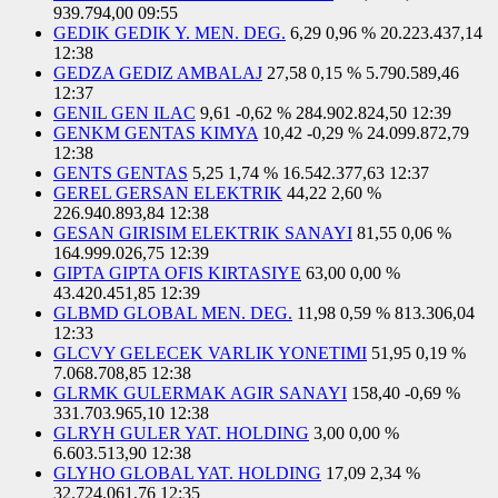
939.794,00
09:55
GEDIK GEDIK Y. MEN. DEG.
6,29
0,96 %
20.223.437,14
12:38
GEDZA GEDIZ AMBALAJ
27,58
0,15 %
5.790.589,46
12:37
GENIL GEN ILAC
9,61
-0,62 %
284.902.824,50
12:39
GENKM GENTAS KIMYA
10,42
-0,29 %
24.099.872,79
12:38
GENTS GENTAS
5,25
1,74 %
16.542.377,63
12:37
GEREL GERSAN ELEKTRIK
44,22
2,60 %
226.940.893,84
12:38
GESAN GIRISIM ELEKTRIK SANAYI
81,55
0,06 %
164.999.026,75
12:39
GIPTA GIPTA OFIS KIRTASIYE
63,00
0,00 %
43.420.451,85
12:39
GLBMD GLOBAL MEN. DEG.
11,98
0,59 %
813.306,04
12:33
GLCVY GELECEK VARLIK YONETIMI
51,95
0,19 %
7.068.708,85
12:38
GLRMK GULERMAK AGIR SANAYI
158,40
-0,69 %
331.703.965,10
12:38
GLRYH GULER YAT. HOLDING
3,00
0,00 %
6.603.513,90
12:38
GLYHO GLOBAL YAT. HOLDING
17,09
2,34 %
32.724.061,76
12:35