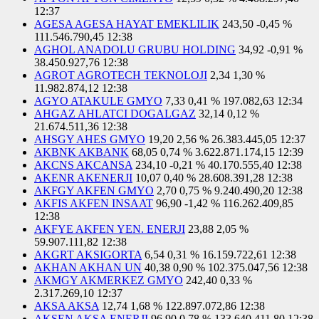
12:37
AGESA AGESA HAYAT EMEKLILIK
243,50
-0,45 %
111.546.790,45
12:38
AGHOL ANADOLU GRUBU HOLDING
34,92
-0,91 %
38.450.927,76
12:38
AGROT AGROTECH TEKNOLOJI
2,34
1,30 %
11.982.874,12
12:38
AGYO ATAKULE GMYO
7,33
0,41 %
197.082,63
12:34
AHGAZ AHLATCI DOGALGAZ
32,14
0,12 %
21.674.511,36
12:38
AHSGY AHES GMYO
19,20
2,56 %
26.383.445,05
12:37
AKBNK AKBANK
68,05
0,74 %
3.622.871.174,15
12:39
AKCNS AKCANSA
234,10
-0,21 %
40.170.555,40
12:38
AKENR AKENERJI
10,07
0,40 %
28.608.391,28
12:38
AKFGY AKFEN GMYO
2,70
0,75 %
9.240.490,20
12:38
AKFIS AKFEN INSAAT
96,90
-1,42 %
116.262.409,85
12:38
AKFYE AKFEN YEN. ENERJI
23,88
2,05 %
59.907.111,82
12:38
AKGRT AKSIGORTA
6,54
0,31 %
16.159.722,61
12:38
AKHAN AKHAN UN
40,38
0,90 %
102.375.047,56
12:38
AKMGY AKMERKEZ GMYO
242,40
0,33 %
2.317.269,10
12:37
AKSA AKSA
12,74
1,68 %
122.897.072,86
12:38
AKSEN AKSA ENERJI
96,90
0,78 %
133.640.411,80
12:38