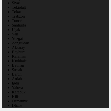
Sivas
Tekirdağ
Tokat
Trabzon
Tunceli
Şanlıurfa
Uşak
Van
Yozgat
Zonguldak
Aksaray
Bayburt
Karaman
Kırıkkale
Batman
Şırnak
Bartın
Ardahan
Iğdır
Yalova
Karabük
Kilis
Osmaniye
Düzce