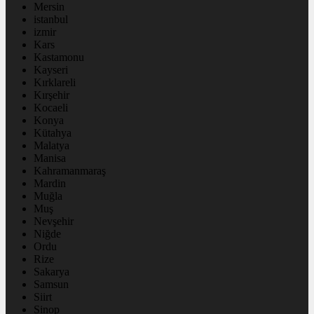
Mersin
istanbul
izmir
Kars
Kastamonu
Kayseri
Kırklareli
Kırşehir
Kocaeli
Konya
Kütahya
Malatya
Manisa
Kahramanmaraş
Mardin
Muğla
Muş
Nevşehir
Niğde
Ordu
Rize
Sakarya
Samsun
Siirt
Sinop