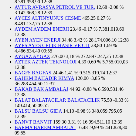
8.381.958,90
12:38
AVTUR AVRASYA PETROL VE TUR.
12,68
-2,08 %
3.142.968,28
12:39
AYCES ALTINYUNUS CESME
465,25
0,27 %
8.481.132,75
12:38
AYDEM AYDEM ENERJI
23,46
-0,17 %
7.381.019,60
12:38
AYEN AYEN ENERJI
34,48
3,42 %
28.174.006,10
12:38
AYES AYES CELIK HASIR VE CIT
28,80
1,69 %
4.466.534,40
09:55
AYGAZ AYGAZ
276,00
3,18 %
272.897.247,25
12:38
AZTEK AZTEK TEKNOLOJI
4,39
0,69 %
5.755.010,03
12:38
BAGFS BAGFAS
24,46
1,41 %
9.515.319,74
12:37
BAHKM BAHADIR KIMYA
120,00
-3,85 %
36.288.454,50
12:37
BAKAB BAK AMBALAJ
44,92
-0,88 %
6.590.531,46
12:38
BALAT BALATACILAR BALATACILIK
75,50
-0,33 %
149.414,50
09:55
BALSU BALSU GIDA
14,10
-0,98 %
348.059.795,05
12:39
BANVT BANVIT
159,30
3,31 %
16.994.511,10
12:39
BARMA BAREM AMBALAJ
16,48
-9,99 %
441.828,80
09:55