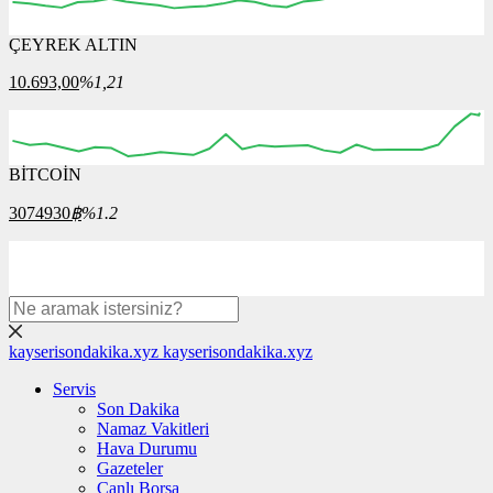
ÇEYREK ALTIN
05:00
06:00
07:00
08:00
09:00
10.693,00
%1,21
BİTCOİN
00:00
00:00
00:00
00:00
3074930
฿
%1.2
kayserisondakika.xyz
kayserisondakika.xyz
Servis
Son Dakika
Namaz Vakitleri
Hava Durumu
Gazeteler
Canlı Borsa