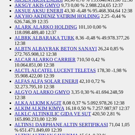
AKSGY AKIS GMYO
9,73
0,00 %
2.988.224,65
12:37
AKSUE AKSU ENERJI
43,30
-6,48 %
95.468.304,64
12:38
AKYHO AKDENIZ YATIRIM HOLDING
2,25
-0,44 %
626.746,39
12:35
ALARK ALARKO HOLDING
101,10
0,00 %
118.098.489,40
12:37
ALBRK ALBARAKA TURK
8,36
-0,48 %
49.978.377,26
12:38
ALBTN ALBAYRAK BETON SANAYI
26,24
0,85 %
272.765.908,12
12:38
ALCAR ALARKO CARRIER
710,50
0,42 %
10.064.851,00
12:38
ALCTL ALCATEL LUCENT TELETAS
178,30
-1,98 %
35.908.422,00
12:39
ALFAS ALFA SOLAR ENERJI
42,10
0,72 %
32.273.795,10
12:38
ALGYO ALARKO GMYO
3,35
0,30 %
41.694.248,59
12:38
ALKA ALKIM KAGIT
8,08
0,37 %
5.092.978,26
12:38
ALKIM ALKIM KIMYA
16,18
0,50 %
7.257.987,97
12:37
ALKLC ALTINKILIC GIDA VE SUT
420,50
2,81 %
165.890.233,00
12:39
ALTINS1 DARPHANE ALTIN SERTIFIKASI
71,04
1,05
%
651.471.849,69
12:39