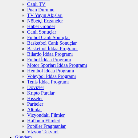
Canlı TV
Puan Durumu
TV Yayın Akışları
Nöbetçi Eczaneler
Haber Gönder
Canlı Sonuçlar
Futbol Canlı Sonuçlar
Basketbol Canlı Sonuçlar
Basketbol İddaa Programı
Bilardo İddaa Programı
Futbol İddaa Programı
Motor Sporları İddaa Programı
Hentbol İddaa Programı
Voleybol İddaa Programı
Tenis İddaa Programı
Dövizler
Kripto Paralar
Hisseler
Pariteler
Altınlar
Vizyondaki Filmler
Haftanın Filmleri
Popüler Fragmanlar
Vizyon Takvimi
Gündem