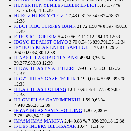
HUNER HUN YENILENEBILIR ENERJI
3,45
1,77 %
18.175.183,54
12:39
HURGZ HURRIYET GZT.
7,48
0,81 %
34.087.458,35
12:38
ICBCT ICBC TURKEY BANK
21,72
1,50 %
8.397.450,18
12:39
ICUGS ICU GIRISIM
5,43
0,56 %
11.212.284,19
12:38
IDGYO IDEALIST GMYO
3,70
0,54 %
839.791,35
12:34
IEYHO ISIKLAR ENERJI YAPI HOL.
170,50
-0,29 %
204.002.064,30
12:38
IHAAS IHLAS HABER AJANSI
49,84
3,36 %
29.277.983,68
12:39
IHEVA IHLAS EV ALETLERI
1,99
0,51 %
260.832,72
12:37
IHGZT IHLAS GAZETECILIK
1,19
0,00 %
5.989.893,98
12:38
IHLAS IHLAS HOLDING
1,01
-0,98 %
41.773.959,85
12:38
IHLGM IHLAS GAYRIMENKUL
1,59
0,63 %
7.940.296,28
12:39
IHYAY IHLAS YAYIN HOLDING
1,26
-3,08 %
2.782.458,54
12:38
IMASM IMAS MAKINA
2,44
0,83 %
7.836.230,18
12:38
INDES INDEKS BILGISAYAR
10,44
-1,51 %