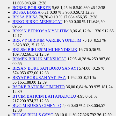
11.606.043,60
12:38
BORSK BOR SEKER
5,68
1,25 %
8.540.360,46
12:38
BOSSA BOSSA
6,21
0,00 %
3.950.029,73
12:38
BRISA BRISA
78,70
-0,19 %
17.084.456,35
12:38
BRKO BIRKO MENSUCAT
10,50
0,00 %
111.646,50
09:55
BRKSN BERKOSAN YALITIM
8,06
-0,12 %
1.330.912,65
12:17
BRKVY BIRIKIM VARLIK YONETIM
75,10
-0,53 %
3.623.832,15
12:38
BRLSM BIRLESIM MUHENDISLIK
16,76
0,36 %
109.732.661,72
12:39
BRMEN BIRLIK MENSUCAT
17,95
-0,28 %
259.987,80
09:55
BRSAN BORUSAN BORU SANAYI
574,00
-0,26 %
574.053.672,00
12:38
BRYAT BORUSAN YAT. PAZ.
1.762,00
-0,51 %
36.165.188,00
12:39
BSOKE BATICIM CIMENTO
36,00
0,84 %
99.935.181,24
12:39
BTCIM BATICIM BATI ANADOLU
4,95
0,61 %
217.290.974,22
12:38
BUCIM BURSA CIMENTO
5,06
0,40 %
4.733.664,57
12:38
BULGS BULLS GSYO
38,10
0,11 %
27.826.792,36
12:39