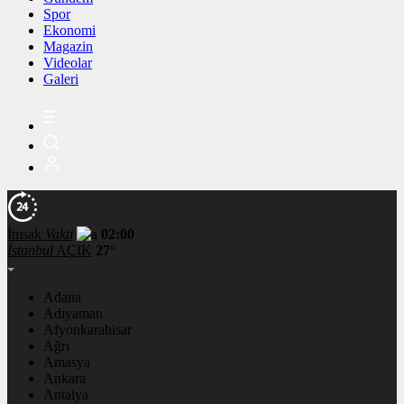
Spor
Ekonomi
Magazin
Videolar
Galeri
İmsak
Vakti
02:00
İstanbul
AÇIK
27°
Adana
Adıyaman
Afyonkarahisar
Ağrı
Amasya
Ankara
Antalya