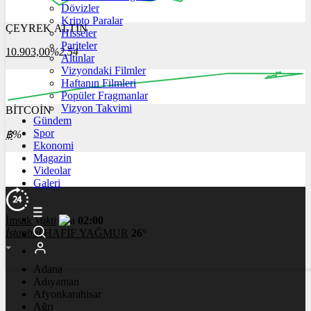
Dövizler
Kripto Paralar
ÇEYREK ALTIN
Hisseler
16:00
17:00
18:00
19:00
20:00
Pariteler
10.903,00
%2,54
Altınlar
Vizyondaki Filmler
Haftanın Filmleri
Popüler Fragmanlar
Vizyon Takvimi
BİTCOİN
00:00
00:00
00:00
00:00
Gündem
Spor
฿
%
Ekonomi
Magazin
Videolar
Galeri
İmsak
Vakti
02:00
İstanbul
HAFİF YAĞMUR
26°
Adana
Adıyaman
Afyonkarahisar
Ağrı