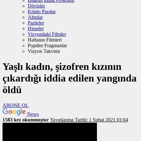
Bilardo İddaa Programı
Dövizler
Kripto Paralar
Altınlar
Pariteler
Hisseler
Vizyondaki Filmler
Haftanın Filmleri
Popüler Fragmanlar
Vizyon Takvimi
Yaşlı kadın, şizofren kızının
çıkardığı iddia edilen yangında
öldü
ABONE OL
News
1583 kez okunmuştur
Yayınlanma Tarihi: 1 Şubat 2021 01:04