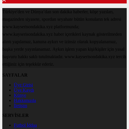
Türkiye'den ve Dünya’dan son dakika haberler, köşe yazıları,
magazinden siyasete, spordan seyahate bütün konuların tek adresi
www.kayserisondakika.xyz platformunda;
www.kayserisondakika.xyz haber içerikleri kaynak gösterilmeden
alıntı yapılamaz, kanuna aykırı ve izinsiz olarak kopyalanamaz,
başka yerde yayınlanamaz. Aykırı işlem yapan kişi/kişiler için yasal
başvuru hakkı saklı tutulmaktadır. www.kayserisondakika.xyz tercih
ettiğiniz için teşekkür ederiz.
SAYFALAR
Üye Girişi
Üye Kaydı
Künye
Hakkımızda
İletişim
SERVİSLER
Futbol İddaa