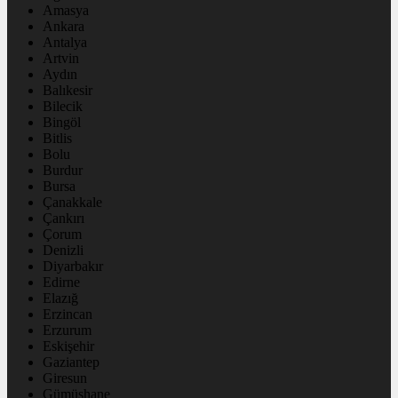
Amasya
Ankara
Antalya
Artvin
Aydın
Balıkesir
Bilecik
Bingöl
Bitlis
Bolu
Burdur
Bursa
Çanakkale
Çankırı
Çorum
Denizli
Diyarbakır
Edirne
Elazığ
Erzincan
Erzurum
Eskişehir
Gaziantep
Giresun
Gümüşhane