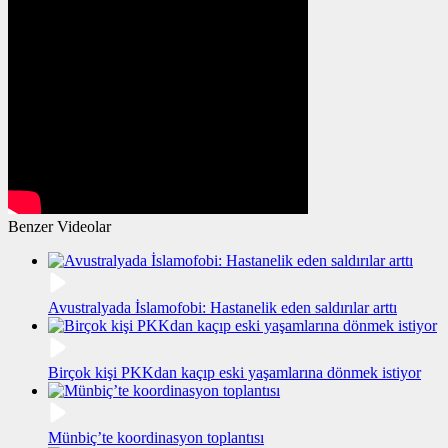
Benzer Videolar
Avustralyada İslamofobi: Hastanelik eden saldırılar arttı
Birçok kişi PKKdan kaçıp eski yaşamlarına dönmek istiyor
Münbiç’te koordinasyon toplantısı