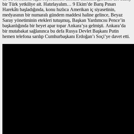
bir Türk yetkiliye ait. Hatırlayalım… 9 Ekim’de Barış Pınarı
Harekâtı başladığında, konu hızlıca Amerikan iç siyasetinin,
medyasının bir numaralı gündem maddesi haline gelince, Beyaz
Saray yönetiminin etekleri tutuşmuş, Başkan Yardımcısı Pence’in
başkanlığında bir heyet apar topar Ankara’ya gelmişti. Ankara’da
bir mutabakat sağlanınca bu defa Rusya Devlet Başkanı Putin
hemen telefona sarılıp Cumhurbaşkanı Erdoğan’ı Soçi’ye davet etti.