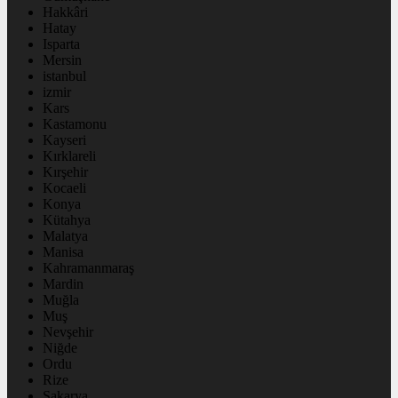
Hakkâri
Hatay
Isparta
Mersin
istanbul
izmir
Kars
Kastamonu
Kayseri
Kırklareli
Kırşehir
Kocaeli
Konya
Kütahya
Malatya
Manisa
Kahramanmaraş
Mardin
Muğla
Muş
Nevşehir
Niğde
Ordu
Rize
Sakarya