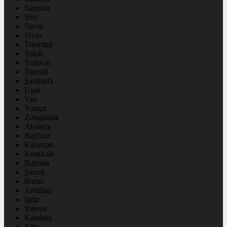
Samsun
Siirt
Sinop
Sivas
Tekirdağ
Tokat
Trabzon
Tunceli
Şanlıurfa
Uşak
Van
Yozgat
Zonguldak
Aksaray
Bayburt
Karaman
Kırıkkale
Batman
Şırnak
Bartın
Ardahan
Iğdır
Yalova
Karabük
Kilis