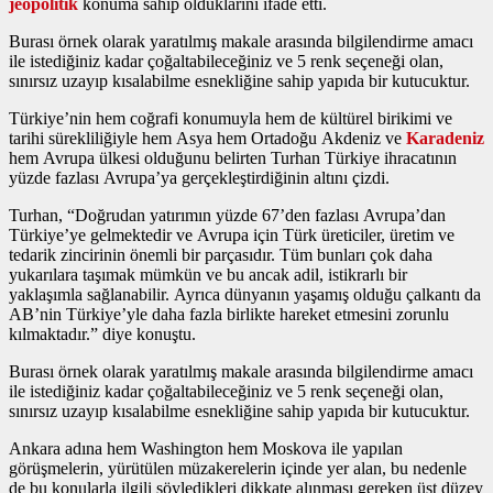
jeopolitik
konuma sahip olduklarını ifade etti.
Burası örnek olarak yaratılmış makale arasında bilgilendirme amacı
ile istediğiniz kadar çoğaltabileceğiniz ve 5 renk seçeneği olan,
sınırsız uzayıp kısalabilme esnekliğine sahip yapıda bir kutucuktur.
Türkiye’nin hem coğrafi konumuyla hem de kültürel birikimi ve
tarihi sürekliliğiyle hem Asya hem Ortadoğu Akdeniz ve
Karadeniz
hem Avrupa ülkesi olduğunu belirten Turhan Türkiye ihracatının
yüzde fazlası Avrupa’ya gerçekleştirdiğinin altını çizdi.
Turhan, “Doğrudan yatırımın yüzde 67’den fazlası Avrupa’dan
Türkiye’ye gelmektedir ve Avrupa için Türk üreticiler, üretim ve
tedarik zincirinin önemli bir parçasıdır. Tüm bunları çok daha
yukarılara taşımak mümkün ve bu ancak adil, istikrarlı bir
yaklaşımla sağlanabilir. Ayrıca dünyanın yaşamış olduğu çalkantı da
AB’nin Türkiye’yle daha fazla birlikte hareket etmesini zorunlu
kılmaktadır.” diye konuştu.
Burası örnek olarak yaratılmış makale arasında bilgilendirme amacı
ile istediğiniz kadar çoğaltabileceğiniz ve 5 renk seçeneği olan,
sınırsız uzayıp kısalabilme esnekliğine sahip yapıda bir kutucuktur.
Ankara adına hem Washington hem Moskova ile yapılan
görüşmelerin, yürütülen müzakerelerin içinde yer alan, bu nedenle
de bu konularla ilgili söyledikleri dikkate alınması gereken üst düzey