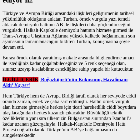
Türkiye ve Avrupa Birliği arasındaki ilişkileri geliştirmenin tarihsel
yükümlülük olduğunu anlatan Turhan,
örnek vurgulu yazı
temeli
atılacak demiryolu hattının AB ile ilişkileri daha güçlendireceğini
vurguladı. Halkalı-Kapıkule demiryolu hattının hizmete girmesi ile
Trans-Avrupa Ulaştırma Ağlarına yüksek kalitede bağlanmanın son
aşamasının tamamlanacağını bildiren Turhan, konuşmasına şöyle
devam etti.
Burası örnek olarak yaratılmış makale arasında bilgilendirme amacı
ile istediğiniz kadar çoğaltabileceğiniz ve 5 renk seçeneği olan,
sınırsız uzayıp kısalabilme esnekliğine sahip yapıda bir kutucuktur.
İLGİLİ İÇERİK
Boğazköprü’nün Kokusunu, Havalimanı
Aldı’
Kayseri
Hem Türkiye hem de Avrupa Birliği tarafı olarak her seviyede ciddi
oranda zaman, emek ve çaba sarf edilmiştir. Hattın
örnek vurgulu
alan
hizmete girmesiyle herkes için ticari hareketlilik ciddi boyutlara
ulaşılacağından herkes kazançlı çıkacaktır. Büyüklüğü teknik
özelliklerinin yanı sıra ülkemizin Bulgaristan sınırından İstanbul’a
kadar uzanan güzergahıyla, Halkalı-Kapıkule Demiryolu Hattı
Projesi coğrafi olarak Türkiye’nin AB’ye bağlanmasını da
simgelemektedir.