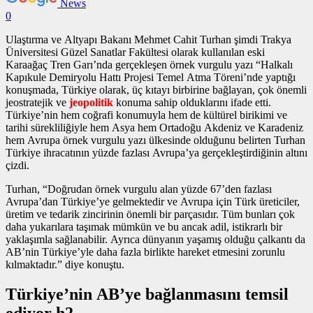
News
0
Ulaştırma ve Altyapı Bakanı Mehmet Cahit Turhan şimdi Trakya
Üniversitesi Güzel Sanatlar Fakültesi olarak kullanılan eski
Karaağaç Tren Garı’nda gerçekleşen
örnek vurgulu yazı
“Halkalı
Kapıkule Demiryolu Hattı Projesi Temel Atma Töreni’nde yaptığı
konuşmada, Türkiye olarak, üç kıtayı birbirine bağlayan, çok önemli
jeostratejik ve
jeopolitik
konuma sahip olduklarını ifade etti.
Türkiye’nin hem coğrafi konumuyla hem de kültürel birikimi ve
tarihi sürekliliğiyle hem Asya hem Ortadoğu Akdeniz ve Karadeniz
hem Avrupa
örnek vurgulu yazı
ülkesinde olduğunu belirten Turhan
Türkiye ihracatının yüzde fazlası Avrupa’ya gerçekleştirdiğinin altını
çizdi.
Turhan, “Doğrudan
örnek vurgulu alan
yüzde 67’den fazlası
Avrupa’dan Türkiye’ye gelmektedir ve Avrupa için Türk üreticiler,
üretim ve tedarik zincirinin önemli bir parçasıdır. Tüm bunları çok
daha yukarılara taşımak mümkün ve bu ancak adil, istikrarlı bir
yaklaşımla sağlanabilir. Ayrıca dünyanın yaşamış olduğu çalkantı da
AB’nin Türkiye’yle daha fazla birlikte hareket etmesini zorunlu
kılmaktadır.” diye konuştu.
Türkiye’nin AB’ye bağlanmasını temsil
ediyor h2