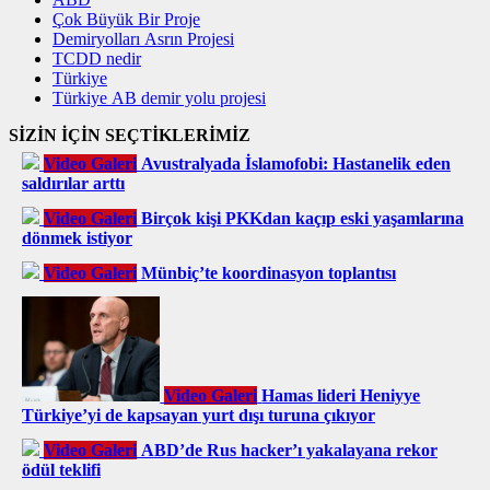
Çok Büyük Bir Proje
Demiryolları Asrın Projesi
TCDD nedir
Türkiye
Türkiye AB demir yolu projesi
SİZİN İÇİN SEÇTİKLERİMİZ
Video Galeri
Avustralyada İslamofobi: Hastanelik eden
saldırılar arttı
Video Galeri
Birçok kişi PKKdan kaçıp eski yaşamlarına
dönmek istiyor
Video Galeri
Münbiç’te koordinasyon toplantısı
Video Galeri
Hamas lideri Heniyye
Türkiye’yi de kapsayan yurt dışı turuna çıkıyor
Video Galeri
ABD’de Rus hacker’ı yakalayana rekor
ödül teklifi