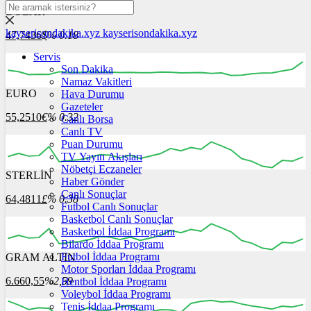
DOLAR
kayserisondakika.xyz
kayserisondakika.xyz
47,7436
$
% 0.18
Servis
Son Dakika
Namaz Vakitleri
EURO
Hava Durumu
16:00
17:00
18:00
19:00
20:00
Gazeteler
55,2510
€
% 0.32
Canlı Borsa
Canlı TV
Puan Durumu
TV Yayın Akışları
Nöbetçi Eczaneler
STERLİN
16:00
17:00
Haber Gönder
18:00
19:00
20:00
Canlı Sonuçlar
64,4811
£
% 0.38
Futbol Canlı Sonuçlar
Basketbol Canlı Sonuçlar
Basketbol İddaa Programı
Bilardo İddaa Programı
Futbol İddaa Programı
GRAM ALTIN
16:00
17:00
18:00
19:00
20:00
Motor Sporları İddaa Programı
6.660,55
%2,59
Hentbol İddaa Programı
Voleybol İddaa Programı
Tenis İddaa Programı