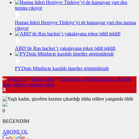
Hamas lideri Heniyye Türkiye’yi de kapsayan yurt dışı turuna
çıkıyor
ABD’de Rus hacker’ı yakalayana rekor ödül teklifi
PYDnin Münbiçte kazdığı tüneller görüntülendi​
Anasayfa
/
Video Galeri
/
Yaşlı kadın, şizofren kızının çıkardığı
iddia edilen yangında öldü
0
BEĞENDİM
ABONE OL