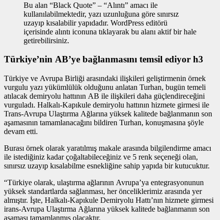
Bu alan “Black Quote” – “Alıntı” amacı ile
kullanılabilmektedir, yazı uzunluğuna göre sınırsız
uzayıp kısalabilir yapıdadır. WordPress editörü
içerisinde alıntı iconuna tıklayarak bu alanı aktif bir hale
getirebilirsiniz.
Türkiye’nin AB’ye bağlanmasını temsil ediyor h3
Türkiye ve Avrupa Birliği arasındaki ilişkileri geliştirmenin
örnek
vurgulu yazı
yükümlülük olduğunu anlatan Turhan, bugün temeli
atılacak demiryolu hattının AB ile ilişkileri daha güçlendireceğini
vurguladı. Halkalı-Kapıkule demiryolu hattının hizmete girmesi ile
Trans-Avrupa Ulaştırma Ağlarına yüksek kalitede bağlanmanın son
aşamasının tamamlanacağını bildiren Turhan, konuşmasına şöyle
devam etti.
Burası örnek olarak yaratılmış makale arasında bilgilendirme amacı
ile istediğiniz kadar çoğaltabileceğiniz ve 5 renk seçeneği olan,
sınırsız uzayıp kısalabilme esnekliğine sahip yapıda bir kutucuktur.
“Türkiye olarak, ulaştırma ağlarının Avrupa’ya entegrasyonunun
yüksek standartlarda sağlanması, her önceliklerimiz arasında yer
almıştır. İşte, Halkalı-Kapıkule Demiryolu Hattı’nın hizmete girmesi
irans-Avrupa Ulaştırma Ağlarına yüksek kalitede bağlanmanın son
aşaması tamamlanmış olacaktır.