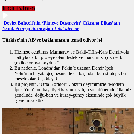
İLGİLİ VİDEO
Devlet Bahçeli’nin ‘Fitneye Düşmeyin’ Çıkışına Elitaş’tan
Yanıt: Arayıp Soracağım
1583 izlenme
Türkiye’nin AB’ye bağlanmasını temsil ediyor h4
Hizmete açtığımız Marmaray ve Bakü-Tiflis-Kars Demiryolu
hattıyla da bu projeye olan destek ve inancımızı çok net bir
şekilde ortaya koyduk.”
Bu nedenle, Londra’dan Pekin’e uzanan Demir İpek
Yolu’nun hayata geçmesine de en başından beri stratejik bir
mesele olarak yaklaştık.
Bu projenin, ‘Orta Koridoru’, bizim deyimimizle ‘Modern
İpek Yolu’nun hayatiyet kazanması için son dönemde ülkemiz
genelinde, doğu-batı ve kuzey-güney ekseninde çok büyük
işlere imza attık