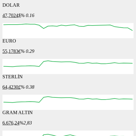
DOLAR
47,7024
$
% 0.16
EURO
11:00
12:00
13:00
14:00
15:00
55,1783
€
% 0.29
STERLİN
11:00
12:00
13:00
14:00
15:00
64,4230
£
% 0.38
GRAM ALTIN
11:00
12:00
13:00
14:00
15:00
6.676,24
%2,83