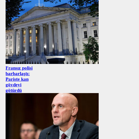
Fransız polisi
barbarlaştı:
Pariste kan
gövdeyi
götürdü