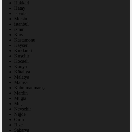
Hakkâri
Hatay
Isparta
Mersin
istanbul
izmir
Kars
Kastamonu
Kayseri
Kırklareli
Kırşehir
Kocaeli
Konya
Kütahya
Malatya
Manisa
Kahramanmaraş
Mardin
Muğla
Muş
Nevşehir
Niğde
Ordu
Rize
Sakarya