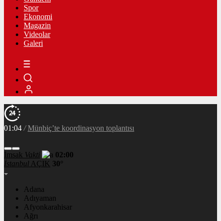
Spor
Ekonomi
Magazin
Videolar
Galeri
01:04
/
Dünya genç milyarderi konuşuyor
İmsak
Vakti
02:00
İstanbul
AÇIK
30°
Adana
Adıyaman
Afyonkarahisar
Ağrı