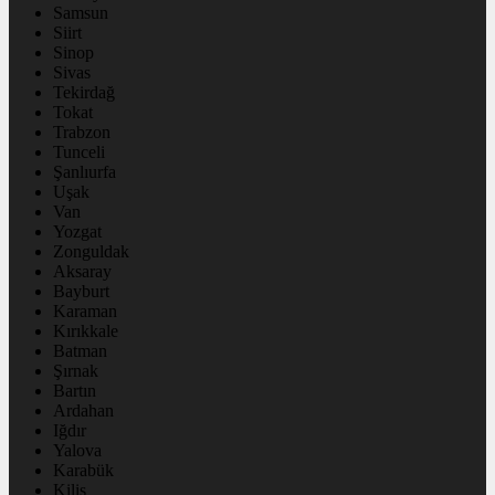
Samsun
Siirt
Sinop
Sivas
Tekirdağ
Tokat
Trabzon
Tunceli
Şanlıurfa
Uşak
Van
Yozgat
Zonguldak
Aksaray
Bayburt
Karaman
Kırıkkale
Batman
Şırnak
Bartın
Ardahan
Iğdır
Yalova
Karabük
Kilis