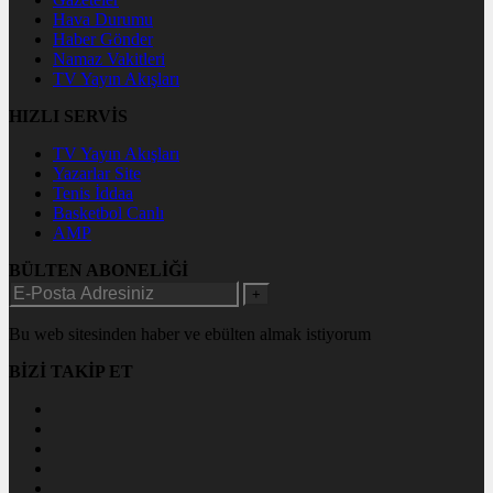
Hava Durumu
Haber Gönder
Namaz Vakitleri
TV Yayın Akışları
HIZLI SERVİS
TV Yayın Akışları
Yazarlar Site
Tenis İddaa
Basketbol Canlı
AMP
BÜLTEN ABONELİĞİ
+
Bu web sitesinden haber ve ebülten almak istiyorum
BİZİ TAKİP ET