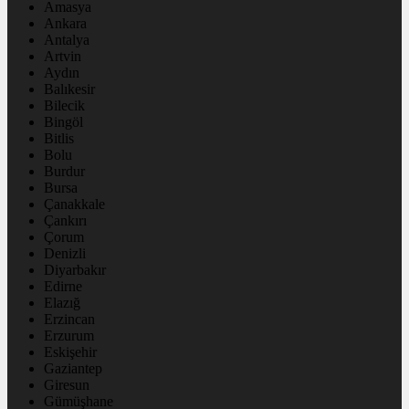
Amasya
Ankara
Antalya
Artvin
Aydın
Balıkesir
Bilecik
Bingöl
Bitlis
Bolu
Burdur
Bursa
Çanakkale
Çankırı
Çorum
Denizli
Diyarbakır
Edirne
Elazığ
Erzincan
Erzurum
Eskişehir
Gaziantep
Giresun
Gümüşhane