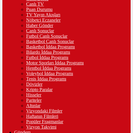
Canlı TV
Puan Durumu
TV Yayın Akışları
Nöbetçi Eczaneler
Haber Gönder
Canlı Sonuçlar
Futbol Canlı Sonuçlar
Basketbol Canlı Sonuçlar
Basketbol İddaa Programı
Bilardo İddaa Programı
Futbol İddaa Programı
Motor Sporları İddaa Programı
Hentbol İddaa Programı
Voleybol İddaa Programı
Tenis İddaa Programı
Dövizler
Kripto Paralar
Hisseler
Pariteler
Altınlar
Vizyondaki Filmler
Haftanın Filmleri
Popüler Fragmanlar
Vizyon Takvimi
Gündem