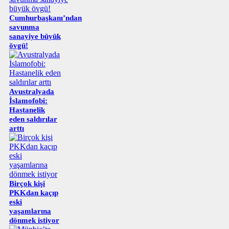
Cumhurbaşkanı’ndan
savunma
sanayiye büyük
övgü!
Avustralyada
İslamofobi:
Hastanelik
eden saldırılar
arttı
Birçok kişi
PKKdan kaçıp
eski
yaşamlarına
dönmek istiyor