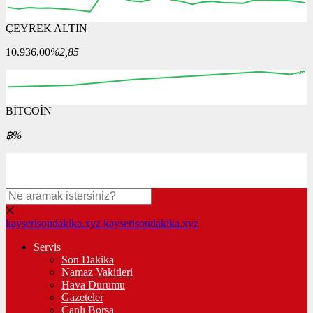
ÇEYREK ALTIN
11:00
12:00
13:00
14:00
15:00
10.936,00
%2,85
BİTCOİN
00:00
00:00
00:00
00:00
00:00
฿
%
kayserisondakika.xyz
kayserisondakika.xyz
Servis
Son Dakika
Namaz Vakitleri
Hava Durumu
Gazeteler
Canlı Borsa