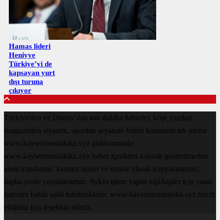
Hamas lideri
Heniyye
Türkiye’yi de
kapsayan yurt
dışı turuna
çıkıyor
Türkiye'den ve Dünya’dan son dakika haberler, köşe yazıları,
magazinden siyasete, spordan seyahate bütün konuların tek adresi
www.kayserisondakika.xyz platformunda;
www.kayserisondakika.xyz haber içerikleri kaynak gösterilmeden
alıntı yapılamaz, kanuna aykırı ve izinsiz olarak kopyalanamaz,
başka yerde yayınlanamaz. Aykırı işlem yapan kişi/kişiler için yasal
başvuru hakkı saklı tutulmaktadır. www.kayserisondakika.xyz tercih
ettiğiniz için teşekkür ederiz.