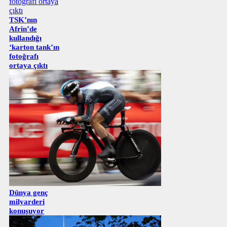
TSK’nın
Afrin’de
kullandığı
‘karton tank’ın
fotoğrafı
ortaya çıktı
Dünya genç
milyarderi
konuşuyor