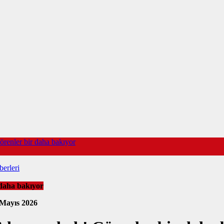
örenler bir daha bakıyor
erleri
 daha bakıyor
 Mayıs 2026