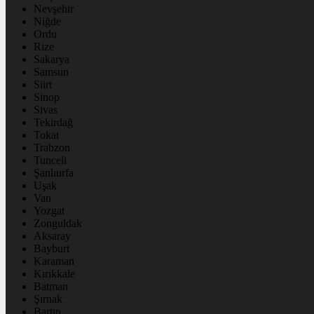
Nevşehir
Niğde
Ordu
Rize
Sakarya
Samsun
Siirt
Sinop
Sivas
Tekirdağ
Tokat
Trabzon
Tunceli
Şanlıurfa
Uşak
Van
Yozgat
Zonguldak
Aksaray
Bayburt
Karaman
Kırıkkale
Batman
Şırnak
Bartın