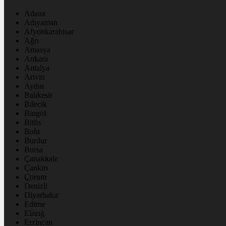
Adana
Adıyaman
Afyonkarahisar
Ağrı
Amasya
Ankara
Antalya
Artvin
Aydın
Balıkesir
Bilecik
Bingöl
Bitlis
Bolu
Burdur
Bursa
Çanakkale
Çankırı
Çorum
Denizli
Diyarbakır
Edirne
Elazığ
Erzincan