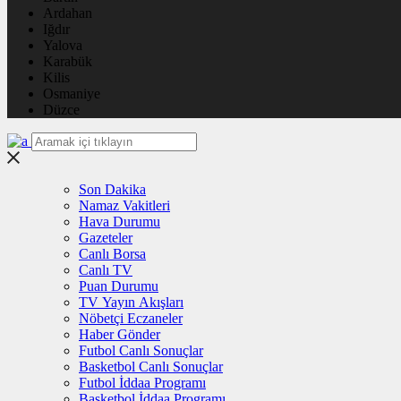
Ardahan
Iğdır
Yalova
Karabük
Kilis
Osmaniye
Düzce
Son Dakika
Namaz Vakitleri
Hava Durumu
Gazeteler
Canlı Borsa
Canlı TV
Puan Durumu
TV Yayın Akışları
Nöbetçi Eczaneler
Haber Gönder
Futbol Canlı Sonuçlar
Basketbol Canlı Sonuçlar
Futbol İddaa Programı
Basketbol İddaa Programı