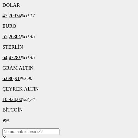
DOLAR
47,7093
$
% 0.17
EURO
55,2630
€
% 0.45
STERLİN
64,4728
£
% 0.45
GRAM ALTIN
6.680,91
%2,90
ÇEYREK ALTIN
10.924,00
%2,74
BİTCOİN
฿
%