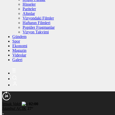
Hisseler
Pariteler
Altınlar
Vizyondaki Filmler
Haftanın Filmleri
Popüler Fragmanlar
Vizyon Takvimi
Gündem
Spor
Ekonomi
Magazin
Videolar
Galeri
İmsak
Vakti
02:00
İstanbul
AÇIK
27°