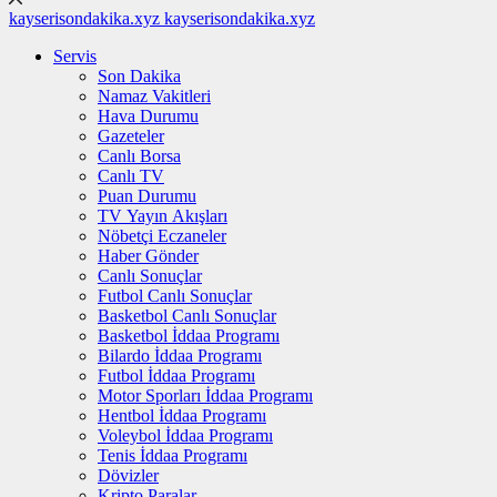
kayserisondakika.xyz
kayserisondakika.xyz
Servis
Son Dakika
Namaz Vakitleri
Hava Durumu
Gazeteler
Canlı Borsa
Canlı TV
Puan Durumu
TV Yayın Akışları
Nöbetçi Eczaneler
Haber Gönder
Canlı Sonuçlar
Futbol Canlı Sonuçlar
Basketbol Canlı Sonuçlar
Basketbol İddaa Programı
Bilardo İddaa Programı
Futbol İddaa Programı
Motor Sporları İddaa Programı
Hentbol İddaa Programı
Voleybol İddaa Programı
Tenis İddaa Programı
Dövizler
Kripto Paralar