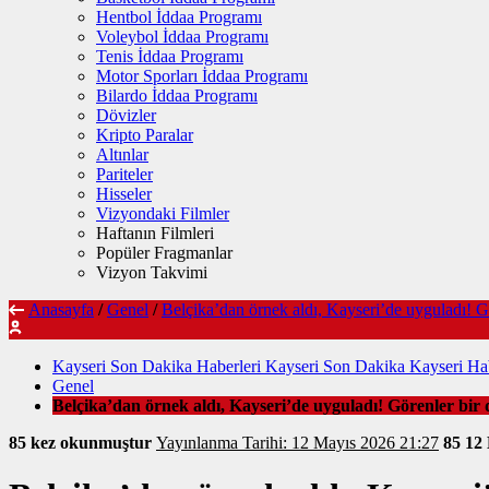
Hentbol İddaa Programı
Voleybol İddaa Programı
Tenis İddaa Programı
Motor Sporları İddaa Programı
Bilardo İddaa Programı
Dövizler
Kripto Paralar
Altınlar
Pariteler
Hisseler
Vizyondaki Filmler
Haftanın Filmleri
Popüler Fragmanlar
Vizyon Takvimi
Anasayfa
/
Genel
/
Belçika’dan örnek aldı, Kayseri’de uyguladı! G
Kayseri Son Dakika Haberleri Kayseri Son Dakika Kayseri Hab
Genel
Belçika’dan örnek aldı, Kayseri’de uyguladı! Görenler bir
85 kez okunmuştur
Yayınlanma Tarihi: 12 Mayıs 2026 21:27
85
12