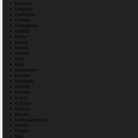
Erzurum
Eskişehir
Gaziantep
Giresun
Gümüşhane
Hakkâri
Hatay
Isparta
Mersin
istanbul
izmir
Kars
Kastamonu
Kayseri
Kırklareli
Kırşehir
Kocaeli
Konya
Kütahya
Malatya
Manisa
Kahramanmaraş
Mardin
Muğla
Muş