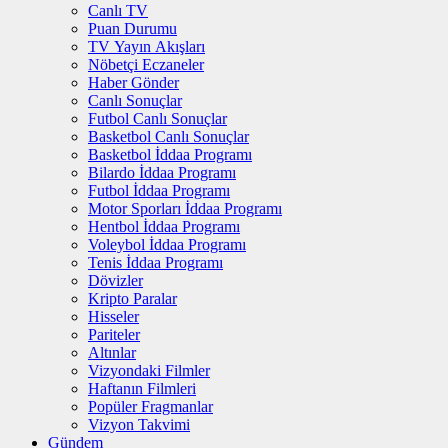
Canlı TV
Puan Durumu
TV Yayın Akışları
Nöbetçi Eczaneler
Haber Gönder
Canlı Sonuçlar
Futbol Canlı Sonuçlar
Basketbol Canlı Sonuçlar
Basketbol İddaa Programı
Bilardo İddaa Programı
Futbol İddaa Programı
Motor Sporları İddaa Programı
Hentbol İddaa Programı
Voleybol İddaa Programı
Tenis İddaa Programı
Dövizler
Kripto Paralar
Hisseler
Pariteler
Altınlar
Vizyondaki Filmler
Haftanın Filmleri
Popüler Fragmanlar
Vizyon Takvimi
Gündem