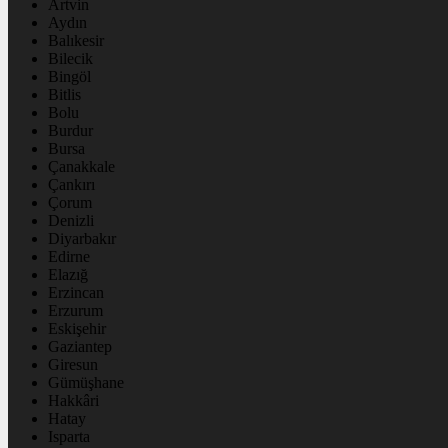
Artvin
Aydın
Balıkesir
Bilecik
Bingöl
Bitlis
Bolu
Burdur
Bursa
Çanakkale
Çankırı
Çorum
Denizli
Diyarbakır
Edirne
Elazığ
Erzincan
Erzurum
Eskişehir
Gaziantep
Giresun
Gümüşhane
Hakkâri
Hatay
Isparta