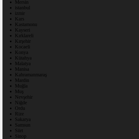
Mersin
istanbul
izmir
Kars
Kastamonu
Kayseri
Kırklareli
Kırşehir
Kocaeli
Konya
Kütahya
Malatya
Manisa
Kahramanmaraş
Mardin
Muğla
Muş
Nevşehir
Niğde
Ordu
Rize
Sakarya
Samsun
Siirt
Sinop