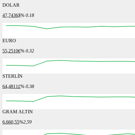
DOLAR
47,7436
$
% 0.18
EURO
12:00
12:15
12:30
12:45
13:00
13:15
13:30
55,2510
€
% 0.32
STERLİN
12:00
12:15
12:30
12:45
13:00
13:15
13:30
64,4811
£
% 0.38
GRAM ALTIN
12:00
12:15
12:30
12:45
13:00
13:15
13:30
6.660,55
%2,59