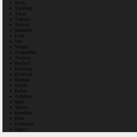
Sivas
Tekirdağ
Tokat
Trabzon
Tunceli
Şanlıurfa
Uşak
Van
Yozgat
Zonguldak
Aksaray
Bayburt
Karaman
Kırıkkale
Batman
Şırnak
Bartın
Ardahan
Iğdır
Yalova
Karabük
Kilis
Osmaniye
Düzce