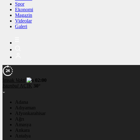
Spor
Ekonomi
Magazin
Videolar
Galeri
İmsak
Vakti
02:00
İstanbul
AÇIK
30°
Adana
Adıyaman
Afyonkarahisar
Ağrı
Amasya
Ankara
Antalya