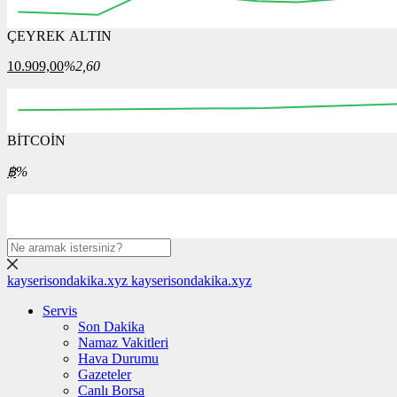
ÇEYREK ALTIN
12:00
12:15
12:30
12:45
13:00
13:15
13:30
10.909,00
%2,60
BİTCOİN
00:00
08:00
16:00
00:00
08:00
฿
%
kayserisondakika.xyz
kayserisondakika.xyz
Servis
Son Dakika
Namaz Vakitleri
Hava Durumu
Gazeteler
Canlı Borsa