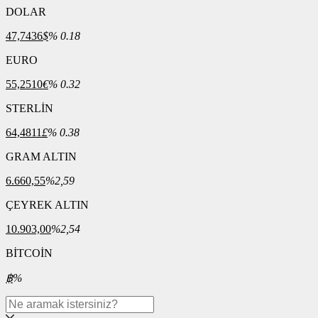
DOLAR
47,7436
$
% 0.18
EURO
55,2510
€
% 0.32
STERLİN
64,4811
£
% 0.38
GRAM ALTIN
6.660,55
%2,59
ÇEYREK ALTIN
10.903,00
%2,54
BİTCOİN
฿
%