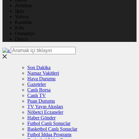
Ardahan
Iğdır
Yalova
Karabük
Kilis
Osmaniye
Düzce
Son Dakika
Namaz Vakitleri
Hava Durumu
Gazeteler
Canlı Borsa
Canlı TV
Puan Durumu
TV Yayın Akışları
Nöbetçi Eczaneler
Haber Gönder
Futbol Canlı Sonuçlar
Basketbol Canlı Sonuçlar
Futbol İddaa Programı