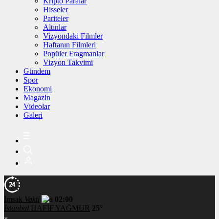
Kripto Paralar
Hisseler
Pariteler
Altınlar
Vizyondaki Filmler
Haftanın Filmleri
Popüler Fragmanlar
Vizyon Takvimi
Gündem
Spor
Ekonomi
Magazin
Videolar
Galeri
İmsak
Vakti
02:00
İstanbul
HAFİF YAĞMUR
25°