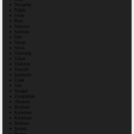
Nevşehir
Niğde
Ordu
Rize
Sakarya
Samsun
Siirt
Sinop
Sivas
Tekirdağ
Tokat
Trabzon
Tunceli
Şanlıurfa
Uşak
Van
Yozgat
Zonguldak
Aksaray
Bayburt
Karaman
Kırıkkale
Batman
Şırnak
Bartın