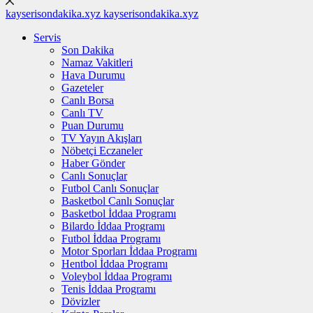
kayserisondakika.xyz
kayserisondakika.xyz
Servis
Son Dakika
Namaz Vakitleri
Hava Durumu
Gazeteler
Canlı Borsa
Canlı TV
Puan Durumu
TV Yayın Akışları
Nöbetçi Eczaneler
Haber Gönder
Canlı Sonuçlar
Futbol Canlı Sonuçlar
Basketbol Canlı Sonuçlar
Basketbol İddaa Programı
Bilardo İddaa Programı
Futbol İddaa Programı
Motor Sporları İddaa Programı
Hentbol İddaa Programı
Voleybol İddaa Programı
Tenis İddaa Programı
Dövizler