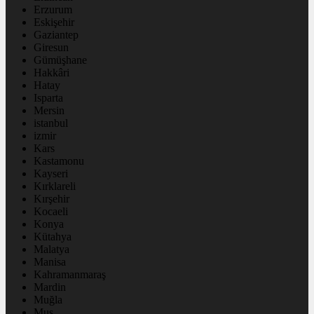
Erzurum
Eskişehir
Gaziantep
Giresun
Gümüşhane
Hakkâri
Hatay
Isparta
Mersin
istanbul
izmir
Kars
Kastamonu
Kayseri
Kırklareli
Kırşehir
Kocaeli
Konya
Kütahya
Malatya
Manisa
Kahramanmaraş
Mardin
Muğla
Muş