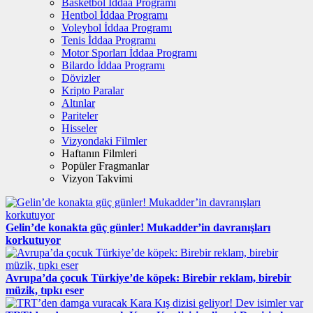
Basketbol İddaa Programı
Hentbol İddaa Programı
Voleybol İddaa Programı
Tenis İddaa Programı
Motor Sporları İddaa Programı
Bilardo İddaa Programı
Dövizler
Kripto Paralar
Altınlar
Pariteler
Hisseler
Vizyondaki Filmler
Haftanın Filmleri
Popüler Fragmanlar
Vizyon Takvimi
Gelin’de konakta güç günler! Mukadder’in davranışları
korkutuyor
Avrupa’da çocuk Türkiye’de köpek: Birebir reklam, birebir
müzik, tıpkı eser