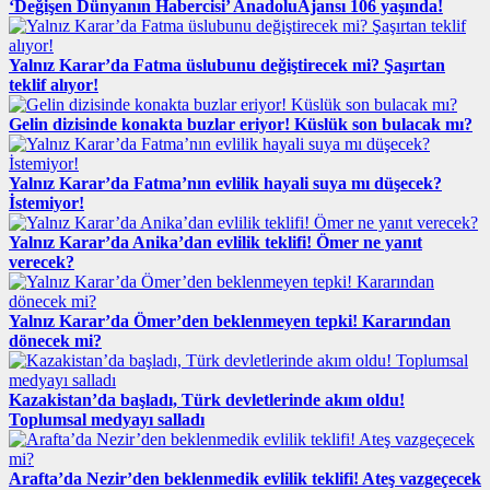
‘Değişen Dünyanın Habercisi’ AnadoluAjansı 106 yaşında!
Yalnız Karar’da Fatma üslubunu değiştirecek mi? Şaşırtan
teklif alıyor!
Gelin dizisinde konakta buzlar eriyor! Küslük son bulacak mı?
Yalnız Karar’da Fatma’nın evlilik hayali suya mı düşecek?
İstemiyor!
Yalnız Karar’da Anika’dan evlilik teklifi! Ömer ne yanıt
verecek?
Yalnız Karar’da Ömer’den beklenmeyen tepki! Kararından
dönecek mi?
Kazakistan’da başladı, Türk devletlerinde akım oldu!
Toplumsal medyayı salladı
Arafta’da Nezir’den beklenmedik evlilik teklifi! Ateş vazgeçecek