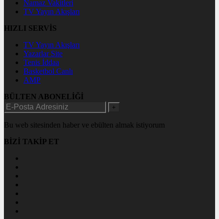
Namaz Vakitleri
TV Yayın Akışları
HIZLI SERVİS
TV Yayın Akışları
Yazarlar Site
Tenis İddaa
Basketbol Canlı
AMP
BÜLTEN ABONELİĞİ
+
Bu web sitesinden haber ve ebülten almak istiyorum
BİZİ TAKİP ET