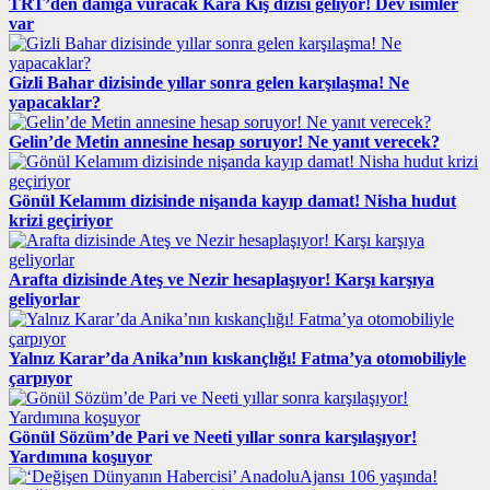
TRT’den damga vuracak Kara Kış dizisi geliyor! Dev isimler
var
Gizli Bahar dizisinde yıllar sonra gelen karşılaşma! Ne
yapacaklar?
Gelin’de Metin annesine hesap soruyor! Ne yanıt verecek?
Gönül Kelamım dizisinde nişanda kayıp damat! Nisha hudut
krizi geçiriyor
Arafta dizisinde Ateş ve Nezir hesaplaşıyor! Karşı karşıya
geliyorlar
Yalnız Karar’da Anika’nın kıskançlığı! Fatma’ya otomobiliyle
çarpıyor
Gönül Sözüm’de Pari ve Neeti yıllar sonra karşılaşıyor!
Yardımına koşuyor