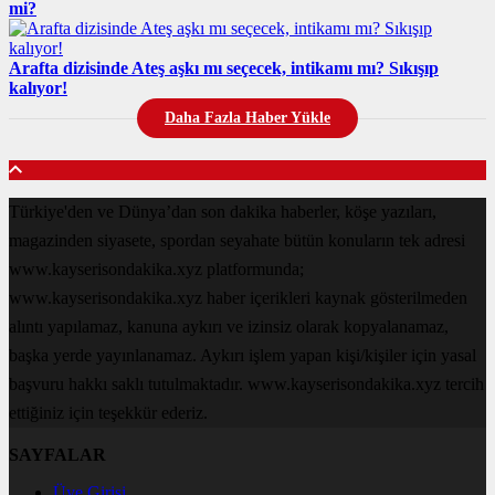
mi?
Arafta dizisinde Ateş aşkı mı seçecek, intikamı mı? Sıkışıp
kalıyor!
Daha Fazla Haber Yükle
Türkiye'den ve Dünya’dan son dakika haberler, köşe yazıları,
magazinden siyasete, spordan seyahate bütün konuların tek adresi
www.kayserisondakika.xyz platformunda;
www.kayserisondakika.xyz haber içerikleri kaynak gösterilmeden
alıntı yapılamaz, kanuna aykırı ve izinsiz olarak kopyalanamaz,
başka yerde yayınlanamaz. Aykırı işlem yapan kişi/kişiler için yasal
başvuru hakkı saklı tutulmaktadır. www.kayserisondakika.xyz tercih
ettiğiniz için teşekkür ederiz.
SAYFALAR
Üye Girişi