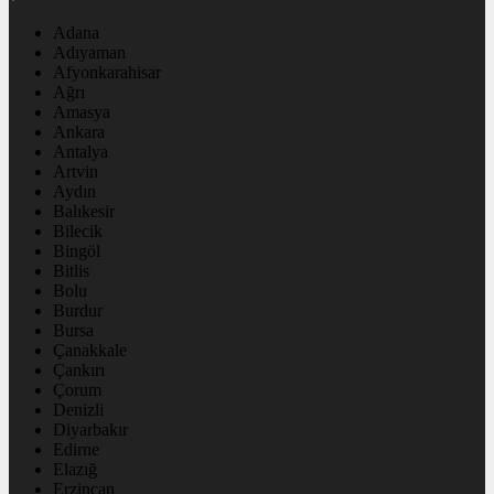
Adana
Adıyaman
Afyonkarahisar
Ağrı
Amasya
Ankara
Antalya
Artvin
Aydın
Balıkesir
Bilecik
Bingöl
Bitlis
Bolu
Burdur
Bursa
Çanakkale
Çankırı
Çorum
Denizli
Diyarbakır
Edirne
Elazığ
Erzincan