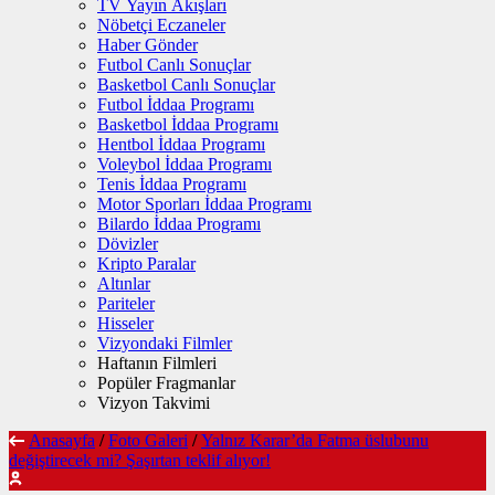
TV Yayın Akışları
Nöbetçi Eczaneler
Haber Gönder
Futbol Canlı Sonuçlar
Basketbol Canlı Sonuçlar
Futbol İddaa Programı
Basketbol İddaa Programı
Hentbol İddaa Programı
Voleybol İddaa Programı
Tenis İddaa Programı
Motor Sporları İddaa Programı
Bilardo İddaa Programı
Dövizler
Kripto Paralar
Altınlar
Pariteler
Hisseler
Vizyondaki Filmler
Haftanın Filmleri
Popüler Fragmanlar
Vizyon Takvimi
Anasayfa
/
Foto Galeri
/
Yalnız Karar’da Fatma üslubunu
değiştirecek mi? Şaşırtan teklif alıyor!