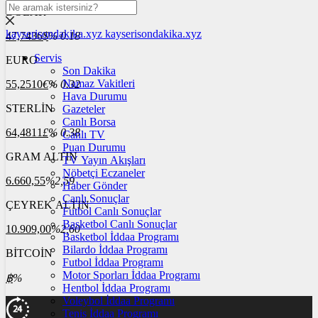
DOLAR
kayserisondakika.xyz
kayserisondakika.xyz
47,7436
$
% 0.18
Servis
EURO
Son Dakika
Namaz Vakitleri
55,2510
€
% 0.32
Hava Durumu
STERLİN
Gazeteler
Canlı Borsa
64,4811
£
% 0.38
Canlı TV
Puan Durumu
GRAM ALTIN
TV Yayın Akışları
Nöbetçi Eczaneler
6.660,55
%2,59
Haber Gönder
Canlı Sonuçlar
ÇEYREK ALTIN
Futbol Canlı Sonuçlar
Basketbol Canlı Sonuçlar
10.909,00
%2,60
Basketbol İddaa Programı
Bilardo İddaa Programı
BİTCOİN
Futbol İddaa Programı
Motor Sporları İddaa Programı
฿
%
Hentbol İddaa Programı
Voleybol İddaa Programı
Tenis İddaa Programı