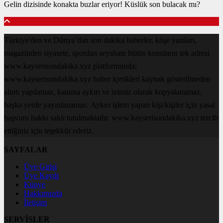
Gelin dizisinde konakta buzlar eriyor! Küslük son bulacak mı?
Türkiye'den ve Dünya’dan son dakika haberler, köşe yazıları,
magazinden siyasete, spordan seyahate bütün konuların tek adresi
www.kayserisondakika.xyz platformunda;
www.kayserisondakika.xyz haber içerikleri kaynak gösterilmeden
alıntı yapılamaz, kanuna aykırı ve izinsiz olarak kopyalanamaz,
başka yerde yayınlanamaz. Aykırı işlem yapan kişi/kişiler için yasal
başvuru hakkı saklı tutulmaktadır. www.kayserisondakika.xyz tercih
ettiğiniz için teşekkür ederiz.
SAYFALAR
Üye Girişi
Üye Kaydı
Künye
Hakkımızda
İletişim
SERVİSLER