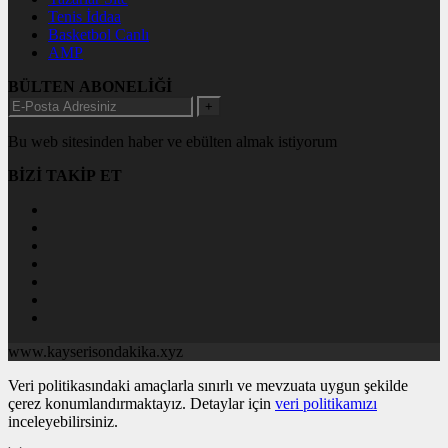
Tenis İddaa
Basketbol Canlı
AMP
BÜLTEN ABONELİĞİ
+
Bu web sitesinden haber ve ebülten almak istiyorum
BİZİ TAKİP ET
www.kayserisondakika.xyz
Veri politikasındaki amaçlarla sınırlı ve mevzuata uygun şekilde
çerez konumlandırmaktayız. Detaylar için
veri politikamızı
inceleyebilirsiniz.