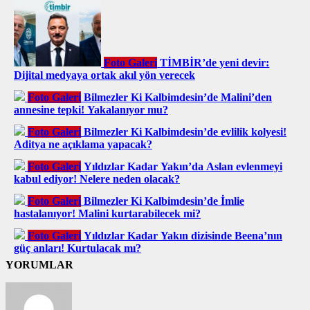
Foto Galeri
TİMBİR’de yeni devir:
Dijital medyaya ortak akıl yön verecek
Foto Galeri
Bilmezler Ki Kalbimdesin’de Malini’den
annesine tepki! Yakalanıyor mu?
Foto Galeri
Bilmezler Ki Kalbimdesin’de evlilik kolyesi!
Aditya ne açıklama yapacak?
Foto Galeri
Yıldızlar Kadar Yakın’da Aslan evlenmeyi
kabul ediyor! Nelere neden olacak?
Foto Galeri
Bilmezler Ki Kalbimdesin’de İmlie
hastalanıyor! Malini kurtarabilecek mi?
Foto Galeri
Yıldızlar Kadar Yakın dizisinde Beena’nın
güç anları! Kurtulacak mı?
YORUMLAR