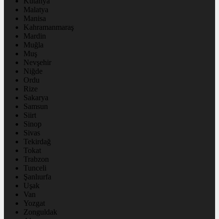
Kütahya
Malatya
Manisa
Kahramanmaraş
Mardin
Muğla
Muş
Nevşehir
Niğde
Ordu
Rize
Sakarya
Samsun
Siirt
Sinop
Sivas
Tekirdağ
Tokat
Trabzon
Tunceli
Şanlıurfa
Uşak
Van
Yozgat
Zonguldak