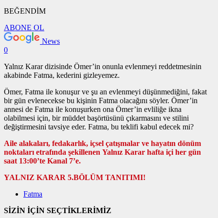
BEĞENDİM
ABONE OL
News
0
Yalnız Karar dizisinde Ömer’in onunla evlenmeyi reddetmesinin
akabinde Fatma, kederini gizleyemez.
Ömer, Fatma ile konuşur ve şu an evlenmeyi düşünmediğini, fakat
bir gün evlenecekse bu kişinin Fatma olacağını söyler. Ömer’in
annesi de Fatma ile konuşurken ona Ömer’in evliliğe ikna
olabilmesi için, bir müddet başörtüsünü çıkarmasını ve stilini
değiştirmesini tavsiye eder. Fatma, bu teklifi kabul edecek mi?
Aile alakaları, fedakarlık, içsel çatışmalar ve hayatın dönüm
noktaları etrafında şekillenen Yalnız Karar hafta içi her gün
saat 13:00’te Kanal 7’e.
YALNIZ KARAR 5.BÖLÜM TANITIMI!
Fatma
SİZİN İÇİN SEÇTİKLERİMİZ