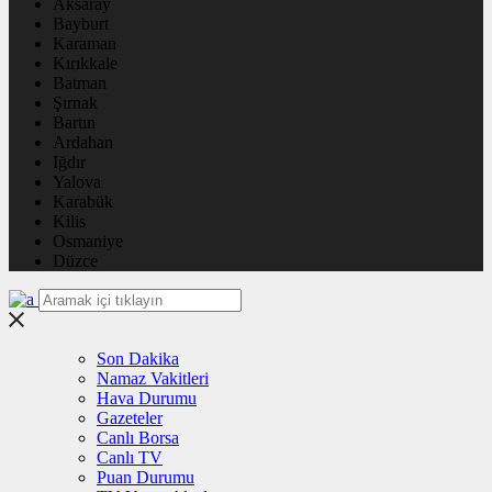
Aksaray
Bayburt
Karaman
Kırıkkale
Batman
Şırnak
Bartın
Ardahan
Iğdır
Yalova
Karabük
Kilis
Osmaniye
Düzce
Son Dakika
Namaz Vakitleri
Hava Durumu
Gazeteler
Canlı Borsa
Canlı TV
Puan Durumu