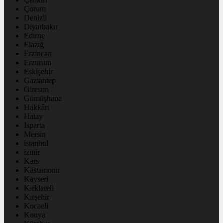
Çorum
Denizli
Diyarbakır
Edirne
Elazığ
Erzincan
Erzurum
Eskişehir
Gaziantep
Giresun
Gümüşhane
Hakkâri
Hatay
Isparta
Mersin
istanbul
izmir
Kars
Kastamonu
Kayseri
Kırklareli
Kırşehir
Kocaeli
Konya