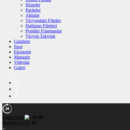
Hisseler
Pariteler
Altınlar
Vizyondaki Filmler
Haftanın Filmleri
Popüler Fragmanlar
Vizyon Takvimi
Gündem
Spor
Ekonomi
Magazin
Videolar
Galeri
İmsak
Vakti
02:00
İstanbul
AÇIK
30°