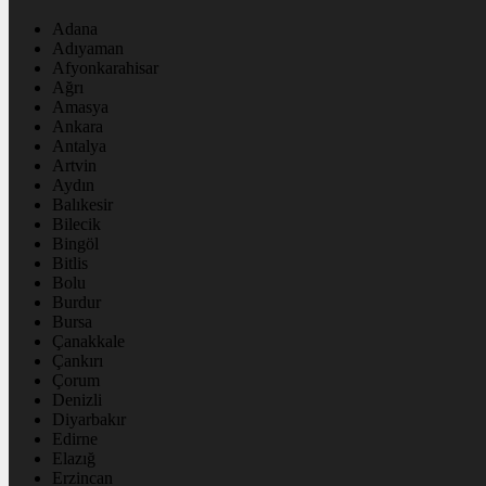
Adana
Adıyaman
Afyonkarahisar
Ağrı
Amasya
Ankara
Antalya
Artvin
Aydın
Balıkesir
Bilecik
Bingöl
Bitlis
Bolu
Burdur
Bursa
Çanakkale
Çankırı
Çorum
Denizli
Diyarbakır
Edirne
Elazığ
Erzincan