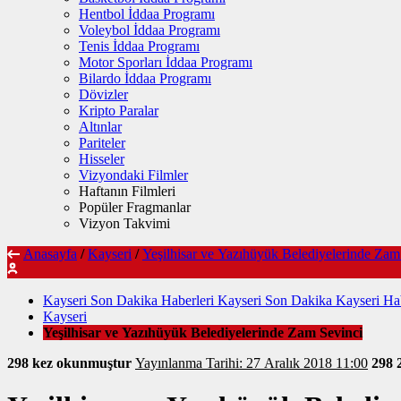
Hentbol İddaa Programı
Voleybol İddaa Programı
Tenis İddaa Programı
Motor Sporları İddaa Programı
Bilardo İddaa Programı
Dövizler
Kripto Paralar
Altınlar
Pariteler
Hisseler
Vizyondaki Filmler
Haftanın Filmleri
Popüler Fragmanlar
Vizyon Takvimi
Anasayfa
/
Kayseri
/
Yeşilhisar ve Yazıhüyük Belediyelerinde Zam
Kayseri Son Dakika Haberleri Kayseri Son Dakika Kayseri Hab
Kayseri
Yeşilhisar ve Yazıhüyük Belediyelerinde Zam Sevinci
298 kez okunmuştur
Yayınlanma Tarihi: 27 Aralık 2018 11:00
298