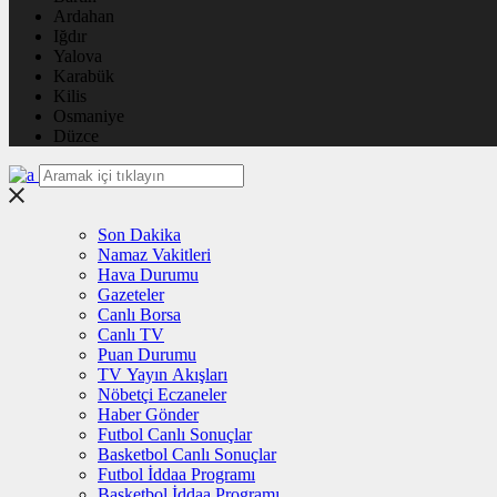
Ardahan
Iğdır
Yalova
Karabük
Kilis
Osmaniye
Düzce
Son Dakika
Namaz Vakitleri
Hava Durumu
Gazeteler
Canlı Borsa
Canlı TV
Puan Durumu
TV Yayın Akışları
Nöbetçi Eczaneler
Haber Gönder
Futbol Canlı Sonuçlar
Basketbol Canlı Sonuçlar
Futbol İddaa Programı
Basketbol İddaa Programı