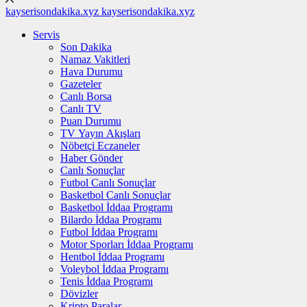
kayserisondakika.xyz
kayserisondakika.xyz
Servis
Son Dakika
Namaz Vakitleri
Hava Durumu
Gazeteler
Canlı Borsa
Canlı TV
Puan Durumu
TV Yayın Akışları
Nöbetçi Eczaneler
Haber Gönder
Canlı Sonuçlar
Futbol Canlı Sonuçlar
Basketbol Canlı Sonuçlar
Basketbol İddaa Programı
Bilardo İddaa Programı
Futbol İddaa Programı
Motor Sporları İddaa Programı
Hentbol İddaa Programı
Voleybol İddaa Programı
Tenis İddaa Programı
Dövizler
Kripto Paralar