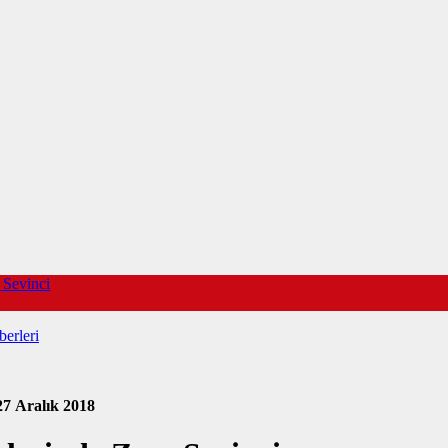
 Sevinci
erleri
27 Aralık 2018