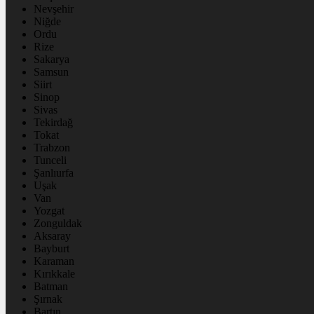
Nevşehir
Niğde
Ordu
Rize
Sakarya
Samsun
Siirt
Sinop
Sivas
Tekirdağ
Tokat
Trabzon
Tunceli
Şanlıurfa
Uşak
Van
Yozgat
Zonguldak
Aksaray
Bayburt
Karaman
Kırıkkale
Batman
Şırnak
Bartın