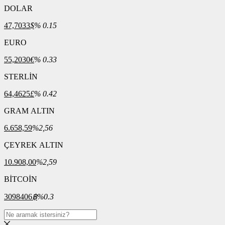
DOLAR
47,7033
$
% 0.15
EURO
55,2030
€
% 0.33
STERLİN
64,4625
£
% 0.42
GRAM ALTIN
6.658,59
%2,56
ÇEYREK ALTIN
10.908,00
%2,59
BİTCOİN
3098406
฿
%0.3