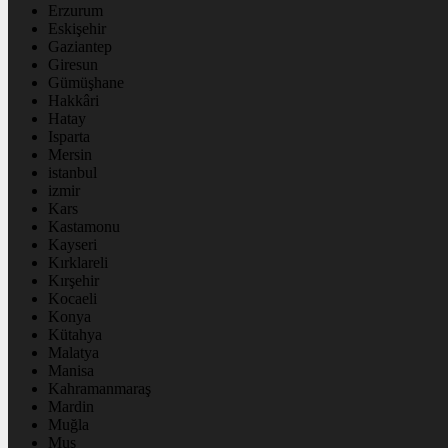
Erzurum
Eskişehir
Gaziantep
Giresun
Gümüşhane
Hakkâri
Hatay
Isparta
Mersin
istanbul
izmir
Kars
Kastamonu
Kayseri
Kırklareli
Kırşehir
Kocaeli
Konya
Kütahya
Malatya
Manisa
Kahramanmaraş
Mardin
Muğla
Muş