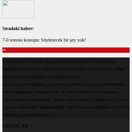
Sıradaki haber:
7-0 sonrası konuştu: Söylenecek bir şey yok!
Türkiye'den ve Dünya’dan son dakika haberler, köşe yazıları,
magazinden siyasete, spordan seyahate bütün konuların tek adresi
www.kayserisondakika.xyz platformunda;
www.kayserisondakika.xyz haber içerikleri kaynak gösterilmeden
alıntı yapılamaz, kanuna aykırı ve izinsiz olarak kopyalanamaz,
başka yerde yayınlanamaz. Aykırı işlem yapan kişi/kişiler için yasal
başvuru hakkı saklı tutulmaktadır. www.kayserisondakika.xyz tercih
ettiğiniz için teşekkür ederiz.
SAYFALAR