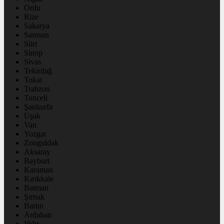
Ordu
Rize
Sakarya
Samsun
Siirt
Sinop
Sivas
Tekirdağ
Tokat
Trabzon
Tunceli
Şanlıurfa
Uşak
Van
Yozgat
Zonguldak
Aksaray
Bayburt
Karaman
Kırıkkale
Batman
Şırnak
Bartın
Ardahan
Iğdır