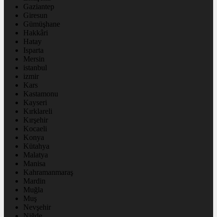
Gaziantep
Giresun
Gümüşhane
Hakkâri
Hatay
Isparta
Mersin
istanbul
izmir
Kars
Kastamonu
Kayseri
Kırklareli
Kırşehir
Kocaeli
Konya
Kütahya
Malatya
Manisa
Kahramanmaraş
Mardin
Muğla
Muş
Nevşehir
Niğde