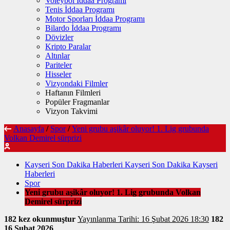
Voleybol İddaa Programı
Tenis İddaa Programı
Motor Sporları İddaa Programı
Bilardo İddaa Programı
Dövizler
Kripto Paralar
Altınlar
Pariteler
Hisseler
Vizyondaki Filmler
Haftanın Filmleri
Popüler Fragmanlar
Vizyon Takvimi
Anasayfa
/
Spor
/
Yeni grubu aşikâr oluyor! 1. Lig grubunda
Volkan Demirel sürprizi
Kayseri Son Dakika Haberleri Kayseri Son Dakika Kayseri
Haberleri
Spor
Yeni grubu aşikâr oluyor! 1. Lig grubunda Volkan
Demirel sürprizi
182 kez okunmuştur
Yayınlanma Tarihi: 16 Şubat 2026 18:30
182
16 Şubat 2026