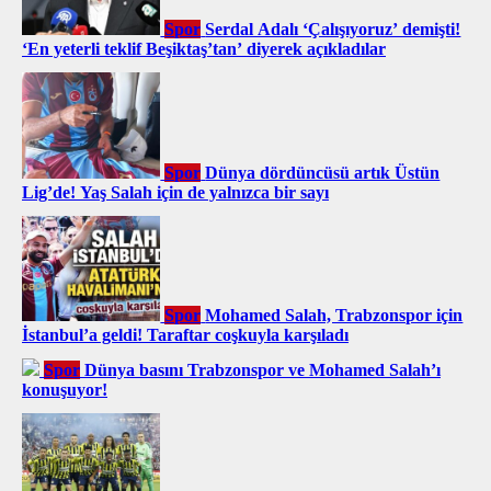
Spor
Serdal Adalı ‘Çalışıyoruz’ demişti!
‘En yeterli teklif Beşiktaş’tan’ diyerek açıkladılar
Spor
Dünya dördüncüsü artık Üstün
Lig’de! Yaş Salah için de yalnızca bir sayı
Spor
Mohamed Salah, Trabzonspor için
İstanbul’a geldi! Taraftar coşkuyla karşıladı
Spor
Dünya basını Trabzonspor ve Mohamed Salah’ı
konuşuyor!