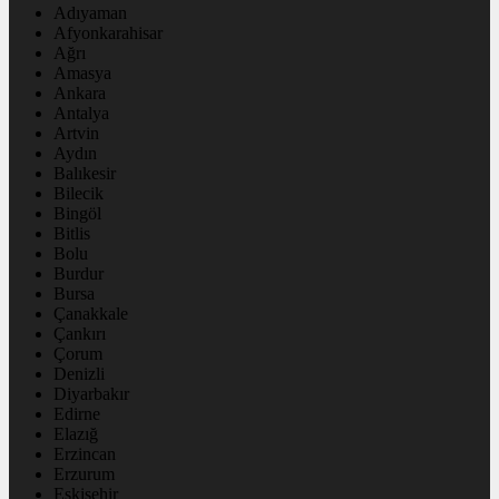
Adıyaman
Afyonkarahisar
Ağrı
Amasya
Ankara
Antalya
Artvin
Aydın
Balıkesir
Bilecik
Bingöl
Bitlis
Bolu
Burdur
Bursa
Çanakkale
Çankırı
Çorum
Denizli
Diyarbakır
Edirne
Elazığ
Erzincan
Erzurum
Eskişehir