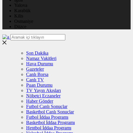
Yalova
Karabük
Kilis
Osmaniye
Düzce
Son Dakika
Namaz Vakitleri
Hava Durumu
Gazeteler
Canlı Borsa
Canlı TV
Puan Durumu
TV Yayın Akışları
Nöbetçi Eczaneler
Haber Gönder
Futbol Canlı Sonuçlar
Basketbol Canlı Sonuçlar
Futbol İddaa Programı
Basketbol İddaa Programı
Hentbol İddaa Programı