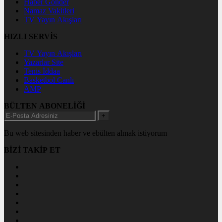
Haber Gönder
Namaz Vakitleri
TV Yayın Akışları
HIZLI SERVİS
TV Yayın Akışları
Yazarlar Site
Tenis İddaa
Basketbol Canlı
AMP
BÜLTEN ABONELİĞİ
+
Bu web sitesinden haber ve ebülten almak istiyorum
BİZİ TAKİP ET