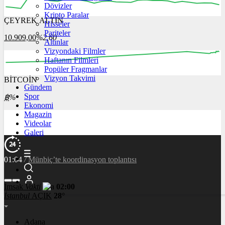
Dövizler
Kripto Paralar
ÇEYREK ALTIN
Hisseler
12:00
13:00
14:00
15:00
16:00
Pariteler
10.909,00
%2,60
Altınlar
Vizyondaki Filmler
Haftanın Filmleri
Popüler Fragmanlar
Vizyon Takvimi
BİTCOİN
00:00
00:00
00:00
00:00
00:00
Gündem
Spor
฿
%
Ekonomi
Magazin
Videolar
Galeri
01:04
/
Dünya genç milyarderi konuşuyor
İmsak
Vakti
02:00
İstanbul
AÇIK
28°
Adana