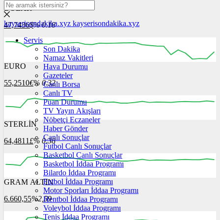
DOLAR
kayserisondakika.xyz
kayserisondakika.xyz
47,7436
$
% 0.18
Servis
Son Dakika
Namaz Vakitleri
EURO
Hava Durumu
12:00
13:00
14:00
15:00
16:00
Gazeteler
55,2510
€
% 0.32
Canlı Borsa
Canlı TV
Puan Durumu
TV Yayın Akışları
Nöbetçi Eczaneler
STERLİN
12:00
13:00
Haber Gönder
14:00
15:00
16:00
Canlı Sonuçlar
64,4811
£
% 0.38
Futbol Canlı Sonuçlar
Basketbol Canlı Sonuçlar
Basketbol İddaa Programı
Bilardo İddaa Programı
Futbol İddaa Programı
GRAM ALTIN
12:00
13:00
14:00
15:00
16:00
Motor Sporları İddaa Programı
6.660,55
%2,59
Hentbol İddaa Programı
Voleybol İddaa Programı
Tenis İddaa Programı