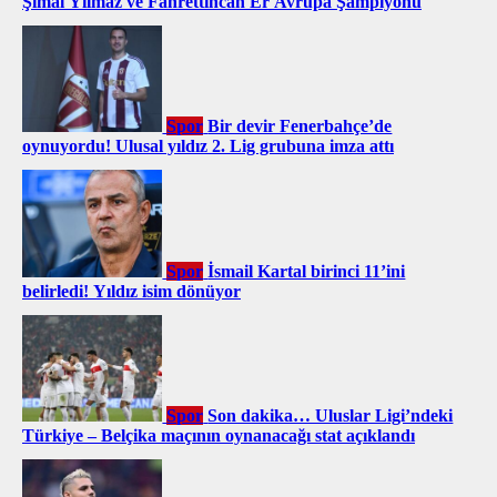
Şimal Yılmaz ve Fahrettincan Er Avrupa Şampiyonu
Spor
Bir devir Fenerbahçe’de
oynuyordu! Ulusal yıldız 2. Lig grubuna imza attı
Spor
İsmail Kartal birinci 11’ini
belirledi! Yıldız isim dönüyor
Spor
Son dakika… Uluslar Ligi’ndeki
Türkiye – Belçika maçının oynanacağı stat açıklandı