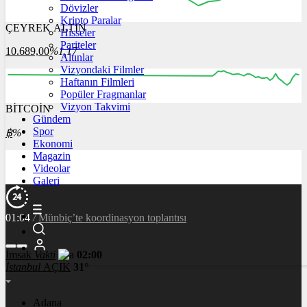
Dövizler
Kripto Paralar
ÇEYREK ALTIN
Hisseler
10:00
11:00
12:00
13:00
14:00
Pariteler
10.689,00
%1,17
Altınlar
Vizyondaki Filmler
Haftanın Filmleri
Popüler Fragmanlar
Vizyon Takvimi
BİTCOİN
00:00
04:00
08:00
12:00
Gündem
Spor
฿
%
Ekonomi
Magazin
Videolar
Galeri
01:04
/
Münbiç’te koordinasyon toplantısı
İmsak
Vakti
02:00
İstanbul
AÇIK
31°
Adana