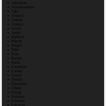
Adıyaman
Afyonkarahisar
Ağrı
Amasya
Ankara
Antalya
Artvin
Aydın
Balıkesir
Bilecik
Bingöl
Bitlis
Bolu
Burdur
Bursa
Çanakkale
Çankırı
Çorum
Denizli
Diyarbakır
Edirne
Elazığ
Erzincan
Erzurum
Eskişehir