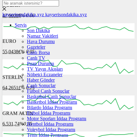
DOLAR
kayserisondakika.xyz
kayserisondakika.xyz
47,6000
$
% 0.06
Servis
Son Dakika
Namaz Vakitleri
EURO
Hava Durumu
10:00
11:00
12:00
13:00
14:00
Gazeteler
55,0438
€
% 0.05
Canlı Borsa
Canlı TV
Puan Durumu
TV Yayın Akışları
Nöbetçi Eczaneler
STERLİN
10:00
Haber Gönder
11:00
12:00
13:00
14:00
Canlı Sonuçlar
64,2651
£
% 0.25
Futbol Canlı Sonuçlar
Basketbol Canlı Sonuçlar
Basketbol İddaa Programı
Bilardo İddaa Programı
Futbol İddaa Programı
GRAM ALTIN
10:00
11:00
12:00
13:00
14:00
Motor Sporları İddaa Programı
6.531,74
%0,55
Hentbol İddaa Programı
Voleybol İddaa Programı
Tenis İddaa Programı