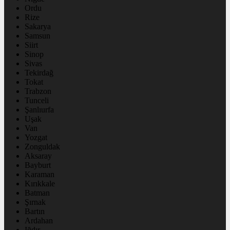
Ordu
Rize
Sakarya
Samsun
Siirt
Sinop
Sivas
Tekirdağ
Tokat
Trabzon
Tunceli
Şanlıurfa
Uşak
Van
Yozgat
Zonguldak
Aksaray
Bayburt
Karaman
Kırıkkale
Batman
Şırnak
Bartın
Ardahan
Iğdır