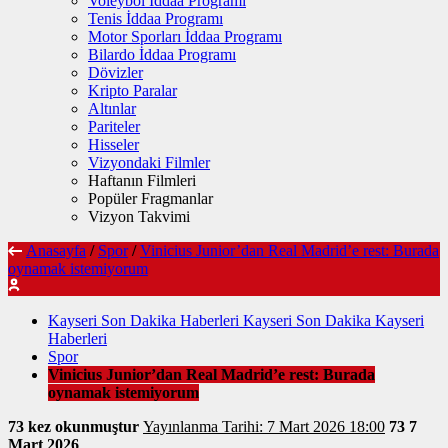
Voleybol İddaa Programı
Tenis İddaa Programı
Motor Sporları İddaa Programı
Bilardo İddaa Programı
Dövizler
Kripto Paralar
Altınlar
Pariteler
Hisseler
Vizyondaki Filmler
Haftanın Filmleri
Popüler Fragmanlar
Vizyon Takvimi
Anasayfa
/
Spor
/
Vinicius Junior’dan Real Madrid’e rest: Burada
oynamak istemiyorum
Kayseri Son Dakika Haberleri Kayseri Son Dakika Kayseri
Haberleri
Spor
Vinicius Junior’dan Real Madrid’e rest: Burada
oynamak istemiyorum
73 kez okunmuştur
Yayınlanma Tarihi: 7 Mart 2026 18:00
73
7
Mart 2026