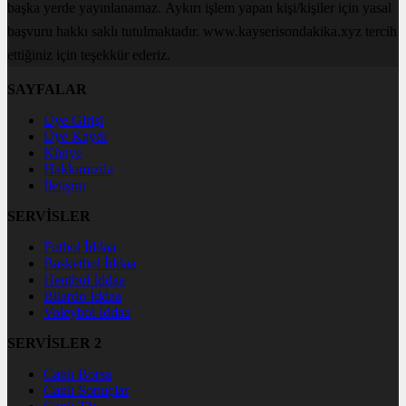
başka yerde yayınlanamaz. Aykırı işlem yapan kişi/kişiler için yasal
başvuru hakkı saklı tutulmaktadır. www.kayserisondakika.xyz tercih
ettiğiniz için teşekkür ederiz.
SAYFALAR
Üye Girişi
Üye Kaydı
Künye
Hakkımızda
İletişim
SERVİSLER
Futbol İddaa
Basketbol İddaa
Hentbol İddaa
Bilardo İddaa
Voleybol İddaa
SERVİSLER 2
Canlı Borsa
Canlı Sonuçlar