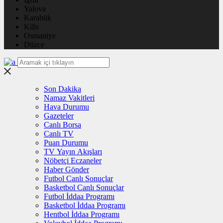
Yalova
Karabük
Kilis
Osmaniye
Düzce
Son Dakika
Namaz Vakitleri
Hava Durumu
Gazeteler
Canlı Borsa
Canlı TV
Puan Durumu
TV Yayın Akışları
Nöbetçi Eczaneler
Haber Gönder
Futbol Canlı Sonuçlar
Basketbol Canlı Sonuçlar
Futbol İddaa Programı
Basketbol İddaa Programı
Hentbol İddaa Programı