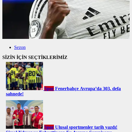
Sezon
SİZİN İÇİN SEÇTİKLERİMİZ
Spor
Fenerbahçe Avrupa’da 303. defa
sahnede!
Spor
Ulusal sportmenler tarih yazdı!