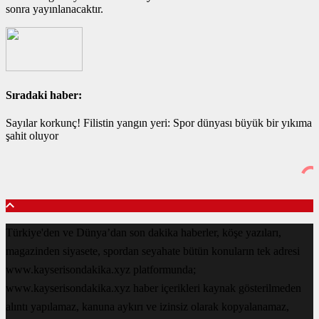
sonra yayınlanacaktır.
Sıradaki haber:
Sayılar korkunç! Filistin yangın yeri: Spor dünyası büyük bir yıkıma
şahit oluyor
Türkiye'den ve Dünya’dan son dakika haberler, köşe yazıları,
magazinden siyasete, spordan seyahate bütün konuların tek adresi
www.kayserisondakika.xyz platformunda;
www.kayserisondakika.xyz haber içerikleri kaynak gösterilmeden
alıntı yapılamaz, kanuna aykırı ve izinsiz olarak kopyalanamaz,