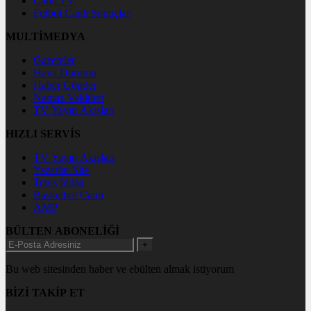
Canlı TV
Futbol Canlı Sonuçlar
MULTİMEDYA
Gazeteler
Hava Durumu
Haber Gönder
Namaz Vakitleri
TV Yayın Akışları
HIZLI SERVİS
TV Yayın Akışları
Yazarlar Site
Tenis İddaa
Basketbol Canlı
AMP
BÜLTEN ABONELİĞİ
+
Bu web sitesinden haber ve ebülten almak istiyorum
BİZİ TAKİP ET