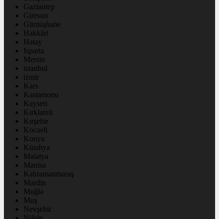
Gaziantep
Giresun
Gümüşhane
Hakkâri
Hatay
Isparta
Mersin
istanbul
izmir
Kars
Kastamonu
Kayseri
Kırklareli
Kırşehir
Kocaeli
Konya
Kütahya
Malatya
Manisa
Kahramanmaraş
Mardin
Muğla
Muş
Nevşehir
Niğde