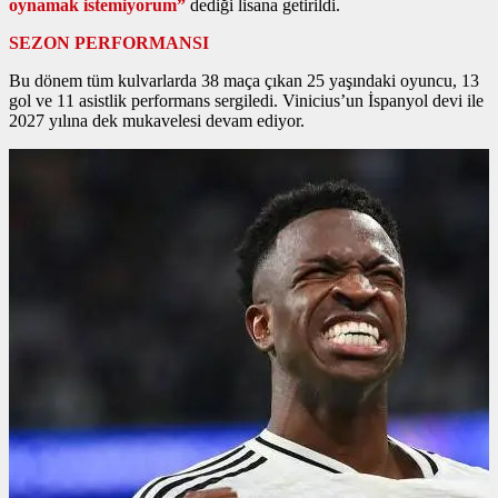
oynamak istemiyorum”
dediği lisana getirildi.
SEZON PERFORMANSI
Bu dönem tüm kulvarlarda 38 maça çıkan 25 yaşındaki oyuncu, 13
gol ve 11 asistlik performans sergiledi. Vinicius’un İspanyol devi ile
2027 yılına dek mukavelesi devam ediyor.