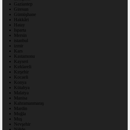
Gaziantep
Giresun
Gümüşhane
Hakkâri
Hatay
Isparta
Mersin
istanbul
izmir
Kars
Kastamonu
Kayseri
Kırklareli
Kırşehir
Kocaeli
Konya
Kütahya
Malatya
Manisa
Kahramanmaraş
Mardin
Muğla
Muş
Nevşehir
Niğde