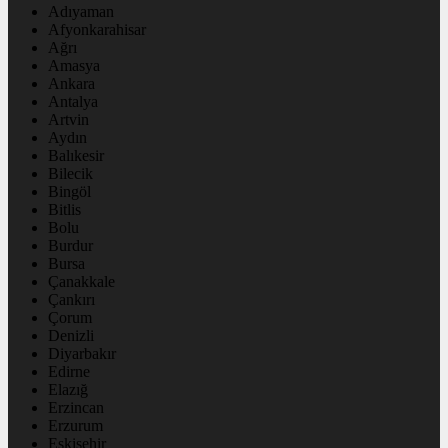
Adıyaman
Afyonkarahisar
Ağrı
Amasya
Ankara
Antalya
Artvin
Aydın
Balıkesir
Bilecik
Bingöl
Bitlis
Bolu
Burdur
Bursa
Çanakkale
Çankırı
Çorum
Denizli
Diyarbakır
Edirne
Elazığ
Erzincan
Erzurum
Eskişehir