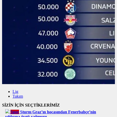
Lig
Takım
SİZİN İÇİN SEÇTİKLERİMİZ
Spor
Sturm Graz’ın hocasından Fenerbahçe’nin
yıldızına övgü yağmuru