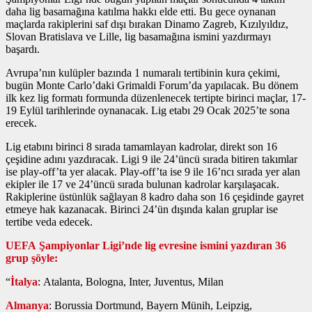
daha lig basamağına katılma hakkı elde etti. Bu gece oynanan
maçlarda rakiplerini saf dışı bırakan Dinamo Zagreb, Kızılyıldız,
Slovan Bratislava ve Lille, lig basamağına ismini yazdırmayı
başardı.
Avrupa’nın kulüpler bazında 1 numaralı tertibinin kura çekimi,
bugün Monte Carlo’daki Grimaldi Forum’da yapılacak. Bu dönem
ilk kez lig formatı formunda düzenlenecek tertipte birinci maçlar, 17-
19 Eylül tarihlerinde oynanacak. Lig etabı 29 Ocak 2025’te sona
erecek.
Lig etabını birinci 8 sırada tamamlayan kadrolar, direkt son 16
çeşidine adını yazdıracak. Ligi 9 ile 24’üncü sırada bitiren takımlar
ise play-off’ta yer alacak. Play-off’ta ise 9 ile 16’ncı sırada yer alan
ekipler ile 17 ve 24’üncü sırada bulunan kadrolar karşılaşacak.
Rakiplerine üstünlük sağlayan 8 kadro daha son 16 çeşidinde gayret
etmeye hak kazanacak. Birinci 24’ün dışında kalan gruplar ise
tertibe veda edecek.
UEFA Şampiyonlar Ligi’nde lig evresine ismini yazdıran 36
grup şöyle:
“
İtalya
: Atalanta, Bologna, Inter, Juventus, Milan
Almanya
: Borussia Dortmund, Bayern Münih, Leipzig,