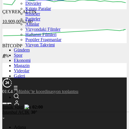
Dövizler
Kripto Paralar
ÇEYREK ALTIN
Hisseler
12:00
13:00
14:00
15:00
16:00
Pariteler
10.909,00
%2,60
Altınlar
Vizyondaki Filmler
Haftanın Filmleri
Popüler Fragmanlar
Vizyon Takvimi
BİTCOİN
00:00
00:00
00:00
00:00
00:00
Gündem
Spor
฿
%
Ekonomi
Magazin
Videolar
Galeri
01:04
/
Dünya genç milyarderi konuşuyor
İmsak
Vakti
02:00
İstanbul
AÇIK
30°
Adana