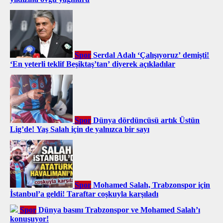
Spor
Serdal Adalı ‘Çalışıyoruz’ demişti!
‘En yeterli teklif Beşiktaş’tan’ diyerek açıkladılar
Spor
Dünya dördüncüsü artık Üstün
Lig’de! Yaş Salah için de yalnızca bir sayı
Spor
Mohamed Salah, Trabzonspor için
İstanbul’a geldi! Taraftar coşkuyla karşıladı
Spor
Dünya basını Trabzonspor ve Mohamed Salah’ı
konuşuyor!