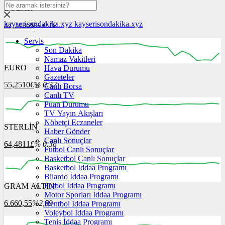
DOLAR
kayserisondakika.xyz
kayserisondakika.xyz
47,7436
$
% 0.18
Servis
Son Dakika
Namaz Vakitleri
EURO
Hava Durumu
12:00
13:00
14:00
15:00
16:00
Gazeteler
55,2510
€
% 0.32
Canlı Borsa
Canlı TV
Puan Durumu
TV Yayın Akışları
Nöbetçi Eczaneler
STERLİN
12:00
13:00
Haber Gönder
14:00
15:00
16:00
Canlı Sonuçlar
64,4811
£
% 0.38
Futbol Canlı Sonuçlar
Basketbol Canlı Sonuçlar
Basketbol İddaa Programı
Bilardo İddaa Programı
Futbol İddaa Programı
GRAM ALTIN
12:00
13:00
14:00
15:00
16:00
Motor Sporları İddaa Programı
6.660,55
%2,59
Hentbol İddaa Programı
Voleybol İddaa Programı
Tenis İddaa Programı