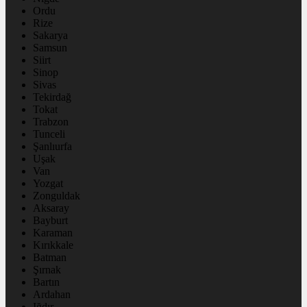
Ordu
Rize
Sakarya
Samsun
Siirt
Sinop
Sivas
Tekirdağ
Tokat
Trabzon
Tunceli
Şanlıurfa
Uşak
Van
Yozgat
Zonguldak
Aksaray
Bayburt
Karaman
Kırıkkale
Batman
Şırnak
Bartın
Ardahan
Iğdır