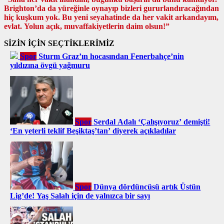
Brighton’da da yüreğinle oynayıp bizleri gururlandıracağından
hiç kuşkum yok. Bu yeni seyahatinde da her vakit arkandayım,
evlat. Yolun açık, muvaffakiyetlerin daim olsun!”
SİZİN İÇİN SEÇTİKLERİMİZ
Spor
Sturm Graz’ın hocasından Fenerbahçe’nin
yıldızına övgü yağmuru
Spor
Serdal Adalı ‘Çalışıyoruz’ demişti!
‘En yeterli teklif Beşiktaş’tan’ diyerek açıkladılar
Spor
Dünya dördüncüsü artık Üstün
Lig’de! Yaş Salah için de yalnızca bir sayı