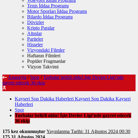
Voleybol İddaa Programı
Tenis İddaa Programı
Motor Sporları İddaa Programı
Bilardo İddaa Programı
Dövizler
Kripto Paralar
Altınlar
Pariteler
Hisseler
Vizyondaki Filmler
Haftanın Filmleri
Popüler Fragmanlar
Vizyon Takvimi
Anasayfa
/
Spor
/
Torbalar belirli oldu! İşte Devler Ligi’nde
gayret edecek 36 ekip
Kayseri Son Dakika Haberleri Kayseri Son Dakika Kayseri
Haberleri
Spor
Torbalar belirli oldu! İşte Devler Ligi’nde gayret edecek
36 ekip
175 kez okunmuştur
Yayınlanma Tarihi: 31 Ağustos 2024 00:30
175
31 Ağustos 2024