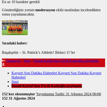
En az 10 karakter gerekli
Gönderdiğiniz yorum
moderasyon
ekibi tarafından incelendikten
sonra yayınlanacaktır.
Sıradaki haber:
Başakşehir – St. Patrick’s Athletic! Birinci 11’ler
Anasayfa
/
Spor
/
İsmail Kartal’dan Ferdi Kadıoğlu paylaşımı
Kayseri Son Dakika Haberleri Kayseri Son Dakika Kayseri
Haberleri
Spor
İsmail Kartal’dan Ferdi Kadıoğlu paylaşımı
152 kez okunmuştur
Yayınlanma Tarihi: 31 Ağustos 2024 00:00
152
31 Ağustos 2024