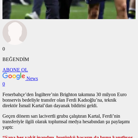
0
BEĞENDİM
ABONE OL
News
0
Fenerbahçe’den İngiltere’nin Brighton takımına 30 milyon Euro
bonservis bedeliyle transfer olan Ferdi Kadıoğlu’na, teknik
direktör İsmail Kartal’dan dayanak bildirisi geldi.
Geçen dönem sarı lacivertli grubu çalıştıran Kartal, Ferdi’nin
transferiyle ilgili olarak toplumsal medya hesabından şu paylaşımı
yaptı:
“Sana her vakit inandım, bugünkü başarın da bunu kanıtlıyor.