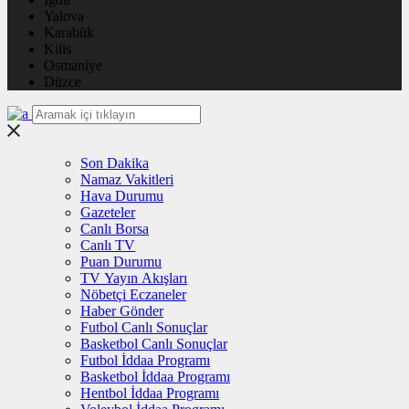
Yalova
Karabük
Kilis
Osmaniye
Düzce
Son Dakika
Namaz Vakitleri
Hava Durumu
Gazeteler
Canlı Borsa
Canlı TV
Puan Durumu
TV Yayın Akışları
Nöbetçi Eczaneler
Haber Gönder
Futbol Canlı Sonuçlar
Basketbol Canlı Sonuçlar
Futbol İddaa Programı
Basketbol İddaa Programı
Hentbol İddaa Programı