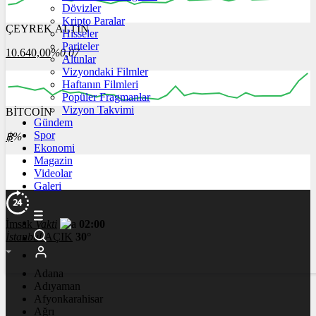
Dövizler
Kripto Paralar
ÇEYREK ALTIN
Hisseler
00:00
00:00
00:00
00:00
00:00
Pariteler
10.640,00
%0,07
Altınlar
Vizyondaki Filmler
Haftanın Filmleri
Popüler Fragmanlar
Vizyon Takvimi
BİTCOİN
00:00
00:00
00:00
00:00
00:00
Gündem
Spor
฿
%
Ekonomi
Magazin
Videolar
Galeri
İmsak
Vakti
02:00
İstanbul
AÇIK
30°
Adana
Adıyaman
Afyonkarahisar
Ağrı