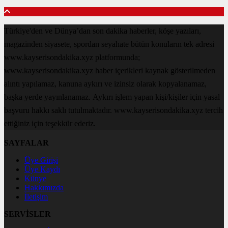
Türkiye'den ve Dünya’dan son dakika haberler, köşe yazıları,
magazinden siyasete, spordan seyahate bütün konuların tek adresi
www.kayserisondakika.xyz platformunda;
www.kayserisondakika.xyz haber içerikleri kaynak gösterilmeden
alıntı yapılamaz, kanuna aykırı ve izinsiz olarak kopyalanamaz,
başka yerde yayınlanamaz. Aykırı işlem yapan kişi/kişiler için yasal
başvuru hakkı saklı tutulmaktadır. www.kayserisondakika.xyz tercih
ettiğiniz için teşekkür ederiz.
SAYFALAR
Üye Girişi
Üye Kaydı
Künye
Hakkımızda
İletişim
SERVİSLER