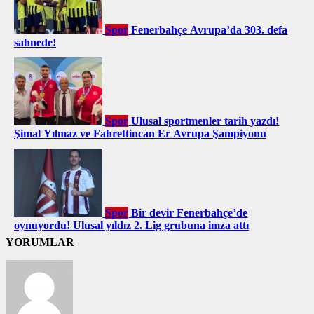
Spor
Fenerbahçe Avrupa’da 303. defa
sahnede!
Spor
Ulusal sportmenler tarih yazdı!
Şimal Yılmaz ve Fahrettincan Er Avrupa Şampiyonu
Spor
Bir devir Fenerbahçe’de
oynuyordu! Ulusal yıldız 2. Lig grubuna imza attı
YORUMLAR