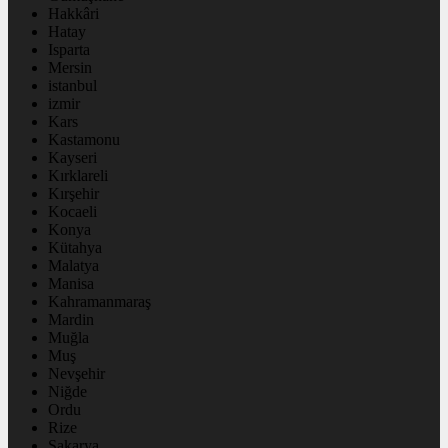
Hakkâri
Hatay
Isparta
Mersin
istanbul
izmir
Kars
Kastamonu
Kayseri
Kırklareli
Kırşehir
Kocaeli
Konya
Kütahya
Malatya
Manisa
Kahramanmaraş
Mardin
Muğla
Muş
Nevşehir
Niğde
Ordu
Rize
Sakarya