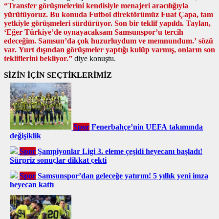
“Transfer görüşmelerini kendisiyle menajeri aracılığıyla
yürütüyoruz. Bu konuda Futbol direktörümüz Fuat Çapa, tam
yetkiyle görüşmeleri sürdürüyor. Son bir teklif yapıldı. Taylan,
‘Eğer Türkiye’de oynayacaksam Samsunspor’u tercih
edeceğim. Samsun’da çok huzurluydum ve memnundum.’ sözü
var. Yurt dışından görüşmeler yaptığı kulüp varmış, onların son
tekliflerini bekliyor.”
diye konuştu.
SİZİN İÇİN SEÇTİKLERİMİZ
Spor
Fenerbahçe’nin UEFA takımında
değişiklik
Spor
Şampiyonlar Ligi 3. eleme çeşidi heyecanı başladı!
Sürpriz sonuçlar dikkat çekti
Spor
Samsunspor’dan geleceğe yatırım! 5 yıllık yeni imza
heyecan kattı