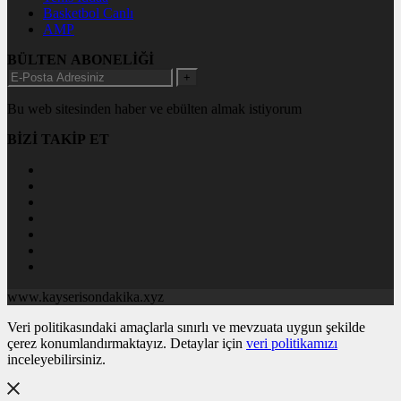
Basketbol Canlı
AMP
BÜLTEN ABONELİĞİ
+
Bu web sitesinden haber ve ebülten almak istiyorum
BİZİ TAKİP ET
www.kayserisondakika.xyz
Veri politikasındaki amaçlarla sınırlı ve mevzuata uygun şekilde
çerez konumlandırmaktayız. Detaylar için
veri politikamızı
inceleyebilirsiniz.