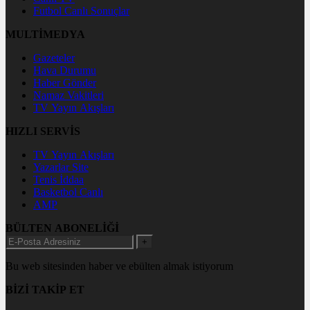
Futbol Canlı Sonuçlar
MULTİMEDYA
Gazeteler
Hava Durumu
Haber Gönder
Namaz Vakitleri
TV Yayın Akışları
HIZLI SERVİS
TV Yayın Akışları
Yazarlar Site
Tenis İddaa
Basketbol Canlı
AMP
BÜLTEN ABONELİĞİ
+
Bu web sitesinden haber ve ebülten almak istiyorum
BİZİ TAKİP ET