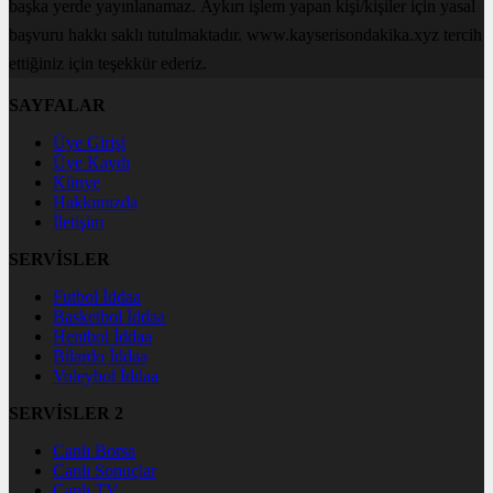
başka yerde yayınlanamaz. Aykırı işlem yapan kişi/kişiler için yasal
başvuru hakkı saklı tutulmaktadır. www.kayserisondakika.xyz tercih
ettiğiniz için teşekkür ederiz.
SAYFALAR
Üye Girişi
Üye Kaydı
Künye
Hakkımızda
İletişim
SERVİSLER
Futbol İddaa
Basketbol İddaa
Hentbol İddaa
Bilardo İddaa
Voleybol İddaa
SERVİSLER 2
Canlı Borsa
Canlı Sonuçlar
Canlı TV