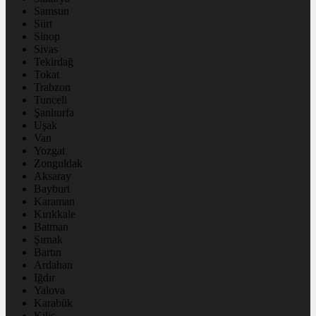
Samsun
Siirt
Sinop
Sivas
Tekirdağ
Tokat
Trabzon
Tunceli
Şanlıurfa
Uşak
Van
Yozgat
Zonguldak
Aksaray
Bayburt
Karaman
Kırıkkale
Batman
Şırnak
Bartın
Ardahan
Iğdır
Yalova
Karabük
Kilis