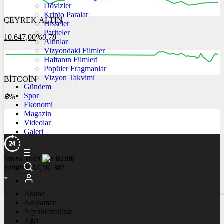
Dövizler
Kripto Paralar
ÇEYREK ALTIN
Hisseler
12:00
13:00
14:00
15:00
16:00
Pariteler
10.647,00
%0,78
Altınlar
Vizyondaki Filmler
Haftanın Filmleri
Popüler Fragmanlar
Vizyon Takvimi
BİTCOİN
00:00
04:00
08:00
12:00
Gündem
Spor
฿
%
Ekonomi
Magazin
Videolar
Galeri
İmsak
Vakti
02:00
İstanbul
AÇIK
30°
Adana
Adıyaman
Afyonkarahisar
Ağrı