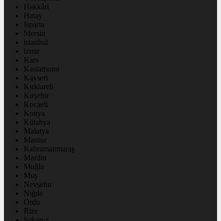
Hakkâri
Hatay
Isparta
Mersin
istanbul
izmir
Kars
Kastamonu
Kayseri
Kırklareli
Kırşehir
Kocaeli
Konya
Kütahya
Malatya
Manisa
Kahramanmaraş
Mardin
Muğla
Muş
Nevşehir
Niğde
Ordu
Rize
Sakarya