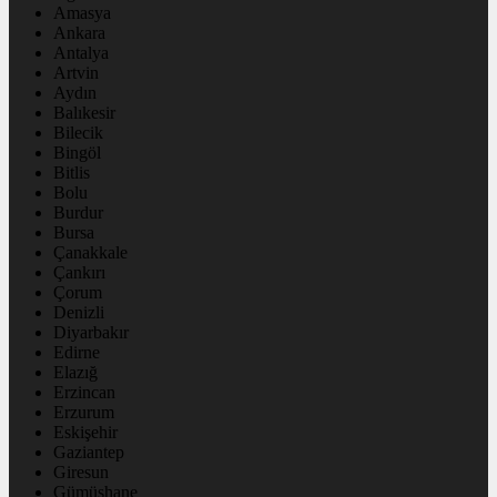
Amasya
Ankara
Antalya
Artvin
Aydın
Balıkesir
Bilecik
Bingöl
Bitlis
Bolu
Burdur
Bursa
Çanakkale
Çankırı
Çorum
Denizli
Diyarbakır
Edirne
Elazığ
Erzincan
Erzurum
Eskişehir
Gaziantep
Giresun
Gümüşhane