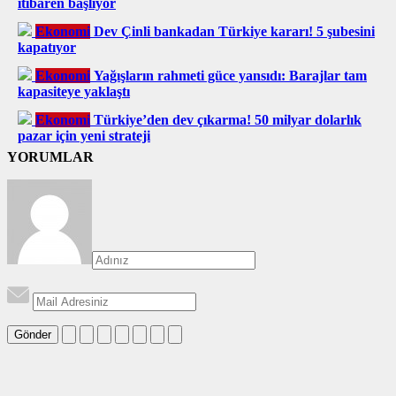
itibaren başlıyor
Ekonomi
Dev Çinli bankadan Türkiye kararı! 5 şubesini
kapatıyor
Ekonomi
Yağışların rahmeti güce yansıdı: Barajlar tam
kapasiteye yaklaştı
Ekonomi
Türkiye’den dev çıkarma! 50 milyar dolarlık
pazar için yeni strateji
YORUMLAR
Gönder