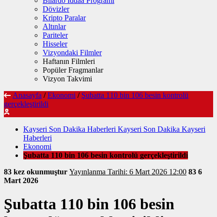
Bilardo İddaa Programı
Dövizler
Kripto Paralar
Altınlar
Pariteler
Hisseler
Vizyondaki Filmler
Haftanın Filmleri
Popüler Fragmanlar
Vizyon Takvimi
Anasayfa
/
Ekonomi
/
Şubatta 110 bin 106 besin kontrolü
gerçekleştirildi
Kayseri Son Dakika Haberleri Kayseri Son Dakika Kayseri
Haberleri
Ekonomi
Şubatta 110 bin 106 besin kontrolü gerçekleştirildi
83 kez okunmuştur
Yayınlanma Tarihi: 6 Mart 2026 12:00
83
6
Mart 2026
Şubatta 110 bin 106 besin