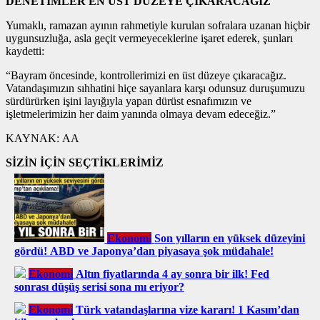
DENETİMLER EN ÜST DÜZEYE ÇIKARACAĞIZ
Yumaklı, ramazan ayının rahmetiyle kurulan sofralara uzanan hiçbir
uygunsuzluğa, asla geçit vermeyeceklerine işaret ederek, şunları
kaydetti:
“Bayram öncesinde, kontrollerimizi en üst düzeye çıkaracağız.
Vatandaşımızın sıhhatini hiçe sayanlara karşı odunsuz duruşumuzu
sürdürürken işini layığıyla yapan dürüst esnafımızın ve
işletmelerimizin her daim yanında olmaya devam edeceğiz.”
KAYNAK:
AA
SİZİN İÇİN SEÇTİKLERİMİZ
Ekonomi
Son yılların en yüksek düzeyini
gördü! ABD ve Japonya’dan piyasaya şok müdahale!
Ekonomi
Altın fiyatlarında 4 ay sonra bir ilk! Fed
sonrası düşüş serisi sona mı eriyor?
Ekonomi
Türk vatandaşlarına vize kararı! 1 Kasım’dan