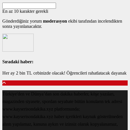
En az 10 karakter gerekli
Gönderdiğiniz yorum
moderasyon
ekibi tarafından incelendikten
sonra yayınlanacaktır.
Sıradaki haber:
Her ay 2 bin TL cebinizde olacak! Öğrencileri rahatlatacak dayanak
Türkiye'den ve Dünya’dan son dakika haberler, köşe yazıları,
magazinden siyasete, spordan seyahate bütün konuların tek adresi
www.kayserisondakika.xyz platformunda;
www.kayserisondakika.xyz haber içerikleri kaynak gösterilmeden
alıntı yapılamaz, kanuna aykırı ve izinsiz olarak kopyalanamaz,