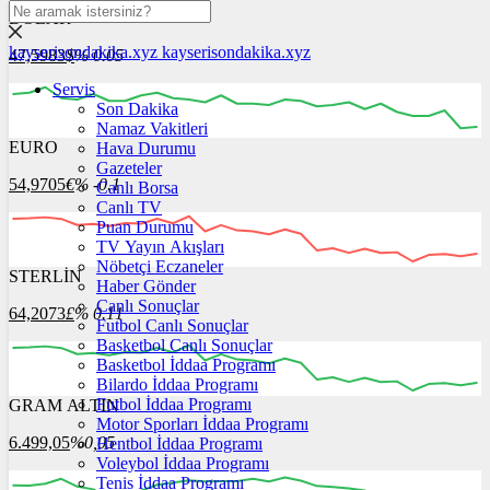
DOLAR
kayserisondakika.xyz
kayserisondakika.xyz
47,5983
$
% 0.05
Servis
Son Dakika
Namaz Vakitleri
EURO
Hava Durumu
12:00
13:00
14:00
15:00
16:00
Gazeteler
54,9705
€
% -0.1
Canlı Borsa
Canlı TV
Puan Durumu
TV Yayın Akışları
Nöbetçi Eczaneler
STERLİN
12:00
13:00
Haber Gönder
14:00
15:00
16:00
Canlı Sonuçlar
64,2073
£
% 0.11
Futbol Canlı Sonuçlar
Basketbol Canlı Sonuçlar
Basketbol İddaa Programı
Bilardo İddaa Programı
Futbol İddaa Programı
GRAM ALTIN
12:00
13:00
14:00
15:00
16:00
Motor Sporları İddaa Programı
6.499,05
%0,05
Hentbol İddaa Programı
Voleybol İddaa Programı
Tenis İddaa Programı