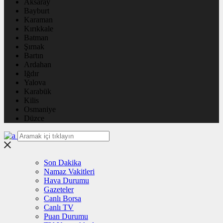
Aksaray
Bayburt
Karaman
Kırıkkale
Batman
Şırnak
Bartın
Ardahan
Iğdır
Yalova
Karabük
Kilis
Osmaniye
Düzce
Son Dakika
Namaz Vakitleri
Hava Durumu
Gazeteler
Canlı Borsa
Canlı TV
Puan Durumu