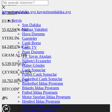
DOLAR
kayserisondakika.xyz
kayserisondakika.xyz
47,5995
$
% 0.06
Servis
EURO
Son Dakika
Namaz Vakitleri
55,0220
€
% 0.01
Hava Durumu
STERLİN
Gazeteler
Canlı Borsa
64,2491
£
% 0.22
Canlı TV
Puan Durumu
GRAM ALTIN
TV Yayın Akışları
Nöbetçi Eczaneler
6.539,93
%0,67
Haber Gönder
Canlı Sonuçlar
ÇEYREK ALTIN
Futbol Canlı Sonuçlar
Basketbol Canlı Sonuçlar
10.702,00
%1,30
Basketbol İddaa Programı
Bilardo İddaa Programı
BİTCOİN
Futbol İddaa Programı
Motor Sporları İddaa Programı
฿
%
Hentbol İddaa Programı
Voleybol İddaa Programı
Tenis İddaa Programı