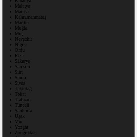
Kütahya
Malatya
Manisa
Kahramanmaraş
Mardin
Muğla
Muş
Nevşehir
Niğde
Ordu
Rize
Sakarya
Samsun
Siirt
Sinop
Sivas
Tekirdağ
Tokat
Trabzon
Tunceli
Şanlıurfa
Uşak
Van
Yozgat
Zonguldak