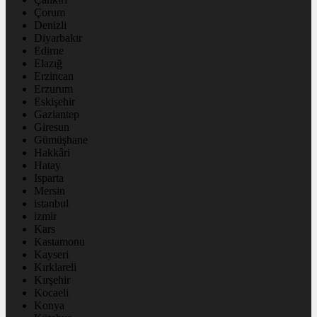
Çorum
Denizli
Diyarbakır
Edirne
Elazığ
Erzincan
Erzurum
Eskişehir
Gaziantep
Giresun
Gümüşhane
Hakkâri
Hatay
Isparta
Mersin
istanbul
izmir
Kars
Kastamonu
Kayseri
Kırklareli
Kırşehir
Kocaeli
Konya