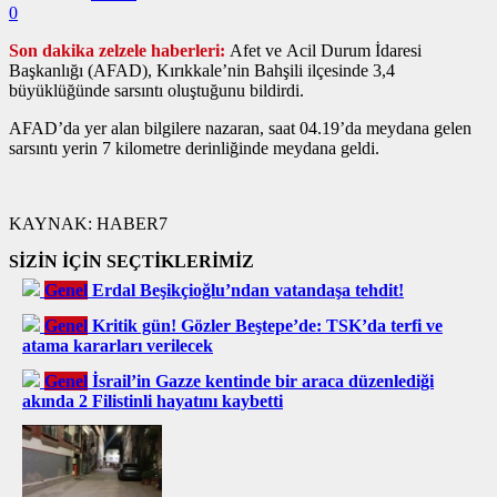
0
Son dakika zelzele haberleri:
Afet ve Acil Durum İdaresi
Başkanlığı (AFAD), Kırıkkale’nin Bahşili ilçesinde 3,4
büyüklüğünde sarsıntı oluştuğunu bildirdi.
AFAD’da yer alan bilgilere nazaran, saat 04.19’da meydana gelen
sarsıntı yerin 7 kilometre derinliğinde meydana geldi.
KAYNAK:
HABER7
SİZİN İÇİN SEÇTİKLERİMİZ
Genel
Erdal Beşikçioğlu’ndan vatandaşa tehdit!
Genel
Kritik gün! Gözler Beştepe’de: TSK’da terfi ve
atama kararları verilecek
Genel
İsrail’in Gazze kentinde bir araca düzenlediği
akında 2 Filistinli hayatını kaybetti