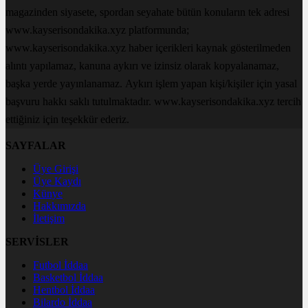
magazinden siyasete, spordan seyahate bütün konuların tek adresi
www.kayserisondakika.xyz platformunda;
www.kayserisondakika.xyz haber içerikleri kaynak gösterilmeden
alıntı yapılamaz, kanuna aykırı ve izinsiz olarak kopyalanamaz,
başka yerde yayınlanamaz. Aykırı işlem yapan kişi/kişiler için yasal
başvuru hakkı saklı tutulmaktadır. www.kayserisondakika.xyz tercih
ettiğiniz için teşekkür ederiz.
SAYFALAR
Üye Girişi
Üye Kaydı
Künye
Hakkımızda
İletişim
SERVİSLER
Futbol İddaa
Basketbol İddaa
Hentbol İddaa
Bilardo İddaa