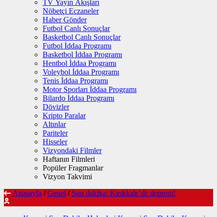
TV Yayın Akışları
Nöbetçi Eczaneler
Haber Gönder
Futbol Canlı Sonuçlar
Basketbol Canlı Sonuçlar
Futbol İddaa Programı
Basketbol İddaa Programı
Hentbol İddaa Programı
Voleybol İddaa Programı
Tenis İddaa Programı
Motor Sporları İddaa Programı
Bilardo İddaa Programı
Dövizler
Kripto Paralar
Altınlar
Pariteler
Hisseler
Vizyondaki Filmler
Haftanın Filmleri
Popüler Fragmanlar
Vizyon Takvimi
Anasayfa
/
Genel
/
Son dakika: Kırıkkale’de deprem!