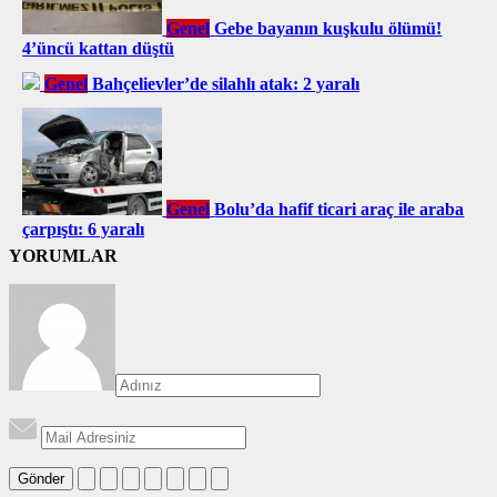
Genel
Gebe bayanın kuşkulu ölümü!
4’üncü kattan düştü
Genel
Bahçelievler’de silahlı atak: 2 yaralı
Genel
Bolu’da hafif ticari araç ile araba
çarpıştı: 6 yaralı
YORUMLAR
Gönder