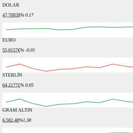
DOLAR
47,7093
$
% 0.17
EURO
02:30
02:45
03:00
03:15
03:30
03:45
04:00
55,0157
€
% -0.01
STERLİN
02:30
02:45
03:00
03:15
03:30
03:45
04:00
64,2177
£
% 0.05
GRAM ALTIN
02:30
02:45
03:00
03:15
03:30
03:45
04:00
6.582,48
%1,38