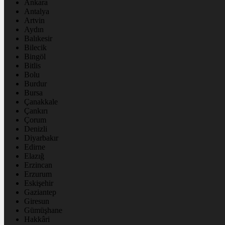
Ankara
Antalya
Artvin
Aydın
Balıkesir
Bilecik
Bingöl
Bitlis
Bolu
Burdur
Bursa
Çanakkale
Çankırı
Çorum
Denizli
Diyarbakır
Edirne
Elazığ
Erzincan
Erzurum
Eskişehir
Gaziantep
Giresun
Gümüşhane
Hakkâri