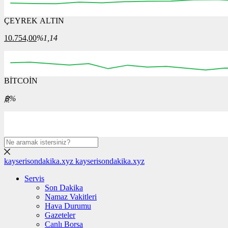
ÇEYREK ALTIN
02:30
02:45
03:00
03:15
03:30
03:45
04:00
10.754,00
%1,14
BİTCOİN
00:00
00:00
00:00
00:00
00:00
00
฿
%
kayserisondakika.xyz
kayserisondakika.xyz
Servis
Son Dakika
Namaz Vakitleri
Hava Durumu
Gazeteler
Canlı Borsa