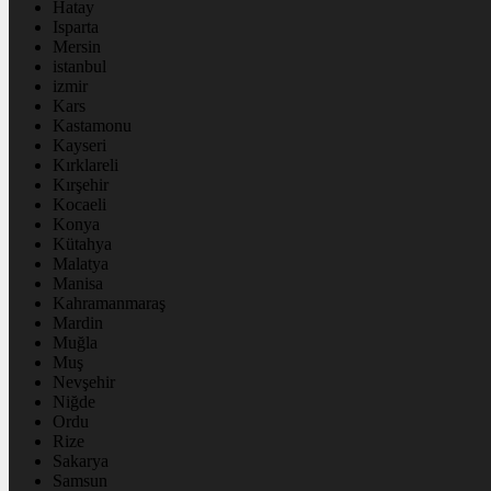
Hatay
Isparta
Mersin
istanbul
izmir
Kars
Kastamonu
Kayseri
Kırklareli
Kırşehir
Kocaeli
Konya
Kütahya
Malatya
Manisa
Kahramanmaraş
Mardin
Muğla
Muş
Nevşehir
Niğde
Ordu
Rize
Sakarya
Samsun