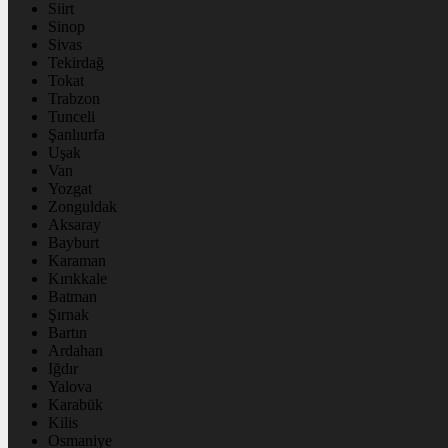
Siirt
Sinop
Sivas
Tekirdağ
Tokat
Trabzon
Tunceli
Şanlıurfa
Uşak
Van
Yozgat
Zonguldak
Aksaray
Bayburt
Karaman
Kırıkkale
Batman
Şırnak
Bartın
Ardahan
Iğdır
Yalova
Karabük
Kilis
Osmaniye