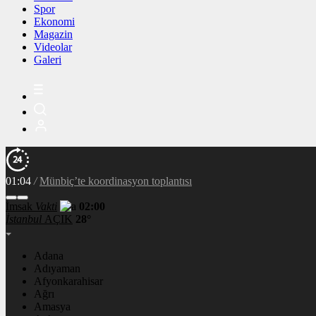
Spor
Ekonomi
Magazin
Videolar
Galeri
01:04
/
Münbiç’te koordinasyon toplantısı
İmsak
Vakti
02:00
İstanbul
AÇIK
28°
Adana
Adıyaman
Afyonkarahisar
Ağrı
Amasya