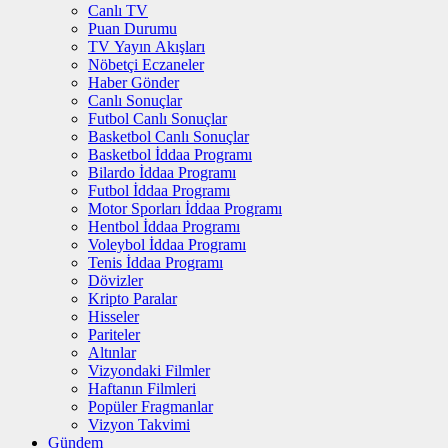
Canlı TV
Puan Durumu
TV Yayın Akışları
Nöbetçi Eczaneler
Haber Gönder
Canlı Sonuçlar
Futbol Canlı Sonuçlar
Basketbol Canlı Sonuçlar
Basketbol İddaa Programı
Bilardo İddaa Programı
Futbol İddaa Programı
Motor Sporları İddaa Programı
Hentbol İddaa Programı
Voleybol İddaa Programı
Tenis İddaa Programı
Dövizler
Kripto Paralar
Hisseler
Pariteler
Altınlar
Vizyondaki Filmler
Haftanın Filmleri
Popüler Fragmanlar
Vizyon Takvimi
Gündem