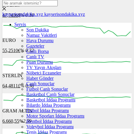
DOLAR
kayserisondakika.xyz
kayserisondakika.xyz
47,7436
$
% 0.18
Servis
Son Dakika
Namaz Vakitleri
EURO
Hava Durumu
12:00
13:00
14:00
15:00
16:00
Gazeteler
55,2510
€
% 0.32
Canlı Borsa
Canlı TV
Puan Durumu
TV Yayın Akışları
Nöbetçi Eczaneler
STERLİN
12:00
13:00
Haber Gönder
14:00
15:00
16:00
Canlı Sonuçlar
64,4811
£
% 0.38
Futbol Canlı Sonuçlar
Basketbol Canlı Sonuçlar
Basketbol İddaa Programı
Bilardo İddaa Programı
Futbol İddaa Programı
GRAM ALTIN
12:00
13:00
14:00
15:00
16:00
Motor Sporları İddaa Programı
6.660,55
%2,59
Hentbol İddaa Programı
Voleybol İddaa Programı
Tenis İddaa Programı