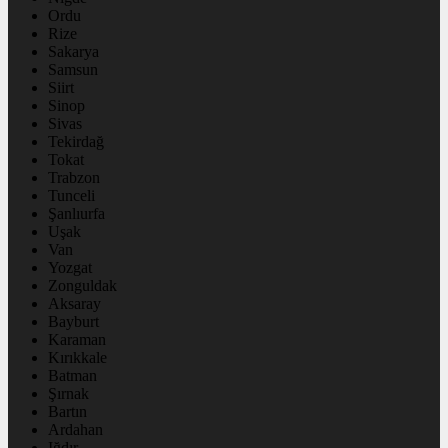
Ordu
Rize
Sakarya
Samsun
Siirt
Sinop
Sivas
Tekirdağ
Tokat
Trabzon
Tunceli
Şanlıurfa
Uşak
Van
Yozgat
Zonguldak
Aksaray
Bayburt
Karaman
Kırıkkale
Batman
Şırnak
Bartın
Ardahan
Iğdır