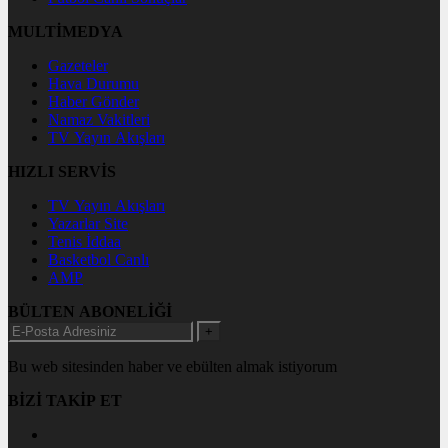
MULTİMEDYA
Gazeteler
Hava Durumu
Haber Gönder
Namaz Vakitleri
TV Yayın Akışları
HIZLI SERVİS
TV Yayın Akışları
Yazarlar Site
Tenis İddaa
Basketbol Canlı
AMP
BÜLTEN ABONELİĞİ
+
Bu web sitesinden haber ve ebülten almak istiyorum
BİZİ TAKİP ET