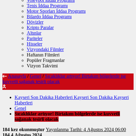
Voleybol İddaa Programı
Tenis İddaa Programı
Motor Sporları İddaa Programı
Bilardo İddaa Programı
Dövizler
Kripto Paralar
Altınlar
Pariteler
Hisseler
Vizyondaki Filmler
Haftanın Filmleri
Popüler Fragmanlar
Vizyon Takvimi
Anasayfa
/
Genel
/
Sıcaklıklar artıyor! Birtakım bölgelerde ise
kuvvetli sağanak tesirli olacak
Kayseri Son Dakika Haberleri Kayseri Son Dakika Kayseri
Haberleri
Genel
Sıcaklıklar artıyor! Birtakım bölgelerde ise kuvvetli
sağanak tesirli olacak
184 kez okunmuştur
Yayınlanma Tarihi: 4 Ağustos 2024 06:00
184
4 Ağustos 2024