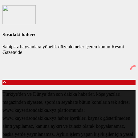
Sıradaki haber:
Sahipsiz hayvanlara yönelik düzenlemeler içeren kanun Resmi
Gazete’de
Türkiye'den ve Dünya’dan son dakika haberler, köşe yazıları,
magazinden siyasete, spordan seyahate bütün konuların tek adresi
www.kayserisondakika.xyz platformunda;
www.kayserisondakika.xyz haber içerikleri kaynak gösterilmeden
alıntı yapılamaz, kanuna aykırı ve izinsiz olarak kopyalanamaz,
başka yerde yayınlanamaz. Aykırı işlem yapan kişi/kişiler için yasal