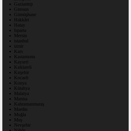
Gaziantep
Giresun
Gümüşhane
Hakkâri
Hatay
Isparta
Mersin
istanbul
izmir
Kars
Kastamonu
Kayseri
Kırklareli
Kırşehir
Kocaeli
Konya
Kütahya
Malatya
Manisa
Kahramanmaraş
Mardin
Muğla
Muş
Nevşehir
Niğde