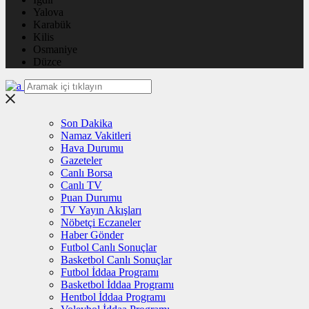
Yalova
Karabük
Kilis
Osmaniye
Düzce
Son Dakika
Namaz Vakitleri
Hava Durumu
Gazeteler
Canlı Borsa
Canlı TV
Puan Durumu
TV Yayın Akışları
Nöbetçi Eczaneler
Haber Gönder
Futbol Canlı Sonuçlar
Basketbol Canlı Sonuçlar
Futbol İddaa Programı
Basketbol İddaa Programı
Hentbol İddaa Programı