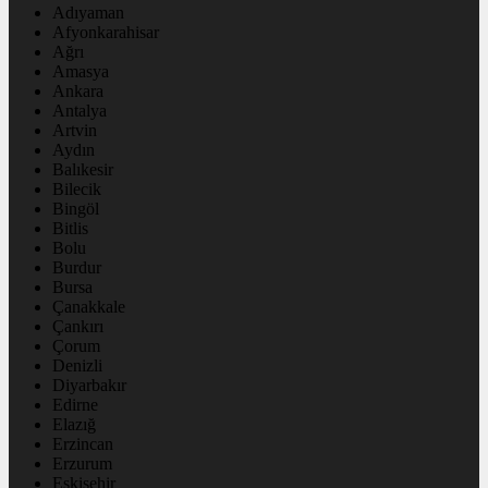
Adıyaman
Afyonkarahisar
Ağrı
Amasya
Ankara
Antalya
Artvin
Aydın
Balıkesir
Bilecik
Bingöl
Bitlis
Bolu
Burdur
Bursa
Çanakkale
Çankırı
Çorum
Denizli
Diyarbakır
Edirne
Elazığ
Erzincan
Erzurum
Eskişehir