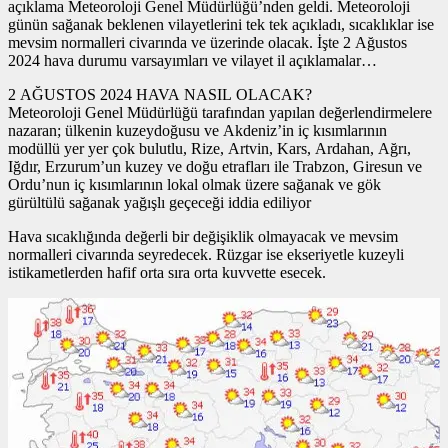
açıklama Meteoroloji Genel Müdürlüğü’nden geldi. Meteoroloji
günün sağanak beklenen vilayetlerini tek tek açıkladı, sıcaklıklar ise
mevsim normalleri civarında ve üzerinde olacak. İşte 2 Ağustos
2024 hava durumu varsayımları ve vilayet il açıklamalar…
2 AĞUSTOS 2024 HAVA NASIL OLACAK?
Meteoroloji Genel Müdürlüğü tarafından yapılan değerlendirmelere
nazaran; ülkenin kuzeydoğusu ve Akdeniz’in iç kısımlarının
modüllü yer yer çok bulutlu, Rize, Artvin, Kars, Ardahan, Ağrı,
Iğdır, Erzurum’un kuzey ve doğu etrafları ile Trabzon, Giresun ve
Ordu’nun iç kısımlarının lokal olmak üzere sağanak ve gök
gürültülü sağanak yağışlı geçeceği iddia ediliyor
Hava sıcaklığında değerli bir değişiklik olmayacak ve mevsim
normalleri civarında seyredecek. Rüzgar ise ekseriyetle kuzeyli
istikametlerden hafif orta sıra orta kuvvette esecek.