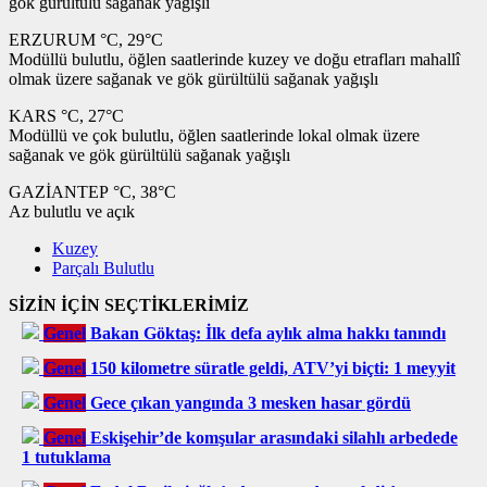
gök gürültülü sağanak yağışlı
ERZURUM °C, 29°C
Modüllü bulutlu, öğlen saatlerinde kuzey ve doğu etrafları mahallî
olmak üzere sağanak ve gök gürültülü sağanak yağışlı
KARS °C, 27°C
Modüllü ve çok bulutlu, öğlen saatlerinde lokal olmak üzere
sağanak ve gök gürültülü sağanak yağışlı
GAZİANTEP °C, 38°C
Az bulutlu ve açık
Kuzey
Parçalı Bulutlu
SİZİN İÇİN SEÇTİKLERİMİZ
Genel
Bakan Göktaş: İlk defa aylık alma hakkı tanındı
Genel
150 kilometre süratle geldi, ATV’yi biçti: 1 meyyit
Genel
Gece çıkan yangında 3 mesken hasar gördü
Genel
Eskişehir’de komşular arasındaki silahlı arbedede
1 tutuklama