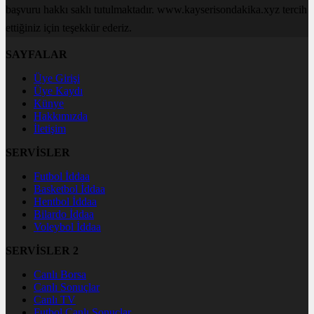
başvuru hakkı saklı tutulmaktadır. www.kayserisondakika.xyz tercih
ettiğiniz için teşekkür ederiz.
SAYFALAR
Üye Girişi
Üye Kaydı
Künye
Hakkımızda
İletişim
SERVİSLER
Futbol İddaa
Basketbol İddaa
Hentbol İddaa
Bilardo İddaa
Voleybol İddaa
SERVİSLER 2
Canlı Borsa
Canlı Sonuçlar
Canlı TV
Futbol Canlı Sonuçlar