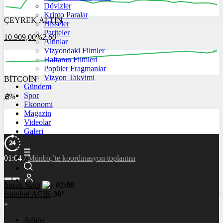
Dövizler
Kripto Paralar
ÇEYREK ALTIN
Hisseler
12:00
13:00
14:00
15:00
16:00
Pariteler
10.909,00
%2,60
Altınlar
Vizyondaki Filmler
Haftanın Filmleri
Popüler Fragmanlar
Vizyon Takvimi
BİTCOİN
00:00
00:00
00:00
00:00
00:00
Gündem
Spor
฿
%
Ekonomi
Magazin
Videolar
Galeri
01:04
/
Münbiç’te koordinasyon toplantısı
İmsak
Vakti
02:00
İstanbul
AÇIK
30°
Adana