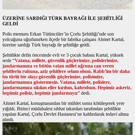
ÜZERİNE SARDIĞI TÜRK BAYRAĞI İLE ŞEHİTLİĞİ
GELDİ
Polis memuru Erkan Tütüncüler’in Çorlu Şehitliği’nde son
yolcuğuna uğurlanırken ilçede bir fabrika çalışanı Ahmet Kartal,
üzerine sardığı Türk bayrağı ile şehitliğe geldi.
Şehitlikte defin öncesinde evli ve 3 çocuk babası Kartal, yüksek
sesle “
Vatana, millete, güvenlik güçlerimize, polislerimize,
jandarmamıza ve bütün vatan millet uğruna can veren
şehitlerin ruhuna, aziz şehitlere selam olsun. Rabb’im bir daha
bu türlü bir olayı güvenlik güçlerimize, polisimize,
jandarmamıza göstermesin. Vatana, millete, polislere,
jandarmamıza sıkılan eller kırılsın, kahrolsun. Hepimiz askeriz,
hepimiz polisiz, hepimiz jandarmayız
” dedi.
Ahmet Kartal, konuşmasından bir mühlet sonra kötüleşerek yere
yığıldı. Birinci müdahalesi sıhhat takımları tarafından şehitlikte
yapılan Kartal, Çorlu Devlet Hastanesi’ne kaldırılarak tedavi altına
alındı.