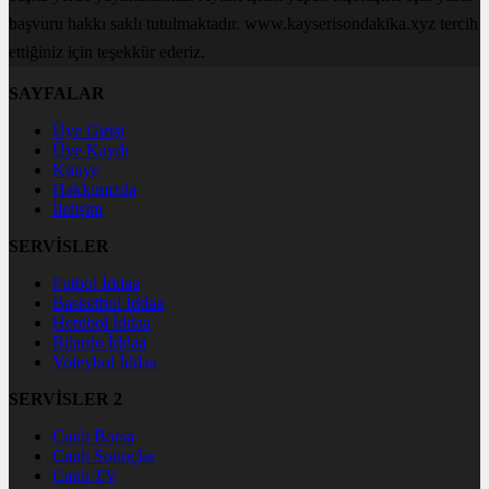
başvuru hakkı saklı tutulmaktadır. www.kayserisondakika.xyz tercih
ettiğiniz için teşekkür ederiz.
SAYFALAR
Üye Girişi
Üye Kaydı
Künye
Hakkımızda
İletişim
SERVİSLER
Futbol İddaa
Basketbol İddaa
Hentbol İddaa
Bilardo İddaa
Voleybol İddaa
SERVİSLER 2
Canlı Borsa
Canlı Sonuçlar
Canlı TV