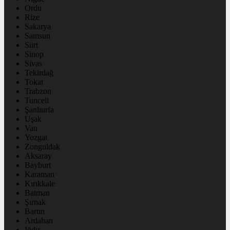
Ordu
Rize
Sakarya
Samsun
Siirt
Sinop
Sivas
Tekirdağ
Tokat
Trabzon
Tunceli
Şanlıurfa
Uşak
Van
Yozgat
Zonguldak
Aksaray
Bayburt
Karaman
Kırıkkale
Batman
Şırnak
Bartın
Ardahan
Iğdır