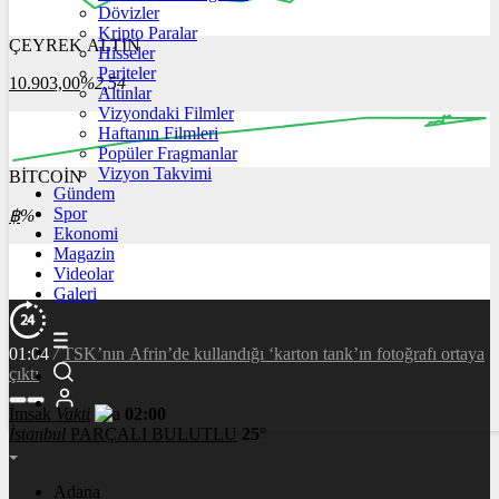
Dövizler
Kripto Paralar
ÇEYREK ALTIN
Hisseler
16:00
17:00
18:00
19:00
20:00
Pariteler
10.903,00
%2,54
Altınlar
Vizyondaki Filmler
Haftanın Filmleri
Popüler Fragmanlar
Vizyon Takvimi
BİTCOİN
00:00
00:00
00:00
00:00
Gündem
Spor
฿
%
Ekonomi
Magazin
Videolar
Galeri
01:04
/
TSK’nın Afrin’de kullandığı ‘karton tank’ın fotoğrafı ortaya
çıktı
İmsak
Vakti
02:00
İstanbul
PARÇALI BULUTLU
25°
Adana