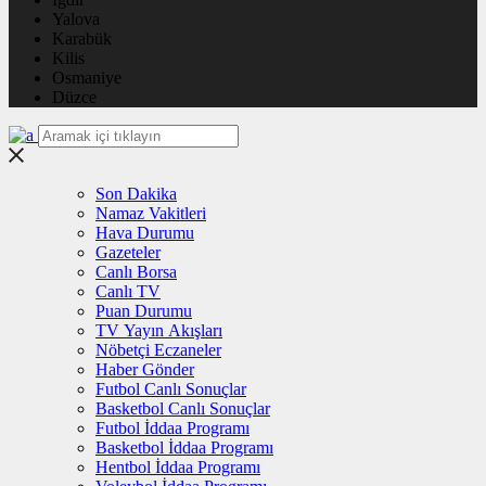
Yalova
Karabük
Kilis
Osmaniye
Düzce
Son Dakika
Namaz Vakitleri
Hava Durumu
Gazeteler
Canlı Borsa
Canlı TV
Puan Durumu
TV Yayın Akışları
Nöbetçi Eczaneler
Haber Gönder
Futbol Canlı Sonuçlar
Basketbol Canlı Sonuçlar
Futbol İddaa Programı
Basketbol İddaa Programı
Hentbol İddaa Programı