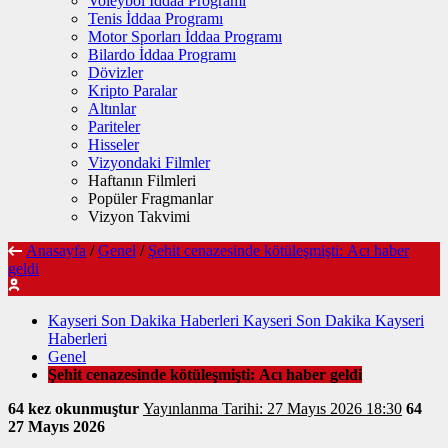
Voleybol İddaa Programı
Tenis İddaa Programı
Motor Sporları İddaa Programı
Bilardo İddaa Programı
Dövizler
Kripto Paralar
Altınlar
Pariteler
Hisseler
Vizyondaki Filmler
Haftanın Filmleri
Popüler Fragmanlar
Vizyon Takvimi
Anasayfa
/
Genel
/
Şehit cenazesinde kötüleşmişti: Acı haber
geldi
Kayseri Son Dakika Haberleri Kayseri Son Dakika Kayseri
Haberleri
Genel
Şehit cenazesinde kötüleşmişti: Acı haber geldi
64 kez okunmuştur
Yayınlanma Tarihi: 27 Mayıs 2026 18:30
64
27 Mayıs 2026