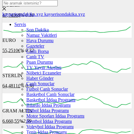
DOLAR
kayserisondakika.xyz
kayserisondakika.xyz
47,7436
$
% 0.18
Servis
Son Dakika
Namaz Vakitleri
EURO
Hava Durumu
16:00
17:00
18:00
19:00
20:00
Gazeteler
55,2510
€
% 0.32
Canlı Borsa
Canlı TV
Puan Durumu
TV Yayın Akışları
Nöbetçi Eczaneler
STERLİN
16:00
17:00
Haber Gönder
18:00
19:00
20:00
Canlı Sonuçlar
64,4811
£
% 0.38
Futbol Canlı Sonuçlar
Basketbol Canlı Sonuçlar
Basketbol İddaa Programı
Bilardo İddaa Programı
Futbol İddaa Programı
GRAM ALTIN
16:00
17:00
18:00
19:00
20:00
Motor Sporları İddaa Programı
6.660,55
%2,59
Hentbol İddaa Programı
Voleybol İddaa Programı
Tenis İddaa Programı