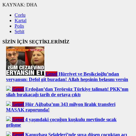
KAYNAK:
DHA
Çorlu
Kartal
Polis
Şehit
SİZİN İÇİN SEÇTİKLERİMİZ
Genel
Hürriyet ve Beşikçioğlu’ndan
veryansın: Defol git buradan! Allah hepsinin belasını versin
Genel
Erdoğan’dan Terörsüz Türkiye talimatı! PKK’nın
silah bırakacağı tarih de ortaya çıktı
Genel
Hür Ağbaba’nın 343 milyon liralık transferi
MASAK raporunda!
Genel
4 yaşındaki çocuğun kuşkulu mevtinde sıcak
gelişme
Genel
Kapuzbaşı Şelaleleri’nde suya düşen çocuktan acı