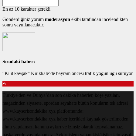
En az 10 karakter gerekli
Gönderdiğiniz yorum
moderasyon
ekibi tarafından incelendikten
sonra yayınlanacaktır.
Sıradaki haber:
“Kilit kavşak” Kırıkkale’de bayram öncesi trafik yoğunluğu sürüyor
Türkiye'den ve Dünya’dan son dakika haberler, köşe yazıları,
magazinden siyasete, spordan seyahate bütün konuların tek adresi
www.kayserisondakika.xyz platformunda;
www.kayserisondakika.xyz haber içerikleri kaynak gösterilmeden
alıntı yapılamaz, kanuna aykırı ve izinsiz olarak kopyalanamaz,
başka yerde yayınlanamaz. Aykırı işlem yapan kişi/kişiler için yasal