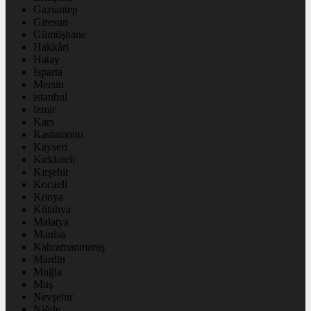
Gaziantep
Giresun
Gümüşhane
Hakkâri
Hatay
Isparta
Mersin
istanbul
izmir
Kars
Kastamonu
Kayseri
Kırklareli
Kırşehir
Kocaeli
Konya
Kütahya
Malatya
Manisa
Kahramanmaraş
Mardin
Muğla
Muş
Nevşehir
Niğde