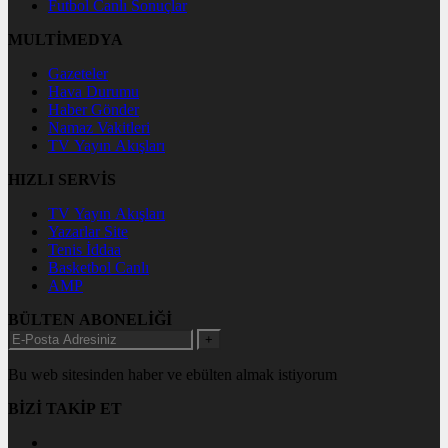
Futbol Canlı Sonuçlar
MULTİMEDYA
Gazeteler
Hava Durumu
Haber Gönder
Namaz Vakitleri
TV Yayın Akışları
HIZLI SERVİS
TV Yayın Akışları
Yazarlar Site
Tenis İddaa
Basketbol Canlı
AMP
BÜLTEN ABONELİĞİ
+
Bu web sitesinden haber ve ebülten almak istiyorum
BİZİ TAKİP ET