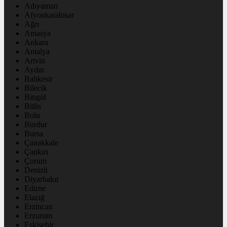
Adıyaman
Afyonkarahisar
Ağrı
Amasya
Ankara
Antalya
Artvin
Aydın
Balıkesir
Bilecik
Bingöl
Bitlis
Bolu
Burdur
Bursa
Çanakkale
Çankırı
Çorum
Denizli
Diyarbakır
Edirne
Elazığ
Erzincan
Erzurum
Eskişehir