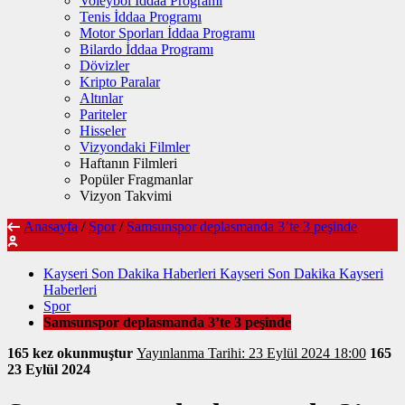
Voleybol İddaa Programı
Tenis İddaa Programı
Motor Sporları İddaa Programı
Bilardo İddaa Programı
Dövizler
Kripto Paralar
Altınlar
Pariteler
Hisseler
Vizyondaki Filmler
Haftanın Filmleri
Popüler Fragmanlar
Vizyon Takvimi
Anasayfa
/
Spor
/
Samsunspor deplasmanda 3’te 3 peşinde
Kayseri Son Dakika Haberleri Kayseri Son Dakika Kayseri
Haberleri
Spor
Samsunspor deplasmanda 3’te 3 peşinde
165 kez okunmuştur
Yayınlanma Tarihi: 23 Eylül 2024 18:00
165
23 Eylül 2024