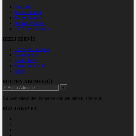
Gazeteler
Hava Durumu
Haber Gönder
Namaz Vakitleri
TV Yayın Akışları
HIZLI SERVİS
TV Yayın Akışları
Yazarlar Site
Tenis İddaa
Basketbol Canlı
AMP
BÜLTEN ABONELİĞİ
+
Bu web sitesinden haber ve ebülten almak istiyorum
BİZİ TAKİP ET