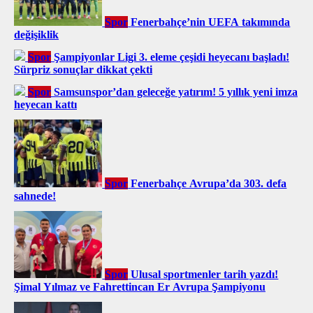
Spor
Fenerbahçe’nin UEFA takımında
değişiklik
Spor
Şampiyonlar Ligi 3. eleme çeşidi heyecanı başladı!
Sürpriz sonuçlar dikkat çekti
Spor
Samsunspor’dan geleceğe yatırım! 5 yıllık yeni imza
heyecan kattı
Spor
Fenerbahçe Avrupa’da 303. defa
sahnede!
Spor
Ulusal sportmenler tarih yazdı!
Şimal Yılmaz ve Fahrettincan Er Avrupa Şampiyonu