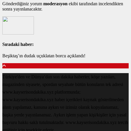
Gönderdiğiniz yorum
moderasyon
ekibi tarafından incelendikten
sonra yayınlanacaktır.
Sıradaki haber:
Beşiktaş’ın dudak uçuklatan borcu açıklandı!
Türkiye'den ve Dünya’dan son dakika haberler, köşe yazıları,
magazinden siyasete, spordan seyahate bütün konuların tek adresi
www.kayserisondakika.xyz platformunda;
www.kayserisondakika.xyz haber içerikleri kaynak gösterilmeden
alıntı yapılamaz, kanuna aykırı ve izinsiz olarak kopyalanamaz,
başka yerde yayınlanamaz. Aykırı işlem yapan kişi/kişiler için yasal
başvuru hakkı saklı tutulmaktadır. www.kayserisondakika.xyz tercih
ettiğiniz için teşekkür ederiz.