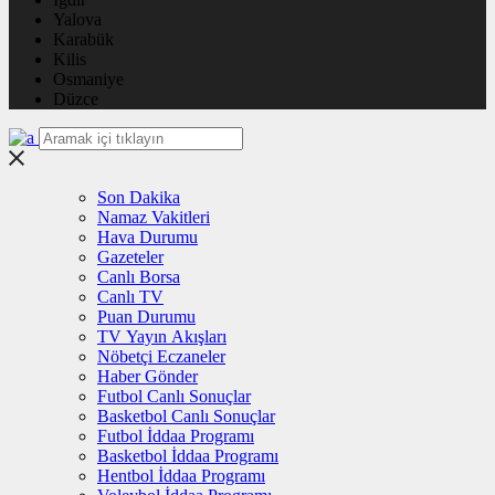
Yalova
Karabük
Kilis
Osmaniye
Düzce
Son Dakika
Namaz Vakitleri
Hava Durumu
Gazeteler
Canlı Borsa
Canlı TV
Puan Durumu
TV Yayın Akışları
Nöbetçi Eczaneler
Haber Gönder
Futbol Canlı Sonuçlar
Basketbol Canlı Sonuçlar
Futbol İddaa Programı
Basketbol İddaa Programı
Hentbol İddaa Programı