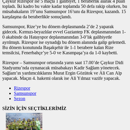
Çaykur Rizespor ise 5 maçta 1 galibiyet, 1 beraberlik alarak 4 puan
topladı. İki kadro bu vakte kadar toplamda 50 defa rakip olurken, bu
müsabakaların 19’unu Samsunspor 16’sını da Rizespor, kazandı. 15
karşılaşma da beraberlikle sonuçlandı.
Samsunspor, Rize’ye bu dönem deplasmanda 2’de 2 yaparak
gidecek. Kırmızı-beyazlılar evvel Gaziantep FK deplasmanından 1-
0 akabinde da Hatayspor deplasmanından 3-0’lık galibiyetle
ayrılmıştı. Rizespor ise oynadığı bu dönem alanında galip gelemedi.
Bu dönem konutunda Başakşehir ile 1-1 berabere kalan Rize
temsilcisi, Fenerbahçe’ye 5-0 ve Kasımpaşa’ya da 1-0 kaybetti.
Rizespor – Samsunspor ortasında yarın saat 17.00’de Çaykur Didi
Stadyumu’nda oynanacak müsabakayı Kadir Sağlam yönetecek.
Sağlam’ın yardımcılıklarını Murat Ergin Gözütok ve Ali Can Alp
yapacak. Maçın 4. hakemi olarak ise Ali Yılmaz vazife yapacak.
Rizespor
Samsunspor
Sezon
SİZİN İÇİN SEÇTİKLERİMİZ