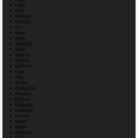
Ordu
Rize
Sakarya
Samsun
Siirt
Sinop
Sivas
Tekirdağ
Tokat
Trabzon
Tunceli
Şanlıurfa
Uşak
Van
Yozgat
Zonguldak
Aksaray
Bayburt
Karaman
Kırıkkale
Batman
Şırnak
Bartın
Ardahan
Iğdır