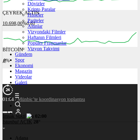
Dövizler
Kripto Paralar
ÇEYREK ALTIN
Hisseler
00:00
00:00
00:00
00:00
00:00
Pariteler
10.698,00
%0,61
Altınlar
Vizyondaki Filmler
Haftanın Filmleri
Popüler Fragmanlar
Vizyon Takvimi
BİTCOİN
00:00
00:00
00:00
00:00
00:00
Gündem
Spor
฿
%
Ekonomi
Magazin
Videolar
Galeri
01:04
/
Münbiç’te koordinasyon toplantısı
İmsak
Vakti
02:00
İstanbul
AÇIK
28°
Adana