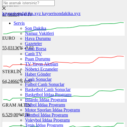
DOLAR
kayserisondakika.xyz
kayserisondakika.xyz
47,6841
$
% 0.11
Servis
Son Dakika
Namaz Vakitleri
EURO
Hava Durumu
00:00
00:00
00:00
00:00
00:00
Gazeteler
55,0313
€
% -0.02
Canlı Borsa
Canlı TV
Puan Durumu
TV Yayın Akışları
Nöbetçi Eczaneler
STERLİN
00:00
00:00
Haber Gönder
00:00
00:00
00:00
00:00
Canlı Sonuçlar
64,2466
£
% 0.07
Futbol Canlı Sonuçlar
Basketbol Canlı Sonuçlar
Basketbol İddaa Programı
Bilardo İddaa Programı
Futbol İddaa Programı
GRAM ALTIN
00:00
00:00
00:00
00:00
00:00
00:00
Motor Sporları İddaa Programı
6.529,00
%0,56
Hentbol İddaa Programı
Voleybol İddaa Programı
Tenis İddaa Programı