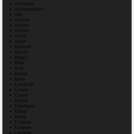
Adıyaman
Afyonkarahisar
Ağrı
Amasya
Ankara
Antalya
Artvin
Aydın
Balıkesir
Bilecik
Bingöl
Bitlis
Bolu
Burdur
Bursa
Çanakkale
Çankırı
Çorum
Denizli
Diyarbakır
Edirne
Elazığ
Erzincan
Erzurum
Eskişehir