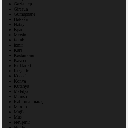
Gaziantep
Giresun
Gümüşhane
Hakkâri
Hatay
Isparta
Mersin
istanbul
izmir
Kars
Kastamonu
Kayseri
Kırklareli
Kırşehir
Kocaeli
Konya
Kütahya
Malatya
Manisa
Kahramanmaraş
Mardin
Muğla
Muş
Nevşehir
Niğde