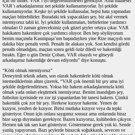
için bir nimet. VAR’ı iyi değerlendirmeleri gerekiyor. Ama maalesef
VAR’ı arkadaşlarımız net şekilde kullanamıyorlar. İyi şekilde
kullanamıyorlar. Keşke iyi şekilde kullansalar, hepsi hata yapmadan
maçları bitirebilirler. Buradaki tek yapacakları şey, biz akıl vermek
istemiyoruz tabii ki. İyi şekilde kullanmaları, birbirlerine yardımcı
olmaları O zaman göreceksiniz çok güzel şeyler ortaya çıkar. VAR
hakikaten hakemlere çok yardımcı oluyor. Ben hep söylüyorum
benim maçımda Kasımpaşa’nın başındayken yine Rize maçıydı son
dakika bize penaltı verdi. Penaltı ile alakası yok. Son kendisi gördü
penaltı olmadığını, maçtan sonra geldi özür diledi ve hakemliği
bıraktı. Eğer o gün Deniz Çoban, VAR olsaydı ve gitseydi
arkadaşımız hakemliğe devam ediyordu” diye konuştu.
“Kötü olmak istemiyoruz”
Deneyimli teknik adam, son olarak hakemlerle kötü olmak
istemediklerinin altını çizerek, “VAR çok önemli bir şey ama iyi
şekilde değerlendirirsen. Yoksa biz hakem arkadaşlarımızla kötü
olmak yada onları eleştirmek istemiyoruz. Benim inandığım şey,
futbolun içerisinde en zor işi yapanlardan bir tanesi hakem. Çünkü
hakemlik çok zor bir şey. Herkese kızıyor hakeme. Yenen de
kızıyor, yenilen de kızıyor. Birisi mutlaka kızıyor veya da tepki
gösteriyor. Onun için onlara saygımız sonsuz ama onlarında biraz
bize saygı duymaları gerekiyor. Bazen kızıyoruz, kulübeden çıkıyor.
Hemen tak tak sarı kart gösteriyor. Göstermene gerek yok ki. Sende
yanlış yapıyorsun. Bazı şeylerde birazcık soğukkanlı, sevecen ve