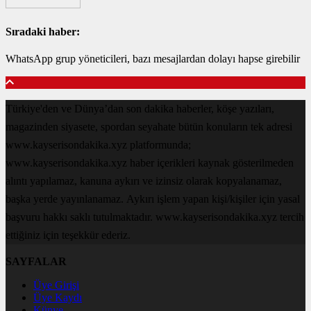
Sıradaki haber:
WhatsApp grup yöneticileri, bazı mesajlardan dolayı hapse girebilir
Türkiye'den ve Dünya’dan son dakika haberler, köşe yazıları,
magazinden siyasete, spordan seyahate bütün konuların tek adresi
www.kayserisondakika.xyz platformunda;
www.kayserisondakika.xyz haber içerikleri kaynak gösterilmeden
alıntı yapılamaz, kanuna aykırı ve izinsiz olarak kopyalanamaz,
başka yerde yayınlanamaz. Aykırı işlem yapan kişi/kişiler için yasal
başvuru hakkı saklı tutulmaktadır. www.kayserisondakika.xyz tercih
ettiğiniz için teşekkür ederiz.
SAYFALAR
Üye Girişi
Üye Kaydı
Künye