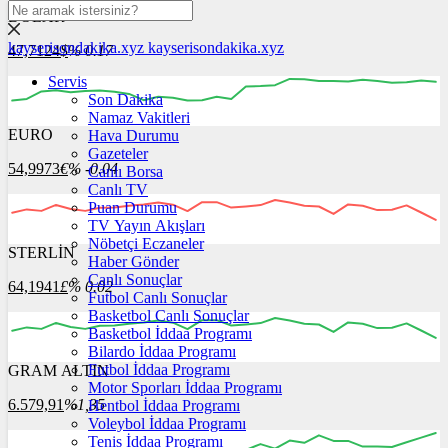
DOLAR
kayserisondakika.xyz
kayserisondakika.xyz
47,7124
$
% 0.17
Servis
Son Dakika
Namaz Vakitleri
EURO
Hava Durumu
04:00
05:00
06:00
07:00
08:00
Gazeteler
54,9973
€
% -0.04
Canlı Borsa
Canlı TV
Puan Durumu
TV Yayın Akışları
Nöbetçi Eczaneler
STERLİN
04:00
Haber Gönder
05:00
06:00
07:00
08:00
Canlı Sonuçlar
64,1941
£
% 0.02
Futbol Canlı Sonuçlar
Basketbol Canlı Sonuçlar
Basketbol İddaa Programı
Bilardo İddaa Programı
Futbol İddaa Programı
GRAM ALTIN
04:00
05:00
06:00
07:00
08:00
Motor Sporları İddaa Programı
6.579,91
%1,35
Hentbol İddaa Programı
Voleybol İddaa Programı
Tenis İddaa Programı