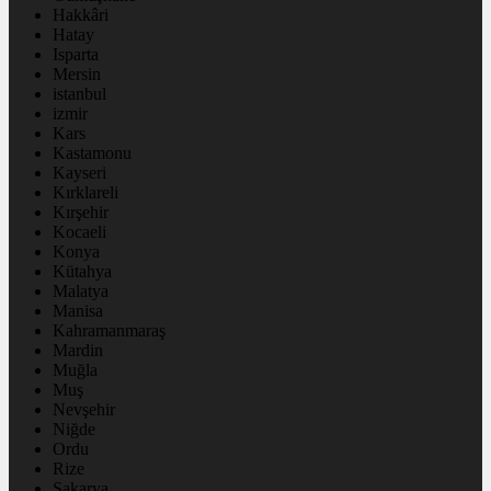
Hakkâri
Hatay
Isparta
Mersin
istanbul
izmir
Kars
Kastamonu
Kayseri
Kırklareli
Kırşehir
Kocaeli
Konya
Kütahya
Malatya
Manisa
Kahramanmaraş
Mardin
Muğla
Muş
Nevşehir
Niğde
Ordu
Rize
Sakarya