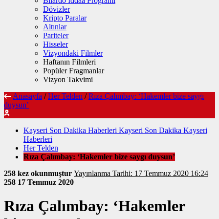
Bilardo İddaa Programı
Dövizler
Kripto Paralar
Altınlar
Pariteler
Hisseler
Vizyondaki Filmler
Haftanın Filmleri
Popüler Fragmanlar
Vizyon Takvimi
Anasayfa
/
Her Telden
/
Rıza Çalımbay: ‘Hakemler bize saygı
duysun’
Kayseri Son Dakika Haberleri Kayseri Son Dakika Kayseri
Haberleri
Her Telden
Rıza Çalımbay: ‘Hakemler bize saygı duysun’
258 kez okunmuştur
Yayınlanma Tarihi: 17 Temmuz 2020 16:24
258
17 Temmuz 2020
Rıza Çalımbay: ‘Hakemler