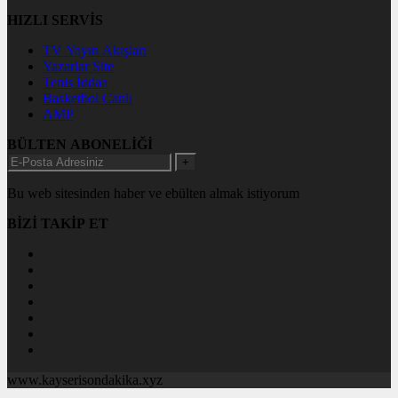
HIZLI SERVİS
TV Yayın Akışları
Yazarlar Site
Tenis İddaa
Basketbol Canlı
AMP
BÜLTEN ABONELİĞİ
+
Bu web sitesinden haber ve ebülten almak istiyorum
BİZİ TAKİP ET
www.kayserisondakika.xyz