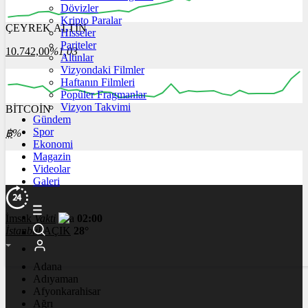
Dövizler
Kripto Paralar
ÇEYREK ALTIN
Hisseler
04:00
05:00
06:00
07:00
08:00
Pariteler
10.742,00
%1,03
Altınlar
Vizyondaki Filmler
Haftanın Filmleri
Popüler Fragmanlar
Vizyon Takvimi
BİTCOİN
00:00
00:00
00:00
00:00
00:00
Gündem
Spor
฿
%
Ekonomi
Magazin
Videolar
Galeri
İmsak
Vakti
02:00
İstanbul
AÇIK
28°
Adana
Adıyaman
Afyonkarahisar
Ağrı