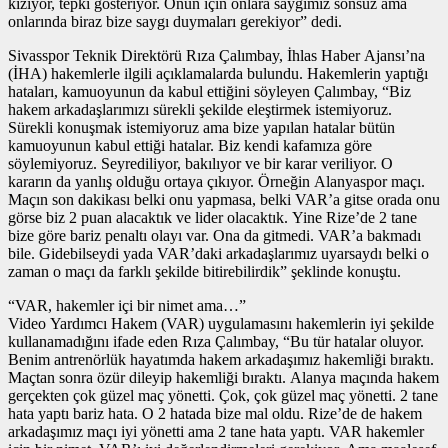
kızıyor, tepki gösteriyor. Onun için onlara saygımız sonsuz ama
onlarında biraz bize saygı duymaları gerekiyor” dedi.
Sivasspor Teknik Direktörü Rıza Çalımbay, İhlas Haber Ajansı’na
(İHA) hakemlerle ilgili açıklamalarda bulundu. Hakemlerin yaptığı
hataları, kamuoyunun da kabul ettiğini söyleyen Çalımbay, “Biz
hakem arkadaşlarımızı sürekli şekilde eleştirmek istemiyoruz.
Sürekli konuşmak istemiyoruz ama bize yapılan hatalar bütün
kamuoyunun kabul ettiği hatalar. Biz kendi kafamıza göre
söylemiyoruz. Seyrediliyor, bakılıyor ve bir karar veriliyor. O
kararın da yanlış olduğu ortaya çıkıyor. Örneğin Alanyaspor maçı.
Maçın son dakikası belki onu yapmasa, belki VAR’a gitse orada onu
görse biz 2 puan alacaktık ve lider olacaktık. Yine Rize’de 2 tane
bize göre bariz penaltı olayı var. Ona da gitmedi. VAR’a bakmadı
bile. Gidebilseydi yada VAR’daki arkadaşlarımız uyarsaydı belki o
zaman o maçı da farklı şekilde bitirebilirdik” şeklinde konuştu.
“VAR, hakemler içi bir nimet ama…”
Video Yardımcı Hakem (VAR) uygulamasını hakemlerin iyi şekilde
kullanamadığını ifade eden Rıza Çalımbay, “Bu tür hatalar oluyor.
Benim antrenörlük hayatımda hakem arkadaşımız hakemliği bıraktı.
Maçtan sonra özür dileyip hakemliği bıraktı. Alanya maçında hakem
gerçekten çok güzel maç yönetti. Çok, çok güzel maç yönetti. 2 tane
hata yaptı bariz hata. O 2 hatada bize mal oldu. Rize’de de hakem
arkadaşımız maçı iyi yönetti ama 2 tane hata yaptı. VAR hakemler