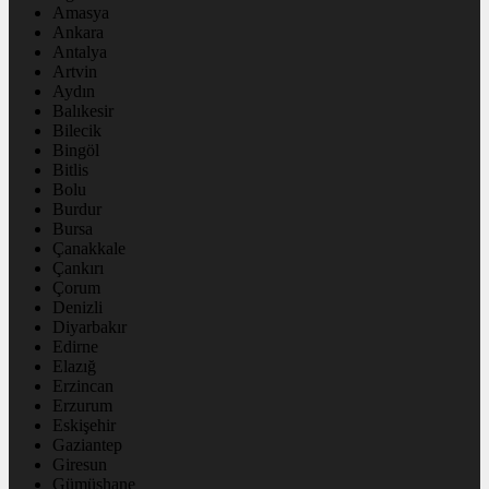
Amasya
Ankara
Antalya
Artvin
Aydın
Balıkesir
Bilecik
Bingöl
Bitlis
Bolu
Burdur
Bursa
Çanakkale
Çankırı
Çorum
Denizli
Diyarbakır
Edirne
Elazığ
Erzincan
Erzurum
Eskişehir
Gaziantep
Giresun
Gümüşhane