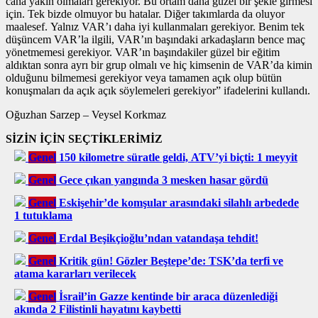
cana yakın olmaları gerekiyor. Bu ortam daha güzel bir şekle girmesi
için. Tek bizde olmuyor bu hatalar. Diğer takımlarda da oluyor
maalesef. Yalnız VAR’ı daha iyi kullanmaları gerekiyor. Benim tek
düşüncem VAR’la ilgili, VAR’ın başındaki arkadaşların bence maç
yönetmemesi gerekiyor. VAR’ın başındakiler güzel bir eğitim
aldıktan sonra ayrı bir grup olmalı ve hiç kimsenin de VAR’da kimin
olduğunu bilmemesi gerekiyor veya tamamen açık olup bütün
konuşmaları da açık açık söylemeleri gerekiyor” ifadelerini kullandı.
Oğuzhan Sarzep – Veysel Korkmaz
SİZİN İÇİN SEÇTİKLERİMİZ
Genel
150 kilometre süratle geldi, ATV’yi biçti: 1 meyyit
Genel
Gece çıkan yangında 3 mesken hasar gördü
Genel
Eskişehir’de komşular arasındaki silahlı arbedede
1 tutuklama
Genel
Erdal Beşikçioğlu’ndan vatandaşa tehdit!
Genel
Kritik gün! Gözler Beştepe’de: TSK’da terfi ve
atama kararları verilecek
Genel
İsrail’in Gazze kentinde bir araca düzenlediği
akında 2 Filistinli hayatını kaybetti