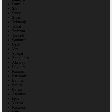
Samsun
Siirt
Sinop
Sivas
Tekirdağ
Tokat
Trabzon
Tunceli
Şanlıurfa
Uşak
Van
Yozgat
Zonguldak
Aksaray
Bayburt
Karaman
Kırıkkale
Batman
Şırnak
Bartın
Ardahan
Iğdır
Yalova
Karabük
Kilis