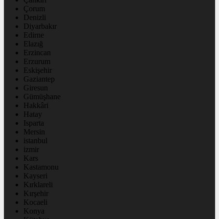
Çorum
Denizli
Diyarbakır
Edirne
Elazığ
Erzincan
Erzurum
Eskişehir
Gaziantep
Giresun
Gümüşhane
Hakkâri
Hatay
Isparta
Mersin
istanbul
izmir
Kars
Kastamonu
Kayseri
Kırklareli
Kırşehir
Kocaeli
Konya