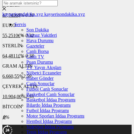
DOLAR
kayserisondakika.xyz
kayserisondakika.xyz
47,7436
$
% 0.18
Servis
EURO
Son Dakika
Namaz Vakitleri
55,2510
€
% 0.32
Hava Durumu
STERLİN
Gazeteler
Canlı Borsa
64,4811
£
% 0.38
Canlı TV
Puan Durumu
GRAM ALTIN
TV Yayın Akışları
Nöbetçi Eczaneler
6.660,55
%2,59
Haber Gönder
Canlı Sonuçlar
ÇEYREK ALTIN
Futbol Canlı Sonuçlar
Basketbol Canlı Sonuçlar
10.904,00
%2,55
Basketbol İddaa Programı
Bilardo İddaa Programı
BİTCOİN
Futbol İddaa Programı
Motor Sporları İddaa Programı
฿
%
Hentbol İddaa Programı
Voleybol İddaa Programı
Tenis İddaa Programı