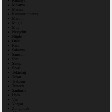
Kütahya
Malatya
Manisa
Kahramanmaraş
Mardin
Muğla
Muş
Nevşehir
Niğde
Ordu
Rize
Sakarya
Samsun
Siirt
Sinop
Sivas
Tekirdağ
Tokat
Trabzon
Tunceli
Şanlıurfa
Uşak
Van
Yozgat
Zonguldak