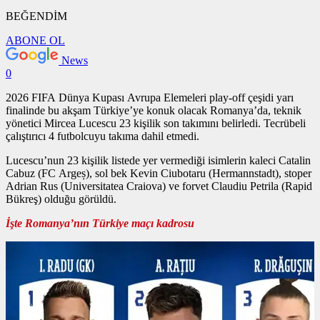
BEĞENDİM
ABONE OL
News
0
2026 FIFA Dünya Kupası Avrupa Elemeleri play-off çeşidi yarı
finalinde bu akşam Türkiye’ye konuk olacak Romanya’da, teknik
yönetici Mircea Lucescu 23 kişilik son takımını belirledi. Tecrübeli
çalıştırıcı 4 futbolcuyu takıma dahil etmedi.
Lucescu’nun 23 kişilik listede yer vermediği isimlerin kaleci Catalin
Cabuz (FC Argeș), sol bek Kevin Ciubotaru (Hermannstadt), stoper
Adrian Rus (Universitatea Craiova) ve forvet Claudiu Petrila (Rapid
Bükreş) olduğu görüldü.
İşte Romanya’nın Türkiye maçı kadrosu