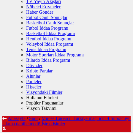
TV Yayın Akışları
Nöbetçi Eczaneler
Haber Gönder
Futbol Canlı Sonuçlar
Basketbol Canlı Sonuçlar
Futbol İddaa Programı
Basketbol İddaa Programı
Hentbol İddaa Programı
Voleybol İddaa Programı
Tenis İddaa Programı
Motor Sporları İddaa Programı
Bilardo İddaa Programı
Dövizler
Kripto Paralar
Altınlar
Pariteler
Hisseler
Vizyondaki Filmler
Haftanın Filmleri
Popüler Fragmanlar
Vizyon Takvimi
Anasayfa
/
Spor
/
Mircea Lucescu Türkiye maçı için 4 futbolcuyu
takıma dahil etmedi! İşte o isimler