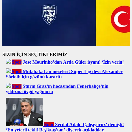
SİZİN İÇİN SEÇTİKLERİMİZ
Spor
Jose Mourinho’dan Arda Güler isyanı! ‘İzin verin’
Spor
Mutabakat an meselesi! Süper Lig devi Alexander
Sörloth için gözünü kararttı
Spor
Sturm Graz’ın hocasından Fenerbahçe’nin
yıldızına övgü yağmuru
Spor
Serdal Adalı ‘Çalışıyoruz’ demişti!
‘En yeterli teklif Beşiktaş’tan’ diyerek açıkladılar