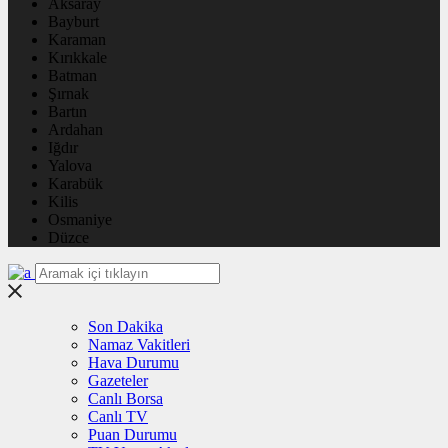
Aksaray
Bayburt
Karaman
Kırıkkale
Batman
Şırnak
Bartın
Ardahan
Iğdır
Yalova
Karabük
Kilis
Osmaniye
Düzce
Son Dakika
Namaz Vakitleri
Hava Durumu
Gazeteler
Canlı Borsa
Canlı TV
Puan Durumu