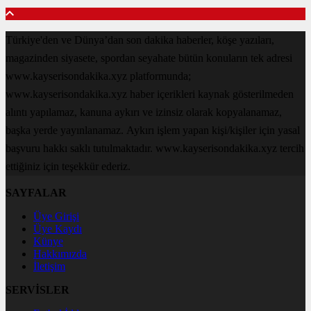
Türkiye'den ve Dünya’dan son dakika haberler, köşe yazıları,
magazinden siyasete, spordan seyahate bütün konuların tek adresi
www.kayserisondakika.xyz platformunda;
www.kayserisondakika.xyz haber içerikleri kaynak gösterilmeden
alıntı yapılamaz, kanuna aykırı ve izinsiz olarak kopyalanamaz,
başka yerde yayınlanamaz. Aykırı işlem yapan kişi/kişiler için yasal
başvuru hakkı saklı tutulmaktadır. www.kayserisondakika.xyz tercih
ettiğiniz için teşekkür ederiz.
SAYFALAR
Üye Girişi
Üye Kaydı
Künye
Hakkımızda
İletişim
SERVİSLER