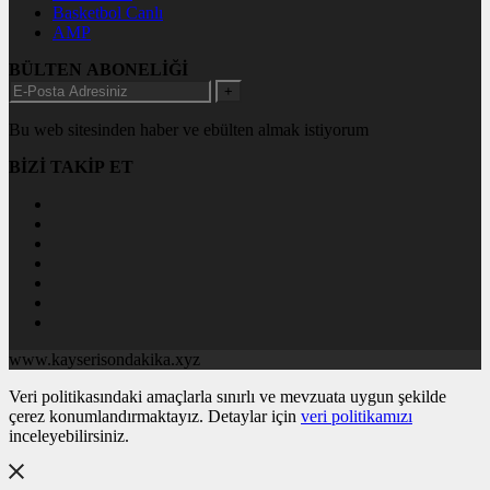
Basketbol Canlı
AMP
BÜLTEN ABONELİĞİ
+
Bu web sitesinden haber ve ebülten almak istiyorum
BİZİ TAKİP ET
www.kayserisondakika.xyz
Veri politikasındaki amaçlarla sınırlı ve mevzuata uygun şekilde
çerez konumlandırmaktayız. Detaylar için
veri politikamızı
inceleyebilirsiniz.