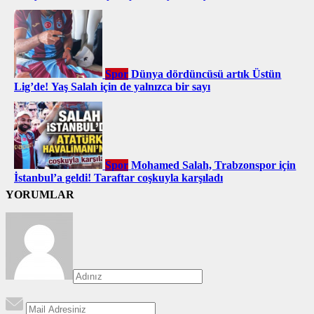
Spor
Dünya dördüncüsü artık Üstün
Lig’de! Yaş Salah için de yalnızca bir sayı
Spor
Mohamed Salah, Trabzonspor için
İstanbul’a geldi! Taraftar coşkuyla karşıladı
YORUMLAR