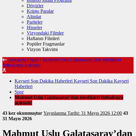
Bilardo İddaa Programı
Dövizler
Kripto Paralar
Altınlar
Pariteler
Hisseler
Vizyondaki Filmler
Haftanın Filmleri
Popüler Fragmanlar
Vizyon Takvimi
Anasayfa
/
Spor
/
Mahmut Uslu Galatasaray’dan istedikleri
futbolcuyu açıkladı!
Kayseri Son Dakika Haberleri Kayseri Son Dakika Kayseri
Haberleri
Spor
Mahmut Uslu Galatasaray’dan istedikleri futbolcuyu
açıkladı!
43 kez okunmuştur
Yayınlanma Tarihi: 31 Mayıs 2026 12:00
43
31 Mayıs 2026
Mahmut Uslu Galatasaray’dan