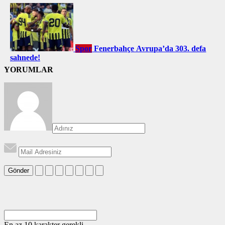
Spor
Fenerbahçe Avrupa’da 303. defa
sahnede!
YORUMLAR
Gönder
En az 10 karakter gerekli