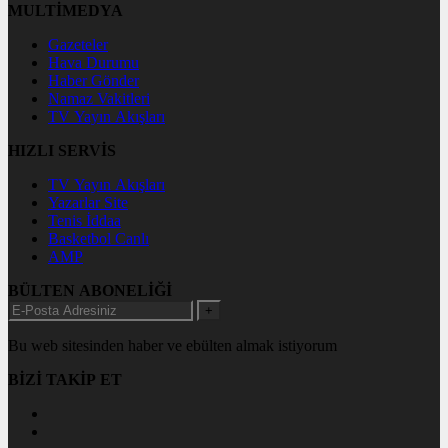
MULTİMEDYA
Gazeteler
Hava Durumu
Haber Gönder
Namaz Vakitleri
TV Yayın Akışları
HIZLI SERVİS
TV Yayın Akışları
Yazarlar Site
Tenis İddaa
Basketbol Canlı
AMP
BÜLTEN ABONELİĞİ
+
Bu web sitesinden haber ve ebülten almak istiyorum
BİZİ TAKİP ET