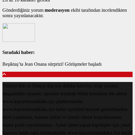
Gönderdiğiniz yorum
moderasyon
ekibi tarafından incelendikten
sonra yayınlanacaktır.
Sıradaki haber:
Beşiktaş’ta Jean Onana sürprizi! Görüşmeler başladı
Türkiye'den ve Dünya’dan son dakika haberler, köşe yazıları,
magazinden siyasete, spordan seyahate bütün konuların tek adresi
www.kayserisondakika.xyz platformunda;
www.kayserisondakika.xyz haber içerikleri kaynak gösterilmeden
alıntı yapılamaz, kanuna aykırı ve izinsiz olarak kopyalanamaz,
başka yerde yayınlanamaz. Aykırı işlem yapan kişi/kişiler için yasal
başvuru hakkı saklı tutulmaktadır. www.kayserisondakika.xyz tercih