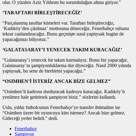
olur. O yüzden Aziz Yıldırım bu sorumluluğun altına giriyor.”
‘TARAFTARI BİRLEŞTİRECEĞİZ’
“Parçalanmış taraftar kümeleri var. Taraftarı birleştireceğiz,
‘Kadıköy’den çıkılmaz’ mottosuna döneceğiz. Fenerbahçe ruhunu
tekrar canlandıracağız. Bunu geçmişte nasıl yaptıysak bugün de
yapacağımızı biliyoruz.”
‘GALATASARAY’I YENECEK TAKIM KURACAĞIZ’
“Galatasaray’ı yenecek bir takım kurmalıyız. Bunu biz yapacağız.
Galatasaray’ın şampiyonluklarına dur diyeceğiz. Nasıl 2000 yılında
yaptıysak, bu sene de birebirini yapacağız.”
“OSIMHEN’İ İSTERİZ ANCAK BİZE GELMEZ”
“Osimhen’li kadrosu durduracak kadroyu kuracağız. Kadıköy’ü
yenilmez hale getirirsek şampiyon biziz.” sözlerini kullandı.
Uslu, yıldız futbolcunun Fenerbahçe’ye transfer ihtimaline ise
“Osimhen üzere bir oyuncuyu kim istemez? Ancak bize gelmez.
Gideceği yerler belirli.” dedi.
Fenerbahçe
Şampiyon