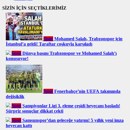
SİZİN İÇİN SEÇTİKLERİMİZ
Spor
Mohamed Salah, Trabzonspor için
İstanbul’a geldi! Taraftar coşkuyla karşıladı
Spor
Dünya basını Trabzonspor ve Mohamed Salah’ı
konuşuyor!
Spor
Fenerbahçe’nin UEFA takımında
değişiklik
Spor
Şampiyonlar Ligi 3. eleme çeşidi heyecanı başladı!
Sürpriz sonuçlar dikkat çekti
Spor
Samsunspor’dan geleceğe yatırım! 5 yıllık yeni imza
heyecan kattı