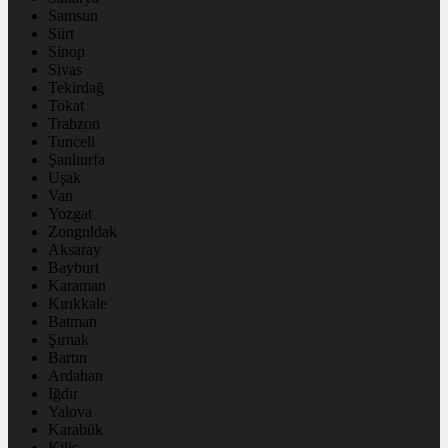
Samsun
Siirt
Sinop
Sivas
Tekirdağ
Tokat
Trabzon
Tunceli
Şanlıurfa
Uşak
Van
Yozgat
Zonguldak
Aksaray
Bayburt
Karaman
Kırıkkale
Batman
Şırnak
Bartın
Ardahan
Iğdır
Yalova
Karabük
Kilis