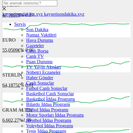
DOLAR
kayserisondakika.xyz
kayserisondakika.xyz
47,7097
$
% 0.17
Servis
Son Dakika
Namaz Vakitleri
EURO
Hava Durumu
05:00
06:00
07:00
08:00
09:00
Gazeteler
55,0509
€
% 0.06
Canlı Borsa
Canlı TV
Puan Durumu
TV Yayın Akışları
Nöbetçi Eczaneler
STERLİN
05:00
06:00
Haber Gönder
07:00
08:00
09:00
Canlı Sonuçlar
64,1875
£
% 0.01
Futbol Canlı Sonuçlar
Basketbol Canlı Sonuçlar
Basketbol İddaa Programı
Bilardo İddaa Programı
Futbol İddaa Programı
GRAM ALTIN
05:00
06:00
07:00
08:00
09:00
Motor Sporları İddaa Programı
6.602,27
%1,69
Hentbol İddaa Programı
Voleybol İddaa Programı
Tenis İddaa Programı