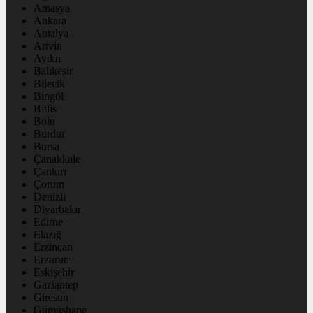
Amasya
Ankara
Antalya
Artvin
Aydın
Balıkesir
Bilecik
Bingöl
Bitlis
Bolu
Burdur
Bursa
Çanakkale
Çankırı
Çorum
Denizli
Diyarbakır
Edirne
Elazığ
Erzincan
Erzurum
Eskişehir
Gaziantep
Giresun
Gümüşhane