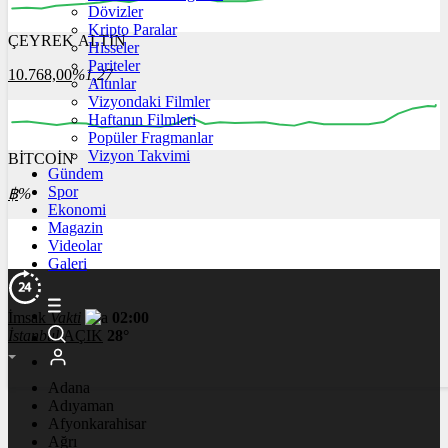
Dövizler
Kripto Paralar
ÇEYREK ALTIN
Hisseler
05:00
06:00
07:00
08:00
09:00
Pariteler
10.768,00
%1,27
Altınlar
Vizyondaki Filmler
Haftanın Filmleri
Popüler Fragmanlar
Vizyon Takvimi
BİTCOİN
00:00
00:00
00:00
00:00
Gündem
Spor
฿
%
Ekonomi
Magazin
Videolar
Galeri
İmsak
Vakti
02:00
İstanbul
AÇIK
28°
Adana
Adıyaman
Afyonkarahisar
Ağrı