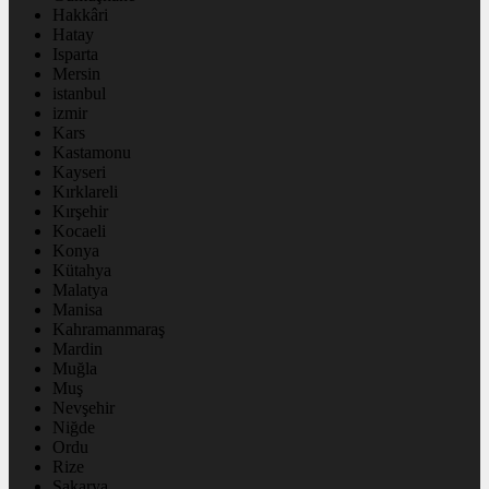
Hakkâri
Hatay
Isparta
Mersin
istanbul
izmir
Kars
Kastamonu
Kayseri
Kırklareli
Kırşehir
Kocaeli
Konya
Kütahya
Malatya
Manisa
Kahramanmaraş
Mardin
Muğla
Muş
Nevşehir
Niğde
Ordu
Rize
Sakarya