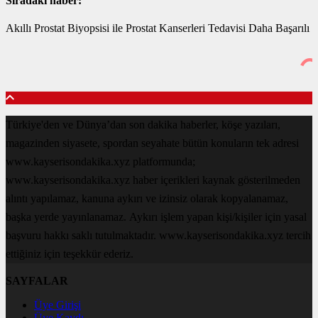
Sıradaki haber:
Akıllı Prostat Biyopsisi ile Prostat Kanserleri Tedavisi Daha Başarılı
Türkiye'den ve Dünya’dan son dakika haberler, köşe yazıları,
magazinden siyasete, spordan seyahate bütün konuların tek adresi
www.kayserisondakika.xyz platformunda;
www.kayserisondakika.xyz haber içerikleri kaynak gösterilmeden
alıntı yapılamaz, kanuna aykırı ve izinsiz olarak kopyalanamaz,
başka yerde yayınlanamaz. Aykırı işlem yapan kişi/kişiler için yasal
başvuru hakkı saklı tutulmaktadır. www.kayserisondakika.xyz tercih
ettiğiniz için teşekkür ederiz.
SAYFALAR
Üye Girişi
Üye Kaydı