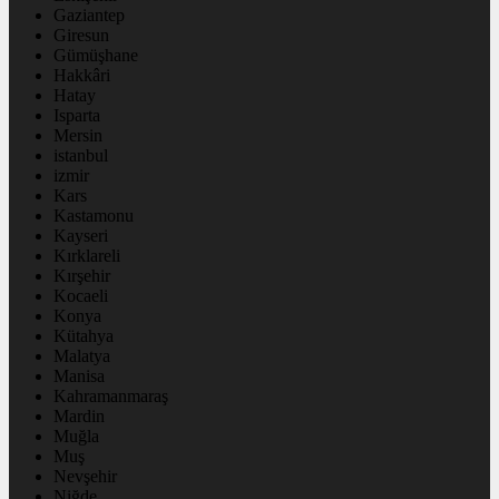
Gaziantep
Giresun
Gümüşhane
Hakkâri
Hatay
Isparta
Mersin
istanbul
izmir
Kars
Kastamonu
Kayseri
Kırklareli
Kırşehir
Kocaeli
Konya
Kütahya
Malatya
Manisa
Kahramanmaraş
Mardin
Muğla
Muş
Nevşehir
Niğde