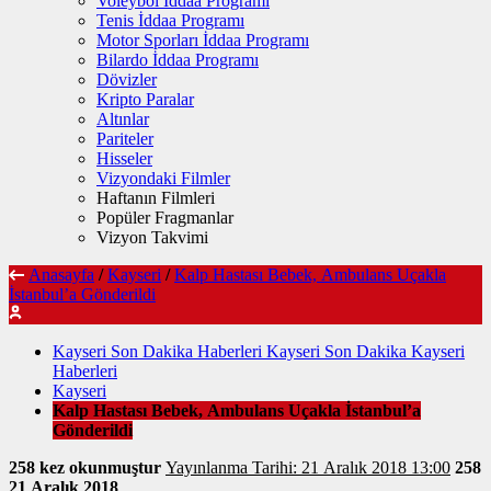
Voleybol İddaa Programı
Tenis İddaa Programı
Motor Sporları İddaa Programı
Bilardo İddaa Programı
Dövizler
Kripto Paralar
Altınlar
Pariteler
Hisseler
Vizyondaki Filmler
Haftanın Filmleri
Popüler Fragmanlar
Vizyon Takvimi
Anasayfa
/
Kayseri
/
Kalp Hastası Bebek, Ambulans Uçakla
İstanbul’a Gönderildi
Kayseri Son Dakika Haberleri Kayseri Son Dakika Kayseri
Haberleri
Kayseri
Kalp Hastası Bebek, Ambulans Uçakla İstanbul’a
Gönderildi
258 kez okunmuştur
Yayınlanma Tarihi: 21 Aralık 2018 13:00
258
21 Aralık 2018