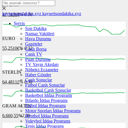
DOLAR
kayserisondakika.xyz
kayserisondakika.xyz
47,7436
$
% 0.18
Servis
Son Dakika
Namaz Vakitleri
EURO
Hava Durumu
12:00
13:00
14:00
15:00
16:00
Gazeteler
55,2510
€
% 0.32
Canlı Borsa
Canlı TV
Puan Durumu
TV Yayın Akışları
Nöbetçi Eczaneler
STERLİN
12:00
13:00
Haber Gönder
14:00
15:00
16:00
Canlı Sonuçlar
64,4811
£
% 0.38
Futbol Canlı Sonuçlar
Basketbol Canlı Sonuçlar
Basketbol İddaa Programı
Bilardo İddaa Programı
Futbol İddaa Programı
GRAM ALTIN
12:00
13:00
14:00
15:00
16:00
Motor Sporları İddaa Programı
6.660,55
%2,59
Hentbol İddaa Programı
Voleybol İddaa Programı
Tenis İddaa Programı