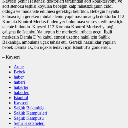
Kayseri Şehir Hastanesi doktorları tarafından aort koarktasyonu ve
aort stenozu teşhisi koyulan bebeğin kalp rahatsızlığının ciddi
olduğu ve müdahale edilmesi gerektiği belirtildi. Bebeğin hayatta
kalması için gereken müdahalenin yapılması amacıyla doktorlar 112
Komuta Kontrol Merkezi’nden yer bulunması ve sevk edilmesi için
talepte bulundu. Kayseri 112 Komuta Kontrol Merkezi yaptığı
çalışma ile İstanbul’da uygun bir merkezle irtibata geçti. İlgili
merkezin Damla D’yi kabul etmesi üzerine nakil için Sağlık
Bakanlığı, ambulans uçak tahsis etti. Gerekli hazırlıklar yapılan
bebek Damla D., bu uçakla tedavi için İstanbul’a gönderildi.
– Kayseri
Anne
Bebek
haber
haberi
haberler
haberleri
Istanbul
Kayseri
Sağlık Bakanlığı
Sağlık Kampüsleri
Sağlık Kampüsü
Şehir Hastaneleri