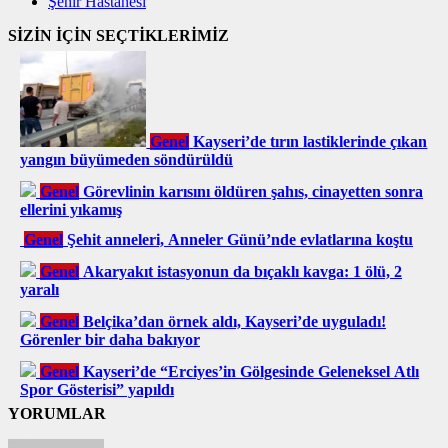
Şehir Hastanesi
SİZİN İÇİN SEÇTİKLERİMİZ
Genel
Kayseri’de tırın lastiklerinde çıkan
yangın büyümeden söndürüldü
Genel
Görevlinin karısını öldüren şahıs, cinayetten sonra
ellerini yıkamış
Genel
Şehit anneleri, Anneler Günü’nde evlatlarına koştu
Genel
Akaryakıt istasyonun da bıçaklı kavga: 1 ölü, 2
yaralı
Genel
Belçika’dan örnek aldı, Kayseri’de uyguladı!
Görenler bir daha bakıyor
Genel
Kayseri’de “Erciyes’in Gölgesinde Geleneksel Atlı
Spor Gösterisi” yapıldı
YORUMLAR