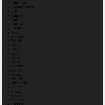
Adıyaman
Afyonkarahisar
Ağrı
Amasya
Ankara
Antalya
Artvin
Aydın
Balıkesir
Bilecik
Bingöl
Bitlis
Bolu
Burdur
Bursa
Çanakkale
Çankırı
Çorum
Denizli
Diyarbakır
Edirne
Elazığ
Erzincan
Erzurum
Eskişehir