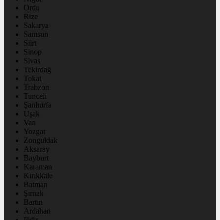
Ordu
Rize
Sakarya
Samsun
Siirt
Sinop
Sivas
Tekirdağ
Tokat
Trabzon
Tunceli
Şanlıurfa
Uşak
Van
Yozgat
Zonguldak
Aksaray
Bayburt
Karaman
Kırıkkale
Batman
Şırnak
Bartın
Ardahan
Iğdır