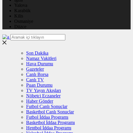
Yalova
Karabük
Kilis
Osmaniye
Düzce
Son Dakika
Namaz Vakitleri
Hava Durumu
Gazeteler
Canlı Borsa
Canlı TV
Puan Durumu
TV Yayın Akışları
Nöbetçi Eczaneler
Haber Gönder
Futbol Canlı Sonuçlar
Basketbol Canlı Sonuçlar
Futbol İddaa Programı
Basketbol İddaa Programı
Hentbol İddaa Programı