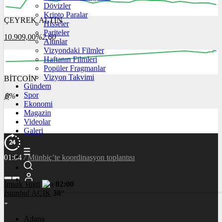
Dövizler
Kripto Paralar
ÇEYREK ALTIN
Hisseler
12:00
13:00
14:00
15:00
16:00
Pariteler
10.909,00
%2,60
Altınlar
Vizyondaki Filmler
Haftanın Filmleri
Popüler Fragmanlar
Vizyon Takvimi
BİTCOİN
00:00
00:00
00:00
00:00
00:00
Gündem
Spor
฿
%
Ekonomi
Magazin
Videolar
Galeri
01:04
/
Münbiç’te koordinasyon toplantısı
İmsak
Vakti
02:00
İstanbul
AÇIK
30°
Adana