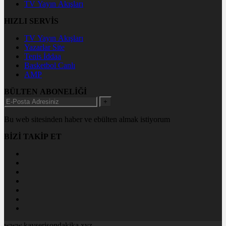
TV Yayın Akışları
HIZLI SERVİS
TV Yayın Akışları
Yazarlar Site
Tenis İddaa
Basketbol Canlı
AMP
BÜLTEN ABONELİĞİ
+
Bu web sitesinden haber ve ebülten almak istiyorum
BİZİ TAKİP ET
www.kayserisondakika.xyz