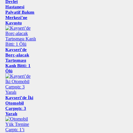
Devlet
Hastanesi
Palyatif Bakım
Merkezi’ne
Kavuştu
Kayseri’de
Borç-alacak
Tartışması
Kanlı Bitti: 1
Ölü
Kayseri’de İki
Otomobil
Çarpıştı: 3
Yaralı