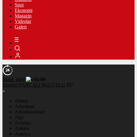
Spor
Ekonomi
Magazin
Videolar
Galeri
İmsak
Vakti
02:00
İstanbul
PARÇALI BULUTLU
25°
Adana
Adıyaman
Afyonkarahisar
Ağrı
Amasya
Ankara
Antalya