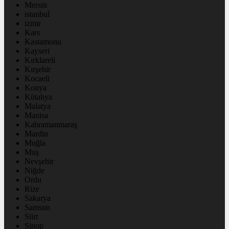
Mersin
istanbul
izmir
Kars
Kastamonu
Kayseri
Kırklareli
Kırşehir
Kocaeli
Konya
Kütahya
Malatya
Manisa
Kahramanmaraş
Mardin
Muğla
Muş
Nevşehir
Niğde
Ordu
Rize
Sakarya
Samsun
Siirt
Sinop