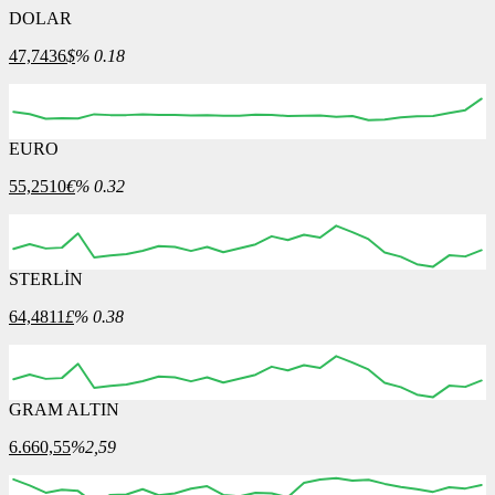
DOLAR
47,7436
$
% 0.18
EURO
16:00
17:00
18:00
19:00
20:00
55,2510
€
% 0.32
STERLİN
16:00
17:00
18:00
19:00
20:00
64,4811
£
% 0.38
GRAM ALTIN
16:00
17:00
18:00
19:00
20:00
6.660,55
%2,59