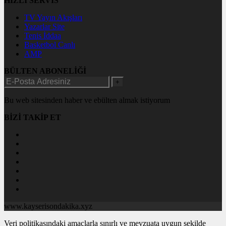
HIZLI SERVİS
TV Yayın Akışları
Yazarlar Site
Tenis İddaa
Basketbol Canlı
AMP
BÜLTEN ABONELİĞİ
+
Bu web sitesinden haber ve ebülten almak istiyorum
BİZİ TAKİP ET
www.kayserisondakika.xyz
Veri politikasındaki amaçlarla sınırlı ve mevzuata uygun şekilde