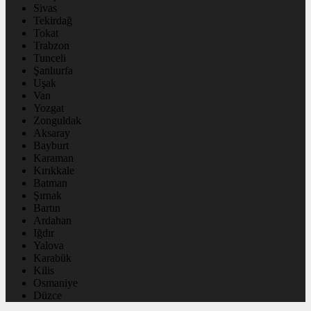
Sivas
Tekirdağ
Tokat
Trabzon
Tunceli
Şanlıurfa
Uşak
Van
Yozgat
Zonguldak
Aksaray
Bayburt
Karaman
Kırıkkale
Batman
Şırnak
Bartın
Ardahan
Iğdır
Yalova
Karabük
Kilis
Osmaniye
Düzce