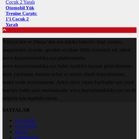
Otomobil Yük
Trenine Çarptı:
1’i Çocuk 2
Yaralı
Türkiye'den ve Dünya’dan son dakika haberler, köşe yazıları,
magazinden siyasete, spordan seyahate bütün konuların tek adresi
www.kayserisondakika.xyz platformunda;
www.kayserisondakika.xyz haber içerikleri kaynak gösterilmeden
alıntı yapılamaz, kanuna aykırı ve izinsiz olarak kopyalanamaz,
başka yerde yayınlanamaz. Aykırı işlem yapan kişi/kişiler için yasal
başvuru hakkı saklı tutulmaktadır. www.kayserisondakika.xyz tercih
ettiğiniz için teşekkür ederiz.
SAYFALAR
Üye Girişi
Üye Kaydı
Künye
Hakkımızda