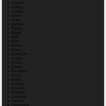
Amasya
Ankara
Antalya
Artvin
Aydın
Balıkesir
Bilecik
Bingöl
Bitlis
Bolu
Burdur
Bursa
Çanakkale
Çankırı
Çorum
Denizli
Diyarbakır
Edirne
Elazığ
Erzincan
Erzurum
Eskişehir
Gaziantep
Giresun
Gümüşhane