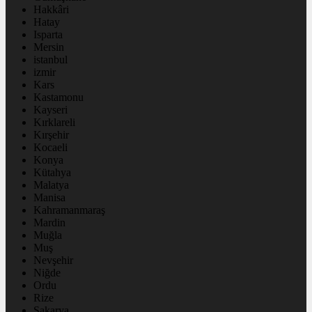
Hakkâri
Hatay
Isparta
Mersin
istanbul
izmir
Kars
Kastamonu
Kayseri
Kırklareli
Kırşehir
Kocaeli
Konya
Kütahya
Malatya
Manisa
Kahramanmaraş
Mardin
Muğla
Muş
Nevşehir
Niğde
Ordu
Rize
Sakarya