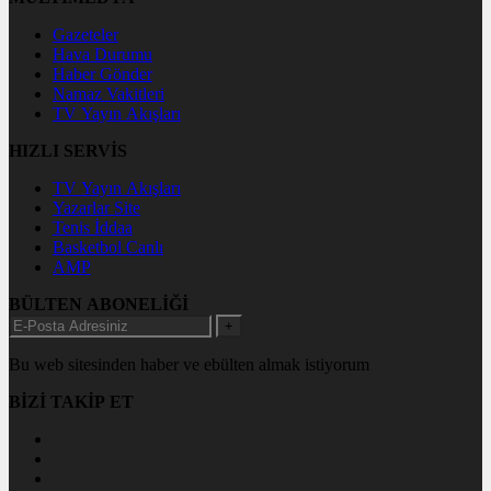
Gazeteler
Hava Durumu
Haber Gönder
Namaz Vakitleri
TV Yayın Akışları
HIZLI SERVİS
TV Yayın Akışları
Yazarlar Site
Tenis İddaa
Basketbol Canlı
AMP
BÜLTEN ABONELİĞİ
+
Bu web sitesinden haber ve ebülten almak istiyorum
BİZİ TAKİP ET