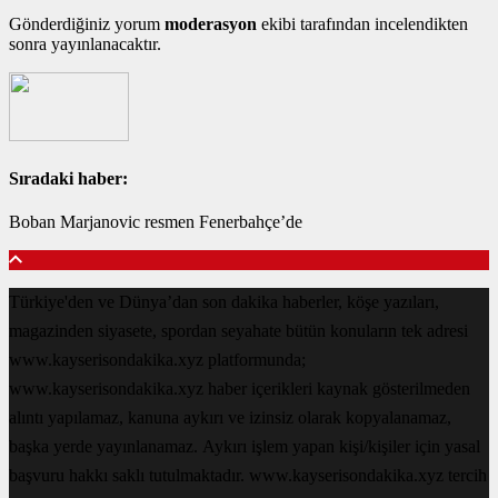
Gönderdiğiniz yorum
moderasyon
ekibi tarafından incelendikten
sonra yayınlanacaktır.
Sıradaki haber:
Boban Marjanovic resmen Fenerbahçe’de
Türkiye'den ve Dünya’dan son dakika haberler, köşe yazıları,
magazinden siyasete, spordan seyahate bütün konuların tek adresi
www.kayserisondakika.xyz platformunda;
www.kayserisondakika.xyz haber içerikleri kaynak gösterilmeden
alıntı yapılamaz, kanuna aykırı ve izinsiz olarak kopyalanamaz,
başka yerde yayınlanamaz. Aykırı işlem yapan kişi/kişiler için yasal
başvuru hakkı saklı tutulmaktadır. www.kayserisondakika.xyz tercih