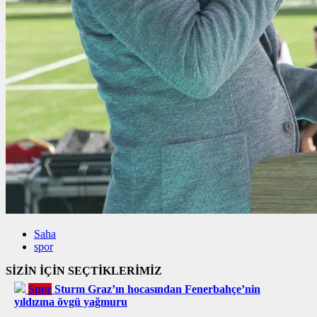
Saha
spor
SİZİN İÇİN SEÇTİKLERİMİZ
Spor
Sturm Graz’ın hocasından Fenerbahçe’nin
yıldızına övgü yağmuru