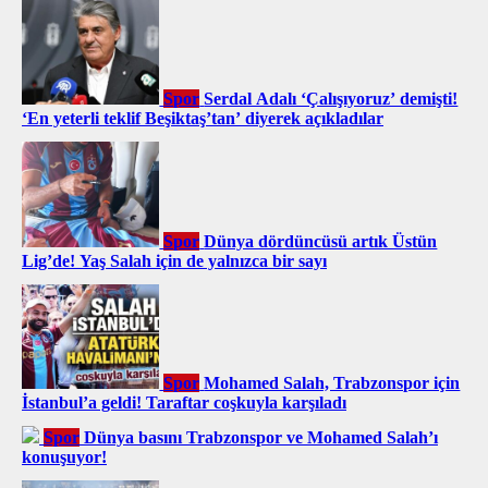
Spor
Serdal Adalı ‘Çalışıyoruz’ demişti!
‘En yeterli teklif Beşiktaş’tan’ diyerek açıkladılar
Spor
Dünya dördüncüsü artık Üstün
Lig’de! Yaş Salah için de yalnızca bir sayı
Spor
Mohamed Salah, Trabzonspor için
İstanbul’a geldi! Taraftar coşkuyla karşıladı
Spor
Dünya basını Trabzonspor ve Mohamed Salah’ı
konuşuyor!