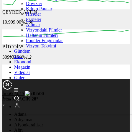
Dövizler
Kripto Paralar
ÇEYREK ALTIN
Hisseler
12:00
13:00
14:00
15:00
16:00
Pariteler
10.909,00
%2,60
Altınlar
Vizyondaki Filmler
Haftanın Filmleri
Popüler Fragmanlar
Vizyon Takvimi
BİTCOİN
00:00
00:00
00:00
00:00
00:00
Gündem
Spor
3099316
฿
%1.2
Ekonomi
Magazin
Videolar
Galeri
İmsak
Vakti
02:00
İstanbul
AÇIK
28°
Adana
Adıyaman
Afyonkarahisar
Ağrı