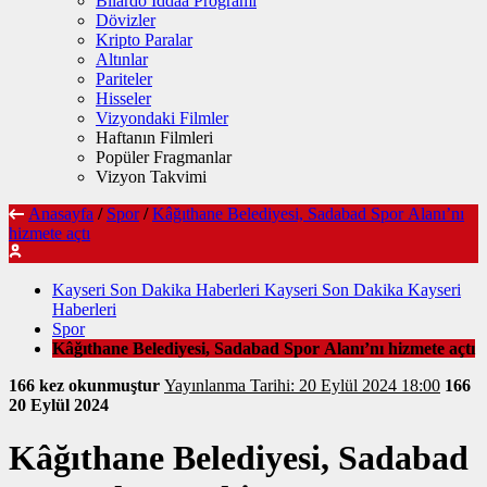
Bilardo İddaa Programı
Dövizler
Kripto Paralar
Altınlar
Pariteler
Hisseler
Vizyondaki Filmler
Haftanın Filmleri
Popüler Fragmanlar
Vizyon Takvimi
Anasayfa
/
Spor
/
Kâğıthane Belediyesi, Sadabad Spor Alanı’nı
hizmete açtı
Kayseri Son Dakika Haberleri Kayseri Son Dakika Kayseri
Haberleri
Spor
Kâğıthane Belediyesi, Sadabad Spor Alanı’nı hizmete açtı
166 kez okunmuştur
Yayınlanma Tarihi: 20 Eylül 2024 18:00
166
20 Eylül 2024
Kâğıthane Belediyesi, Sadabad