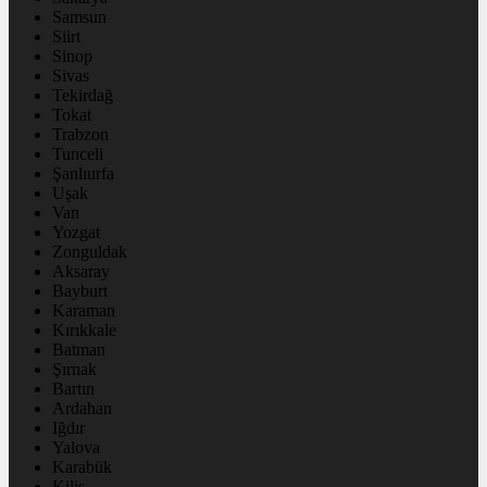
Samsun
Siirt
Sinop
Sivas
Tekirdağ
Tokat
Trabzon
Tunceli
Şanlıurfa
Uşak
Van
Yozgat
Zonguldak
Aksaray
Bayburt
Karaman
Kırıkkale
Batman
Şırnak
Bartın
Ardahan
Iğdır
Yalova
Karabük
Kilis