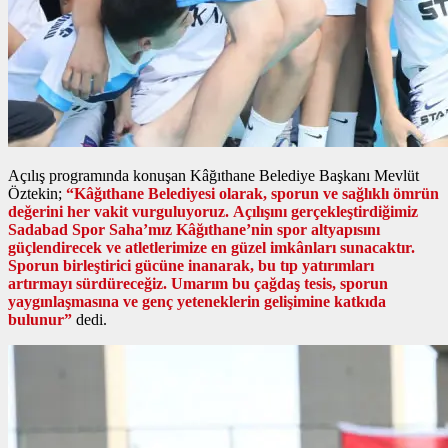
Açılış programında konuşan Kâğıthane Belediye Başkanı Mevlüt
Öztekin;
“Kâğıthane Belediyesi olarak, sporun ve sağlıklı ömrün
değerini her vakit vurguluyoruz. Açılışını gerçekleştirdiğimiz
Sadabad Spor Saha’mız Kâğıthane’nin spor altyapısını
güçlendirecek ve atletlerimize en güzel imkânları sunacaktır.
Sporun birleştirici gücüne inanarak, bu tıp yatırımları
artırmayı sürdüreceğiz. Umarım bu çağdaş tesis, sporun
yaygınlaşmasına ve genç yeteneklerin gelişimine katkıda
bulunur”
dedi.