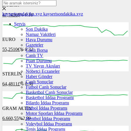
DOLAR
kayserisondakika.xyz
kayserisondakika.xyz
47,7436
$
% 0.18
Servis
Son Dakika
Namaz Vakitleri
EURO
Hava Durumu
12:00
13:00
14:00
15:00
16:00
Gazeteler
55,2510
€
% 0.32
Canlı Borsa
Canlı TV
Puan Durumu
TV Yayın Akışları
Nöbetçi Eczaneler
STERLİN
12:00
13:00
Haber Gönder
14:00
15:00
16:00
Canlı Sonuçlar
64,4811
£
% 0.38
Futbol Canlı Sonuçlar
Basketbol Canlı Sonuçlar
Basketbol İddaa Programı
Bilardo İddaa Programı
Futbol İddaa Programı
GRAM ALTIN
12:00
13:00
14:00
15:00
16:00
Motor Sporları İddaa Programı
6.660,55
%2,59
Hentbol İddaa Programı
Voleybol İddaa Programı
Tenis İddaa Programı