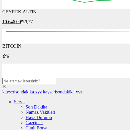
ÇEYREK ALTIN
12:00
12:15
12:30
12:45
13:00
13:15
13:30
10.646,00
%0,77
BİTCOİN
21:00
22:00
23:00
00:00
01:00
02:00
฿
%
kayserisondakika.xyz
kayserisondakika.xyz
Servis
Son Dakika
Namaz Vakitleri
Hava Durumu
Gazeteler
Canlı Borsa