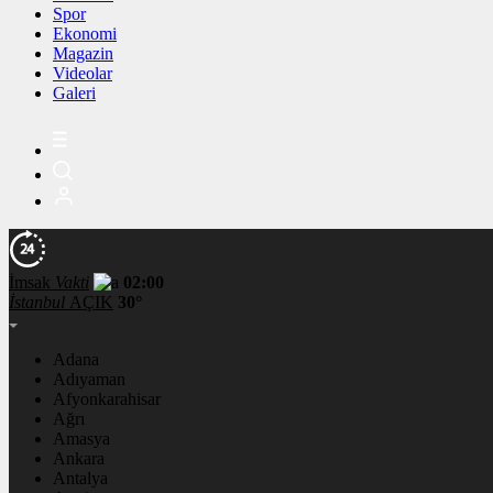
Spor
Ekonomi
Magazin
Videolar
Galeri
İmsak
Vakti
02:00
İstanbul
AÇIK
30°
Adana
Adıyaman
Afyonkarahisar
Ağrı
Amasya
Ankara
Antalya