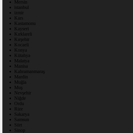
Mersin
istanbul
izmir
Kars
Kastamonu
Kayseri
Kırklareli
Kırşehir
Kocaeli
Konya
Kütahya
Malatya
Manisa
Kahramanmaraş
Mardin
Muğla
Muş
Nevşehir
Niğde
Ordu
Rize
Sakarya
Samsun
Siirt
Sinop