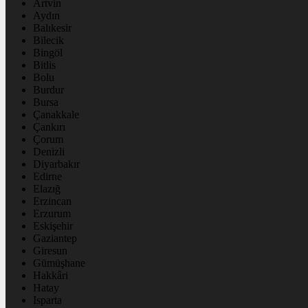
Artvin
Aydın
Balıkesir
Bilecik
Bingöl
Bitlis
Bolu
Burdur
Bursa
Çanakkale
Çankırı
Çorum
Denizli
Diyarbakır
Edirne
Elazığ
Erzincan
Erzurum
Eskişehir
Gaziantep
Giresun
Gümüşhane
Hakkâri
Hatay
Isparta