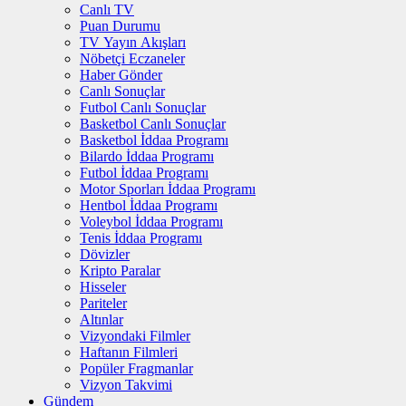
Canlı TV
Puan Durumu
TV Yayın Akışları
Nöbetçi Eczaneler
Haber Gönder
Canlı Sonuçlar
Futbol Canlı Sonuçlar
Basketbol Canlı Sonuçlar
Basketbol İddaa Programı
Bilardo İddaa Programı
Futbol İddaa Programı
Motor Sporları İddaa Programı
Hentbol İddaa Programı
Voleybol İddaa Programı
Tenis İddaa Programı
Dövizler
Kripto Paralar
Hisseler
Pariteler
Altınlar
Vizyondaki Filmler
Haftanın Filmleri
Popüler Fragmanlar
Vizyon Takvimi
Gündem