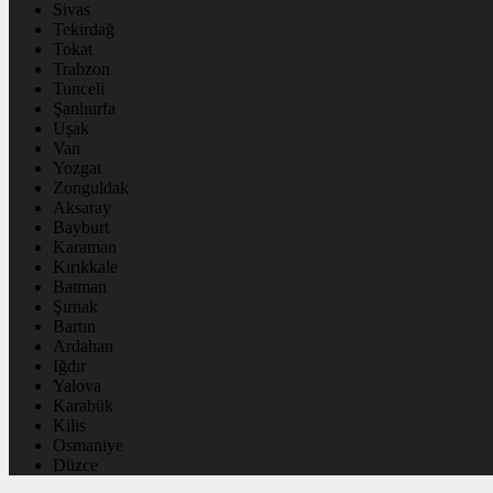
Sivas
Tekirdağ
Tokat
Trabzon
Tunceli
Şanlıurfa
Uşak
Van
Yozgat
Zonguldak
Aksaray
Bayburt
Karaman
Kırıkkale
Batman
Şırnak
Bartın
Ardahan
Iğdır
Yalova
Karabük
Kilis
Osmaniye
Düzce