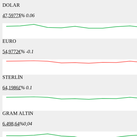
DOLAR
47,5977
$
% 0.06
EURO
12:00
12:15
12:30
12:45
13:00
13:15
13:30
54,9772
€
% -0.1
STERLİN
12:00
12:15
12:30
12:45
13:00
13:15
13:30
64,1986
£
% 0.1
GRAM ALTIN
12:00
12:15
12:30
12:45
13:00
13:15
13:30
6.498,64
%0,04