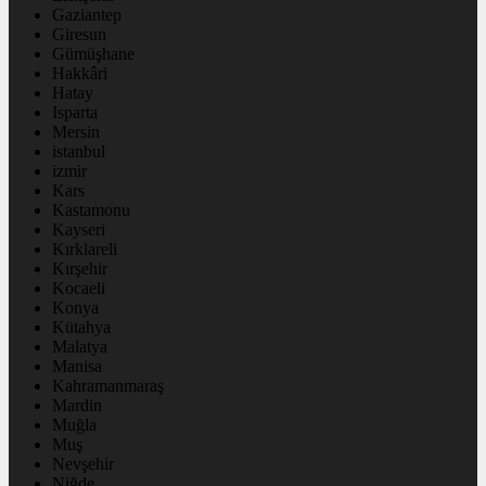
Gaziantep
Giresun
Gümüşhane
Hakkâri
Hatay
Isparta
Mersin
istanbul
izmir
Kars
Kastamonu
Kayseri
Kırklareli
Kırşehir
Kocaeli
Konya
Kütahya
Malatya
Manisa
Kahramanmaraş
Mardin
Muğla
Muş
Nevşehir
Niğde