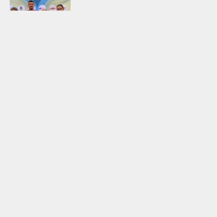
Spor
Ulusal sportmenler tarih yazdı!
Şimal Yılmaz ve Fahrettincan Er Avrupa Şampiyonu
Spor
Bir devir Fenerbahçe’de
oynuyordu! Ulusal yıldız 2. Lig grubuna imza attı
Spor
İsmail Kartal birinci 11’ini
belirledi! Yıldız isim dönüyor