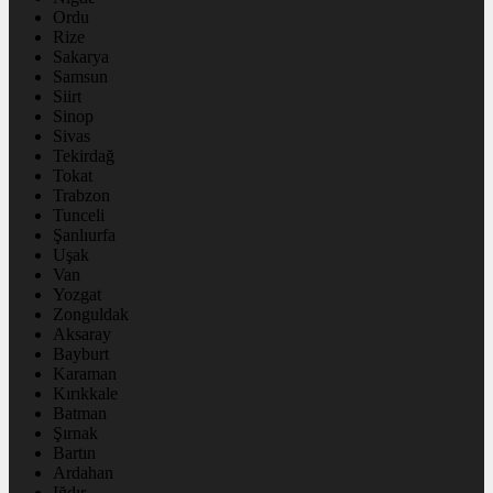
Ordu
Rize
Sakarya
Samsun
Siirt
Sinop
Sivas
Tekirdağ
Tokat
Trabzon
Tunceli
Şanlıurfa
Uşak
Van
Yozgat
Zonguldak
Aksaray
Bayburt
Karaman
Kırıkkale
Batman
Şırnak
Bartın
Ardahan
Iğdır