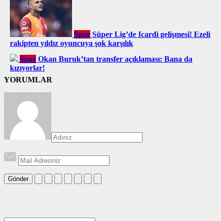
Spor
Süper Lig’de Icardi gelişmesi! Ezeli
rakipten yıldız oyuncuya şok karşılık
Spor
Okan Buruk’tan transfer açıklaması: Bana da
kızıyorlar!
YORUMLAR
Gönder