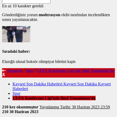
En az 10 karakter gerekli
Gönderdiğiniz yorum
moderasyon
ekibi tarafından incelendikten
sonra yayınlanacaktır.
Sıradaki haber:
Elazığlı ulusal boksör olimpiyat biletini kaptı
Anasayfa
/
Spor
/
UEFA Konferans Ligi’nde final Yunanistan’da
Kayseri Son Dakika Haberleri Kayseri Son Dakika Kayseri
Haberleri
Spor
UEFA Konferans Ligi’nde final Yunanistan’da
210 kez okunmuştur
Yayınlanma Tarihi: 30 Haziran 2023 23:59
210
30 Haziran 2023