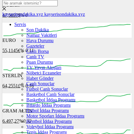
DOLAR
kayserisondakika.xyz
kayserisondakika.xyz
47,5897
$
% 0
Servis
Son Dakika
Namaz Vakitleri
EURO
Hava Durumu
00:00
00:00
00:00
00:00
00:00
00:00
Gazeteler
55,1145
€
% 0.11
Canlı Borsa
Canlı TV
Puan Durumu
TV Yayın Akışları
Nöbetçi Eczaneler
STERLİN
00:00
00:00
Haber Gönder
00:00
00:00
00:00
00:00
Canlı Sonuçlar
64,2551
£
% 0.16
Futbol Canlı Sonuçlar
Basketbol Canlı Sonuçlar
Basketbol İddaa Programı
Bilardo İddaa Programı
Futbol İddaa Programı
GRAM ALTIN
00:00
00:00
00:00
00:00
00:00
00:00
Motor Sporları İddaa Programı
6.497,27
%0,02
Hentbol İddaa Programı
Voleybol İddaa Programı
Tenis İddaa Programı