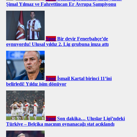
Şimal Yılmaz ve Fahrettincan Er Avrupa Şampiyonu
Spor
Bir devir Fenerbahçe’de
oynuyordu! Ulusal yıldız 2. Lig grubuna imza attı
Spor
İsmail Kartal birinci 11’ini
belirledi! Yıldız isim dönüyor
Spor
Son dakika… Uluslar Ligi’ndeki
Türkiye – Belçika maçının oynanacağı stat açıklandı