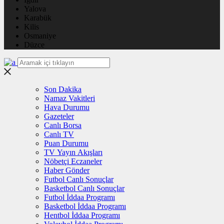
Yalova
Karabük
Kilis
Osmaniye
Düzce
Son Dakika
Namaz Vakitleri
Hava Durumu
Gazeteler
Canlı Borsa
Canlı TV
Puan Durumu
TV Yayın Akışları
Nöbetçi Eczaneler
Haber Gönder
Futbol Canlı Sonuçlar
Basketbol Canlı Sonuçlar
Futbol İddaa Programı
Basketbol İddaa Programı
Hentbol İddaa Programı