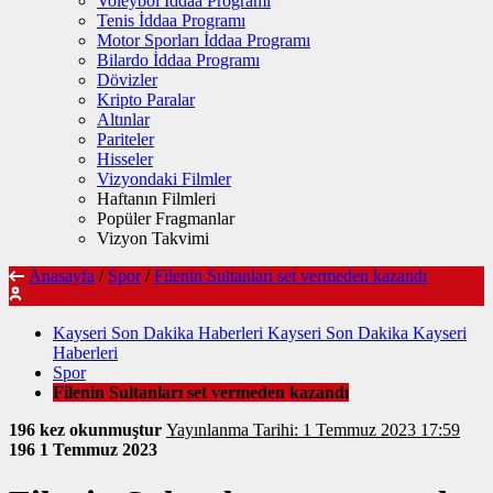
Voleybol İddaa Programı
Tenis İddaa Programı
Motor Sporları İddaa Programı
Bilardo İddaa Programı
Dövizler
Kripto Paralar
Altınlar
Pariteler
Hisseler
Vizyondaki Filmler
Haftanın Filmleri
Popüler Fragmanlar
Vizyon Takvimi
Anasayfa
/
Spor
/
Filenin Sultanları set vermeden kazandı
Kayseri Son Dakika Haberleri Kayseri Son Dakika Kayseri
Haberleri
Spor
Filenin Sultanları set vermeden kazandı
196 kez okunmuştur
Yayınlanma Tarihi: 1 Temmuz 2023 17:59
196
1 Temmuz 2023