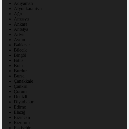
Adıyaman
Afyonkarahisar
Ağrı
Amasya
Ankara
Antalya
Artvin
Aydın
Balıkesir
Bilecik
Bingöl
Bitlis
Bolu
Burdur
Bursa
Çanakkale
Çankırı
Çorum
Denizli
Diyarbakır
Edirne
Elazığ
Erzincan
Erzurum
Eskişehir