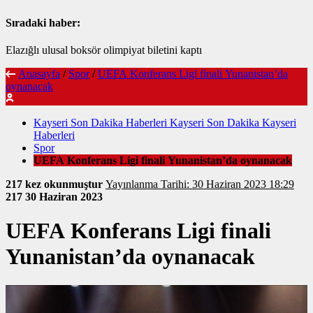
Sıradaki haber:
Elazığlı ulusal boksör olimpiyat biletini kaptı
Anasayfa
/
Spor
/
UEFA Konferans Ligi finali Yunanistan’da
oynanacak
Kayseri Son Dakika Haberleri Kayseri Son Dakika Kayseri
Haberleri
Spor
UEFA Konferans Ligi finali Yunanistan’da oynanacak
217 kez okunmuştur
Yayınlanma Tarihi: 30 Haziran 2023 18:29
217
30 Haziran 2023
UEFA Konferans Ligi finali
Yunanistan’da oynanacak