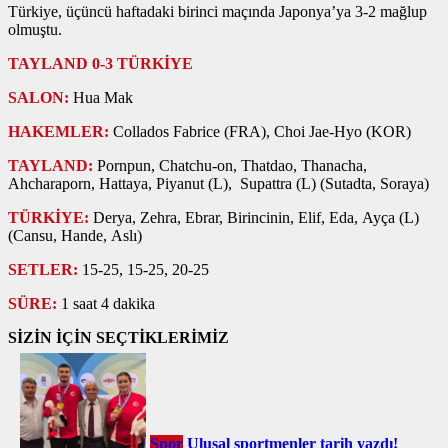
Türkiye, üçüncü haftadaki birinci maçında Japonya’ya 3-2 mağlup
olmuştu.
TAYLAND 0-3 TÜRKİYE
SALON:
Hua Mak
HAKEMLER:
Collados Fabrice (FRA), Choi Jae-Hyo (KOR)
TAYLAND:
Pornpun, Chatchu-on, Thatdao, Thanacha,
Ahcharaporn, Hattaya, Piyanut (L), Supattra (L) (Sutadta, Soraya)
TÜRKİYE:
Derya, Zehra, Ebrar, Birincinin, Elif, Eda, Ayça (L)
(Cansu, Hande, Aslı)
SETLER:
15-25, 15-25, 20-25
SÜRE:
1 saat 4 dakika
SİZİN İÇİN SEÇTİKLERİMİZ
Spor
Ulusal sportmenler tarih yazdı!