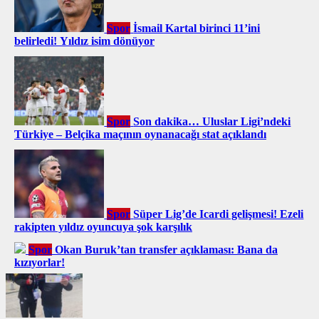
Spor
İsmail Kartal birinci 11’ini
belirledi! Yıldız isim dönüyor
Spor
Son dakika… Uluslar Ligi’ndeki
Türkiye – Belçika maçının oynanacağı stat açıklandı
Spor
Süper Lig’de Icardi gelişmesi! Ezeli
rakipten yıldız oyuncuya şok karşılık
Spor
Okan Buruk’tan transfer açıklaması: Bana da
kızıyorlar!