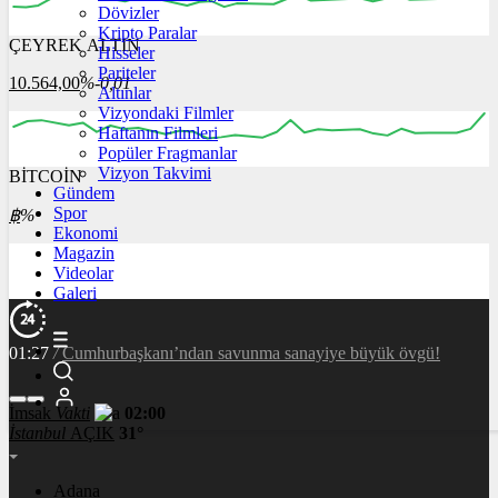
Dövizler
Kripto Paralar
ÇEYREK ALTIN
Hisseler
00:00
00:00
00:00
00:00
00:00
00:00
Pariteler
10.564,00
%-0,01
Altınlar
Vizyondaki Filmler
Haftanın Filmleri
Popüler Fragmanlar
Vizyon Takvimi
BİTCOİN
00:00
00:00
00:00
00:00
00:00
Gündem
Spor
฿
%
Ekonomi
Magazin
Videolar
Galeri
01:27
/
Cumhurbaşkanı’ndan savunma sanayiye büyük övgü!
İmsak
Vakti
02:00
İstanbul
AÇIK
31°
Adana