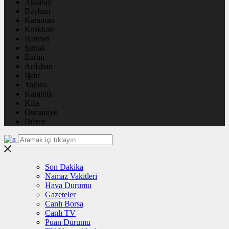
Aksaray
Bayburt
Karaman
Kırıkkale
Batman
Şırnak
Bartın
Ardahan
Iğdır
Yalova
Karabük
Kilis
Osmaniye
Düzce
Son Dakika
Namaz Vakitleri
Hava Durumu
Gazeteler
Canlı Borsa
Canlı TV
Puan Durumu