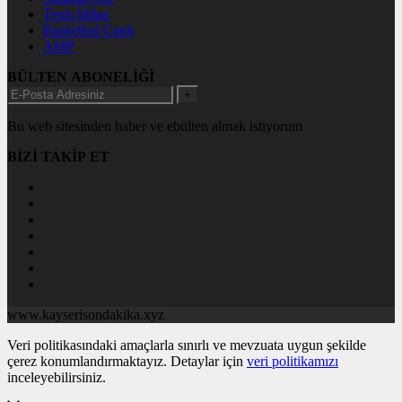
Tenis İddaa
Basketbol Canlı
AMP
BÜLTEN ABONELİĞİ
+
Bu web sitesinden haber ve ebülten almak istiyorum
BİZİ TAKİP ET
www.kayserisondakika.xyz
Veri politikasındaki amaçlarla sınırlı ve mevzuata uygun şekilde
çerez konumlandırmaktayız. Detaylar için
veri politikamızı
inceleyebilirsiniz.