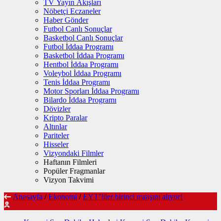
TV Yayın Akışları
Nöbetçi Eczaneler
Haber Gönder
Futbol Canlı Sonuçlar
Basketbol Canlı Sonuçlar
Futbol İddaa Programı
Basketbol İddaa Programı
Hentbol İddaa Programı
Voleybol İddaa Programı
Tenis İddaa Programı
Motor Sporları İddaa Programı
Bilardo İddaa Programı
Dövizler
Kripto Paralar
Altınlar
Pariteler
Hisseler
Vizyondaki Filmler
Haftanın Filmleri
Popüler Fragmanlar
Vizyon Takvimi
Anasayfa
/
Ekonomi
/
EYT’liler birinci maaşını alıyor!