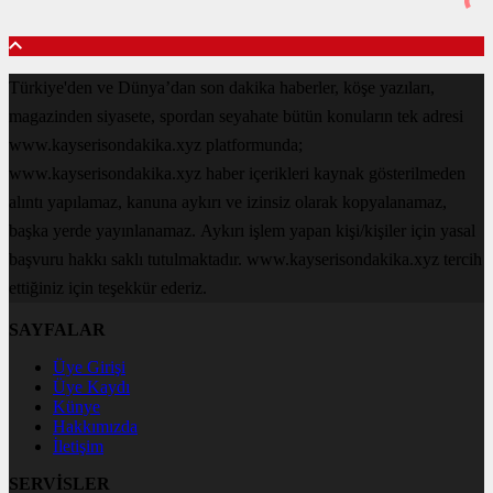
Türkiye'den ve Dünya’dan son dakika haberler, köşe yazıları,
magazinden siyasete, spordan seyahate bütün konuların tek adresi
www.kayserisondakika.xyz platformunda;
www.kayserisondakika.xyz haber içerikleri kaynak gösterilmeden
alıntı yapılamaz, kanuna aykırı ve izinsiz olarak kopyalanamaz,
başka yerde yayınlanamaz. Aykırı işlem yapan kişi/kişiler için yasal
başvuru hakkı saklı tutulmaktadır. www.kayserisondakika.xyz tercih
ettiğiniz için teşekkür ederiz.
SAYFALAR
Üye Girişi
Üye Kaydı
Künye
Hakkımızda
İletişim
SERVİSLER