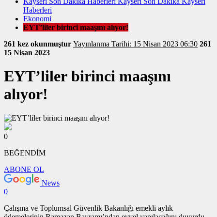
Kayseri Son Dakika Haberleri Kayseri Son Dakika Kayseri
Haberleri
Ekonomi
EYT’liler birinci maaşını alıyor!
261 kez okunmuştur
Yayınlanma Tarihi: 15 Nisan 2023 06:30
261
15 Nisan 2023
EYT’liler birinci maaşını
alıyor!
0
BEĞENDİM
ABONE OL
News
0
Çalışma ve Toplumsal Güvenlik Bakanlığı emekli aylık
ödemelerinin Ramazan Bayramı’ndan evvel yapılacağını duyurdu.