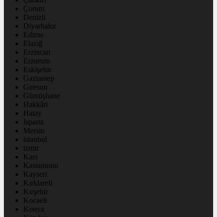
Çorum
Denizli
Diyarbakır
Edirne
Elazığ
Erzincan
Erzurum
Eskişehir
Gaziantep
Giresun
Gümüşhane
Hakkâri
Hatay
Isparta
Mersin
istanbul
izmir
Kars
Kastamonu
Kayseri
Kırklareli
Kırşehir
Kocaeli
Konya