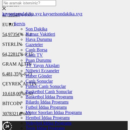
DOLAR
kayserisondakika.xyz
kayserisondakika.xyz
47,5994
$
% 0.05
Servis
EURO
Son Dakika
Namaz Vakitleri
54,9735
€
% -0.1
Hava Durumu
STERLİN
Gazeteler
Canlı Borsa
64,2281
£
% 0.15
Canlı TV
Puan Durumu
GRAM ALTIN
TV Yayın Akışları
Nöbetçi Eczaneler
6.481,35
%-0,23
Haber Gönder
Canlı Sonuçlar
ÇEYREK ALTIN
Futbol Canlı Sonuçlar
Basketbol Canlı Sonuçlar
10.618,00
%0,50
Basketbol İddaa Programı
Bilardo İddaa Programı
BİTCOİN
Futbol İddaa Programı
Motor Sporları İddaa Programı
3078321
฿
%0.5
Hentbol İddaa Programı
Voleybol İddaa Programı
Tenis İddaa Programı