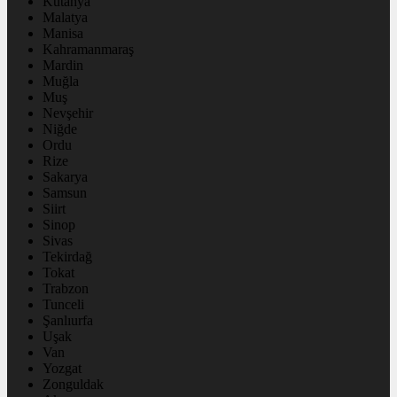
Kütahya
Malatya
Manisa
Kahramanmaraş
Mardin
Muğla
Muş
Nevşehir
Niğde
Ordu
Rize
Sakarya
Samsun
Siirt
Sinop
Sivas
Tekirdağ
Tokat
Trabzon
Tunceli
Şanlıurfa
Uşak
Van
Yozgat
Zonguldak