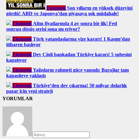
Ekonomi
Son yılların en yüksek düzeyini
gördü! ABD ve Japonya’dan piyasaya şok müdahale!
Ekonomi
Altın fiyatlarında 4 ay sonra bir ilk! Fed
sonrası düşüş serisi sona mı eriyor?
Ekonomi
Türk vatandaşlarına vize kararı! 1 Kasım’dan
itibaren başlıyor
Ekonomi
Dev Çinli bankadan Türkiye kararı! 5 şubesini
kapatıyor
Ekonomi
Yağışların rahmeti güce yansıdı: Barajlar tam
kapasiteye yaklaştı
Ekonomi
Türkiye’den dev çıkarma! 50 milyar dolarlık
pazar için yeni strateji
YORUMLAR