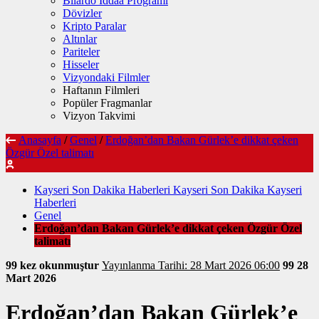
Bilardo İddaa Programı
Dövizler
Kripto Paralar
Altınlar
Pariteler
Hisseler
Vizyondaki Filmler
Haftanın Filmleri
Popüler Fragmanlar
Vizyon Takvimi
Anasayfa
/
Genel
/
Erdoğan’dan Bakan Gürlek’e dikkat çeken
Özgür Özel talimatı
Kayseri Son Dakika Haberleri Kayseri Son Dakika Kayseri
Haberleri
Genel
Erdoğan’dan Bakan Gürlek’e dikkat çeken Özgür Özel
talimatı
99 kez okunmuştur
Yayınlanma Tarihi: 28 Mart 2026 06:00
99
28
Mart 2026
Erdoğan’dan Bakan Gürlek’e