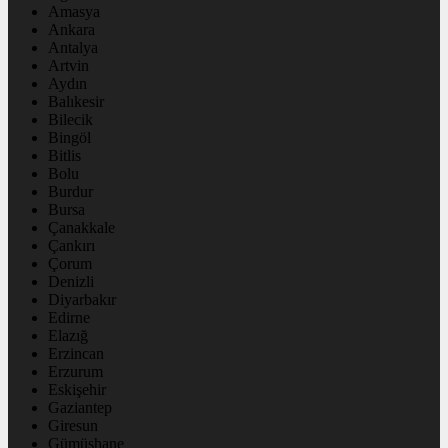
Amasya
Ankara
Antalya
Artvin
Aydın
Balıkesir
Bilecik
Bingöl
Bitlis
Bolu
Burdur
Bursa
Çanakkale
Çankırı
Çorum
Denizli
Diyarbakır
Edirne
Elazığ
Erzincan
Erzurum
Eskişehir
Gaziantep
Giresun
Gümüşhane