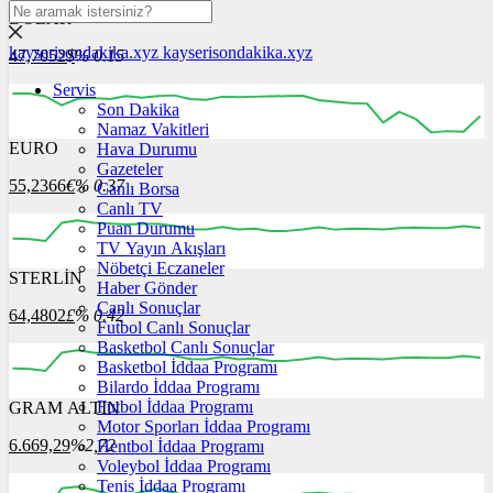
DOLAR
kayserisondakika.xyz
kayserisondakika.xyz
47,7052
$
% 0.15
Servis
Son Dakika
Namaz Vakitleri
EURO
Hava Durumu
12:00
13:00
14:00
15:00
16:00
Gazeteler
55,2366
€
% 0.37
Canlı Borsa
Canlı TV
Puan Durumu
TV Yayın Akışları
Nöbetçi Eczaneler
STERLİN
12:00
13:00
Haber Gönder
14:00
15:00
16:00
Canlı Sonuçlar
64,4802
£
% 0.42
Futbol Canlı Sonuçlar
Basketbol Canlı Sonuçlar
Basketbol İddaa Programı
Bilardo İddaa Programı
Futbol İddaa Programı
GRAM ALTIN
12:00
13:00
14:00
15:00
16:00
Motor Sporları İddaa Programı
6.669,29
%2,72
Hentbol İddaa Programı
Voleybol İddaa Programı
Tenis İddaa Programı