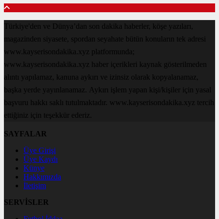
Türkiye'den ve Dünya’dan son dakika haberler, köşe yazıları,
magazinden siyasete, spordan seyahate bütün konuların tek adresi
www.kayserisondakika.xyz platformunda;
www.kayserisondakika.xyz haber içerikleri kaynak gösterilmeden
alıntı yapılamaz, kanuna aykırı ve izinsiz olarak kopyalanamaz,
başka yerde yayınlanamaz. Aykırı işlem yapan kişi/kişiler için yasal
başvuru hakkı saklı tutulmaktadır. www.kayserisondakika.xyz tercih
ettiğiniz için teşekkür ederiz.
SAYFALAR
Üye Girişi
Üye Kaydı
Künye
Hakkımızda
İletişim
SERVİSLER
Futbol İddaa