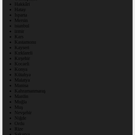
Hakkâri
Hatay
Isparta
Mersin
istanbul
izmir
Kars
Kastamonu
Kayseri
Kırklareli
Kırşehir
Kocaeli
Konya
Kütahya
Malatya
Manisa
Kahramanmaraş
Mardin
Muğla
Muş
Nevşehir
Niğde
Ordu
Rize
Sakarya