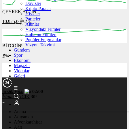
Dövizler
Kripto Paralar
ÇEYREK ALTIN
Hisseler
12:00
13:00
14:00
15:00
16:00
Pariteler
10.925,00
%2,75
Altınlar
Vizyondaki Filmler
Haftanın Filmleri
Popüler Fragmanlar
Vizyon Takvimi
BİTCOİN
00:00
00:00
00:00
00:00
00:00
Gündem
Spor
฿
%
Ekonomi
Magazin
Videolar
Galeri
İmsak
Vakti
02:00
İstanbul
AÇIK
30°
Adana
Adıyaman
Afyonkarahisar
Ağrı