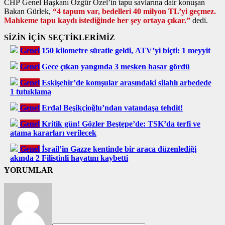
CHP Genel Başkanı Özgür Özel’in tapu savlarına dair konuşan
Bakan Gürlek,
“4 tapum var, bedelleri 40 milyon TL’yi geçmez.
Mahkeme tapu kaydı istediğinde her şey ortaya çıkar.”
dedi.
SİZİN İÇİN SEÇTİKLERİMİZ
Genel
150 kilometre süratle geldi, ATV’yi biçti: 1 meyyit
Genel
Gece çıkan yangında 3 mesken hasar gördü
Genel
Eskişehir’de komşular arasındaki silahlı arbedede
1 tutuklama
Genel
Erdal Beşikçioğlu’ndan vatandaşa tehdit!
Genel
Kritik gün! Gözler Beştepe’de: TSK’da terfi ve
atama kararları verilecek
Genel
İsrail’in Gazze kentinde bir araca düzenlediği
akında 2 Filistinli hayatını kaybetti
YORUMLAR