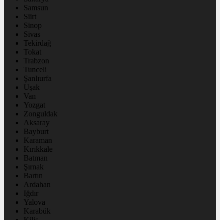
Samsun
Siirt
Sinop
Sivas
Tekirdağ
Tokat
Trabzon
Tunceli
Şanlıurfa
Uşak
Van
Yozgat
Zonguldak
Aksaray
Bayburt
Karaman
Kırıkkale
Batman
Şırnak
Bartın
Ardahan
Iğdır
Yalova
Karabük
Kilis