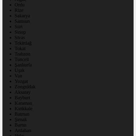
Ordu
Rize
Sakarya
Samsun
Siirt
Sinop
Sivas
Tekirdağ
Tokat
Trabzon
Tunceli
Şanlıurfa
Uşak
Van
Yozgat
Zonguldak
Aksaray
Bayburt
Karaman
Kırıkkale
Batman
Şırnak
Bartın
Ardahan
Iğdır