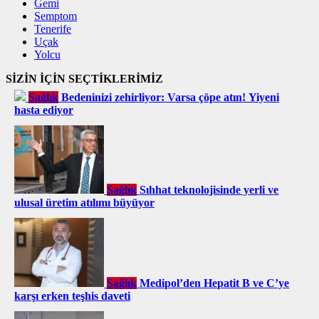
Gemi
Semptom
Tenerife
Uçak
Yolcu
SİZİN İÇİN SEÇTİKLERİMİZ
Sağlık
Bedeninizi zehirliyor: Varsa çöpe atın! Yiyeni
hasta ediyor
Sağlık
Sıhhat teknolojisinde yerli ve
ulusal üretim atılımı büyüyor
Sağlık
Medipol’den Hepatit B ve C’ye
karşı erken teşhis daveti