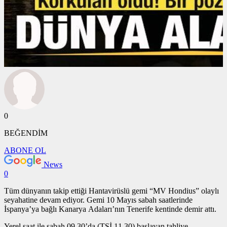
0
BEĞENDİM
ABONE OL
News
0
Tüm dünyanın takip ettiği Hantavirüslü gemi “MV Hondius” olaylı
seyahatine devam ediyor. Gemi 10 Mayıs sabah saatlerinde
İspanya’ya bağlı Kanarya Adaları’nın Tenerife kentinde demir attı.
Yerel saat ile sabah 09.30’da (TSİ 11.30) başlayan tahliye