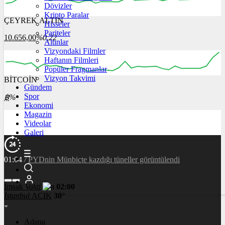
Dövizler
Kripto Paralar
ÇEYREK ALTIN
Hisseler
00:00
00:00
00:00
00:00
00:00
Pariteler
10.656,00
%0,22
Altınlar
Vizyondaki Filmler
Haftanın Filmleri
Popüler Fragmanlar
Vizyon Takvimi
BİTCOİN
00:00
00:00
00:00
00:00
00:00
Gündem
Spor
฿
%
Ekonomi
Magazin
Videolar
Galeri
01:04
/
PYDnin Münbiçte kazdığı tüneller görüntülendi​
İmsak
Vakti
02:00
İstanbul
AÇIK
30°
Adana