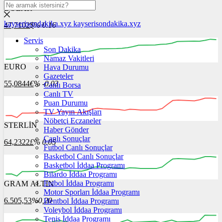
DOLAR
kayserisondakika.xyz
kayserisondakika.xyz
47,7102
$
% 0.16
Servis
Son Dakika
Namaz Vakitleri
EURO
Hava Durumu
00:00
00:00
00:00
00:00
00:00
Gazeteler
55,0844
€
% -0.03
Canlı Borsa
Canlı TV
Puan Durumu
TV Yayın Akışları
Nöbetçi Eczaneler
STERLİN
00:00
00:00
Haber Gönder
00:00
00:00
00:00
00:00
Canlı Sonuçlar
64,2322
£
% 0.05
Futbol Canlı Sonuçlar
Basketbol Canlı Sonuçlar
Basketbol İddaa Programı
Bilardo İddaa Programı
Futbol İddaa Programı
GRAM ALTIN
00:00
00:00
00:00
00:00
00:00
00:00
Motor Sporları İddaa Programı
6.505,53
%0,20
Hentbol İddaa Programı
Voleybol İddaa Programı
Tenis İddaa Programı