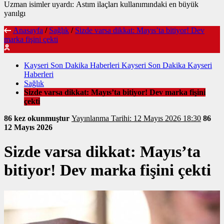
Uzman isimler uyardı: Astım ilaçları kullanımındaki en büyük
yanılgı
Anasayfa
/
Sağlık
/
Sizde varsa dikkat: Mayıs’ta bitiyor! Dev
marka fişini çekti
Kayseri Son Dakika Haberleri Kayseri Son Dakika Kayseri
Haberleri
Sağlık
Sizde varsa dikkat: Mayıs’ta bitiyor! Dev marka fişini
çekti
86 kez okunmuştur
Yayınlanma Tarihi: 12 Mayıs 2026 18:30
86
12 Mayıs 2026
Sizde varsa dikkat: Mayıs’ta
bitiyor! Dev marka fişini çekti