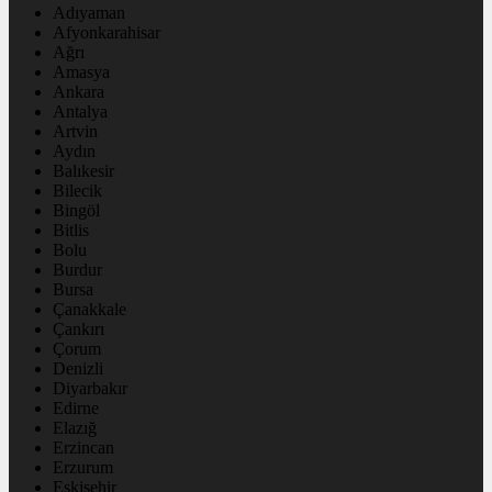
Adıyaman
Afyonkarahisar
Ağrı
Amasya
Ankara
Antalya
Artvin
Aydın
Balıkesir
Bilecik
Bingöl
Bitlis
Bolu
Burdur
Bursa
Çanakkale
Çankırı
Çorum
Denizli
Diyarbakır
Edirne
Elazığ
Erzincan
Erzurum
Eskişehir