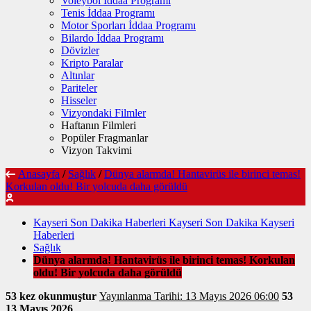
Voleybol İddaa Programı
Tenis İddaa Programı
Motor Sporları İddaa Programı
Bilardo İddaa Programı
Dövizler
Kripto Paralar
Altınlar
Pariteler
Hisseler
Vizyondaki Filmler
Haftanın Filmleri
Popüler Fragmanlar
Vizyon Takvimi
Anasayfa
/
Sağlık
/
Dünya alarmda! Hantavirüs ile birinci temas!
Korkulan oldu! Bir yolcuda daha görüldü
Kayseri Son Dakika Haberleri Kayseri Son Dakika Kayseri
Haberleri
Sağlık
Dünya alarmda! Hantavirüs ile birinci temas! Korkulan
oldu! Bir yolcuda daha görüldü
53 kez okunmuştur
Yayınlanma Tarihi: 13 Mayıs 2026 06:00
53
13 Mayıs 2026