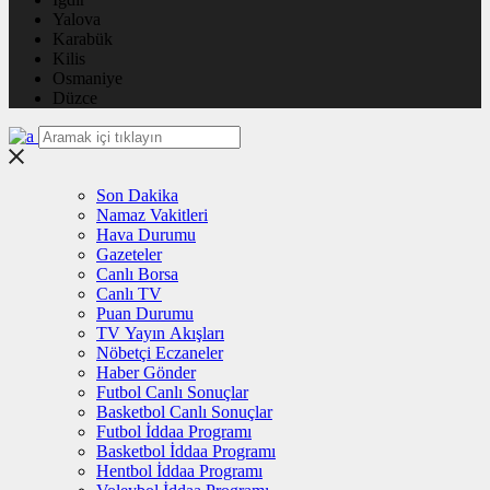
Yalova
Karabük
Kilis
Osmaniye
Düzce
Son Dakika
Namaz Vakitleri
Hava Durumu
Gazeteler
Canlı Borsa
Canlı TV
Puan Durumu
TV Yayın Akışları
Nöbetçi Eczaneler
Haber Gönder
Futbol Canlı Sonuçlar
Basketbol Canlı Sonuçlar
Futbol İddaa Programı
Basketbol İddaa Programı
Hentbol İddaa Programı