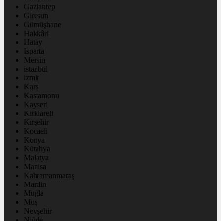
Gaziantep
Giresun
Gümüşhane
Hakkâri
Hatay
Isparta
Mersin
istanbul
izmir
Kars
Kastamonu
Kayseri
Kırklareli
Kırşehir
Kocaeli
Konya
Kütahya
Malatya
Manisa
Kahramanmaraş
Mardin
Muğla
Muş
Nevşehir
Niğde