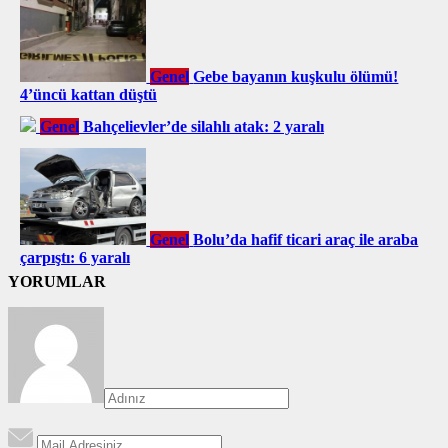
Genel
Gebe bayanın kuşkulu ölümü!
4’üncü kattan düştü
Genel
Bahçelievler’de silahlı atak: 2 yaralı
Genel
Bolu’da hafif ticari araç ile araba
çarpıştı: 6 yaralı
YORUMLAR