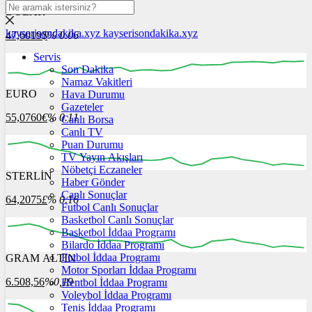
DOLAR
kayserisondakika.xyz
kayserisondakika.xyz
47,6019
$
% 0.06
Servis
Son Dakika
Namaz Vakitleri
EURO
Hava Durumu
03:00
04:00
05:00
06:00
07:00
Gazeteler
55,0760
€
% 0.11
Canlı Borsa
Canlı TV
Puan Durumu
TV Yayın Akışları
Nöbetçi Eczaneler
STERLİN
03:00
Haber Gönder
04:00
05:00
06:00
07:00
Canlı Sonuçlar
64,2075
£
% 0.16
Futbol Canlı Sonuçlar
Basketbol Canlı Sonuçlar
Basketbol İddaa Programı
Bilardo İddaa Programı
Futbol İddaa Programı
GRAM ALTIN
03:00
04:00
05:00
06:00
07:00
Motor Sporları İddaa Programı
6.508,56
%0,19
Hentbol İddaa Programı
Voleybol İddaa Programı
Tenis İddaa Programı