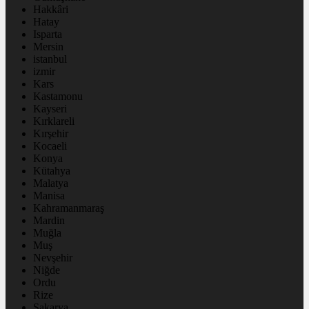
Hakkâri
Hatay
Isparta
Mersin
istanbul
izmir
Kars
Kastamonu
Kayseri
Kırklareli
Kırşehir
Kocaeli
Konya
Kütahya
Malatya
Manisa
Kahramanmaraş
Mardin
Muğla
Muş
Nevşehir
Niğde
Ordu
Rize
Sakarya