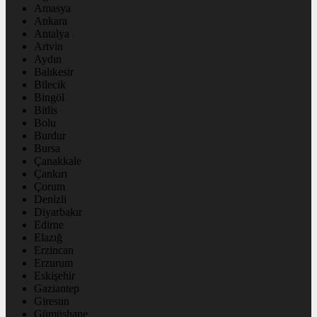
Amasya
Ankara
Antalya
Artvin
Aydın
Balıkesir
Bilecik
Bingöl
Bitlis
Bolu
Burdur
Bursa
Çanakkale
Çankırı
Çorum
Denizli
Diyarbakır
Edirne
Elazığ
Erzincan
Erzurum
Eskişehir
Gaziantep
Giresun
Gümüşhane