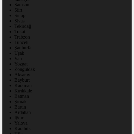
Samsun
Siirt
Sinop
Sivas
Tekirdağ
Tokat
Trabzon
Tunceli
Şanlıurfa
Uşak
Van
Yozgat
Zonguldak
Aksaray
Bayburt
Karaman
Kırıkkale
Batman
Şırnak
Bartın
Ardahan
Iğdır
Yalova
Karabük
Kilis