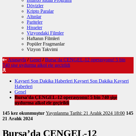
Bilardo İddaa Programı
Dövizler
Kripto Paralar
Altınlar
Pariteler
Hisseler
Vizyondaki Filmler
Haftanın Filmleri
Popüler Fragmanlar
Vizyon Takvimi
Anasayfa
/
Genel
/
Bursa’da ÇENGEL-12 operasyonu! 5 bin
740 şişe uydurma alkol ele geçirildi
Kayseri Son Dakika Haberleri Kayseri Son Dakika Kayseri
Haberleri
Genel
Bursa’da ÇENGEL-12 operasyonu! 5 bin 740 şişe
uydurma alkol ele geçirildi
145 kez okunmuştur
Yayınlanma Tarihi: 21 Aralık 2024 18:00
145
21 Aralık 2024
Bursa’da ÇENGEL-12