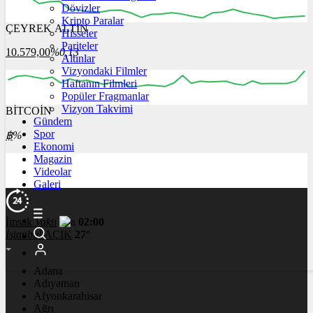
Dövizler
Kripto Paralar
ÇEYREK ALTIN
Hisseler
03:00
04:00
05:00
06:00
07:00
Pariteler
10.579,00
%0,13
Altınlar
Vizyondaki Filmler
Haftanın Filmleri
Popüler Fragmanlar
Vizyon Takvimi
BİTCOİN
00:00
00:00
00:00
00:00
00:00
Gündem
Spor
฿
%
Ekonomi
Magazin
Videolar
Galeri
İmsak
Vakti
02:00
İstanbul
AÇIK
27°
Adana
Adıyaman
Afyonkarahisar
Ağrı