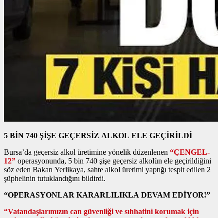
5 BİN 740 ŞİŞE GEÇERSİZ ALKOL ELE GEÇİRİLDİ
Bursa’da geçersiz alkol üretimine yönelik düzenlenen
“ÇENGEL-
12”
operasyonunda, 5 bin 740 şişe geçersiz alkolün ele geçirildiğini
söz eden Bakan Yerlikaya, sahte alkol üretimi yaptığı tespit edilen 2
şüphelinin tutuklandığını bildirdi.
“OPERASYONLAR KARARLILIKLA DEVAM EDİYOR!”
“Vatandaşlarımızın can güvenliği ve sıhhatini korumak için