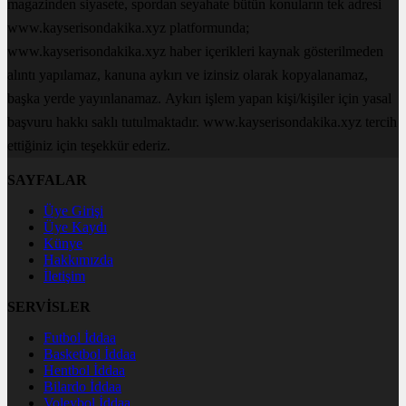
magazinden siyasete, spordan seyahate bütün konuların tek adresi
www.kayserisondakika.xyz platformunda;
www.kayserisondakika.xyz haber içerikleri kaynak gösterilmeden
alıntı yapılamaz, kanuna aykırı ve izinsiz olarak kopyalanamaz,
başka yerde yayınlanamaz. Aykırı işlem yapan kişi/kişiler için yasal
başvuru hakkı saklı tutulmaktadır. www.kayserisondakika.xyz tercih
ettiğiniz için teşekkür ederiz.
SAYFALAR
Üye Girişi
Üye Kaydı
Künye
Hakkımızda
İletişim
SERVİSLER
Futbol İddaa
Basketbol İddaa
Hentbol İddaa
Bilardo İddaa
Voleybol İddaa