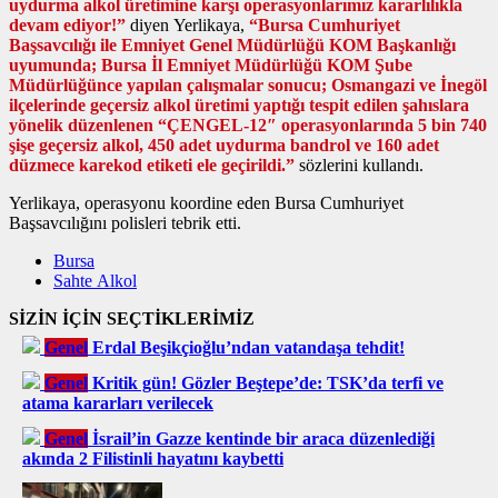
uydurma alkol üretimine karşı operasyonlarımız kararlılıkla
devam ediyor!”
diyen Yerlikaya,
“Bursa Cumhuriyet
Başsavcılığı ile Emniyet Genel Müdürlüğü KOM Başkanlığı
uyumunda; Bursa İl Emniyet Müdürlüğü KOM Şube
Müdürlüğünce yapılan çalışmalar sonucu; Osmangazi ve İnegöl
ilçelerinde geçersiz alkol üretimi yaptığı tespit edilen şahıslara
yönelik düzenlenen “ÇENGEL-12″ operasyonlarında 5 bin 740
şişe geçersiz alkol, 450 adet uydurma bandrol ve 160 adet
düzmece karekod etiketi ele geçirildi.”
sözlerini kullandı.
Yerlikaya, operasyonu koordine eden Bursa Cumhuriyet
Başsavcılığını polisleri tebrik etti.
Bursa
Sahte Alkol
SİZİN İÇİN SEÇTİKLERİMİZ
Genel
Erdal Beşikçioğlu’ndan vatandaşa tehdit!
Genel
Kritik gün! Gözler Beştepe’de: TSK’da terfi ve
atama kararları verilecek
Genel
İsrail’in Gazze kentinde bir araca düzenlediği
akında 2 Filistinli hayatını kaybetti