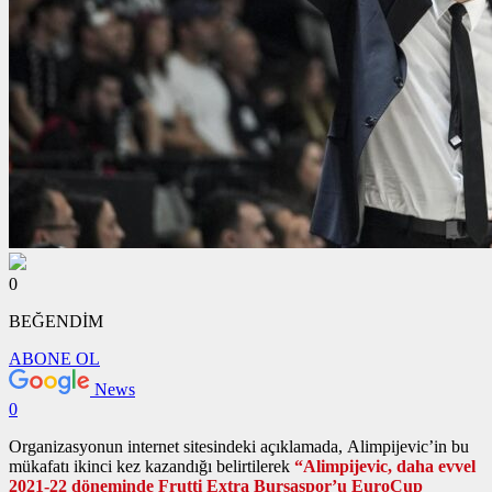
0
BEĞENDİM
ABONE OL
News
0
Organizasyonun internet sitesindeki açıklamada, Alimpijevic’in bu
mükafatı ikinci kez kazandığı belirtilerek
“Alimpijevic, daha evvel
2021-22 döneminde Frutti Extra Bursaspor’u EuroCup