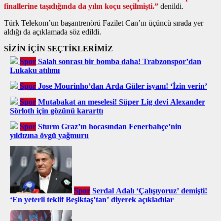
finallerine taşıdığında da yılın koçu seçilmişti.”
denildi.
Türk Telekom’un başantrenörü Fazilet Can’ın üçüncü sırada yer
aldığı da açıklamada söz edildi.
SİZİN İÇİN SEÇTİKLERİMİZ
Spor
Salah sonrası bir bomba daha! Trabzonspor’dan
Lukaku atılımı
Spor
Jose Mourinho’dan Arda Güler isyanı! ‘İzin verin’
Spor
Mutabakat an meselesi! Süper Lig devi Alexander
Sörloth için gözünü kararttı
Spor
Sturm Graz’ın hocasından Fenerbahçe’nin
yıldızına övgü yağmuru
Spor
Serdal Adalı ‘Çalışıyoruz’ demişti!
‘En yeterli teklif Beşiktaş’tan’ diyerek açıkladılar