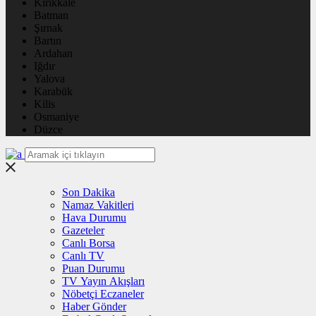
Kırıkkale
Batman
Şırnak
Bartın
Ardahan
Iğdır
Yalova
Karabük
Kilis
Osmaniye
Düzce
Son Dakika
Namaz Vakitleri
Hava Durumu
Gazeteler
Canlı Borsa
Canlı TV
Puan Durumu
TV Yayın Akışları
Nöbetçi Eczaneler
Haber Gönder