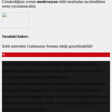
Gönderdiğiniz yorum
moderasyon
ekibi tarafından incelendikten
sonra yayınlanacaktır.
Sıradaki haber:
Şehit annesinin Galatasaray forması isteği gerçekleştirildi!
Türkiye'den ve Dünya’dan son dakika haberler, köşe yazıları,
magazinden siyasete, spordan seyahate bütün konuların tek adresi
www.kayserisondakika.xyz platformunda;
www.kayserisondakika.xyz haber içerikleri kaynak gösterilmeden
alıntı yapılamaz, kanuna aykırı ve izinsiz olarak kopyalanamaz,
başka yerde yayınlanamaz. Aykırı işlem yapan kişi/kişiler için yasal
başvuru hakkı saklı tutulmaktadır. www.kayserisondakika.xyz tercih
ettiğiniz için teşekkür ederiz.