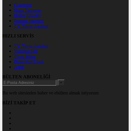
Gazeteler
Hava Durumu
Haber Gönder
Namaz Vakitleri
TV Yayın Akışları
HIZLI SERVİS
TV Yayın Akışları
Yazarlar Site
Tenis İddaa
Basketbol Canlı
AMP
BÜLTEN ABONELİĞİ
+
Bu web sitesinden haber ve ebülten almak istiyorum
BİZİ TAKİP ET