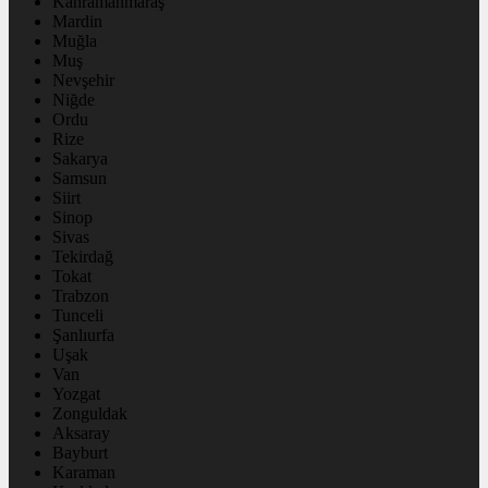
Kahramanmaraş
Mardin
Muğla
Muş
Nevşehir
Niğde
Ordu
Rize
Sakarya
Samsun
Siirt
Sinop
Sivas
Tekirdağ
Tokat
Trabzon
Tunceli
Şanlıurfa
Uşak
Van
Yozgat
Zonguldak
Aksaray
Bayburt
Karaman