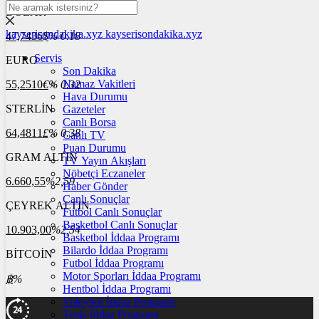
DOLAR
kayserisondakika.xyz
kayserisondakika.xyz
47,7436
$
% 0.18
Servis
EURO
Son Dakika
Namaz Vakitleri
55,2510
€
% 0.32
Hava Durumu
STERLİN
Gazeteler
Canlı Borsa
64,4811
£
% 0.38
Canlı TV
Puan Durumu
GRAM ALTIN
TV Yayın Akışları
Nöbetçi Eczaneler
6.660,55
%2,59
Haber Gönder
Canlı Sonuçlar
ÇEYREK ALTIN
Futbol Canlı Sonuçlar
Basketbol Canlı Sonuçlar
10.903,00
%2,54
Basketbol İddaa Programı
Bilardo İddaa Programı
BİTCOİN
Futbol İddaa Programı
Motor Sporları İddaa Programı
฿
%
Hentbol İddaa Programı
Voleybol İddaa Programı
Tenis İddaa Programı