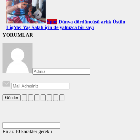
Spor
Dünya dördüncüsü artık Üstün
Lig’de! Yaş Salah için de yalnızca bir sayı
YORUMLAR
Gönder
En az 10 karakter gerekli