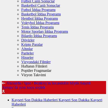
Futbol Canlı Sonuçlar
Basketbol Canlı Sonuçlar
Futbol İddaa Programı
Basketbol İddaa Programı
Hentbol İddaa Programı
Voleybol İddaa Programı
Tenis İddaa Programı
Motor Sporları İddaa Programı
Bilardo İddaa Programı
Dövizler
Kripto Paralar
Altınlar
Pariteler
Hisseler
Vizyondaki Filmler
Haftanın Filmleri
Popüler Fragmanlar
Vizyon Takvimi
Anasayfa
/
Spor
/
Beşiktaş’ın hocasından büyük başarı!
Avrupa’da yılın koçu seçildi
Kayseri Son Dakika Haberleri Kayseri Son Dakika Kayseri
Haberleri