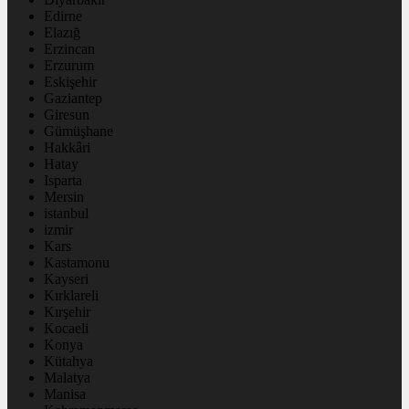
Edirne
Elazığ
Erzincan
Erzurum
Eskişehir
Gaziantep
Giresun
Gümüşhane
Hakkâri
Hatay
Isparta
Mersin
istanbul
izmir
Kars
Kastamonu
Kayseri
Kırklareli
Kırşehir
Kocaeli
Konya
Kütahya
Malatya
Manisa