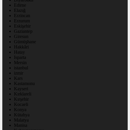
Edirne
Elazığ
Erzincan
Erzurum
Eskişehir
Gaziantep
Giresun
Gümüşhane
Hakkâri
Hatay
Isparta
Mersin
istanbul
izmir
Kars
Kastamonu
Kayseri
Kırklareli
Kırşehir
Kocaeli
Konya
Kütahya
Malatya
Manisa