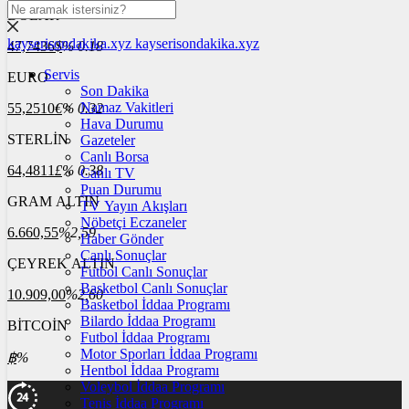
DOLAR
kayserisondakika.xyz
kayserisondakika.xyz
47,7436
$
% 0.18
Servis
EURO
Son Dakika
Namaz Vakitleri
55,2510
€
% 0.32
Hava Durumu
STERLİN
Gazeteler
Canlı Borsa
64,4811
£
% 0.38
Canlı TV
Puan Durumu
GRAM ALTIN
TV Yayın Akışları
Nöbetçi Eczaneler
6.660,55
%2,59
Haber Gönder
Canlı Sonuçlar
ÇEYREK ALTIN
Futbol Canlı Sonuçlar
Basketbol Canlı Sonuçlar
10.909,00
%2,60
Basketbol İddaa Programı
Bilardo İddaa Programı
BİTCOİN
Futbol İddaa Programı
Motor Sporları İddaa Programı
฿
%
Hentbol İddaa Programı
Voleybol İddaa Programı
Tenis İddaa Programı