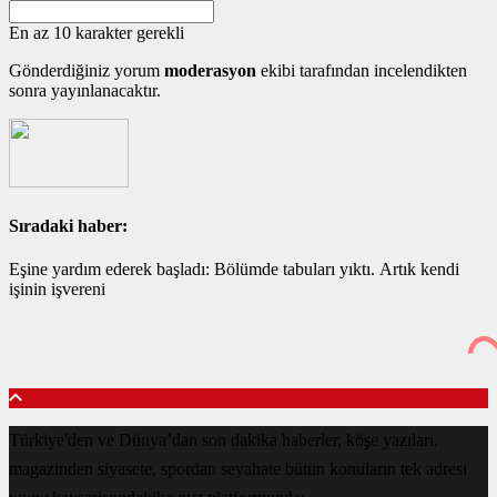
En az 10 karakter gerekli
Gönderdiğiniz yorum
moderasyon
ekibi tarafından incelendikten
sonra yayınlanacaktır.
Sıradaki haber:
Eşine yardım ederek başladı: Bölümde tabuları yıktı. Artık kendi
işinin işvereni
Türkiye'den ve Dünya’dan son dakika haberler, köşe yazıları,
magazinden siyasete, spordan seyahate bütün konuların tek adresi