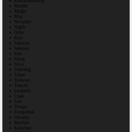
Kahramanmaraş
Mardin
Muğla
Muş
Nevşehir
Niğde
Ordu
Rize
Sakarya
Samsun
Siirt
Sinop
Sivas
Tekirdağ
Tokat
Trabzon
Tunceli
Şanlıurfa
Uşak
Van
Yozgat
Zonguldak
Aksaray
Bayburt
Karaman