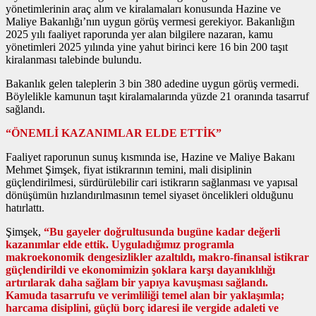
yönetimlerinin araç alım ve kiralamaları konusunda Hazine ve
Maliye Bakanlığı’nın uygun görüş vermesi gerekiyor. Bakanlığın
2025 yılı faaliyet raporunda yer alan bilgilere nazaran, kamu
yönetimleri 2025 yılında yine yahut birinci kere 16 bin 200 taşıt
kiralanması talebinde bulundu.
Bakanlık gelen taleplerin 3 bin 380 adedine uygun görüş vermedi.
Böylelikle kamunun taşıt kiralamalarında yüzde 21 oranında tasarruf
sağlandı.
“ÖNEMLİ KAZANIMLAR ELDE ETTİK”
Faaliyet raporunun sunuş kısmında ise, Hazine ve Maliye Bakanı
Mehmet Şimşek, fiyat istikrarının temini, mali disiplinin
güçlendirilmesi, sürdürülebilir cari istikrarın sağlanması ve yapısal
dönüşümün hızlandırılmasının temel siyaset öncelikleri olduğunu
hatırlattı.
Şimşek,
“Bu gayeler doğrultusunda bugüne kadar değerli
kazanımlar elde ettik. Uyguladığımız programla
makroekonomik dengesizlikler azaltıldı, makro-finansal istikrar
güçlendirildi ve ekonomimizin şoklara karşı dayanıklılığı
artırılarak daha sağlam bir yapıya kavuşması sağlandı.
Kamuda tasarrufu ve verimliliği temel alan bir yaklaşımla;
harcama disiplini, güçlü borç idaresi ile vergide adaleti ve