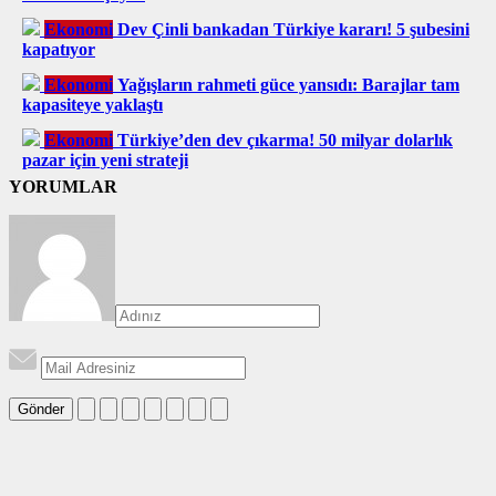
Ekonomi
Dev Çinli bankadan Türkiye kararı! 5 şubesini
kapatıyor
Ekonomi
Yağışların rahmeti güce yansıdı: Barajlar tam
kapasiteye yaklaştı
Ekonomi
Türkiye’den dev çıkarma! 50 milyar dolarlık
pazar için yeni strateji
YORUMLAR
Gönder