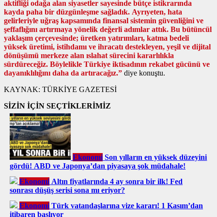
aktifliği odağa alan siyasetler sayesinde bütçe istikrarında
kayda paha bir düzgünleşme sağladık. Ayrıyeten, hata
gelirleriyle uğraş kapsamında finansal sistemin güvenliğini ve
şeffaflığını artırmaya yönelik değerli adımlar attık. Bu bütüncül
yaklaşım çerçevesinde; üretken yatırımları, katma bedeli
yüksek üretimi, istihdamı ve ihracatı destekleyen, yeşil ve dijital
dönüşümü merkeze alan ıslahat sürecini kararlılıkla
sürdüreceğiz. Böylelikle Türkiye iktisadının rekabet gücünü ve
dayanıklılığını daha da artıracağız.”
diye konuştu.
KAYNAK:
TÜRKİYE GAZETESİ
SİZİN İÇİN SEÇTİKLERİMİZ
Ekonomi
Son yılların en yüksek düzeyini
gördü! ABD ve Japonya’dan piyasaya şok müdahale!
Ekonomi
Altın fiyatlarında 4 ay sonra bir ilk! Fed
sonrası düşüş serisi sona mı eriyor?
Ekonomi
Türk vatandaşlarına vize kararı! 1 Kasım’dan
itibaren başlıyor