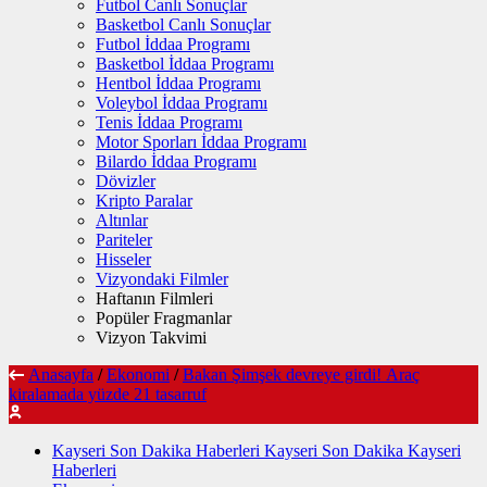
Futbol Canlı Sonuçlar
Basketbol Canlı Sonuçlar
Futbol İddaa Programı
Basketbol İddaa Programı
Hentbol İddaa Programı
Voleybol İddaa Programı
Tenis İddaa Programı
Motor Sporları İddaa Programı
Bilardo İddaa Programı
Dövizler
Kripto Paralar
Altınlar
Pariteler
Hisseler
Vizyondaki Filmler
Haftanın Filmleri
Popüler Fragmanlar
Vizyon Takvimi
Anasayfa
/
Ekonomi
/
Bakan Şimşek devreye girdi! Araç
kiralamada yüzde 21 tasarruf
Kayseri Son Dakika Haberleri Kayseri Son Dakika Kayseri
Haberleri