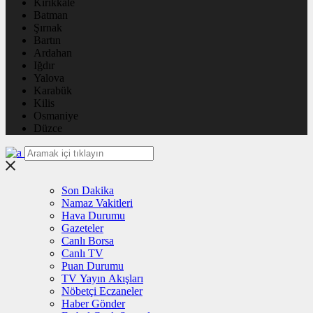
Kırıkkale
Batman
Şırnak
Bartın
Ardahan
Iğdır
Yalova
Karabük
Kilis
Osmaniye
Düzce
Son Dakika
Namaz Vakitleri
Hava Durumu
Gazeteler
Canlı Borsa
Canlı TV
Puan Durumu
TV Yayın Akışları
Nöbetçi Eczaneler
Haber Gönder