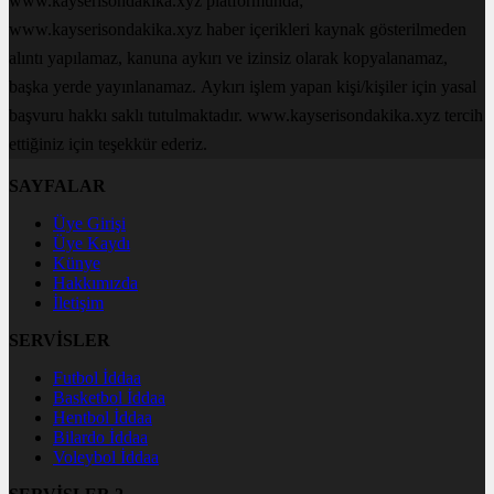
www.kayserisondakika.xyz platformunda;
www.kayserisondakika.xyz haber içerikleri kaynak gösterilmeden
alıntı yapılamaz, kanuna aykırı ve izinsiz olarak kopyalanamaz,
başka yerde yayınlanamaz. Aykırı işlem yapan kişi/kişiler için yasal
başvuru hakkı saklı tutulmaktadır. www.kayserisondakika.xyz tercih
ettiğiniz için teşekkür ederiz.
SAYFALAR
Üye Girişi
Üye Kaydı
Künye
Hakkımızda
İletişim
SERVİSLER
Futbol İddaa
Basketbol İddaa
Hentbol İddaa
Bilardo İddaa
Voleybol İddaa