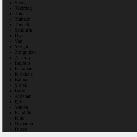
Sivas
Tekirdağ
Tokat
Trabzon
Tunceli
Şanlıurfa
Uşak
Van
Yozgat
Zonguldak
Aksaray
Bayburt
Karaman
Kırıkkale
Batman
Şırnak
Bartın
Ardahan
Iğdır
Yalova
Karabük
Kilis
Osmaniye
Düzce