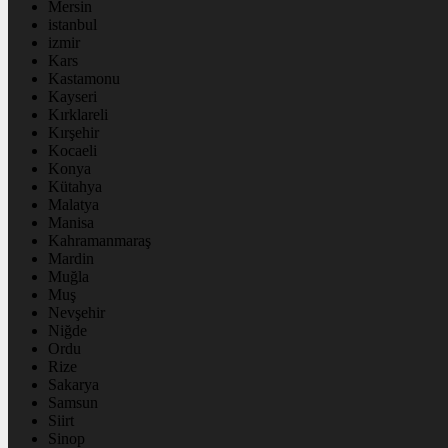
Mersin
istanbul
izmir
Kars
Kastamonu
Kayseri
Kırklareli
Kırşehir
Kocaeli
Konya
Kütahya
Malatya
Manisa
Kahramanmaraş
Mardin
Muğla
Muş
Nevşehir
Niğde
Ordu
Rize
Sakarya
Samsun
Siirt
Sinop