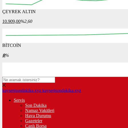
ÇEYREK ALTIN
12:00
12:15
12:30
12:45
13:00
13:15
13:30
10.909,00
%2,60
BİTCOİN
00:00
08:00
16:00
00:00
08:00
฿
%
kayserisondakika.xyz
kayserisondakika.xyz
Servis
Son Dakika
Namaz Vakitleri
Hava Durumu
Gazeteler
Canlı Borsa