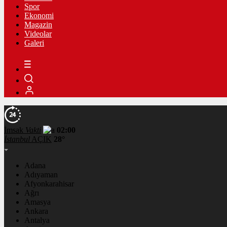
Spor
Ekonomi
Magazin
Videolar
Galeri
İmsak
Vakti
02:00
İstanbul
AÇIK
28°
Adana
Adıyaman
Afyonkarahisar
Ağrı
Amasya
Ankara
Antalya