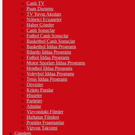
Canlı TV
Puan Durumu
TV Yayın Akışları
Nöbetçi Eczaneler
Haber Gönder
Canlı Sonuçlar
Futbol Canlı Sonuçlar
Basketbol Canlı Sonuçlar
Basketbol İddaa Programı
Bilardo İddaa Programı
Futbol İddaa Programı
Motor Sporları İddaa Programı
Hentbol İddaa Programı
Voleybol İddaa Programı
Tenis İddaa Programı
Dövizler
Kripto Paralar
Hisseler
Pariteler
Altınlar
Vizyondaki Filmler
Haftanın Filmleri
Popüler Fragmanlar
Vizyon Takvimi
Gündem