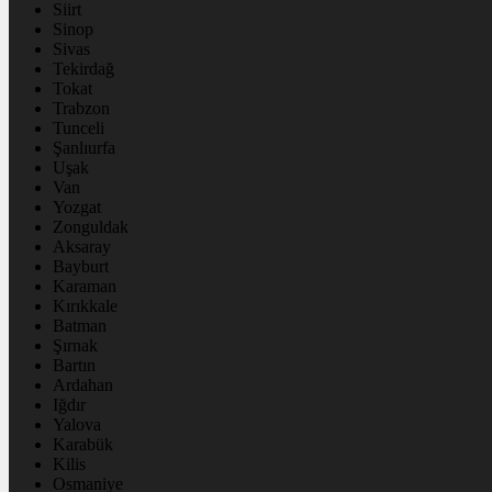
Siirt
Sinop
Sivas
Tekirdağ
Tokat
Trabzon
Tunceli
Şanlıurfa
Uşak
Van
Yozgat
Zonguldak
Aksaray
Bayburt
Karaman
Kırıkkale
Batman
Şırnak
Bartın
Ardahan
Iğdır
Yalova
Karabük
Kilis
Osmaniye