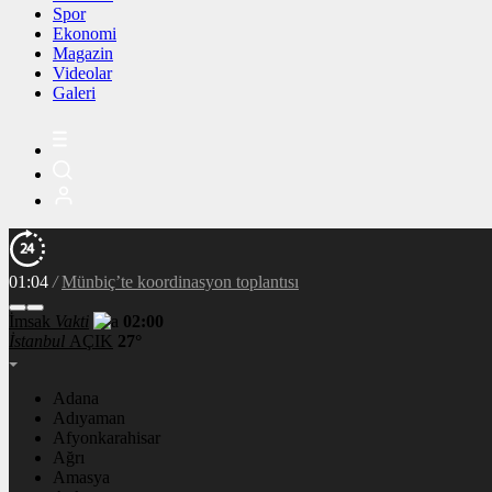
Spor
Ekonomi
Magazin
Videolar
Galeri
01:04
/
Münbiç’te koordinasyon toplantısı
İmsak
Vakti
02:00
İstanbul
AÇIK
27°
Adana
Adıyaman
Afyonkarahisar
Ağrı
Amasya