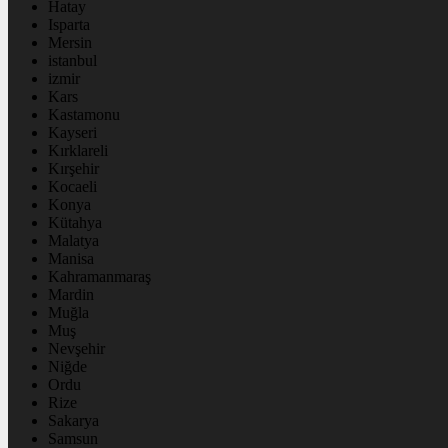
Hatay
Isparta
Mersin
istanbul
izmir
Kars
Kastamonu
Kayseri
Kırklareli
Kırşehir
Kocaeli
Konya
Kütahya
Malatya
Manisa
Kahramanmaraş
Mardin
Muğla
Muş
Nevşehir
Niğde
Ordu
Rize
Sakarya
Samsun