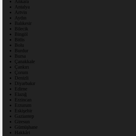
Ankara
Antalya
Artvin
Aydın
Balıkesir
Bilecik
Bingöl
Bitlis
Bolu
Burdur
Bursa
Çanakkale
Çankırı
Çorum
Denizli
Diyarbakır
Edirne
Elazığ
Erzincan
Erzurum
Eskişehir
Gaziantep
Giresun
Gümüşhane
Hakkâri