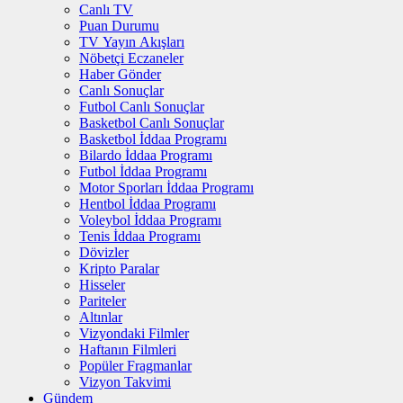
Canlı TV
Puan Durumu
TV Yayın Akışları
Nöbetçi Eczaneler
Haber Gönder
Canlı Sonuçlar
Futbol Canlı Sonuçlar
Basketbol Canlı Sonuçlar
Basketbol İddaa Programı
Bilardo İddaa Programı
Futbol İddaa Programı
Motor Sporları İddaa Programı
Hentbol İddaa Programı
Voleybol İddaa Programı
Tenis İddaa Programı
Dövizler
Kripto Paralar
Hisseler
Pariteler
Altınlar
Vizyondaki Filmler
Haftanın Filmleri
Popüler Fragmanlar
Vizyon Takvimi
Gündem