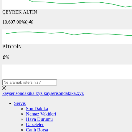
ÇEYREK ALTIN
03:00
03:15
03:30
03:45
04:00
04:15
10.607,00
%0,40
BİTCOİN
00:00
00:00
00:00
00:00
00:00
00
฿
%
kayserisondakika.xyz
kayserisondakika.xyz
Servis
Son Dakika
Namaz Vakitleri
Hava Durumu
Gazeteler
Canlı Borsa