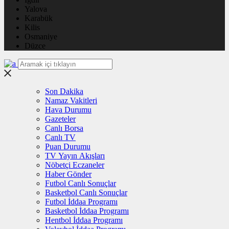
Yalova
Karabük
Kilis
Osmaniye
Düzce
Son Dakika
Namaz Vakitleri
Hava Durumu
Gazeteler
Canlı Borsa
Canlı TV
Puan Durumu
TV Yayın Akışları
Nöbetçi Eczaneler
Haber Gönder
Futbol Canlı Sonuçlar
Basketbol Canlı Sonuçlar
Futbol İddaa Programı
Basketbol İddaa Programı
Hentbol İddaa Programı