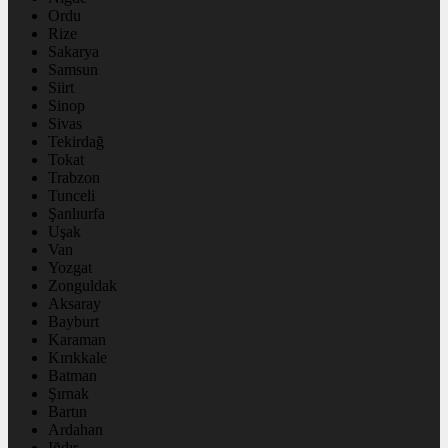
Ordu
Rize
Sakarya
Samsun
Siirt
Sinop
Sivas
Tekirdağ
Tokat
Trabzon
Tunceli
Şanlıurfa
Uşak
Van
Yozgat
Zonguldak
Aksaray
Bayburt
Karaman
Kırıkkale
Batman
Şırnak
Bartın
Ardahan
Iğdır