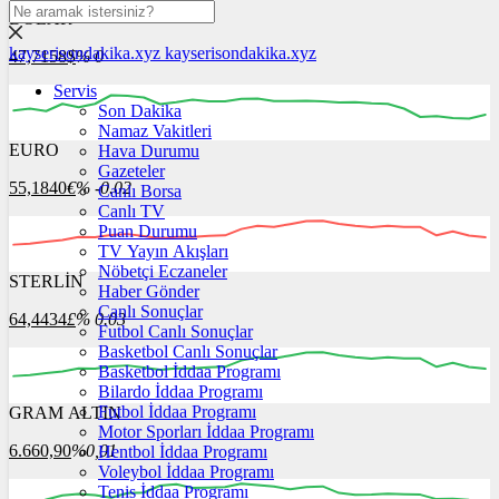
DOLAR
kayserisondakika.xyz
kayserisondakika.xyz
47,7158
$
% 0
Servis
Son Dakika
Namaz Vakitleri
EURO
Hava Durumu
06:00
07:00
08:00
09:00
10:00
Gazeteler
55,1840
€
% -0.02
Canlı Borsa
Canlı TV
Puan Durumu
TV Yayın Akışları
Nöbetçi Eczaneler
STERLİN
06:00
Haber Gönder
07:00
08:00
09:00
10:00
Canlı Sonuçlar
64,4434
£
% 0.03
Futbol Canlı Sonuçlar
Basketbol Canlı Sonuçlar
Basketbol İddaa Programı
Bilardo İddaa Programı
Futbol İddaa Programı
GRAM ALTIN
06:00
07:00
08:00
09:00
10:00
Motor Sporları İddaa Programı
6.660,90
%0,01
Hentbol İddaa Programı
Voleybol İddaa Programı
Tenis İddaa Programı