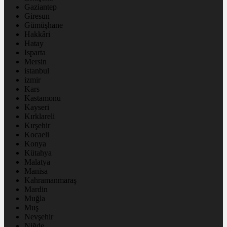
Gaziantep
Giresun
Gümüşhane
Hakkâri
Hatay
Isparta
Mersin
istanbul
izmir
Kars
Kastamonu
Kayseri
Kırklareli
Kırşehir
Kocaeli
Konya
Kütahya
Malatya
Manisa
Kahramanmaraş
Mardin
Muğla
Muş
Nevşehir
Niğde