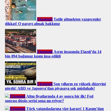
Ekonomi
Tatile gitmekten vazgeçenler
dikkat! O parayı almak hakkınız
Ekonomi
Asrın inşasında Elazığ’da 14
bin 894 bağımsız kısım inşa edildi
Ekonomi
Son yılların en yüksek düzeyini
gördü! ABD ve Japonya’dan piyasaya şok müdahale!
Ekonomi
Altın fiyatlarında 4 ay sonra bir ilk! Fed
sonrası düşüş serisi sona mı eriyor?
Ekonomi
Türk vatandaşlarına vize kararı! 1 Kasım’dan