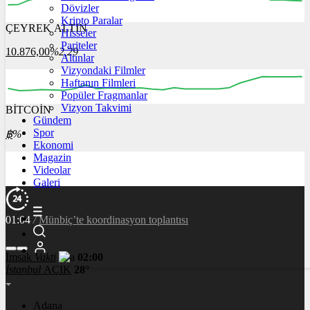
Dövizler
Kripto Paralar
ÇEYREK ALTIN
Hisseler
06:00
07:00
08:00
09:00
10:00
Pariteler
10.876,00
%2,29
Altınlar
Vizyondaki Filmler
Haftanın Filmleri
Popüler Fragmanlar
Vizyon Takvimi
BİTCOİN
00:00
00:00
00:00
00:00
Gündem
Spor
฿
%
Ekonomi
Magazin
Videolar
Galeri
01:04
/
TSK’nın Afrin’de kullandığı ‘karton tank’ın fotoğraf
çıktı
İmsak
Vakti
02:00
İstanbul
AÇIK
28°
Adana