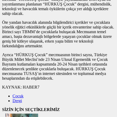
yayımlanması planlanan “HÜRKUŞ Çocuk” dergisi, mühendislik,
teknoloji ve havacılık temalı öykülerin çokça yer aldığı içeriklere
sahip olacak.
Öte yandan havacılık alanında bilgilendirici içerikler ve çocuklara
yönelik eğitici etkinliklerle güçlü bir içerik envanterine sahip olacak.
Birinci sayı TBMM’de çocuklarla buluşacak Mecmuanın temel
amacı, başta dezavantajlı bölgelerde yaşayan çocuklar olmak üzere
geniş bir kitleye ulaşarak, erken yaşta bilim ve teknoloji
farkındalığını artırmaktır.
Ayrıca “HÜRKUŞ Çocuk” mecmuasının birinci sayısı, Türkiye
Büyük Millet Meclisi’nde 23 Nisan Ulusal Egemenlik ve Çocuk
Bayramı kutlamaları kapsamında 20-24 Nisan tarihleri ortasında
düzenlenecek şenlikte çocuklarla buluşacak. HÜRKUŞ Çocuk
mecmuasına TUSAŞ’ın internet sitesinden ve toplumsal medya
hesaplarından da erişilebilecek.
KAYNAK:
HABER7
Çocuk
Dergi
SİZİN İÇİN SEÇTİKLERİMİZ