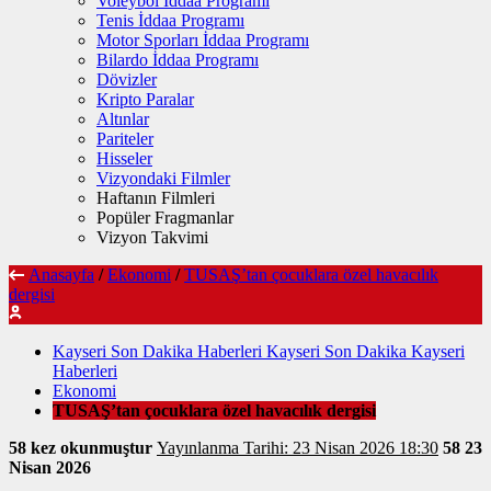
Voleybol İddaa Programı
Tenis İddaa Programı
Motor Sporları İddaa Programı
Bilardo İddaa Programı
Dövizler
Kripto Paralar
Altınlar
Pariteler
Hisseler
Vizyondaki Filmler
Haftanın Filmleri
Popüler Fragmanlar
Vizyon Takvimi
Anasayfa
/
Ekonomi
/
TUSAŞ’tan çocuklara özel havacılık
dergisi
Kayseri Son Dakika Haberleri Kayseri Son Dakika Kayseri
Haberleri
Ekonomi
TUSAŞ’tan çocuklara özel havacılık dergisi
58 kez okunmuştur
Yayınlanma Tarihi: 23 Nisan 2026 18:30
58
23
Nisan 2026