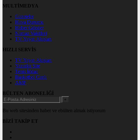
MULTİMEDYA
Gazeteler
Hava Durumu
Haber Gönder
Namaz Vakitleri
TV Yayın Akışları
HIZLI SERVİS
TV Yayın Akışları
Yazarlar Site
Tenis İddaa
Basketbol Canlı
AMP
BÜLTEN ABONELİĞİ
+
Bu web sitesinden haber ve ebülten almak istiyorum
BİZİ TAKİP ET