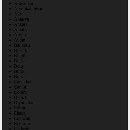
Adıyaman
Afyonkarahisar
Ağrı
Amasya
Ankara
Antalya
Artvin
Aydın
Balıkesir
Bilecik
Bingöl
Bitlis
Bolu
Burdur
Bursa
Çanakkale
Çankırı
Çorum
Denizli
Diyarbakır
Edirne
Elazığ
Erzincan
Erzurum
Eskişehir