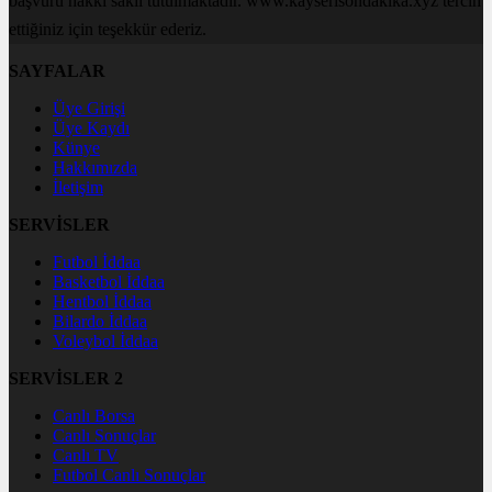
başvuru hakkı saklı tutulmaktadır. www.kayserisondakika.xyz tercih
ettiğiniz için teşekkür ederiz.
SAYFALAR
Üye Girişi
Üye Kaydı
Künye
Hakkımızda
İletişim
SERVİSLER
Futbol İddaa
Basketbol İddaa
Hentbol İddaa
Bilardo İddaa
Voleybol İddaa
SERVİSLER 2
Canlı Borsa
Canlı Sonuçlar
Canlı TV
Futbol Canlı Sonuçlar