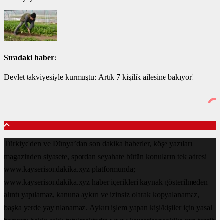
Sıradaki haber:
Devlet takviyesiyle kurmuştu: Artık 7 kişilik ailesine bakıyor!
Türkiye'den ve Dünya’dan son dakika haberler, köşe yazıları,
magazinden siyasete, spordan seyahate bütün konuların tek adresi
www.kayserisondakika.xyz platformunda;
www.kayserisondakika.xyz haber içerikleri kaynak gösterilmeden
alıntı yapılamaz, kanuna aykırı ve izinsiz olarak kopyalanamaz,
başka yerde yayınlanamaz. Aykırı işlem yapan kişi/kişiler için yasal