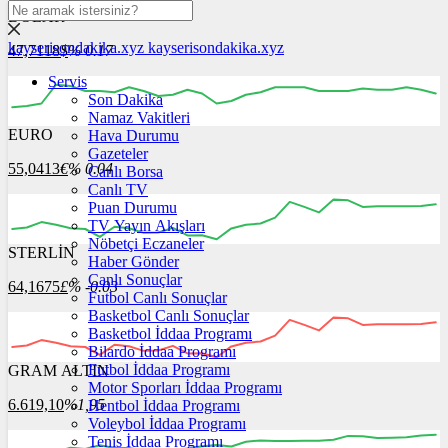
DOLAR
kayserisondakika.xyz
kayserisondakika.xyz
47,7118
$
% 0.17
Servis
Son Dakika
Namaz Vakitleri
EURO
Hava Durumu
06:00
07:00
08:00
09:00
10:00
Gazeteler
55,0413
€
% 0.04
Canlı Borsa
Canlı TV
Puan Durumu
TV Yayın Akışları
Nöbetçi Eczaneler
STERLİN
06:00
07:00
Haber Gönder
08:00
09:00
10:00
Canlı Sonuçlar
64,1675
£
% -0.03
Futbol Canlı Sonuçlar
Basketbol Canlı Sonuçlar
Basketbol İddaa Programı
Bilardo İddaa Programı
Futbol İddaa Programı
GRAM ALTIN
06:00
07:00
08:00
09:00
10:00
Motor Sporları İddaa Programı
6.619,10
%1,95
Hentbol İddaa Programı
Voleybol İddaa Programı
Tenis İddaa Programı