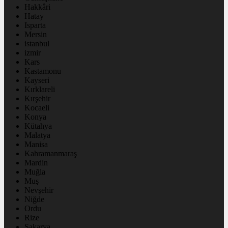
Hakkâri
Hatay
Isparta
Mersin
istanbul
izmir
Kars
Kastamonu
Kayseri
Kırklareli
Kırşehir
Kocaeli
Konya
Kütahya
Malatya
Manisa
Kahramanmaraş
Mardin
Muğla
Muş
Nevşehir
Niğde
Ordu
Rize
Sakarya