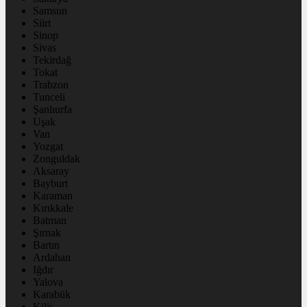
Samsun
Siirt
Sinop
Sivas
Tekirdağ
Tokat
Trabzon
Tunceli
Şanlıurfa
Uşak
Van
Yozgat
Zonguldak
Aksaray
Bayburt
Karaman
Kırıkkale
Batman
Şırnak
Bartın
Ardahan
Iğdır
Yalova
Karabük
Kilis