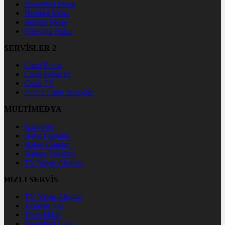
Basketbol İddaa
Hentbol İddaa
Bilardo İddaa
Voleybol İddaa
SERVİSLER 2
Canlı Borsa
Canlı Sonuçlar
Canlı TV
Futbol Canlı Sonuçlar
MULTİMEDYA
Gazeteler
Hava Durumu
Haber Gönder
Namaz Vakitleri
TV Yayın Akışları
HIZLI SERVİS
TV Yayın Akışları
Yazarlar Site
Tenis İddaa
Basketbol Canlı