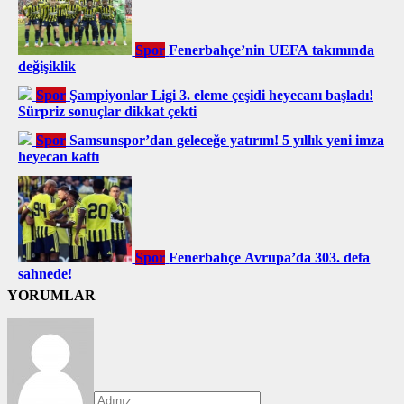
Spor
Fenerbahçe’nin UEFA takımında
değişiklik
Spor
Şampiyonlar Ligi 3. eleme çeşidi heyecanı başladı!
Sürpriz sonuçlar dikkat çekti
Spor
Samsunspor’dan geleceğe yatırım! 5 yıllık yeni imza
heyecan kattı
Spor
Fenerbahçe Avrupa’da 303. defa
sahnede!
YORUMLAR