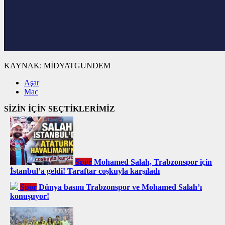
KAYNAK:
MİDYATGUNDEM
Aşar
Mac
SİZİN İÇİN SEÇTİKLERİMİZ
Spor
Mohamed Salah, Trabzonspor için
İstanbul’a geldi! Taraftar coşkuyla karşıladı
Spor
Dünya basını Trabzonspor ve Mohamed Salah’ı
konuşuyor!