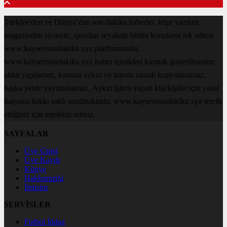
Türkiye'den ve Dünya’dan son dakika haberler, köşe yazıları,
magazinden siyasete, spordan seyahate bütün konuların tek adresi
www.kayserisondakika.xyz platformunda;
www.kayserisondakika.xyz haber içerikleri kaynak gösterilmeden
alıntı yapılamaz, kanuna aykırı ve izinsiz olarak kopyalanamaz,
başka yerde yayınlanamaz. Aykırı işlem yapan kişi/kişiler için yasal
başvuru hakkı saklı tutulmaktadır. www.kayserisondakika.xyz tercih
ettiğiniz için teşekkür ederiz.
SAYFALAR
Üye Girişi
Üye Kaydı
Künye
Hakkımızda
İletişim
SERVİSLER
Futbol İddaa