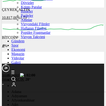
Dövizler
Kripto Paralar
ÇEYREK ALTIN
Hisseler
06:00
07:00
08:00
09:00
10:00
Pariteler
10.817,00
%1,73
Altınlar
Vizyondaki Filmler
Haftanın Filmleri
Popüler Fragmanlar
Vizyon Takvimi
BİTCOİN
00:00
00:00
00:00
00:00
Gündem
Spor
฿
%
Ekonomi
Magazin
Videolar
Galeri
İmsak
Vakti
02:00
İstanbul
AÇIK
28°
Adana
Adıyaman
Afyonkarahisar
Ağrı