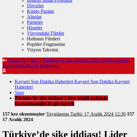
Bilardo İddaa Programı
Dövizler
Kripto Paralar
Altınlar
Pariteler
Hisseler
Vizyondaki Filmler
Haftanın Filmleri
Popüler Fragmanlar
Vizyon Takvimi
Anasayfa
/
Spor
/
Türkiye’de şike iddiası! Lider teklifi açıkladı:
Hacıosmanoğlu ile görüşecek
Kayseri Son Dakika Haberleri Kayseri Son Dakika Kayseri
Haberleri
Spor
Türkiye’de şike iddiası! Lider teklifi açıkladı:
Hacıosmanoğlu ile görüşecek
157 kez okunmuştur
Yayınlanma Tarihi: 17 Aralık 2024 12:30
157
17 Aralık 2024
Türkiye’de şike iddiası! Lider