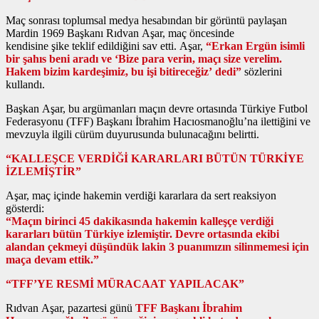
Maç sonrası toplumsal medya hesabından bir görüntü paylaşan
Mardin 1969 Başkanı Rıdvan Aşar, maç öncesinde
kendisine şike teklif edildiğini sav etti. Aşar,
“Erkan Ergün isimli
bir şahıs beni aradı ve ‘Bize para verin, maçı size verelim.
Hakem bizim kardeşimiz, bu işi bitireceğiz’ dedi”
sözlerini
kullandı.
Başkan Aşar, bu argümanları maçın devre ortasında Türkiye Futbol
Federasyonu (TFF) Başkanı İbrahim Hacıosmanoğlu’na ilettiğini ve
mevzuyla ilgili cürüm duyurusunda bulunacağını belirtti.
“KALLEŞCE VERDİĞİ KARARLARI BÜTÜN TÜRKİYE
İZLEMİŞTİR”
Aşar, maç içinde hakemin verdiği kararlara da sert reaksiyon
gösterdi:
“Maçın birinci 45 dakikasında hakemin kalleşçe verdiği
kararları bütün Türkiye izlemiştir. Devre ortasında ekibi
alandan çekmeyi düşündük lakin 3 puanımızın silinmemesi için
maça devam ettik.”
“TFF’YE RESMİ MÜRACAAT YAPILACAK”
Rıdvan Aşar, pazartesi günü
TFF Başkanı İbrahim