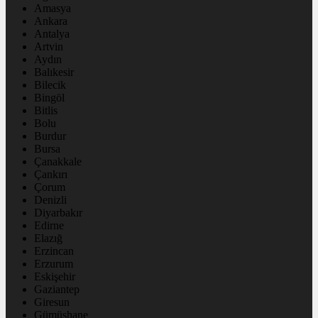
Amasya
Ankara
Antalya
Artvin
Aydın
Balıkesir
Bilecik
Bingöl
Bitlis
Bolu
Burdur
Bursa
Çanakkale
Çankırı
Çorum
Denizli
Diyarbakır
Edirne
Elazığ
Erzincan
Erzurum
Eskişehir
Gaziantep
Giresun
Gümüşhane