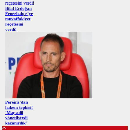
Bilal Erdoğan
Fenerbahçe’ye
muvaffakiyet
reçetesini
verdi!
Pereira’dan
hakem tepkisi!
‘Maç adil
yönetilseydi
kazanırdık’