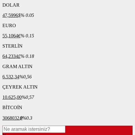
DOLAR
47,5996
$
% 0.05
EURO
55,1064
€
% 0.15
STERLİN
64,2334
£
% 0.18
GRAM ALTIN
6.532,34
%0,56
ÇEYREK ALTIN
10.625,00
%0,57
BİTCOİN
3068032
฿
%0.3