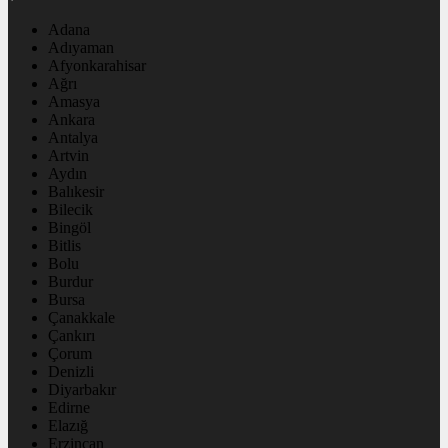
Adana
Adıyaman
Afyonkarahisar
Ağrı
Amasya
Ankara
Antalya
Artvin
Aydın
Balıkesir
Bilecik
Bingöl
Bitlis
Bolu
Burdur
Bursa
Çanakkale
Çankırı
Çorum
Denizli
Diyarbakır
Edirne
Elazığ
Erzincan