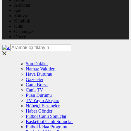
Ardahan
Iğdır
Yalova
Karabük
Kilis
Osmaniye
Düzce
Son Dakika
Namaz Vakitleri
Hava Durumu
Gazeteler
Canlı Borsa
Canlı TV
Puan Durumu
TV Yayın Akışları
Nöbetçi Eczaneler
Haber Gönder
Futbol Canlı Sonuçlar
Basketbol Canlı Sonuçlar
Futbol İddaa Programı