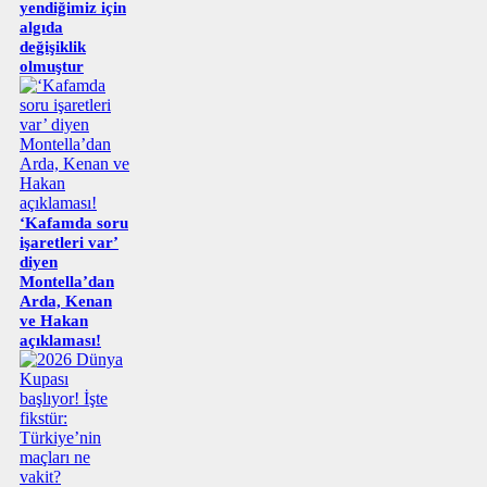
yendiğimiz için
algıda
değişiklik
olmuştur
‘Kafamda soru
işaretleri var’
diyen
Montella’dan
Arda, Kenan
ve Hakan
açıklaması!