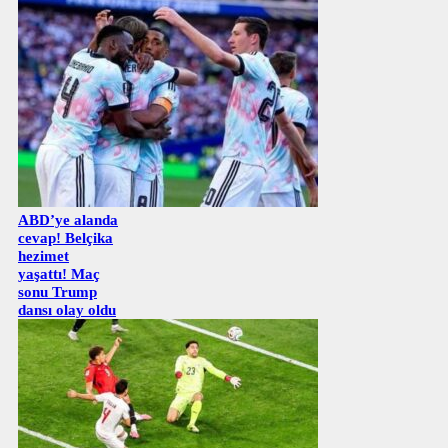
ABD’ye alanda
cevap! Belçika
hezimet
yaşattı! Maç
sonu Trump
dansı olay oldu