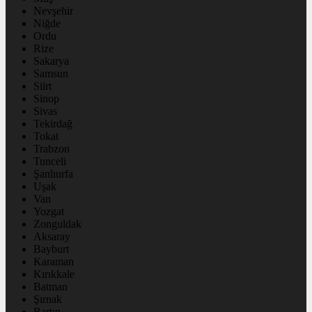
Nevşehir
Niğde
Ordu
Rize
Sakarya
Samsun
Siirt
Sinop
Sivas
Tekirdağ
Tokat
Trabzon
Tunceli
Şanlıurfa
Uşak
Van
Yozgat
Zonguldak
Aksaray
Bayburt
Karaman
Kırıkkale
Batman
Şırnak
Bartın