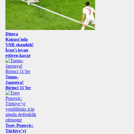
Dünya
Kupası’nda
VAR skandalı!
İran’ı isyan
ettiren karar
Tunus-
Japonya!
Birinci 11’ler
Tony Popovic:
Türkiye’yi