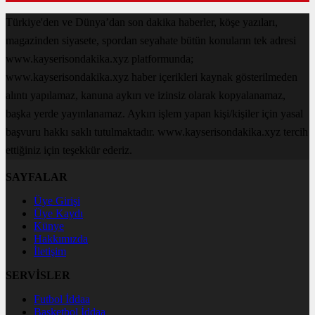
Türkiye'den ve Dünya’dan son dakika haberler, köşe yazıları,
magazinden siyasete, spordan seyahate bütün konuların tek adresi
www.kayserisondakika.xyz platformunda;
www.kayserisondakika.xyz haber içerikleri kaynak gösterilmeden
alıntı yapılamaz, kanuna aykırı ve izinsiz olarak kopyalanamaz,
başka yerde yayınlanamaz. Aykırı işlem yapan kişi/kişiler için yasal
başvuru hakkı saklı tutulmaktadır. www.kayserisondakika.xyz tercih
ettiğiniz için teşekkür ederiz.
SAYFALAR
Üye Girişi
Üye Kaydı
Künye
Hakkımızda
İletişim
SERVİSLER
Futbol İddaa
Basketbol İddaa