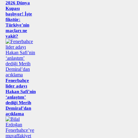
2026 Dünya
Kupası
başlıyor! İşte
fikstür:
Türkiye’nin
maçları ne
vakit?
Fenerbahçe
lider adayı
Hakan Safi’nin
‘anlaştım’
dediği Merih
Demiral’dan
açıklama