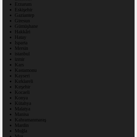
Erzurum
Eskişehir
Gaziantep
Giresun
Gümüşhane
Hakkâri
Hatay
Isparta
Mersin
istanbul
izmir
Kars
Kastamonu
Kayseri
Kırklareli
Kırşehir
Kocaeli
Konya
Kütahya
Malatya
Manisa
Kahramanmaraş
Mardin
Muğla
Muş