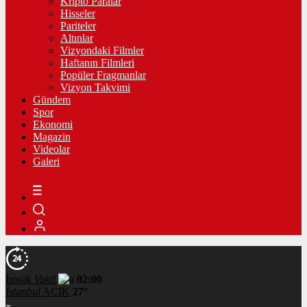
Kripto Paralar
Hisseler
Pariteler
Altınlar
Vizyondaki Filmler
Haftanın Filmleri
Popüler Fragmanlar
Vizyon Takvimi
Gündem
Spor
Ekonomi
Magazin
Videolar
Galeri
İmsak
Vakti
02:00
İstanbul
AÇIK
27°