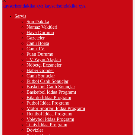
kayserisondakika.xyz
kayserisondakika.xyz
Servis
Son Dakika
Namaz Vakitleri
Hava Durumu
Gazeteler
Canlı Borsa
Canlı TV
Puan Durumu
TV Yayın Akışları
Nöbetçi Eczaneler
Haber Gönder
Canlı Sonuçlar
Futbol Canlı Sonuçlar
Basketbol Canlı Sonuçlar
Basketbol İddaa Programı
Bilardo İddaa Programı
Futbol İddaa Programı
Motor Sporları İddaa Programı
Hentbol İddaa Programı
Voleybol İddaa Programı
Tenis İddaa Programı
Dövizler