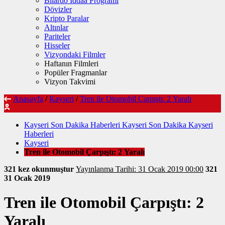
Bilardo İddaa Programı
Dövizler
Kripto Paralar
Altınlar
Pariteler
Hisseler
Vizyondaki Filmler
Haftanın Filmleri
Popüler Fragmanlar
Vizyon Takvimi
Anasayfa
/
Kayseri
/
Tren ile Otomobil Çarpıştı: 2 Yaralı
Kayseri Son Dakika Haberleri Kayseri Son Dakika Kayseri
Haberleri
Kayseri
Tren ile Otomobil Çarpıştı: 2 Yaralı
321 kez okunmuştur
Yayınlanma Tarihi: 31 Ocak 2019 00:00
321
31 Ocak 2019
Tren ile Otomobil Çarpıştı: 2
Yaralı