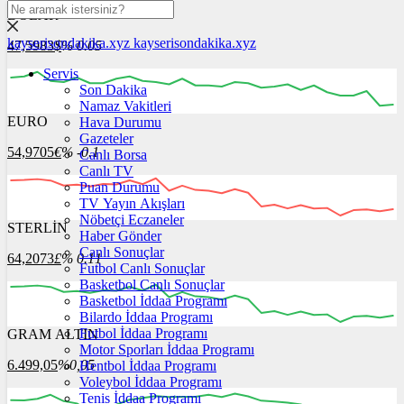
DOLAR
kayserisondakika.xyz
kayserisondakika.xyz
47,5983
$
% 0.05
Servis
Son Dakika
Namaz Vakitleri
EURO
Hava Durumu
12:00
13:00
14:00
15:00
16:00
Gazeteler
54,9705
€
% -0.1
Canlı Borsa
Canlı TV
Puan Durumu
TV Yayın Akışları
Nöbetçi Eczaneler
STERLİN
12:00
13:00
Haber Gönder
14:00
15:00
16:00
Canlı Sonuçlar
64,2073
£
% 0.11
Futbol Canlı Sonuçlar
Basketbol Canlı Sonuçlar
Basketbol İddaa Programı
Bilardo İddaa Programı
Futbol İddaa Programı
GRAM ALTIN
12:00
13:00
14:00
15:00
16:00
Motor Sporları İddaa Programı
6.499,05
%0,05
Hentbol İddaa Programı
Voleybol İddaa Programı
Tenis İddaa Programı