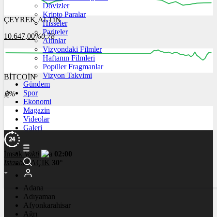
Dövizler
Kripto Paralar
ÇEYREK ALTIN
Hisseler
12:00
13:00
14:00
15:00
16:00
Pariteler
10.647,00
%0,78
Altınlar
Vizyondaki Filmler
Haftanın Filmleri
Popüler Fragmanlar
Vizyon Takvimi
BİTCOİN
00:00
04:00
08:00
12:00
Gündem
Spor
฿
%
Ekonomi
Magazin
Videolar
Galeri
İmsak
Vakti
02:00
İstanbul
AÇIK
30°
Adana
Adıyaman
Afyonkarahisar
Ağrı