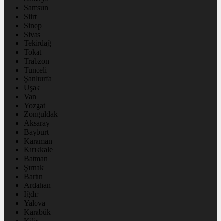
Samsun
Siirt
Sinop
Sivas
Tekirdağ
Tokat
Trabzon
Tunceli
Şanlıurfa
Uşak
Van
Yozgat
Zonguldak
Aksaray
Bayburt
Karaman
Kırıkkale
Batman
Şırnak
Bartın
Ardahan
Iğdır
Yalova
Karabük
Kilis