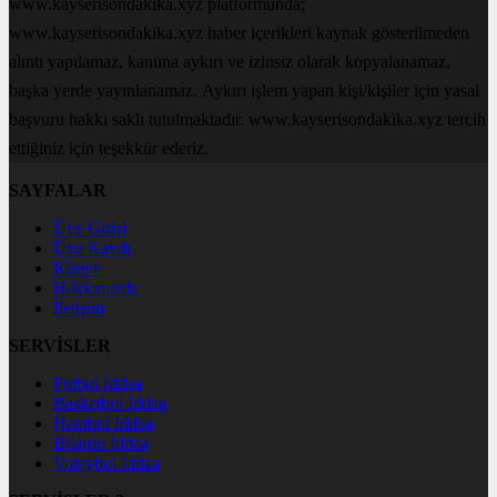
www.kayserisondakika.xyz platformunda;
www.kayserisondakika.xyz haber içerikleri kaynak gösterilmeden
alıntı yapılamaz, kanuna aykırı ve izinsiz olarak kopyalanamaz,
başka yerde yayınlanamaz. Aykırı işlem yapan kişi/kişiler için yasal
başvuru hakkı saklı tutulmaktadır. www.kayserisondakika.xyz tercih
ettiğiniz için teşekkür ederiz.
SAYFALAR
Üye Girişi
Üye Kaydı
Künye
Hakkımızda
İletişim
SERVİSLER
Futbol İddaa
Basketbol İddaa
Hentbol İddaa
Bilardo İddaa
Voleybol İddaa