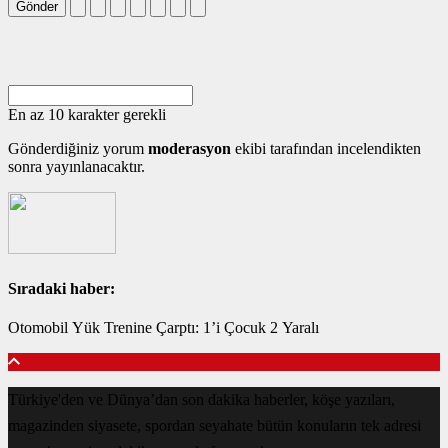
Gönder
En az 10 karakter gerekli
Gönderdiğiniz yorum
moderasyon
ekibi tarafından incelendikten
sonra yayınlanacaktır.
Sıradaki haber:
Otomobil Yük Trenine Çarptı: 1’i Çocuk 2 Yaralı
Türkiye'den ve Dünya’dan son dakika haberler, köşe yazıları,
magazinden siyasete, spordan seyahate bütün konuların tek adresi