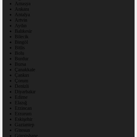
Amasya
Ankara
Antalya
Artvin
Aydın
Balıkesir
Bilecik
Bingöl
Bitlis
Bolu
Burdur
Bursa
Çanakkale
Çankırı
Çorum
Denizli
Diyarbakır
Edirne
Elazığ
Erzincan
Erzurum
Eskişehir
Gaziantep
Giresun
Gümüşhane