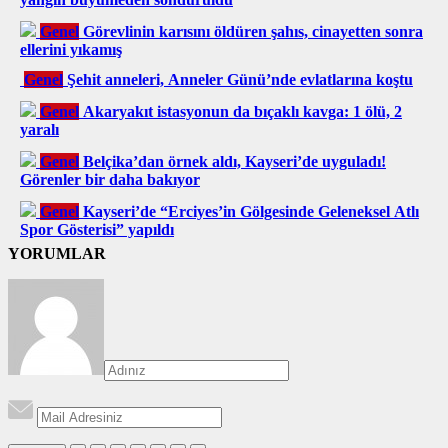
Genel
Görevlinin karısını öldüren şahıs, cinayetten sonra
ellerini yıkamış
Genel
Şehit anneleri, Anneler Günü’nde evlatlarına koştu
Genel
Akaryakıt istasyonun da bıçaklı kavga: 1 ölü, 2
yaralı
Genel
Belçika’dan örnek aldı, Kayseri’de uyguladı!
Görenler bir daha bakıyor
Genel
Kayseri’de “Erciyes’in Gölgesinde Geleneksel Atlı
Spor Gösterisi” yapıldı
YORUMLAR