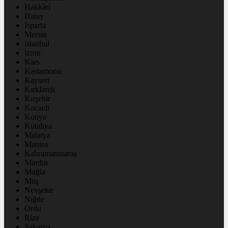
Hakkâri
Hatay
Isparta
Mersin
istanbul
izmir
Kars
Kastamonu
Kayseri
Kırklareli
Kırşehir
Kocaeli
Konya
Kütahya
Malatya
Manisa
Kahramanmaraş
Mardin
Muğla
Muş
Nevşehir
Niğde
Ordu
Rize
Sakarya