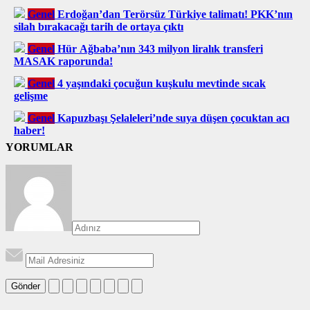
Genel
Erdoğan’dan Terörsüz Türkiye talimatı! PKK’nın
silah bırakacağı tarih de ortaya çıktı
Genel
Hür Ağbaba’nın 343 milyon liralık transferi
MASAK raporunda!
Genel
4 yaşındaki çocuğun kuşkulu mevtinde sıcak
gelişme
Genel
Kapuzbaşı Şelaleleri’nde suya düşen çocuktan acı
haber!
YORUMLAR
Gönder