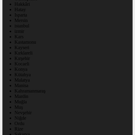
Hakkâri
Hatay
Isparta
Mersin
istanbul
izmir
Kars
Kastamonu
Kayseri
Kırklareli
Kırşehir
Kocaeli
Konya
Kütahya
Malatya
Manisa
Kahramanmaraş
Mardin
Muğla
Muş
Nevşehir
Niğde
Ordu
Rize
Sakarya