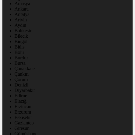
Amasya
Ankara
Antalya
Artvin
Aydın
Balıkesir
Bilecik
Bingöl
Bitlis
Bolu
Burdur
Bursa
Çanakkale
Çankırı
Çorum
Denizli
Diyarbakır
Edirne
Elazığ
Erzincan
Erzurum
Eskişehir
Gaziantep
Giresun
Gümüşhane