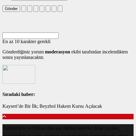
Gönder
En az 10 karakter gerekli
Gönderdiğiniz yorum
moderasyon
ekibi tarafından incelendikten
sonra yayınlanacaktır.
Sıradaki haber:
Kayseri’de Bir İlk; Beyzbol Hakem Kursu Açılacak
Türkiye'den ve Dünya’dan son dakika haberler, köşe yazıları,
magazinden siyasete, spordan seyahate bütün konuların tek adresi