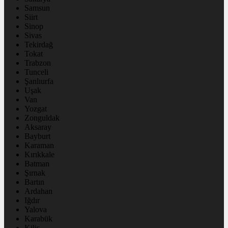
Samsun
Siirt
Sinop
Sivas
Tekirdağ
Tokat
Trabzon
Tunceli
Şanlıurfa
Uşak
Van
Yozgat
Zonguldak
Aksaray
Bayburt
Karaman
Kırıkkale
Batman
Şırnak
Bartın
Ardahan
Iğdır
Yalova
Karabük
Kilis