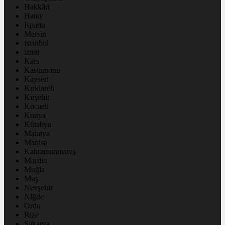
Hakkâri
Hatay
Isparta
Mersin
istanbul
izmir
Kars
Kastamonu
Kayseri
Kırklareli
Kırşehir
Kocaeli
Konya
Kütahya
Malatya
Manisa
Kahramanmaraş
Mardin
Muğla
Muş
Nevşehir
Niğde
Ordu
Rize
Sakarya