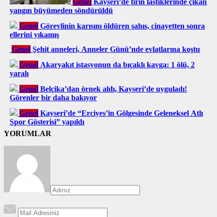
Genel
Kayseri’de tırın lastiklerinde çıkan
yangın büyümeden söndürüldü
Genel
Görevlinin karısını öldüren şahıs, cinayetten sonra
ellerini yıkamış
Genel
Şehit anneleri, Anneler Günü’nde evlatlarına koştu
Genel
Akaryakıt istasyonun da bıçaklı kavga: 1 ölü, 2
yaralı
Genel
Belçika’dan örnek aldı, Kayseri’de uyguladı!
Görenler bir daha bakıyor
Genel
Kayseri’de “Erciyes’in Gölgesinde Geleneksel Atlı
Spor Gösterisi” yapıldı
YORUMLAR