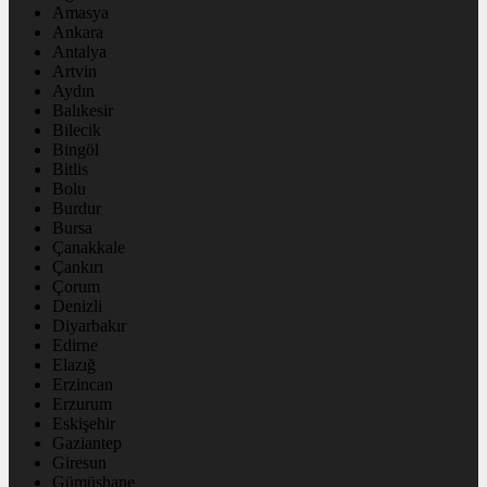
Amasya
Ankara
Antalya
Artvin
Aydın
Balıkesir
Bilecik
Bingöl
Bitlis
Bolu
Burdur
Bursa
Çanakkale
Çankırı
Çorum
Denizli
Diyarbakır
Edirne
Elazığ
Erzincan
Erzurum
Eskişehir
Gaziantep
Giresun
Gümüşhane