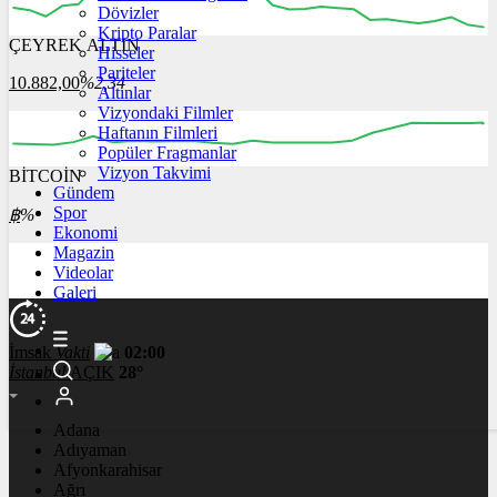
Dövizler
Kripto Paralar
ÇEYREK ALTIN
Hisseler
06:00
07:00
08:00
09:00
10:00
Pariteler
10.882,00
%2,34
Altınlar
Vizyondaki Filmler
Haftanın Filmleri
Popüler Fragmanlar
Vizyon Takvimi
BİTCOİN
00:00
00:00
00:00
00:00
Gündem
Spor
฿
%
Ekonomi
Magazin
Videolar
Galeri
İmsak
Vakti
02:00
İstanbul
AÇIK
28°
Adana
Adıyaman
Afyonkarahisar
Ağrı