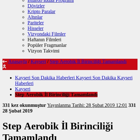
Bilardo İddaa Programı
Dövizler
Kripto Paralar
Altınlar
Pariteler
Hisseler
Vizyondaki Filmler
Haftanın Filmleri
Popüler Fragmanlar
Vizyon Takvimi
Anasayfa
/
Kayseri
/
Step Aerobik İl Birinciliği Tamamlandı
Kayseri Son Dakika Haberleri Kayseri Son Dakika Kayseri
Haberleri
Kayseri
Step Aerobik İl Birinciliği Tamamlandı
331 kez okunmuştur
Yayınlanma Tarihi: 28 Şubat 2019 12:01
331
28 Şubat 2019
Step Aerobik İl Birinciliği
Tamamlandı