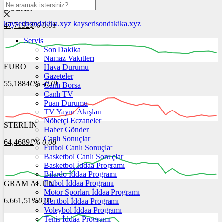
DOLAR
kayserisondakika.xyz
kayserisondakika.xyz
47,7192
$
% 0.01
Servis
Son Dakika
Namaz Vakitleri
EURO
Hava Durumu
06:00
07:00
08:00
09:00
10:00
Gazeteler
55,1884
€
% -0.01
Canlı Borsa
Canlı TV
Puan Durumu
TV Yayın Akışları
Nöbetçi Eczaneler
STERLİN
06:00
Haber Gönder
07:00
08:00
09:00
10:00
Canlı Sonuçlar
64,4689
£
% 0.08
Futbol Canlı Sonuçlar
Basketbol Canlı Sonuçlar
Basketbol İddaa Programı
Bilardo İddaa Programı
Futbol İddaa Programı
GRAM ALTIN
06:00
07:00
08:00
09:00
10:00
Motor Sporları İddaa Programı
6.661,51
%0,01
Hentbol İddaa Programı
Voleybol İddaa Programı
Tenis İddaa Programı