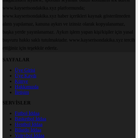
www.kayserisondakika.xyz platformunda;
www.kayserisondakika.xyz haber içerikleri kaynak gösterilmeden
alıntı yapılamaz, kanuna aykırı ve izinsiz olarak kopyalanamaz,
başka yerde yayınlanamaz. Aykırı işlem yapan kişi/kişiler için yasal
başvuru hakkı saklı tutulmaktadır. www.kayserisondakika.xyz tercih
ettiğiniz için teşekkür ederiz.
SAYFALAR
Üye Girişi
Üye Kaydı
Künye
Hakkımızda
İletişim
SERVİSLER
Futbol İddaa
Basketbol İddaa
Hentbol İddaa
Bilardo İddaa
Voleybol İddaa