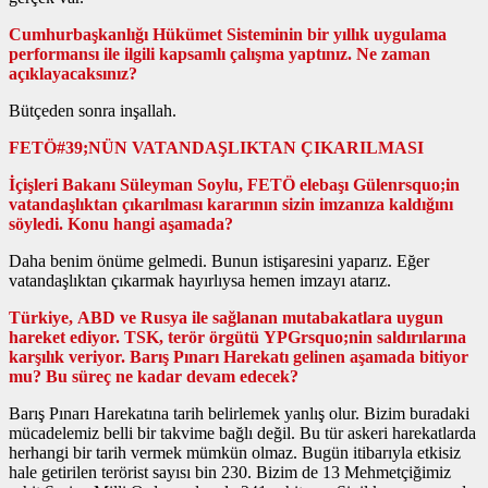
Cumhurbaşkanlığı Hükümet Sisteminin bir yıllık uygulama
performansı ile ilgili kapsamlı çalışma yaptınız. Ne zaman
açıklayacaksınız?
Bütçeden sonra inşallah.
FETÖ#39;NÜN VATANDAŞLIKTAN ÇIKARILMASI
İçişleri Bakanı Süleyman Soylu, FETÖ elebaşı Gülenrsquo;in
vatandaşlıktan çıkarılması kararının sizin imzanıza kaldığını
söyledi. Konu hangi aşamada?
Daha benim önüme gelmedi. Bunun istişaresini yaparız. Eğer
vatandaşlıktan çıkarmak hayırlıysa hemen imzayı atarız.
Türkiye, ABD ve Rusya ile sağlanan mutabakatlara uygun
hareket ediyor. TSK, terör örgütü YPGrsquo;nin saldırılarına
karşılık veriyor. Barış Pınarı Harekatı gelinen aşamada bitiyor
mu? Bu süreç ne kadar devam edecek?
Barış Pınarı Harekatına tarih belirlemek yanlış olur. Bizim buradaki
mücadelemiz belli bir takvime bağlı değil. Bu tür askeri harekatlarda
herhangi bir tarih vermek mümkün olmaz. Bugün itibarıyla etkisiz
hale getirilen terörist sayısı bin 230. Bizim de 13 Mehmetçiğimiz