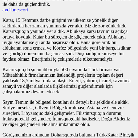
ile daha da güçlendirdik.
avcilar escort
Katar, 15 Temmuz darbe girişimi ve ülkemize yönelik diğer
saldırılarda her zaman yanımızda yer aldı. Biz de zor günlerinde
Katarrsquo;ın yanında yer aldık. Ablukaya karşı tavrımızı açıkça
ortaya koyduk. Katar bu süreçten de güçlenerek çıktı. Ablukayı
uygulayanlar ise şu anda başarısız oldu. Bana göre artık bu
ablukanın sona ermesi ve Körfez bölgesinde yeni bir barış, istikrar
ve işbirliği döneminin başlaması şart. Düşmanlığın kimseye bir
faydası olmaz. Enerjimizi iç çekişmelerle tüketmemeliyiz.
Katarrsquo;da şu an itibarıyla 500 civarında Türk firması var.
Müteahhitlik firmalarımızın üstlendiği projelerin toplam değeri
yaklaşık 18,5 milyar dolara ulaştı. Enerji, yatırım, ticaret, savunma
sanayii ve diğer alanlarda ilişkilerimizi güçlendirmek için
çalışmalarımız devam edecek.
Sayın Temim ile bölgesel konuları da detaylı bir şekilde ele aldık.
Suriye meselesi, Güvenli Bölge kurulması, Astana ve Cenevre
süreçleri, Libyarsquo;daki gelişmeler, Filistinrsquo;in durumu,
Irakrsquo;taki gelişmeler, İranrsquo;daki hadiseler, Doğu Akdeniz
ve diğer gelişmeleri ele alma imkanımız oldu.
Görüşmemizin ardından Doharsquo;da bulunan Türk-Katar Birleşik