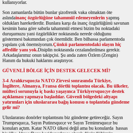
kullanıyorlar.
Son zamanlarda bütün bunlar şizofrenik vaka olmaktan öte
aslında
inanç özgürlüğüne tahammül edemeyenlerin y
apmış
oldukları hareketlerdir. Bunlara karşı da inanç özgürlüğünü savunan
kesimin bana göre sabırla tahammül etmesi bizim bu noktadaki
duruşumuzu yani özgürlükler noktasında nerede olduğunu
göstermesi bakımından çok önemlidir. Ben bilhassa parlamentoda
yapılanı çok önemsiyorum.
Çünkü parlamentodaki olayın hiç
affedilir yanı yok.
Disiplin noktasında cezalandırılması gerekir.
Arkadaşlarımız onun takipçisi. Şu anda zaten Özlem (Zengin)
Hanım da hukuki haklarını araştırıyor.
GÜVENLİ BÖLGE İÇİN DESTEK GELECEK Mİ?
3-4 Aralıkrsquo;ta NATO Zirvesi sonrasında Türkiye,
İngiltere, Almanya, Fransa dörtlü toplantısı olacak. Bu ülkeler,
mülteci sorunuyla iç baskı yaşayınca Türkiyersquo;ye destek
açıklaması yapmaya başladılar. Güvenli bölgedeki altyapı
yatırımları için uluslararası bağış konusu o toplantıda gündeme
gelir mi?
Uluslararası donörler toplantısını biz gündeme getireceğiz. Sayın
Trumprsquo;a, Sayın Putinrsquo;e ve Sayın Temimrsquo;e bu
konuları açtım. Katar NATO ülkesi değil ama bu konularda hassas