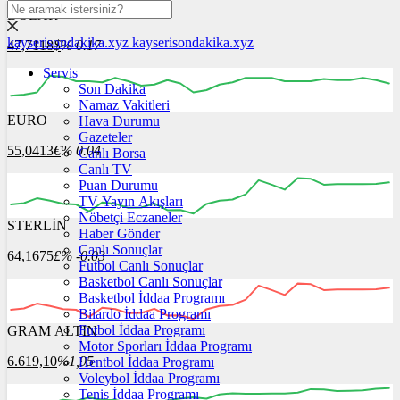
DOLAR
kayserisondakika.xyz
kayserisondakika.xyz
47,7118
$
% 0.17
Servis
Son Dakika
Namaz Vakitleri
EURO
Hava Durumu
06:00
07:00
08:00
09:00
10:00
Gazeteler
55,0413
€
% 0.04
Canlı Borsa
Canlı TV
Puan Durumu
TV Yayın Akışları
Nöbetçi Eczaneler
STERLİN
06:00
07:00
Haber Gönder
08:00
09:00
10:00
Canlı Sonuçlar
64,1675
£
% -0.03
Futbol Canlı Sonuçlar
Basketbol Canlı Sonuçlar
Basketbol İddaa Programı
Bilardo İddaa Programı
Futbol İddaa Programı
GRAM ALTIN
06:00
07:00
08:00
09:00
10:00
Motor Sporları İddaa Programı
6.619,10
%1,95
Hentbol İddaa Programı
Voleybol İddaa Programı
Tenis İddaa Programı