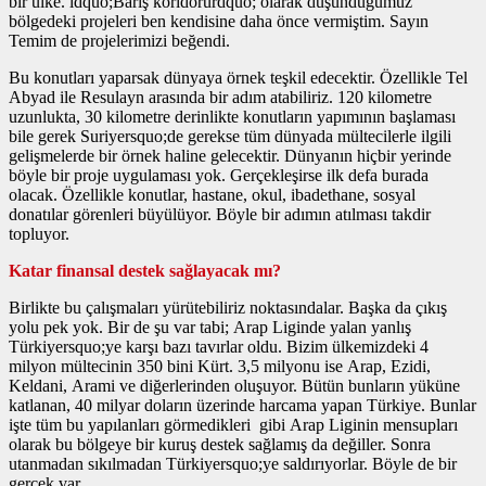
bir ülke. ldquo;Barış koridorurdquo; olarak düşündüğümüz
bölgedeki projeleri ben kendisine daha önce vermiştim. Sayın
Temim de projelerimizi beğendi.
Bu konutları yaparsak dünyaya örnek teşkil edecektir. Özellikle Tel
Abyad ile Resulayn arasında bir adım atabiliriz. 120 kilometre
uzunlukta, 30 kilometre derinlikte konutların yapımının başlaması
bile gerek Suriyersquo;de gerekse tüm dünyada mültecilerle ilgili
gelişmelerde bir örnek haline gelecektir. Dünyanın hiçbir yerinde
böyle bir proje uygulaması yok. Gerçekleşirse ilk defa burada
olacak. Özellikle konutlar, hastane, okul, ibadethane, sosyal
donatılar görenleri büyülüyor. Böyle bir adımın atılması takdir
topluyor.
Katar finansal destek sağlayacak mı?
Birlikte bu çalışmaları yürütebiliriz noktasındalar. Başka da çıkış
yolu pek yok. Bir de şu var tabi; Arap Liginde yalan yanlış
Türkiyersquo;ye karşı bazı tavırlar oldu. Bizim ülkemizdeki 4
milyon mültecinin 350 bini Kürt. 3,5 milyonu ise Arap, Ezidi,
Keldani, Arami ve diğerlerinden oluşuyor. Bütün bunların yüküne
katlanan, 40 milyar doların üzerinde harcama yapan Türkiye. Bunlar
işte tüm bu yapılanları görmedikleri gibi Arap Liginin mensupları
olarak bu bölgeye bir kuruş destek sağlamış da değiller. Sonra
utanmadan sıkılmadan Türkiyersquo;ye saldırıyorlar. Böyle de bir
gerçek var.