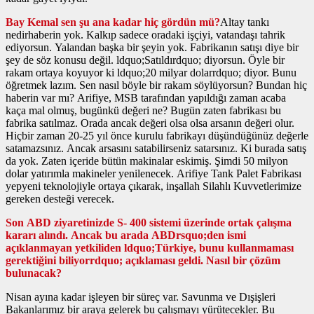
Bay Kemal sen şu ana kadar hiç gördün mü?
Altay tankı
nedirhaberin yok. Kalkıp sadece oradaki işçiyi, vatandaşı tahrik
ediyorsun. Yalandan başka bir şeyin yok. Fabrikanın satışı diye bir
şey de söz konusu değil. ldquo;Satıldırdquo; diyorsun. Öyle bir
rakam ortaya koyuyor ki ldquo;20 milyar dolarrdquo; diyor. Bunu
öğretmek lazım. Sen nasıl böyle bir rakam söylüyorsun? Bundan hiç
haberin var mı? Arifiye, MSB tarafından yapıldığı zaman acaba
kaça mal olmuş, bugünkü değeri ne? Bugün zaten fabrikası bu
fabrika satılmaz. Orada ancak değeri olsa olsa arsanın değeri olur.
Hiçbir zaman 20-25 yıl önce kurulu fabrikayı düşündüğünüz değerle
satamazsınız. Ancak arsasını satabilirseniz satarsınız. Ki burada satış
da yok. Zaten içeride bütün makinalar eskimiş. Şimdi 50 milyon
dolar yatırımla makineler yenilenecek. Arifiye Tank Palet Fabrikası
yepyeni teknolojiyle ortaya çıkarak, inşallah Silahlı Kuvvetlerimize
gereken desteği verecek.
Son ABD ziyaretinizde S- 400 sistemi üzerinde ortak çalışma
kararı alındı. Ancak bu arada ABDrsquo;den ismi
açıklanmayan yetkiliden ldquo;Türkiye, bunu kullanmaması
gerektiğini biliyorrdquo; açıklaması geldi. Nasıl bir çözüm
bulunacak?
Nisan ayına kadar işleyen bir süreç var. Savunma ve Dışişleri
Bakanlarımız bir araya gelerek bu çalışmayı yürütecekler. Bu