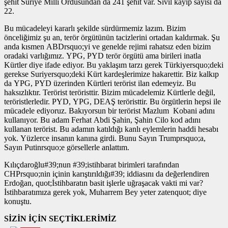
şehit Suriye Milli Ordusundan da 241 şehit var. Sivil kayıp sayısı da
22.
Bu mücadeleyi kararlı şekilde sürdürmemiz lazım. Bizim
önceliğimiz şu an, terör örgütünün tacizlerini ortadan kaldırmak. Şu
anda kısmen ABDrsquo;yi ve genelde rejimi rahatsız eden bizim
oradaki varlığımız. YPG, PYD terör örgütü ama birileri inatla
Kürtler diye ifade ediyor. Bu yaklaşım tarzı gerek Türkiyersquo;deki
gerekse Suriyersquo;deki Kürt kardeşlerimize hakarettir. Biz kalkıp
da YPG, PYD üzerinden Kürtleri terörist ilan edemeyiz. Bu
haksızlıktır. Terörist teröristtir. Bizim mücadelemiz Kürtlerle değil,
teröristlerledir. PYD, YPG, DEAŞ teröristtir. Bu örgütlerin hepsi ile
mücadele ediyoruz. Bakıyorsun bir terörist Mazlum Kobani adını
kullanıyor. Bu adam Ferhat Abdi Şahin, Şahin Cilo kod adını
kullanan terörist. Bu adamın katıldığı kanlı eylemlerin haddi hesabı
yok. Yüzlerce insanın kanına girdi. Bunu Sayın Trumprsquo;a,
Sayın Putinrsquo;e görsellerle anlattım.
Kılıçdaroğlu#39;nun #39;istihbarat birimleri tarafından
CHPrsquo;nin içinin karıştırıldığı#39; iddiasını da değerlendiren
Erdoğan, quot;İstihbaratın basit işlerle uğraşacak vakti mi var?
İstihbaratımıza gerek yok, Muharrem Bey yeter zatenquot; diye
konuştu.
SİZİN İÇİN SEÇTİKLERİMİZ