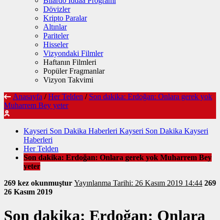
Bilardo İddaa Programı
Dövizler
Kripto Paralar
Altınlar
Pariteler
Hisseler
Vizyondaki Filmler
Haftanın Filmleri
Popüler Fragmanlar
Vizyon Takvimi
Anasayfa
/
Her Telden
/
Son dakika: Erdoğan: Onlara gerek yok
Muharrem Bey yeter
Kayseri Son Dakika Haberleri Kayseri Son Dakika Kayseri
Haberleri
Her Telden
Son dakika: Erdoğan: Onlara gerek yok Muharrem Bey
yeter
269 kez okunmuştur
Yayınlanma Tarihi: 26 Kasım 2019 14:44
269
26 Kasım 2019
Son dakika: Erdoğan: Onlara