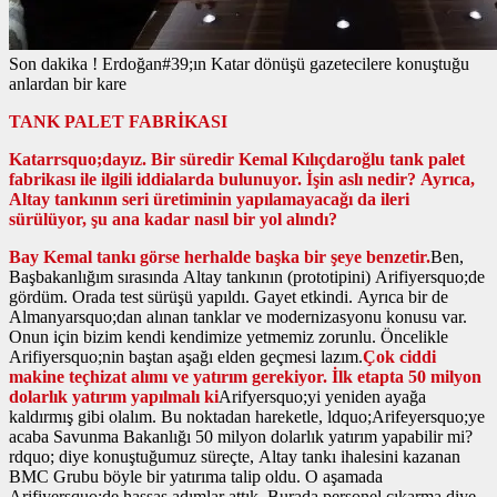
Son dakika ! Erdoğan#39;ın Katar dönüşü gazetecilere konuştuğu
anlardan bir kare
TANK PALET FABRİKASI
Katarrsquo;dayız. Bir süredir Kemal Kılıçdaroğlu tank palet
fabrikası ile ilgili iddialarda bulunuyor. İşin aslı nedir? Ayrıca,
Altay tankının seri üretiminin yapılamayacağı da ileri
sürülüyor, şu ana kadar nasıl bir yol alındı?
Bay Kemal tankı görse herhalde başka bir şeye benzetir.
Ben,
Başbakanlığım sırasında Altay tankının (prototipini) Arifiyersquo;de
gördüm. Orada test sürüşü yapıldı. Gayet etkindi. Ayrıca bir de
Almanyarsquo;dan alınan tanklar ve modernizasyonu konusu var.
Onun için bizim kendi kendimize yetmemiz zorunlu. Öncelikle
Arifiyersquo;nin baştan aşağı elden geçmesi lazım.
Çok ciddi
makine teçhizat alımı ve yatırım gerekiyor. İlk etapta 50 milyon
dolarlık yatırım yapılmalı ki
Arifyersquo;yi yeniden ayağa
kaldırmış gibi olalım. Bu noktadan hareketle, ldquo;Arifeyersquo;ye
acaba Savunma Bakanlığı 50 milyon dolarlık yatırım yapabilir mi?
rdquo; diye konuştuğumuz süreçte, Altay tankı ihalesini kazanan
BMC Grubu böyle bir yatırıma talip oldu. O aşamada
Arifiyersquo;de hassas adımlar attık. Burada personel çıkarma diye