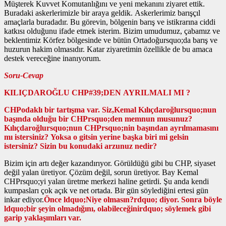
Müşterek Kuvvet Komutanlığını ve yeni mekanını ziyaret ettik.
Buradaki askerlerimizle bir araya geldik. Askerlerimiz barışçıl
amaçlarla buradadır. Bu görevin, bölgenin barış ve istikrarına ciddi
katkısı olduğunu ifade etmek isterim. Bizim umudumuz, çabamız ve
beklentimiz Körfez bölgesinde ve bütün Ortadoğursquo;da barış ve
huzurun hakim olmasıdır. Katar ziyaretimin özellikle de bu amaca
destek vereceğine inanıyorum.
Soru-Cevap
KILIÇDAROĞLU CHP#39;DEN AYRILMALI MI ?
CHPodaklı bir tartışma var. Siz,Kemal Kılıçdaroğlursquo;nun
başında olduğu bir CHPrsquo;den memnun musunuz?
Kılıçdaroğlursquo;nun CHPrsquo;nin başından ayrılmamasını
mı istersiniz? Yoksa o gitsin yerine başka biri mi gelsin
istersiniz? Sizin bu konudaki arzunuz nedir?
Bizim için artı değer kazandırıyor. Görüldüğü gibi bu CHP, siyaset
değil yalan üretiyor. Çözüm değil, sorun üretiyor. Bay Kemal
CHPrsquo;yi yalan üretme merkezi haline getirdi. Şu anda kendi
kumpasları çok açık ve net ortada. Bir gün söylediğini ertesi gün
inkar ediyor.
Önce ldquo;Niye olmasın?rdquo; diyor. Sonra böyle
ldquo;bir şeyin olmadığını, olabileceğinirdquo; söylemek gibi
garip yaklaşımları var.