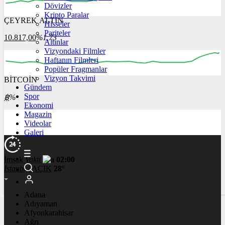
Dövizler
Kripto Paralar
ÇEYREK ALTIN
Hisseler
06:00
07:00
08:00
09:00
10:00
Pariteler
10.817,00
%1,73
Altınlar
Vizyondaki Filmler
Haftanın Filmleri
Popüler Fragmanlar
Vizyon Takvimi
BİTCOİN
00:00
00:00
00:00
00:00
Gündem
Spor
฿
%
Ekonomi
Magazin
Videolar
Galeri
İmsak
Vakti
02:00
İstanbul
AÇIK
28°
Adana
Adıyaman
Afyonkarahisar
Ağrı