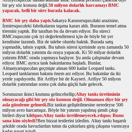
bir şey söz konusu değil.
50 milyon dolarlık harcamayı BMC
yapacak, belli bir süre burada kalacak.
BMC bir şey daha yaptı.
Sakarya Karasursquo;daki arazisine,
İzmirrsquo;deki fabrikalarını taşıma kararı aldı. Buranın temel atma
törenini yaptık. Bir taraftan bu da devam ediyor. Bu süreci
BMCrsquo;nin çok iyi değerlendirmesi için de böyle bir yer
kendisine lazımdı. Biz de talebe olumlu baktık. Burada satış
yapmadık, tahsis yaptık. Bu tahsis süresi içerisinde aynı zamanda 50
milyon dolarlık yatırımı da oraya yapacak. Ki 50 milyar dolarlık
yatırımı BMC orada yapmaya başlıyor. Şu anda çalışmalar devam
ediyor. BMC ayrıca tank bakımlarına başladı. Bunlar,
Almanyarsquo;dan geçmişte alınan 600 kadar Leopard tankı.
Leopard tanklarının bakımı önem arz ediyor. Bu bakımlar da iki
yerde yapılıyordu. Bir Arifiye bir de Kayseri. Arifiye 50 milyon
dolarlık yatırımdan sonra çok daha güçlü hale gelecek.
Sorunuzun ikinci kısmına gelincehellip;
Altay tankı üretiminin
olmayacağı gibi bir şey söz konusu değil. Olmaması diye bir şey
asla gündeme gelmedi.
Biz tankın geliştirilmesine neredeyse 500
milyon avro harcamışız. Böyle bir yatırım yapılmış şimdi çıkıp
birileri diyor ki
ldquo;Altay tankı üretilemeyecek.rdquo; Bunu
sana kim söyledi?
Ben bizzat testlerini izledim. Altay tankı başarılı
şekilde orada havuzlardan tutun da çukurlara giriş çıkışına varıncaya
kadar gayet iyiydi.