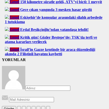
Genel
150 kilometre süratle geldi, ATV’yi biçti: 1 meyyit
Genel
Gece çıkan yangında 3 mesken hasar gördü
Genel
Eskişehir’de komşular arasındaki silahlı arbedede
1 tutuklama
Genel
Erdal Beşikçioğlu’ndan vatandaşa tehdit!
Genel
Kritik gün! Gözler Beştepe’de: TSK’da terfi ve
atama kararları verilecek
Genel
İsrail’in Gazze kentinde bir araca düzenlediği
akında 2 Filistinli hayatını kaybetti
YORUMLAR
Gönder