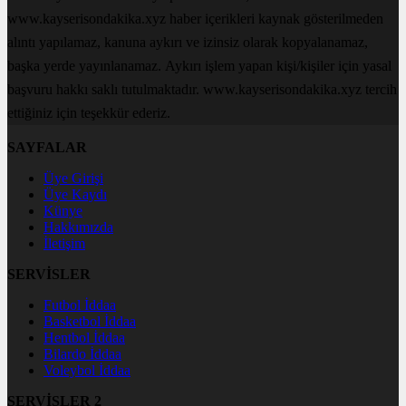
www.kayserisondakika.xyz haber içerikleri kaynak gösterilmeden
alıntı yapılamaz, kanuna aykırı ve izinsiz olarak kopyalanamaz,
başka yerde yayınlanamaz. Aykırı işlem yapan kişi/kişiler için yasal
başvuru hakkı saklı tutulmaktadır. www.kayserisondakika.xyz tercih
ettiğiniz için teşekkür ederiz.
SAYFALAR
Üye Girişi
Üye Kaydı
Künye
Hakkımızda
İletişim
SERVİSLER
Futbol İddaa
Basketbol İddaa
Hentbol İddaa
Bilardo İddaa
Voleybol İddaa
SERVİSLER 2