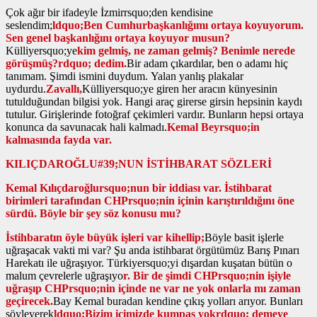
Çok ağır bir ifadeyle İzmirrsquo;den kendisine
seslendim;
ldquo;Ben Cumhurbaşkanlığımı ortaya koyuyorum.
Sen genel başkanlığını ortaya koyuyor musun?
Külliyersquo;ye
kim gelmiş, ne zaman gelmiş? Benimle nerede
görüşmüş?rdquo; dedim.
Bir adam çıkardılar, ben o adamı hiç
tanımam. Şimdi ismini duydum. Yalan yanlış plakalar
uydurdu.
Zavallı,
Külliyersquo;ye giren her aracın künyesinin
tutulduğundan bilgisi yok. Hangi araç girerse girsin hepsinin kaydı
tutulur. Girişlerinde fotoğraf çekimleri vardır. Bunların hepsi ortaya
konunca da savunacak hali kalmadı.
Kemal Beyrsquo;in
kalmasında fayda var.
KILIÇDAROĞLU#39;NUN İSTİHBARAT SÖZLERİ
Kemal Kılıçdaroğlursquo;nun bir iddiası var. İstihbarat
birimleri tarafından CHPrsquo;nin içinin karıştırıldığını öne
sürdü. Böyle bir şey söz konusu mu?
İstihbaratın öyle büyük işleri var kihellip;
Böyle basit işlerle
uğraşacak vakti mi var? Şu anda istihbarat örgütümüz Barış Pınarı
Harekatı ile uğraşıyor. Türkiyersquo;yi dışardan kuşatan bütün o
malum çevrelerle uğraşıyo
r. Bir de şimdi CHPrsquo;nin işiyle
uğraşıp CHPrsquo;nin içinde ne var ne yok onlarla mı zaman
geçirecek.
Bay Kemal buradan kendine çıkış yolları arıyor. Bunları
söyleyerek
ldquo;Bizim içimizde kumpas yokrdquo; demeye