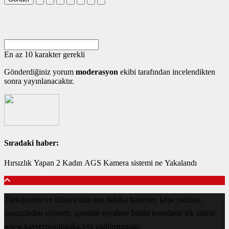
En az 10 karakter gerekli
Gönderdiğiniz yorum
moderasyon
ekibi tarafından incelendikten
sonra yayınlanacaktır.
Sıradaki haber:
Hırsızlık Yapan 2 Kadın AGS Kamera sistemi ne Yakalandı
Türkiye'den ve Dünya’dan son dakika haberler, köşe yazıları,
magazinden siyasete, spordan seyahate bütün konuların tek adresi
www.kayserisondakika.xyz platformunda;