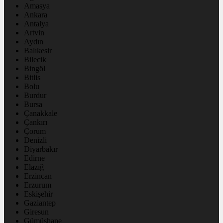
Amasya
Ankara
Antalya
Artvin
Aydın
Balıkesir
Bilecik
Bingöl
Bitlis
Bolu
Burdur
Bursa
Çanakkale
Çankırı
Çorum
Denizli
Diyarbakır
Edirne
Elazığ
Erzincan
Erzurum
Eskişehir
Gaziantep
Giresun
Gümüşhane