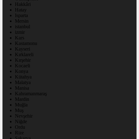
Hakkâri
Hatay
Isparta
Mersin
istanbul
izmir
Kars
Kastamonu
Kayseri
Kırklareli
Kırşehir
Kocaeli
Konya
Kütahya
Malatya
Manisa
Kahramanmaraş
Mardin
Muğla
Muş
Nevşehir
Niğde
Ordu
Rize
Sakarya