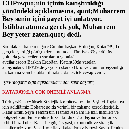
CHPrsquo;nin içinin karıştırıldığı
yönündeki açıklamasına, quot;Muharrem
Bey senin içini gayet iyi anlatıyor.
İstihbaratımıza gerek yok, Muharrem
Bey yeter zaten.quot; dedi.
Son dakika haberine göre CumhurbaşkanıErdoğan, Katar#39;da
gerçekleştirdiği görüşmelerin ardından Türkiye#39;ye dönüş
yolunda gazetecilerin sorularını yanıtladı.
avcilar escort Başkan Erdoğan, Katar#39;la yapılan
anlaşmalar,CHP#39;de yaşanan skandal kriz ve Cumhurbaşkanlığı
makamına yönelik atılan iftiralara da tek tek cevap verdi.
İşteErdoğan#39;ın açıklamalarından satır başları;
KATAR#39;LA ÇOK ÖNEMLİ ANLAŞMA
Türkiye-KatarYüksek Stratejik Komitersquo;nin Beşinci Toplantısı
için geldiğimiz Doharsquo;da verimli bir çalışma gerçekleştirdik.
Katar Emiri Şeyh Temim bin Hamed Al Sani ile ikili ilişkileri ve
bölgesel konuları ele alma fırsatı bulduk. 7 anlaşma ve bir ortak
bildiri imzaladık. Katar ile güçlü siyasi, ekonomik ve stratejik
ilişkilerimiz var. Baba Emir ile yakaladığımız ivmeyi Sayın Temim