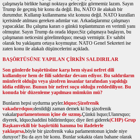
çalışmayla birlikte hangi noktaya geleceğiz görmemiz lazım. Sayın
Trump ile geçmiş bir konu da değil. Bu, NATO ile alakalı bir
durumdur. Kullanıp kullanmama söz konusu değil. NATO kuralları
içerisinde atılması gereken adımlar var. Arkadaşlarımız çalışmayı
yapacaklar. Bu çalışma kararı o günkü toplantımızın en verimli yanı
olmuştur. Sayın Trump da orada ldquo;Siz çalışmaya başlayın, bu
çalışmanın neticesini görelimrdquo; mesajı vermiştir. Ev sahibi
olarak bu yaklaşımı ortaya koymuştur. NATO Genel Sekreteri ise
zaten konu ile alakalı düşüncelerini açıkladı.
BAŞÖRTÜSÜNE YAPILAN ÇİRKİN SALDIRILAR
Son günlerde başörtüsüne karşı hem siyasi nefret dili
kullanılıyor hem de fiili saldırılar devam ediyor. Bu saldırıların
münferit olduğu veya şizofren insanlar tarafından yapıldığı
iddia ediliyor. Bunun bir nefret suçu olduğu reddediliyor. Bu
konuda bir düzenleme yapılması mümkün mü?
Bunların hepsi uydurma şeyler.
ldquo;Şizofrenik
vakadırrdquo;
denildiği zaman demek ki bu şizofrenik
vakalar
parlamentonun içine de sızmış.
Çünkü lsquo;Ulanrsquo;
diyerek, ldquo;haddini bildirinrdquo; diye ileri giderek
(CHP) Grup
Başkanvekili bir başörtülü hanıma bu ifadelerle
yaklaşırsa,
böyle bir şizofrenik vaka parlamentonun içinde niye
duruyor? Bu da ayrı bir konu. Bunlar sokakta olanı bahane olarak