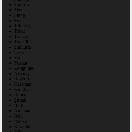
Samsun
Siirt
Sinop
Sivas
Tekirdağ
Tokat
Trabzon
Tunceli
Şanlıurfa
Uşak
Van
Yozgat
Zonguldak
Aksaray
Bayburt
Karaman
Kırıkkale
Batman
Şırnak
Bartın
Ardahan
Iğdır
Yalova
Karabük
Kilis