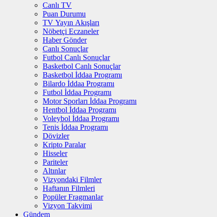
Canlı TV
Puan Durumu
TV Yayın Akışları
Nöbetçi Eczaneler
Haber Gönder
Canlı Sonuçlar
Futbol Canlı Sonuçlar
Basketbol Canlı Sonuçlar
Basketbol İddaa Programı
Bilardo İddaa Programı
Futbol İddaa Programı
Motor Sporları İddaa Programı
Hentbol İddaa Programı
Voleybol İddaa Programı
Tenis İddaa Programı
Dövizler
Kripto Paralar
Hisseler
Pariteler
Altınlar
Vizyondaki Filmler
Haftanın Filmleri
Popüler Fragmanlar
Vizyon Takvimi
Gündem