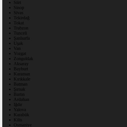
Siirt
Sinop
Sivas
Tekirdağ
Tokat
Trabzon
Tunceli
Şanlıurfa
Uşak
Van
Yozgat
Zonguldak
Aksaray
Bayburt
Karaman
Kırıkkale
Batman
Şırnak
Bartın
Ardahan
Iğdır
Yalova
Karabük
Kilis
Osmaniye