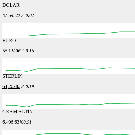
DOLAR
47,5932
$
% 0.02
EURO
00:00
00:00
00:00
00:00
00:00
00:00
55,1340
€
% 0.16
STERLİN
00:00
00:00
00:00
00:00
00:00
00:00
64,2628
£
% 0.19
GRAM ALTIN
00:00
00:00
00:00
00:00
00:00
00:00
6.496,63
%0,01