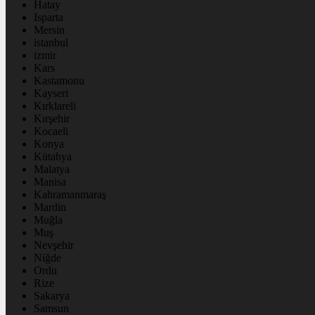
Hatay
Isparta
Mersin
istanbul
izmir
Kars
Kastamonu
Kayseri
Kırklareli
Kırşehir
Kocaeli
Konya
Kütahya
Malatya
Manisa
Kahramanmaraş
Mardin
Muğla
Muş
Nevşehir
Niğde
Ordu
Rize
Sakarya
Samsun