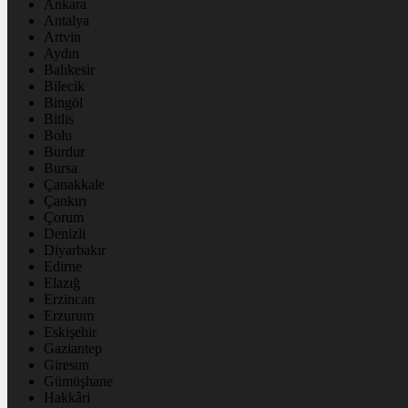
Ankara
Antalya
Artvin
Aydın
Balıkesir
Bilecik
Bingöl
Bitlis
Bolu
Burdur
Bursa
Çanakkale
Çankırı
Çorum
Denizli
Diyarbakır
Edirne
Elazığ
Erzincan
Erzurum
Eskişehir
Gaziantep
Giresun
Gümüşhane
Hakkâri