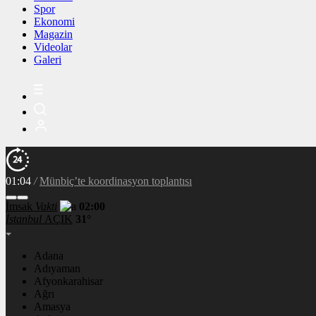
Spor
Ekonomi
Magazin
Videolar
Galeri
01:04
/
Münbiç’te koordinasyon toplantısı
İmsak
Vakti
02:00
İstanbul
AÇIK
31°
Adana
Adıyaman
Afyonkarahisar
Ağrı
Amasya