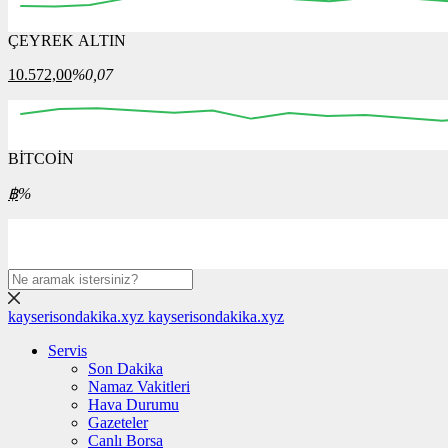
ÇEYREK ALTIN
00:00
00:00
00:00
00:00
00:00
00:00
10.572,00
%0,07
BİTCOİN
00:00
00:00
00:00
00:00
00:00
00
฿
%
kayserisondakika.xyz
kayserisondakika.xyz
Servis
Son Dakika
Namaz Vakitleri
Hava Durumu
Gazeteler
Canlı Borsa