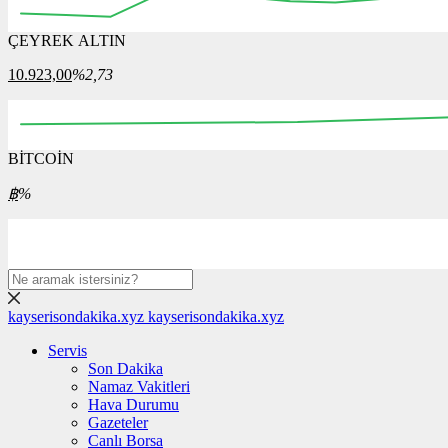
ÇEYREK ALTIN
12:00
12:15
12:30
12:45
13:00
13:15
13:30
10.923,00
%2,73
BİTCOİN
00:00
08:00
16:00
00:00
08:00
฿
%
kayserisondakika.xyz
kayserisondakika.xyz
Servis
Son Dakika
Namaz Vakitleri
Hava Durumu
Gazeteler
Canlı Borsa