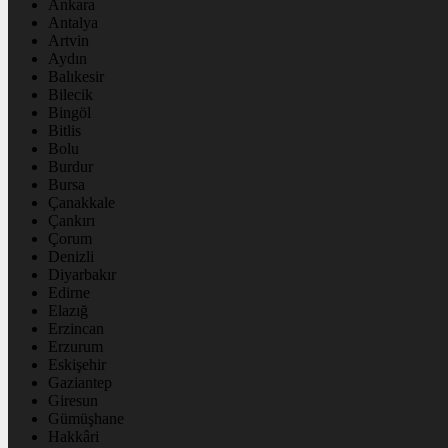
Ankara
Antalya
Artvin
Aydın
Balıkesir
Bilecik
Bingöl
Bitlis
Bolu
Burdur
Bursa
Çanakkale
Çankırı
Çorum
Denizli
Diyarbakır
Edirne
Elazığ
Erzincan
Erzurum
Eskişehir
Gaziantep
Giresun
Gümüşhane
Hakkâri