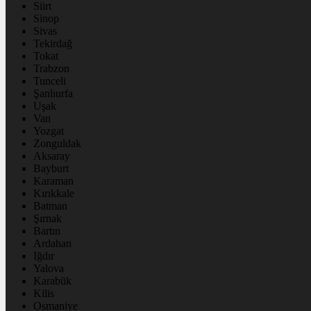
Siirt
Sinop
Sivas
Tekirdağ
Tokat
Trabzon
Tunceli
Şanlıurfa
Uşak
Van
Yozgat
Zonguldak
Aksaray
Bayburt
Karaman
Kırıkkale
Batman
Şırnak
Bartın
Ardahan
Iğdır
Yalova
Karabük
Kilis
Osmaniye