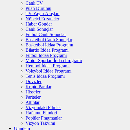
Canlı TV
Puan Durumu
TV Yayın Akışları
Nöbetçi Eczaneler
Haber Gönder
Canlı Sonuçlar
Futbol Canlı Sonuçlar
Basketbol Canlı Sonuçlar
Basketbol İddaa Programı
Bilardo İddaa Programı
Futbol İddaa Programı
Motor Sporları İddaa Programı
Hentbol İddaa Programı
Voleybol İddaa Programı
Tenis İddaa Programı
Dövizler
Kripto Paralar
Hisseler
Pariteler
Altınlar
Vizyondaki Filmler
Haftanın Filmleri
Popüler Fragmanlar
Vizyon Takvimi
Gündem