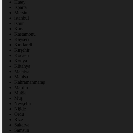
Hatay
Isparta
Mersin
istanbul
izmir
Kars
Kastamonu
Kayseri
Kırklareli
Kırşehir
Kocaeli
Konya
Kütahya
Malatya
Manisa
Kahramanmaraş
Mardin
Muğla
Muş
Nevşehir
Niğde
Ordu
Rize
Sakarya
Samsun