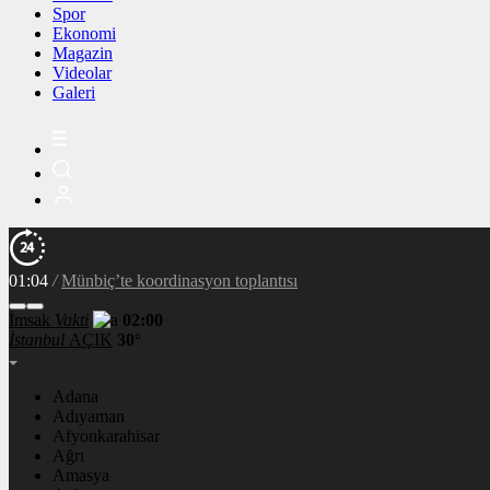
Spor
Ekonomi
Magazin
Videolar
Galeri
01:04
/
Münbiç’te koordinasyon toplantısı
İmsak
Vakti
02:00
İstanbul
AÇIK
30°
Adana
Adıyaman
Afyonkarahisar
Ağrı
Amasya