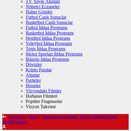
TV Yayın Akışları
Nöbetçi Eczaneler
Haber Gönder
Futbol Canlı Sonuçlar
Basketbol Canlı Sonuçlar
Futbol İddaa Programı
Basketbol İddaa Programı
Hentbol İddaa Programı
Voleybol İddaa Programı
Tenis İddaa Programı
Motor Sporları İddaa Programı
Bilardo İddaa Programı
Dövizler
Kripto Paralar
Altınlar
Pariteler
Hisseler
Vizyondaki Filmler
Haftanın Filmleri
Popüler Fragmanlar
Vizyon Takvimi
Anasayfa
/
Spor
/
Samsunspor kaptanı Yusuf Abdioğlu’dan
büyük başarı!