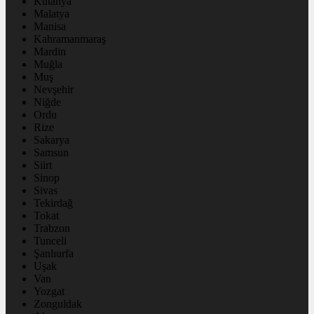
Kütahya
Malatya
Manisa
Kahramanmaraş
Mardin
Muğla
Muş
Nevşehir
Niğde
Ordu
Rize
Sakarya
Samsun
Siirt
Sinop
Sivas
Tekirdağ
Tokat
Trabzon
Tunceli
Şanlıurfa
Uşak
Van
Yozgat
Zonguldak