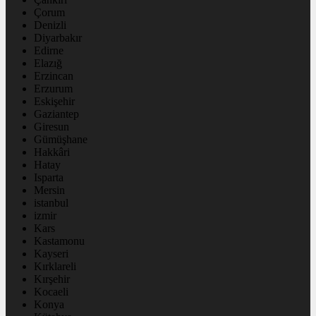
Çorum
Denizli
Diyarbakır
Edirne
Elazığ
Erzincan
Erzurum
Eskişehir
Gaziantep
Giresun
Gümüşhane
Hakkâri
Hatay
Isparta
Mersin
istanbul
izmir
Kars
Kastamonu
Kayseri
Kırklareli
Kırşehir
Kocaeli
Konya