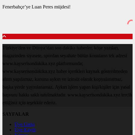
Fenerbahçe’ye Luan Peres müjdesi!
Türkiye'den ve Dünya’dan son dakika haberler, köşe yazıları,
magazinden siyasete, spordan seyahate bütün konuların tek adresi
www.kayserisondakika.xyz platformunda;
www.kayserisondakika.xyz haber içerikleri kaynak gösterilmeden
alıntı yapılamaz, kanuna aykırı ve izinsiz olarak kopyalanamaz,
başka yerde yayınlanamaz. Aykırı işlem yapan kişi/kişiler için yasal
başvuru hakkı saklı tutulmaktadır. www.kayserisondakika.xyz tercih
ettiğiniz için teşekkür ederiz.
SAYFALAR
Üye Girişi
Üye Kaydı