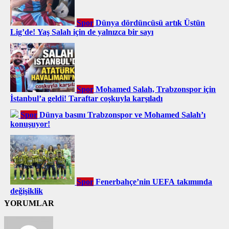
Spor
Dünya dördüncüsü artık Üstün
Lig’de! Yaş Salah için de yalnızca bir sayı
Spor
Mohamed Salah, Trabzonspor için
İstanbul’a geldi! Taraftar coşkuyla karşıladı
Spor
Dünya basını Trabzonspor ve Mohamed Salah’ı
konuşuyor!
Spor
Fenerbahçe’nin UEFA takımında
değişiklik
YORUMLAR