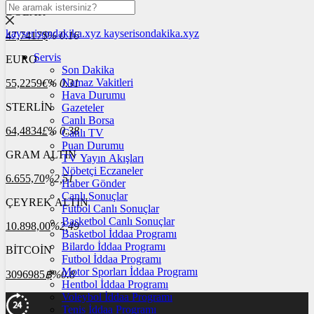
DOLAR
kayserisondakika.xyz
kayserisondakika.xyz
47,7417
$
% 0.16
Servis
EURO
Son Dakika
Namaz Vakitleri
55,2259
€
% 0.31
Hava Durumu
STERLİN
Gazeteler
Canlı Borsa
64,4834
£
% 0.38
Canlı TV
Puan Durumu
GRAM ALTIN
TV Yayın Akışları
Nöbetçi Eczaneler
6.655,70
%2,51
Haber Gönder
Canlı Sonuçlar
ÇEYREK ALTIN
Futbol Canlı Sonuçlar
Basketbol Canlı Sonuçlar
10.898,00
%2,49
Basketbol İddaa Programı
Bilardo İddaa Programı
BİTCOİN
Futbol İddaa Programı
Motor Sporları İddaa Programı
3096985
฿
%0.8
Hentbol İddaa Programı
Voleybol İddaa Programı
Tenis İddaa Programı