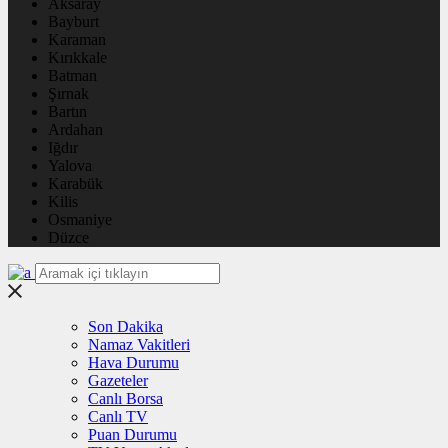
Aksaray
Bayburt
Karaman
Kırıkkale
Batman
Şırnak
Bartın
Ardahan
Iğdır
Yalova
Karabük
Kilis
Osmaniye
Düzce
Son Dakika
Namaz Vakitleri
Hava Durumu
Gazeteler
Canlı Borsa
Canlı TV
Puan Durumu