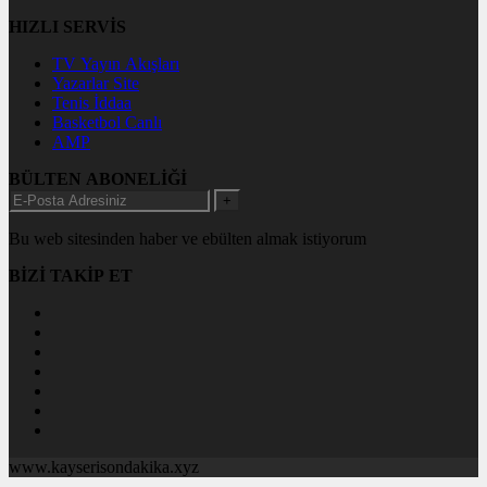
HIZLI SERVİS
TV Yayın Akışları
Yazarlar Site
Tenis İddaa
Basketbol Canlı
AMP
BÜLTEN ABONELİĞİ
+
Bu web sitesinden haber ve ebülten almak istiyorum
BİZİ TAKİP ET
www.kayserisondakika.xyz