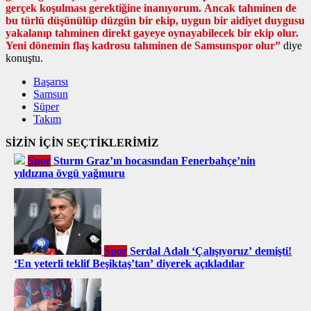
gerçek koşulması gerektiğine inanıyorum. Ancak tahminen de
bu türlü düşünülüp düzgün bir ekip, uygun bir aidiyet duygusu
yakalanıp tahminen direkt gayeye oynayabilecek bir ekip olur.
Yeni dönemin flaş kadrosu tahminen de Samsunspor olur”
diye
konuştu.
Başarısı
Samsun
Süper
Takım
SİZİN İÇİN SEÇTİKLERİMİZ
Spor
Sturm Graz’ın hocasından Fenerbahçe’nin
yıldızına övgü yağmuru
Spor
Serdal Adalı ‘Çalışıyoruz’ demişti!
‘En yeterli teklif Beşiktaş’tan’ diyerek açıkladılar