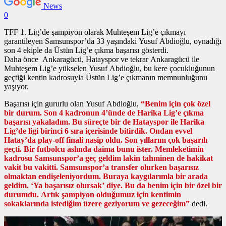
News
0
TFF 1. Lig’de şampiyon olarak Muhteşem Lig’e çıkmayı
garantileyen Samsunspor’da 33 yaşındaki Yusuf Abdioğlu, oynadığı
son 4 ekiple da Üstün Lig’e çıkma başarısı gösterdi.
Daha önce Ankaragücü, Hatayspor ve tekrar Ankaragücü ile
Muhteşem Lig’e yükselen Yusuf Abdioğlu, bu kere çocukluğunun
geçtiği kentin kadrosuyla Üstün Lig’e çıkmanın memnunluğunu
yaşıyor.
Başarısı için gururlu olan Yusuf Abdioğlu,
“Benim için çok özel
bir durum. Son 4 kadronun 4’ünde de Harika Lig’e çıkma
başarısı yakaladım. Bu süreçte bir de Hatayspor ile Harika
Lig’de ligi birinci 6 sıra içerisinde bitirdik. Ondan evvel
Hatay’da play-off finali nasip oldu. Son yıllarım çok başarılı
geçti. Bir futbolcu aslında daima bunu ister. Memleketimin
kadrosu Samsunspor’a geç geldim lakin tahminen de hakikat
vakit bu vakitti. Samsunspor’a transfer olurken başarısız
olmaktan endişeleniyordum. Buraya kaygılarımla bir arada
geldim. ‘Ya başarısız olursak’ diye. Bu da benim için bir özel bir
durumdu. Artık şampiyon olduğumuz için kentimin
sokaklarında istediğim üzere geziyorum ve gezeceğim”
dedi.