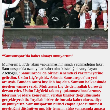
“Samsunspor’da kalıcı olmayı umuyorum”
Muhteşem Lig’de takım yapılanmasının şimdi yapılmadığını fakat
Samsunspor’da uzun yıllar kalıcı olmak istediğini vurgulayan
Abdioğlu,
“Samsunspor’da birinci senemdeki vazifemi yerine
getirdim. Üstün Lig’e çıktık. Aslında Samsunspor’un yeri
orasıydı. Bundan sonra inşallah hoş olur. Samsun halkı aslında
gereken yansıyı verdi. Muhteşem Lig’de de inşallah bu sevgi
devam eder. Üstün Lig’deki takım yapılanması hocalarımız,
liderimiz ve idare konseyinin verdiği bilgiler doğrultusunda
gerçekleşecektir. İnşallah bizler de burada kalıcı oluruz diye
düşünüyoruz. Samsunspor’un birinci etapta ligde tutunması
gerektiğini düşünüyorum. Bir temelin atılıp sonrasında amaca