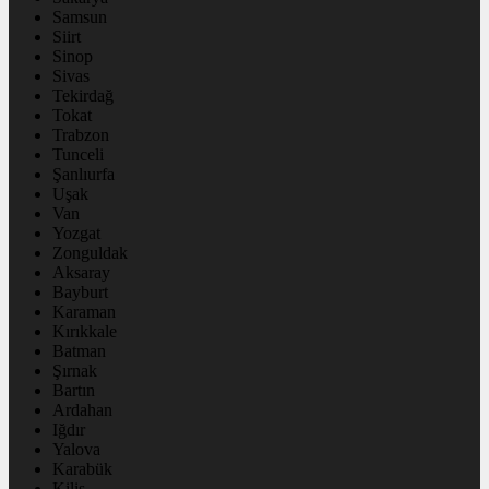
Samsun
Siirt
Sinop
Sivas
Tekirdağ
Tokat
Trabzon
Tunceli
Şanlıurfa
Uşak
Van
Yozgat
Zonguldak
Aksaray
Bayburt
Karaman
Kırıkkale
Batman
Şırnak
Bartın
Ardahan
Iğdır
Yalova
Karabük
Kilis