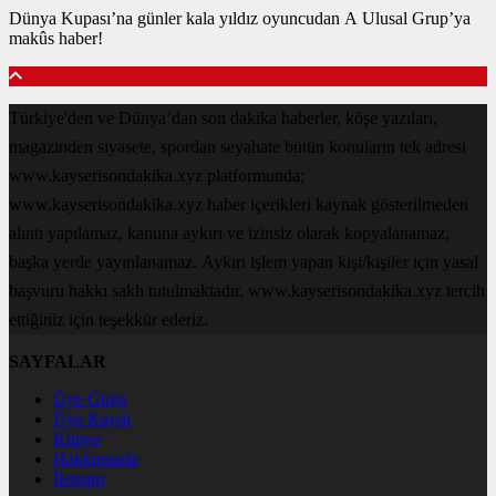
Dünya Kupası’na günler kala yıldız oyuncudan A Ulusal Grup’ya
makûs haber!
Türkiye'den ve Dünya’dan son dakika haberler, köşe yazıları,
magazinden siyasete, spordan seyahate bütün konuların tek adresi
www.kayserisondakika.xyz platformunda;
www.kayserisondakika.xyz haber içerikleri kaynak gösterilmeden
alıntı yapılamaz, kanuna aykırı ve izinsiz olarak kopyalanamaz,
başka yerde yayınlanamaz. Aykırı işlem yapan kişi/kişiler için yasal
başvuru hakkı saklı tutulmaktadır. www.kayserisondakika.xyz tercih
ettiğiniz için teşekkür ederiz.
SAYFALAR
Üye Girişi
Üye Kaydı
Künye
Hakkımızda
İletişim