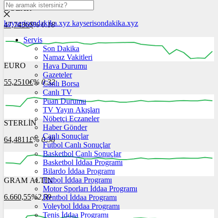
DOLAR
kayserisondakika.xyz
kayserisondakika.xyz
47,7436
$
% 0.18
Servis
Son Dakika
Namaz Vakitleri
EURO
Hava Durumu
12:00
13:00
14:00
15:00
16:00
Gazeteler
55,2510
€
% 0.32
Canlı Borsa
Canlı TV
Puan Durumu
TV Yayın Akışları
Nöbetçi Eczaneler
STERLİN
12:00
13:00
Haber Gönder
14:00
15:00
16:00
Canlı Sonuçlar
64,4811
£
% 0.38
Futbol Canlı Sonuçlar
Basketbol Canlı Sonuçlar
Basketbol İddaa Programı
Bilardo İddaa Programı
Futbol İddaa Programı
GRAM ALTIN
12:00
13:00
14:00
15:00
16:00
Motor Sporları İddaa Programı
6.660,55
%2,59
Hentbol İddaa Programı
Voleybol İddaa Programı
Tenis İddaa Programı