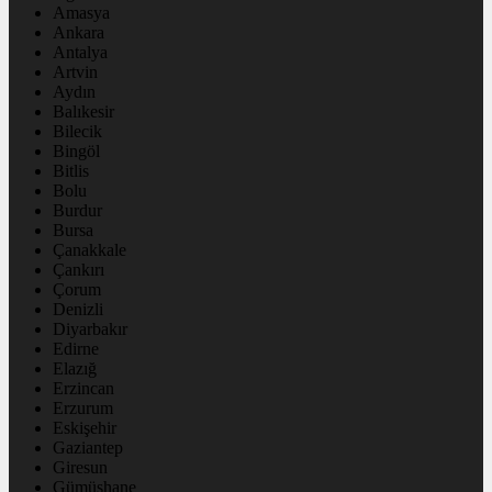
Amasya
Ankara
Antalya
Artvin
Aydın
Balıkesir
Bilecik
Bingöl
Bitlis
Bolu
Burdur
Bursa
Çanakkale
Çankırı
Çorum
Denizli
Diyarbakır
Edirne
Elazığ
Erzincan
Erzurum
Eskişehir
Gaziantep
Giresun
Gümüşhane