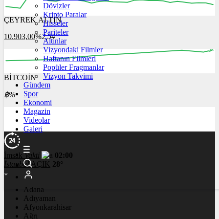
Dövizler
Kripto Paralar
ÇEYREK ALTIN
Hisseler
12:00
13:00
14:00
15:00
16:00
Pariteler
10.903,00
%2,54
Altınlar
Vizyondaki Filmler
Haftanın Filmleri
Popüler Fragmanlar
Vizyon Takvimi
BİTCOİN
00:00
00:00
00:00
00:00
00:00
Gündem
Spor
฿
%
Ekonomi
Magazin
Videolar
Galeri
İmsak
Vakti
02:00
İstanbul
AÇIK
28°
Adana
Adıyaman
Afyonkarahisar
Ağrı