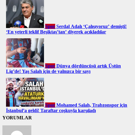
Spor
Serdal Adalı ‘Çalışıyoruz’ demişti!
‘En yeterli teklif Beşiktaş’tan’ diyerek açıkladılar
Spor
Dünya dördüncüsü artık Üstün
Lig’de! Yaş Salah için de yalnızca bir sayı
Spor
Mohamed Salah, Trabzonspor için
İstanbul’a geldi! Taraftar coşkuyla karşıladı
YORUMLAR