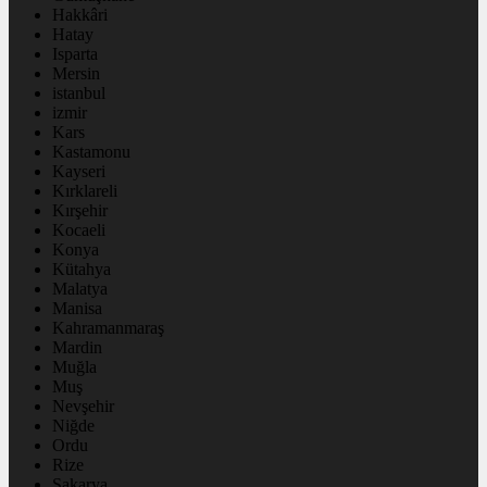
Hakkâri
Hatay
Isparta
Mersin
istanbul
izmir
Kars
Kastamonu
Kayseri
Kırklareli
Kırşehir
Kocaeli
Konya
Kütahya
Malatya
Manisa
Kahramanmaraş
Mardin
Muğla
Muş
Nevşehir
Niğde
Ordu
Rize
Sakarya