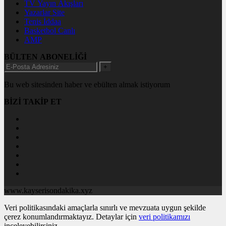
TV Yayın Akışları
Yazarlar Site
Tenis İddaa
Basketbol Canlı
AMP
BÜLTEN ABONELİĞİ
+
Bu web sitesinden haber ve ebülten almak istiyorum
BİZİ TAKİP ET
www.kayserisondakika.xyz
Veri politikasındaki amaçlarla sınırlı ve mevzuata uygun şekilde
çerez konumlandırmaktayız. Detaylar için
veri politikamızı
inceleyebilirsiniz.