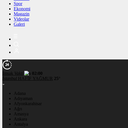
Spor
Ekonomi
Magazin
Videolar
Galeri
İmsak
Vakti
02:00
İstanbul
HAFİF YAĞMUR
25°
Adana
Adıyaman
Afyonkarahisar
Ağrı
Amasya
Ankara
Antalya