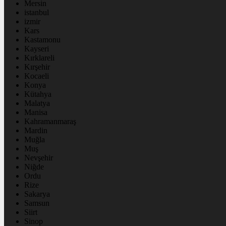
Mersin
istanbul
izmir
Kars
Kastamonu
Kayseri
Kırklareli
Kırşehir
Kocaeli
Konya
Kütahya
Malatya
Manisa
Kahramanmaraş
Mardin
Muğla
Muş
Nevşehir
Niğde
Ordu
Rize
Sakarya
Samsun
Siirt
Sinop