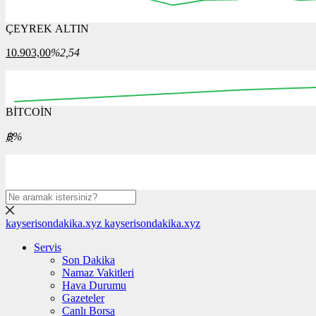
ÇEYREK ALTIN
16:00
16:15
16:30
16:45
17:00
17:15
17:30
10.903,00
%2,54
BİTCOİN
00:00
12:00
00:00
฿
%
kayserisondakika.xyz
kayserisondakika.xyz
Servis
Son Dakika
Namaz Vakitleri
Hava Durumu
Gazeteler
Canlı Borsa