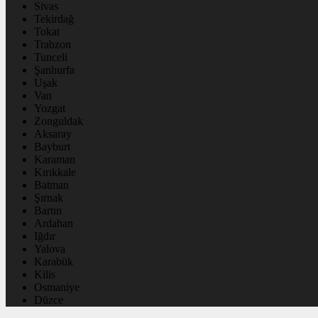
Sivas
Tekirdağ
Tokat
Trabzon
Tunceli
Şanlıurfa
Uşak
Van
Yozgat
Zonguldak
Aksaray
Bayburt
Karaman
Kırıkkale
Batman
Şırnak
Bartın
Ardahan
Iğdır
Yalova
Karabük
Kilis
Osmaniye
Düzce