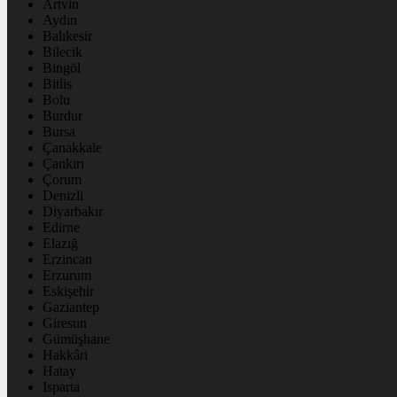
Artvin
Aydın
Balıkesir
Bilecik
Bingöl
Bitlis
Bolu
Burdur
Bursa
Çanakkale
Çankırı
Çorum
Denizli
Diyarbakır
Edirne
Elazığ
Erzincan
Erzurum
Eskişehir
Gaziantep
Giresun
Gümüşhane
Hakkâri
Hatay
Isparta