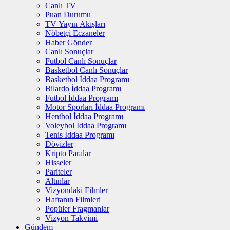
Canlı TV
Puan Durumu
TV Yayın Akışları
Nöbetçi Eczaneler
Haber Gönder
Canlı Sonuçlar
Futbol Canlı Sonuçlar
Basketbol Canlı Sonuçlar
Basketbol İddaa Programı
Bilardo İddaa Programı
Futbol İddaa Programı
Motor Sporları İddaa Programı
Hentbol İddaa Programı
Voleybol İddaa Programı
Tenis İddaa Programı
Dövizler
Kripto Paralar
Hisseler
Pariteler
Altınlar
Vizyondaki Filmler
Haftanın Filmleri
Popüler Fragmanlar
Vizyon Takvimi
Gündem