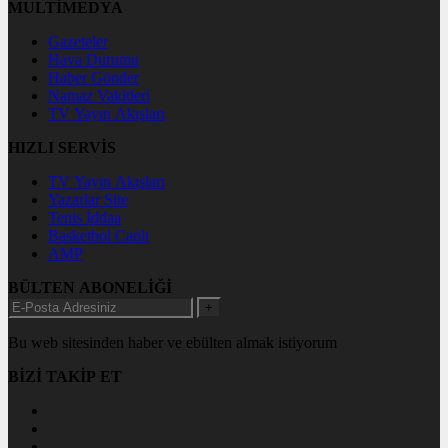
MULTİMEDYA
Gazeteler
Hava Durumu
Haber Gönder
Namaz Vakitleri
TV Yayın Akışları
HIZLI SERVİS
TV Yayın Akışları
Yazarlar Site
Tenis İddaa
Basketbol Canlı
AMP
BÜLTEN ABONELİĞİ
+
Bu web sitesinden haber ve ebülten almak istiyorum
BİZİ TAKİP ET