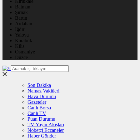
Kırıkkale
Batman
Şırnak
Bartın
Ardahan
Iğdır
Yalova
Karabük
Kilis
Osmaniye
Düzce
Son Dakika
Namaz Vakitleri
Hava Durumu
Gazeteler
Canlı Borsa
Canlı TV
Puan Durumu
TV Yayın Akışları
Nöbetçi Eczaneler
Haber Gönder