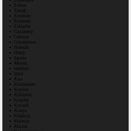
Edirne
Elazığ
Erzincan
Erzurum
Eskişehir
Gaziantep
Giresun
Gümüşhane
Hakkâri
Hatay
Isparta
Mersin
istanbul
izmir
Kars
Kastamonu
Kayseri
Kırklareli
Kırşehir
Kocaeli
Konya
Kütahya
Malatya
Manisa