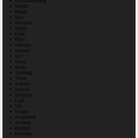
Kahramanmaraş
Mardin
Muğla
Muş
Nevşehir
Niğde
Ordu
Rize
Sakarya
Samsun
Siirt
Sinop
Sivas
Tekirdağ
Tokat
Trabzon
Tunceli
Şanlıurfa
Uşak
Van
Yozgat
Zonguldak
Aksaray
Bayburt
Karaman