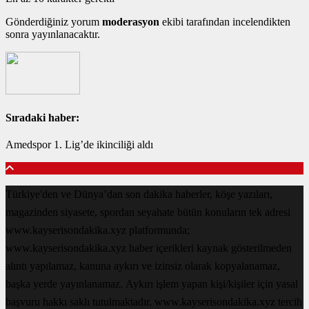
Gönderdiğiniz yorum
moderasyon
ekibi tarafından incelendikten
sonra yayınlanacaktır.
Sıradaki haber:
Amedspor 1. Lig’de ikinciliği aldı
Türkiye'den ve Dünya’dan son dakika haberler, köşe yazıları,
magazinden siyasete, spordan seyahate bütün konuların tek adresi
www.kayserisondakika.xyz platformunda;
www.kayserisondakika.xyz haber içerikleri kaynak gösterilmeden
alıntı yapılamaz, kanuna aykırı ve izinsiz olarak kopyalanamaz,
başka yerde yayınlanamaz. Aykırı işlem yapan kişi/kişiler için yasal
başvuru hakkı saklı tutulmaktadır. www.kayserisondakika.xyz tercih