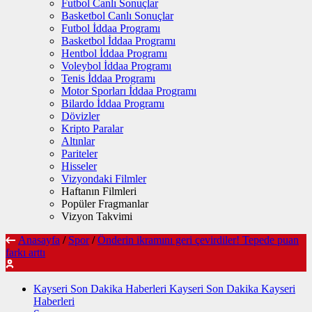
Futbol Canlı Sonuçlar
Basketbol Canlı Sonuçlar
Futbol İddaa Programı
Basketbol İddaa Programı
Hentbol İddaa Programı
Voleybol İddaa Programı
Tenis İddaa Programı
Motor Sporları İddaa Programı
Bilardo İddaa Programı
Dövizler
Kripto Paralar
Altınlar
Pariteler
Hisseler
Vizyondaki Filmler
Haftanın Filmleri
Popüler Fragmanlar
Vizyon Takvimi
Anasayfa
/
Spor
/
Önderin ikramını geri çevirdiler! Tepede puan
farkı arttı
Kayseri Son Dakika Haberleri Kayseri Son Dakika Kayseri
Haberleri