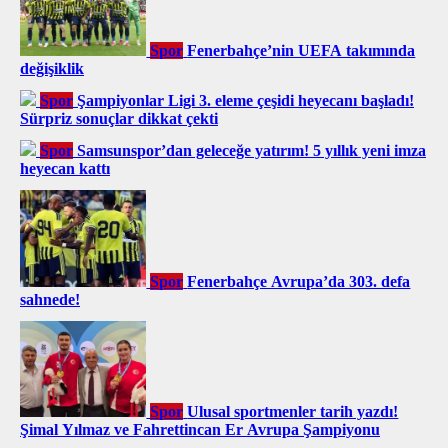
Spor
Fenerbahçe’nin UEFA takımında
değişiklik
Spor
Şampiyonlar Ligi 3. eleme çeşidi heyecanı başladı!
Sürpriz sonuçlar dikkat çekti
Spor
Samsunspor’dan geleceğe yatırım! 5 yıllık yeni imza
heyecan kattı
Spor
Fenerbahçe Avrupa’da 303. defa
sahnede!
Spor
Ulusal sportmenler tarih yazdı!
Şimal Yılmaz ve Fahrettincan Er Avrupa Şampiyonu