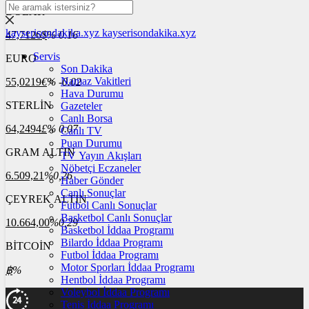
DOLAR
kayserisondakika.xyz
kayserisondakika.xyz
47,7126
$
% 0.16
Servis
EURO
Son Dakika
Namaz Vakitleri
55,0219
€
% -0.02
Hava Durumu
STERLİN
Gazeteler
Canlı Borsa
64,2494
£
% 0.07
Canlı TV
Puan Durumu
GRAM ALTIN
TV Yayın Akışları
Nöbetçi Eczaneler
6.509,21
%0,26
Haber Gönder
Canlı Sonuçlar
ÇEYREK ALTIN
Futbol Canlı Sonuçlar
Basketbol Canlı Sonuçlar
10.664,00
%0,29
Basketbol İddaa Programı
Bilardo İddaa Programı
BİTCOİN
Futbol İddaa Programı
Motor Sporları İddaa Programı
฿
%
Hentbol İddaa Programı
Voleybol İddaa Programı
Tenis İddaa Programı