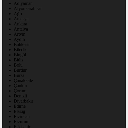
Adıyaman
Afyonkarahisar
Ağrı
Amasya
Ankara
Antalya
Artvin
Aydın
Balıkesir
Bilecik
Bingöl
Bitlis
Bolu
Burdur
Bursa
Çanakkale
Çankırı
Çorum
Denizli
Diyarbakır
Edirne
Elazığ
Erzincan
Erzurum
Eskişehir