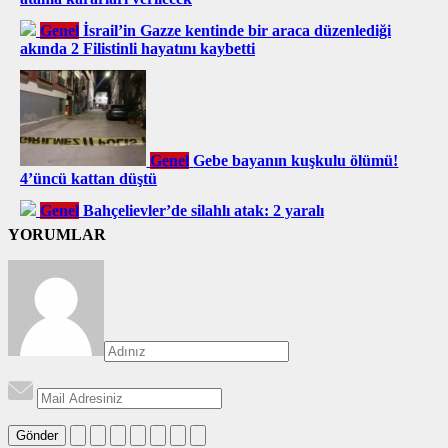
Genel
İsrail’in Gazze kentinde bir araca düzenlediği
akında 2 Filistinli hayatını kaybetti
Genel
Gebe bayanın kuşkulu ölümü!
4’üncü kattan düştü
Genel
Bahçelievler’de silahlı atak: 2 yaralı
YORUMLAR
Gönder