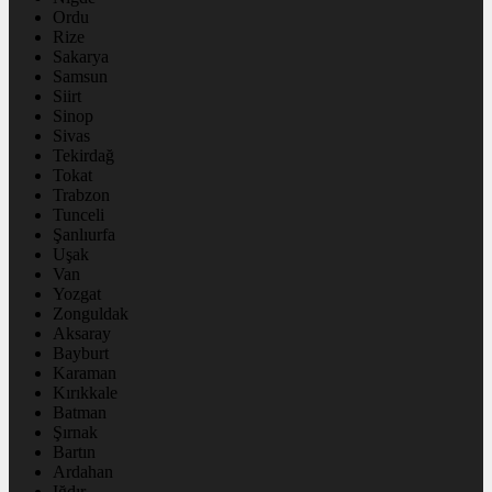
Ordu
Rize
Sakarya
Samsun
Siirt
Sinop
Sivas
Tekirdağ
Tokat
Trabzon
Tunceli
Şanlıurfa
Uşak
Van
Yozgat
Zonguldak
Aksaray
Bayburt
Karaman
Kırıkkale
Batman
Şırnak
Bartın
Ardahan
Iğdır