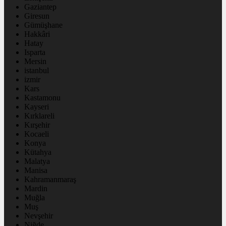
Gaziantep
Giresun
Gümüşhane
Hakkâri
Hatay
Isparta
Mersin
istanbul
izmir
Kars
Kastamonu
Kayseri
Kırklareli
Kırşehir
Kocaeli
Konya
Kütahya
Malatya
Manisa
Kahramanmaraş
Mardin
Muğla
Muş
Nevşehir
Niğde