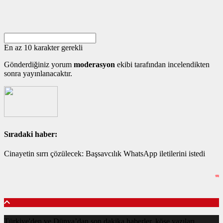
En az 10 karakter gerekli
Gönderdiğiniz yorum
moderasyon
ekibi tarafından incelendikten
sonra yayınlanacaktır.
Sıradaki haber:
Cinayetin sırrı çözülecek: Başsavcılık WhatsApp iletilerini istedi
Türkiye'den ve Dünya’dan son dakika haberler, köşe yazıları,