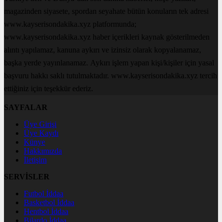
magazinden siyasete, spordan seyahate bütün konuların tek adresi
www.kayserisondakika.xyz platformunda;
www.kayserisondakika.xyz haber içerikleri kaynak gösterilmeden
alıntı yapılamaz, kanuna aykırı ve izinsiz olarak kopyalanamaz,
başka yerde yayınlanamaz. Aykırı işlem yapan kişi/kişiler için yasal
başvuru hakkı saklı tutulmaktadır. www.kayserisondakika.xyz tercih
ettiğiniz için teşekkür ederiz.
SAYFALAR
Üye Girişi
Üye Kaydı
Künye
Hakkımızda
İletişim
SERVİSLER
Futbol İddaa
Basketbol İddaa
Hentbol İddaa
Bilardo İddaa