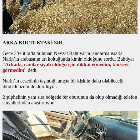
ARKA KOLTUKTAKİ SIR
Gece 3’te itirafta bulunan Nevzat Bahtiyar’a jandarma ısrarla
Narin’in arabasının art koltuğunda kimin olduğunu sordu. Bahtiyar
“Arkada, camlar siyah olduğu için dikkat etmedim, kimseyi
görmedim”
dedi.
Narin’in cesedinin taşındığı araçta bir kişinin daha olabileceği
ihtimali üzerinde duruluyor.
2 şüphelinin yanı sıra bölgede bir oburunun da olup olmadığı telefon
sinyallerinden araştırılıyor.