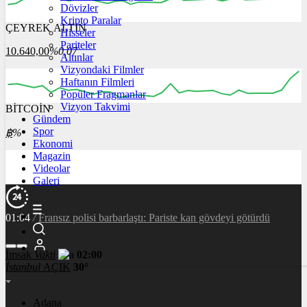
Dövizler
Kripto Paralar
ÇEYREK ALTIN
Hisseler
00:00
00:00
00:00
00:00
00:00
Pariteler
10.640,00
%0,07
Altınlar
Vizyondaki Filmler
Haftanın Filmleri
Popüler Fragmanlar
Vizyon Takvimi
BİTCOİN
00:00
00:00
00:00
00:00
00:00
Gündem
Spor
฿
%
Ekonomi
Magazin
Videolar
Galeri
01:04
/
Fransız polisi barbarlaştı: Pariste kan gövdeyi götürdü
İmsak
Vakti
02:00
İstanbul
AÇIK
30°
Adana