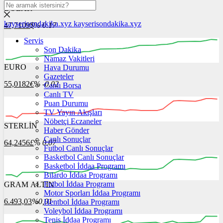
DOLAR
kayserisondakika.xyz
kayserisondakika.xyz
47,7109
$
% 0.17
Servis
Son Dakika
Namaz Vakitleri
EURO
Hava Durumu
00:00
00:00
00:00
00:00
00:00
Gazeteler
55,0182
€
% -0.02
Canlı Borsa
Canlı TV
Puan Durumu
TV Yayın Akışları
Nöbetçi Eczaneler
STERLİN
00:00
00:00
Haber Gönder
00:00
00:00
00:00
00:00
Canlı Sonuçlar
64,2456
£
% 0.07
Futbol Canlı Sonuçlar
Basketbol Canlı Sonuçlar
Basketbol İddaa Programı
Bilardo İddaa Programı
Futbol İddaa Programı
GRAM ALTIN
00:00
00:00
00:00
00:00
00:00
00:00
Motor Sporları İddaa Programı
6.493,03
%0,01
Hentbol İddaa Programı
Voleybol İddaa Programı
Tenis İddaa Programı