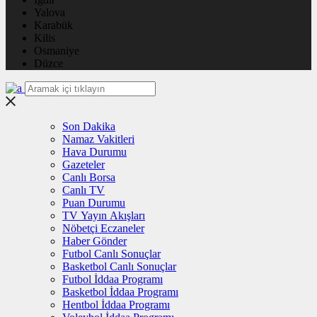
Yalova
Karabük
Kilis
Osmaniye
Düzce
Son Dakika
Namaz Vakitleri
Hava Durumu
Gazeteler
Canlı Borsa
Canlı TV
Puan Durumu
TV Yayın Akışları
Nöbetçi Eczaneler
Haber Gönder
Futbol Canlı Sonuçlar
Basketbol Canlı Sonuçlar
Futbol İddaa Programı
Basketbol İddaa Programı
Hentbol İddaa Programı