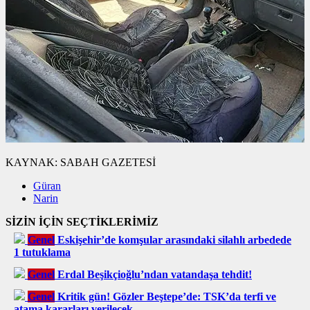
KAYNAK:
SABAH GAZETESİ
Güran
Narin
SİZİN İÇİN SEÇTİKLERİMİZ
Genel
Eskişehir’de komşular arasındaki silahlı arbedede
1 tutuklama
Genel
Erdal Beşikçioğlu’ndan vatandaşa tehdit!
Genel
Kritik gün! Gözler Beştepe’de: TSK’da terfi ve
atama kararları verilecek